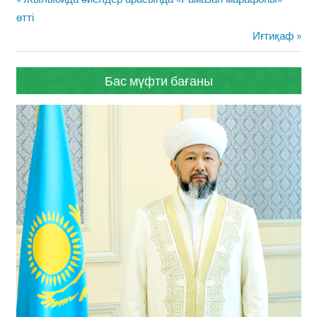
навигациясы
Post:
өтті
Next
Иғтиқаф
Post:
Бас мүфти бағаны