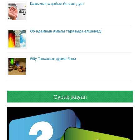
Қажылықта қабыл болған дұға
Әр адамның амалы таразыда өлшенеді
Әбу Талханың құрма бағы
Сұрақ-жауап