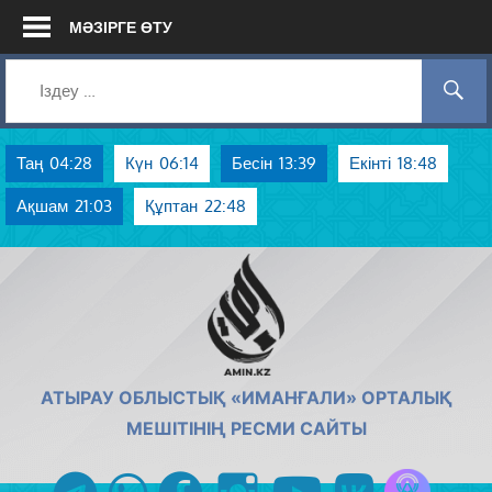
Skip
МӘЗІРГЕ ӨТУ
to
content
Таң
04:28
Күн
06:14
Бесін
13:39
Екінті
18:48
Ақшам
21:03
Құптан
22:48
AMIN.KZ
АТЫРАУ ОБЛЫСТЫҚ «ИМАНҒАЛИ» ОРТАЛЫҚ
МЕШІТІНІҢ РЕСМИ САЙТЫ
Azan радиос
telegram
whatsapp
facebook
instagram
youtube
vk