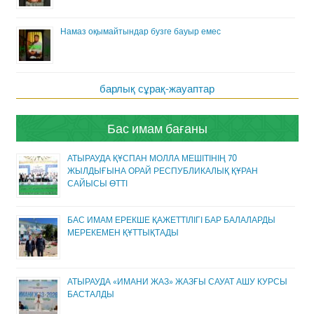
Намаз оқымайтындар бузге бауыр емес
барлық сұрақ-жауаптар
Бас имам бағаны
АТЫРАУДА ҚҰСПАН МОЛЛА МЕШІТІНІҢ 70
ЖЫЛДЫҒЫНА ОРАЙ РЕСПУБЛИКАЛЫҚ ҚҰРАН
САЙЫСЫ ӨТТІ
БАС ИМАМ ЕРЕКШЕ ҚАЖЕТТІЛІГІ БАР БАЛАЛАРДЫ
МЕРЕКЕМЕН ҚҰТТЫҚТАДЫ
АТЫРАУДА «ИМАНИ ЖАЗ» ЖАЗҒЫ САУАТ АШУ КУРСЫ
БАСТАЛДЫ