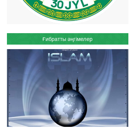
Ғибратты әңгімелер