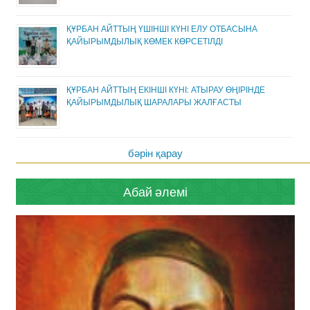
ҚҰРБАН АЙТТЫҢ ҮШІНШІ КҮНІ ЕЛУ ОТБАСЫНА
ҚАЙЫРЫМДЫЛЫҚ КӨМЕК КӨРСЕТІЛДІ
ҚҰРБАН АЙТТЫҢ ЕКІНШІ КҮНІ: АТЫРАУ ӨҢІРІНДЕ
ҚАЙЫРЫМДЫЛЫҚ ШАРАЛАРЫ ЖАЛҒАСТЫ
бәрін қарау
Абай әлемі