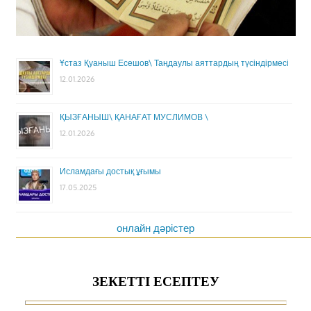
Ұстаз Қуаныш Есешов\ Таңдаулы аяттардың түсіндірмесі
12.01.2026
ҚЫЗҒАНЫШ\ ҚАНАҒАТ МУСЛИМОВ \
12.01.2026
Исламдағы достық ұғымы
17.05.2025
онлайн дәрістер