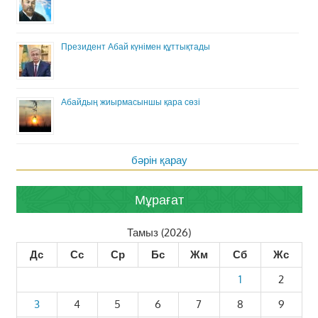
Президент Абай күнімен құттықтады
Абайдың жиырмасыншы қара сөзі
бәрін қарау
Мұрағат
Тамыз (2026)
Дс
Сс
Ср
Бс
Жм
Сб
Жс
1
2
3
4
5
6
7
8
9