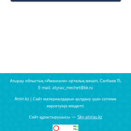
Атырау облыстық «Иманғали» орталық мешіті, Сатбаев 15,
E-mail: atyrau_mechet@bk.ru
Amin.kz | Сайт материалдарын қолдану үшін сілтеме
көрсетуіңіз міндетті.
Сайт құрастырушысы —
Sky-atyrau.kz