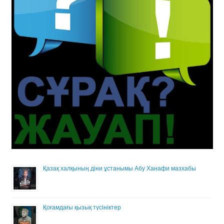
Қазақ халқының діни ұстанымы Абу Ханафи мазхабы
Қоғамдағы қызық түсініктер