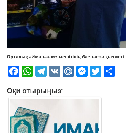
Орталық «Иманғали» мешітінің баспасөз-қызметі.
Facebook
WhatsApp
Telegram
VK
Mail.Ru
Messenger
Twitter
Share
Оқи отырыңыз: