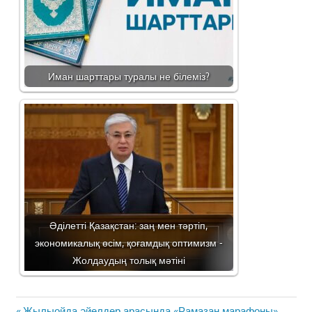
Иман шарттары туралы не білеміз?
Әділетті Қазақстан: заң мен тәртіп,
экономикалық өсім, қоғамдық оптимизм -
Жолдаудың толық мәтіні
Жазба
Previous
Жылыойда әйелдер арасында «Рамазан марафоны»