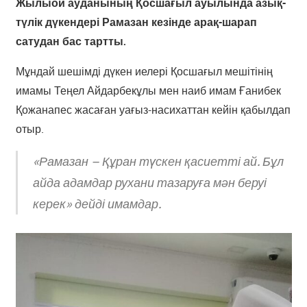
Жылыой ауданының Қосшағыл ауылында азық-
түлік дүкендері Рамазан кезінде арақ-шарап
сатудан бас тартты.
Мұндай шешімді дүкен иелері Қосшағыл мешітінің
имамы Теңел Айдарбекұлы мен наиб имам Ғанибек
Қожанапес жасаған уағыз-насихаттан кейін қабылдап
отыр.
«Рамазан – Құран түскен қасиетті ай. Бұл
айда адамдар рухани тазаруға мән беруі
керек» дейді имамдар.