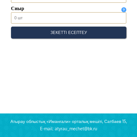
Атырау облыстық «Иманғали» орталық мешіті, Сатбаев 15,
E-mail: atyrau_mechet@bk.ru