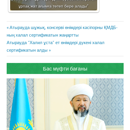
ұрпақ жат ағымға төтеп бере алады"
Жазба
Previous
Атырауда шұжық, консерві өнімдері кәсіпорны ҚМДБ-
навигациясы
Post:
ның халал сертификатын жаңартты
Next
Атырауда “Халил ұста” ет өнімдері дүкені халал
Post:
сертификатын алды
Бас мүфти бағаны