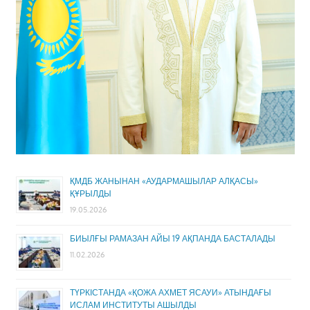
ҚМДБ ЖАНЫНАН «АУДАРМАШЫЛАР АЛҚАСЫ»
ҚҰРЫЛДЫ
19.05.2026
БИЫЛҒЫ РАМАЗАН АЙЫ 19 АҚПАНДА БАСТАЛАДЫ
11.02.2026
ТҮРКІСТАНДА «ҚОЖА АХМЕТ ЯСАУИ» АТЫНДАҒЫ
ИСЛАМ ИНСТИТУТЫ АШЫЛДЫ