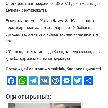
Сертификаттың мерзімі 21.08.2023 дейін жарамды»
делінген сертификатта.
Еске сала кетелік, «Халал Даму» ЖШС – шариғат
нормалары мен халал стандарт тәртібі бойынша
стандарттау және сертификаттаумен айналысатын
орган.
2014 жылдың 8 қазанында Қазақстан мұсылмандары
діни басқармасы жанынан құрылды.
Орталық «Иманғали» мешітінің баспасөз-қызметі.
Facebook
WhatsApp
Telegram
VK
Mail.Ru
Messenger
Twitter
Share
Оқи отырыңыз: