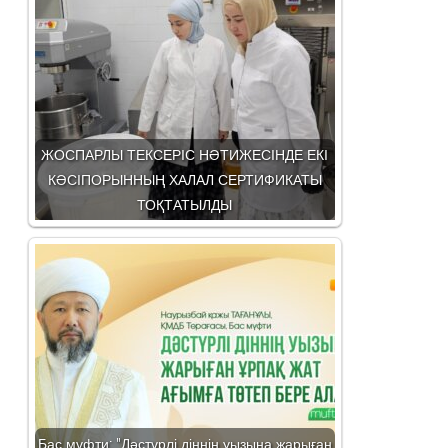
ЖОСПАРЛЫ ТЕКСЕРІС НӘТИЖЕСІНДЕ ЕКІ
КӘСІПОРЫННЫҢ ХАЛАЛ СЕРТИФИКАТЫ
ТОҚТАТЫЛДЫ
Бас мүфти: "Дәстүрлі діннің уызына жарыған