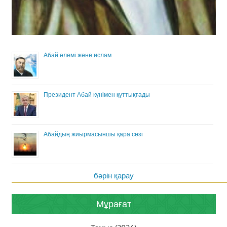
Абай әлемі және ислам
Президент Абай күнімен құттықтады
Абайдың жиырмасыншы қара сөзі
бәрін қарау
Мұрағат