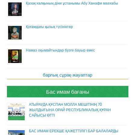
Қазақ халқының діни ұстанымы Абу Ханафи мазхабы
Қоғамдағы қызық түсініктер
Намаз оқымайтындар бузге бауыр емес
барлық сұрақ-жауаптар
Бас имам бағаны
АТЫРАУДА ҚҰСПАН МОЛЛА МЕШІТІНІҢ 70
ЖЫЛДЫҒЫНА ОРАЙ РЕСПУБЛИКАЛЫҚ ҚҰРАН
САЙЫСЫ ӨТТІ
БАС ИМАМ ЕРЕКШЕ ҚАЖЕТТІЛІГІ БАР БАЛАЛАРДЫ