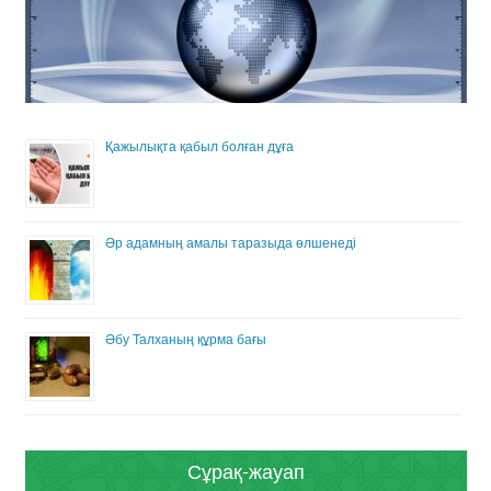
Қажылықта қабыл болған дұға
Әр адамның амалы таразыда өлшенеді
Әбу Талханың құрма бағы
Сұрақ-жауап