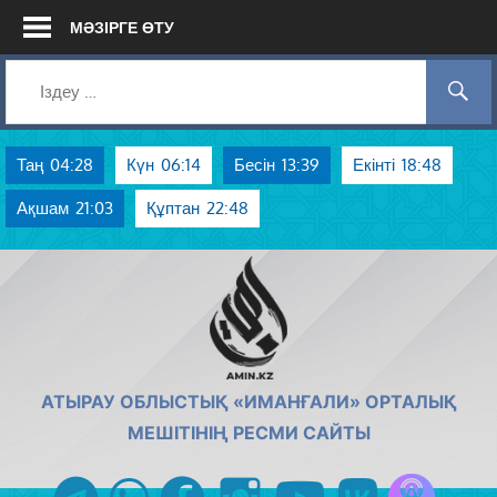
Skip
МӘЗІРГЕ ӨТУ
to
content
Таң
04:28
Күн
06:14
Бесін
13:39
Екінті
18:48
Ақшам
21:03
Құптан
22:48
AMIN.KZ
АТЫРАУ ОБЛЫСТЫҚ «ИМАНҒАЛИ» ОРТАЛЫҚ
МЕШІТІНІҢ РЕСМИ САЙТЫ
Azan радиос
telegram
whatsapp
facebook
instagram
youtube
vk