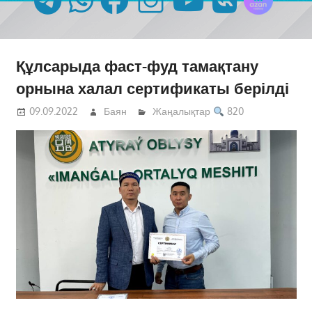
Құлсарыда фаст-фуд тамақтану
орнына халал сертификаты берілді
09.09.2022
Баян
Жаңалықтар
820