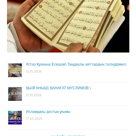
Ұстаз Қуаныш Есешов\ Таңдаулы аяттардың түсіндірмесі
12.01.2026
ҚЫЗҒАНЫШ\ ҚАНАҒАТ МУСЛИМОВ \
12.01.2026
Исламдағы достық ұғымы
17.05.2025