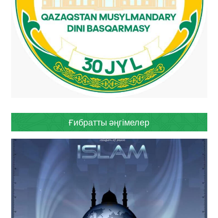
Ғибратты әңгімелер