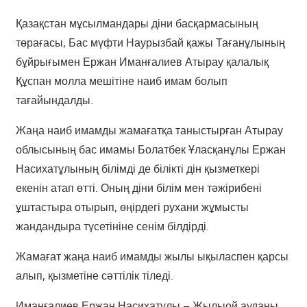
Қазақстан мұсылмандары діни басқармасының
төрағасы, Бас мүфти Наурызбай қажы Тағанұлының
бұйрығымен Ержан Иманғалиев Атырау қалалық
Құспан молла мешітіне наиб имам болып
тағайындалды.
Жаңа наиб имамды жамағатқа таныстырған Атырау
облысының бас имамы Болатбек Ұласқанұлы Ержан
Насихатұлының білімді де білікті дін қызметкері
екенін атап өтті. Оның діни білім мен тәжірибені
ұштастыра отырып, өңірдегі рухани жұмысты
жандандыра түсетініне сенім білдірді.
Жамағат жаңа наиб имамды жылы ықыласпен қарсы
алып, қызметіне сәттілік тіледі.
Иманғалиев Ержан Насихатұлы – Жылыой ауданы,