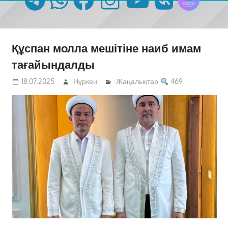
Құспан молла мешітіне наиб имам
тағайындалды
18.07.2025
Нұркен
Жаңалықтар
469