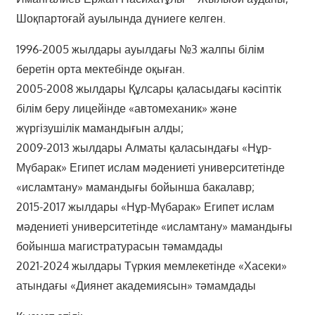
Шоқпартоғай ауылында дүниеге келген.
1996-2005 жылдары ауылдағы №3 жалпы білім
беретін орта мектебінде оқыған.
2005-2008 жылдары Құлсары қаласыдағы кәсіптік
білім беру лицейінде «автомеханик» және
жүргізушілік мамандығын алды;
2009-2013 жылдары Алматы қаласындағы «Нұр-
Мүбарак» Египет ислам мәдениеті университетінде
«исламтану» мамандығы бойынша бакалавр;
2015-2017 жылдары «Нұр-Мүбарак» Египет ислам
мәдениеті университетінде «исламтану» мамандығы
бойынша магистратурасын тәмамдады
2021-2024 жылдары Түркия мемлекетінде «Хасеки»
атындағы «Диянет академиясын» тәмамдады