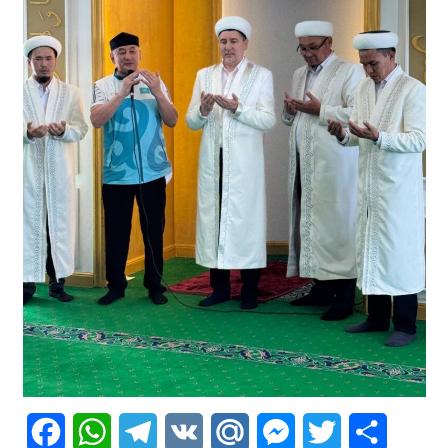
Facebook
WhatsApp
Telegram
VK
Mail.Ru
Messenger
Twitter
Share