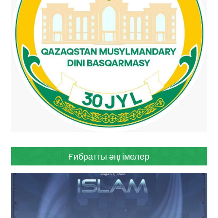
Ғибратты әңгімелер