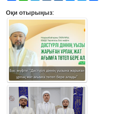
Оқи отырыңыз:
Бас мүфти: "Дәстүрлі діннің уызына жарыған
ұрпақ жат ағымға төтеп бере алады"