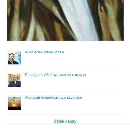
Абай әлемі және ислам
Президент Абай күнімен құттықтады
Абайдың жиырмасыншы қара сөзі
бәрін қарау