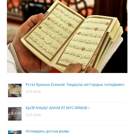
Ұстаз Қуаныш Есешов\ Таңдаулы аяттардың түсіндірмесі
12.01.2026
ҚЫЗҒАНЫШ\ ҚАНАҒАТ МУСЛИМОВ \
12.01.2026
Исламдағы достық ұғымы