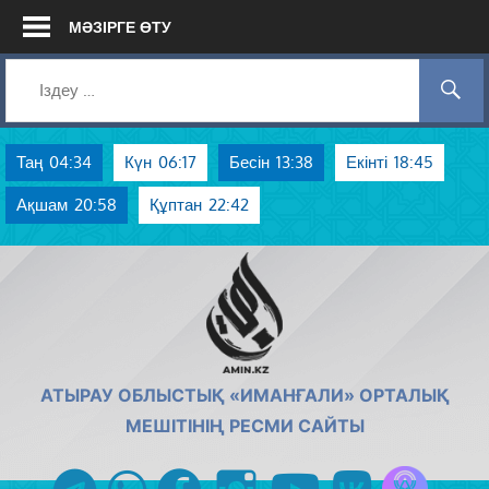
Skip
МӘЗІРГЕ ӨТУ
to
content
Таң
04:34
Күн
06:17
Бесін
13:38
Екінті
18:45
Ақшам
20:58
Құптан
22:42
AMIN.KZ
АТЫРАУ ОБЛЫСТЫҚ «ИМАНҒАЛИ» ОРТАЛЫҚ
МЕШІТІНІҢ РЕСМИ САЙТЫ
Azan радиос
telegram
whatsapp
facebook
instagram
youtube
vk