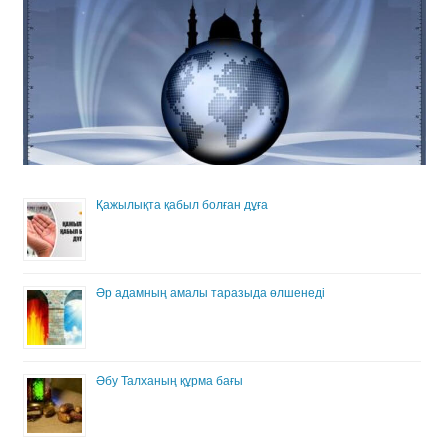
Қажылықта қабыл болған дұға
Әр адамның амалы таразыда өлшенеді
Әбу Талханың құрма бағы