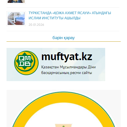
ТҮРКІСТАНДА «ҚОЖА АХМЕТ ЯСАУИ» АТЫНДАҒЫ
ИСЛАМ ИНСТИТУТЫ АШЫЛДЫ
20.01.2026
бәрін қарау