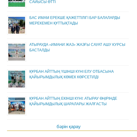
САЙЫСЫ ӨТТІ
БАС ИМАМ ЕРЕКШЕ ҚАЖЕТТІЛІГІ БАР БАЛАЛАРДЫ
МЕРЕКЕМЕН ҚҰТТЫҚТАДЫ
АТЫРАУДА «ИМАНИ ЖАЗ» ЖАЗҒЫ САУАТ АШУ КУРСЫ
БАСТАЛДЫ
ҚҰРБАН АЙТТЫҢ ҮШІНШІ КҮНІ ЕЛУ ОТБАСЫНА
ҚАЙЫРЫМДЫЛЫҚ КӨМЕК КӨРСЕТІЛДІ
ҚҰРБАН АЙТТЫҢ ЕКІНШІ КҮНІ: АТЫРАУ ӨҢІРІНДЕ
ҚАЙЫРЫМДЫЛЫҚ ШАРАЛАРЫ ЖАЛҒАСТЫ
бәрін қарау