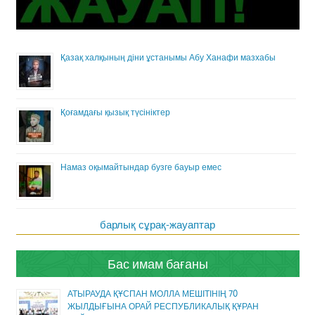
Қазақ халқының діни ұстанымы Абу Ханафи мазхабы
Қоғамдағы қызық түсініктер
Намаз оқымайтындар бузге бауыр емес
барлық сұрақ-жауаптар
Бас имам бағаны
АТЫРАУДА ҚҰСПАН МОЛЛА МЕШІТІНІҢ 70
ЖЫЛДЫҒЫНА ОРАЙ РЕСПУБЛИКАЛЫҚ ҚҰРАН