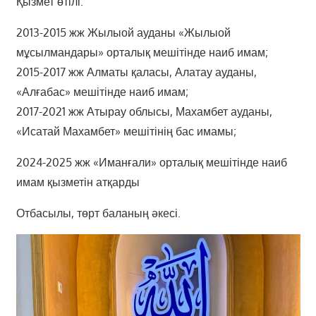
Қызмет өтілі:
2013-2015 жж Жылыой ауданы «Жылыой
мұсылмандары» орталық мешітінде наиб имам;
2015-2017 жж Алматы қаласы, Алатау ауданы,
«Алғабас» мешітінде наиб имам;
2017-2021 жж Атырау облысы, Махамбет ауданы,
«Исатай Махамбет» мешітінің бас имамы;
2024-2025 жж «Иманғали» орталық мешітінде наиб
имам қызметін атқарды
Отбасылы, төрт баланың әкесі.