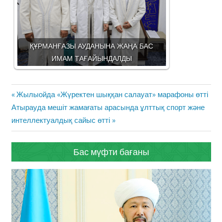
ҚҰРМАНҒАЗЫ АУДАНЫНА ЖАҢА БАС
ИМАМ ТАҒАЙЫНДАЛДЫ
Жазба
Previous
Жылыойда «Жүректен шыққан салауат» марафоны өтті
навигациясы
Next
Post:
Атырауда мешіт жамағаты арасында ұлттық спорт және
Post:
интеллектуалдық сайыс өтті
Бас мүфти бағаны