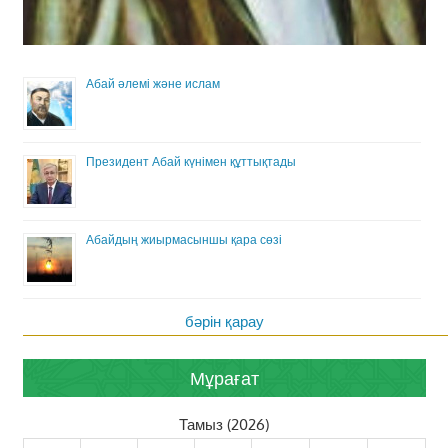
Абай әлемі және ислам
Президент Абай күнімен құттықтады
Абайдың жиырмасыншы қара сөзі
бәрін қарау
Мұрағат
Тамыз (2026)