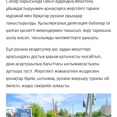
Сапар барысында Ойыл аудандық мешітінің
ұйымдастыруымен қонақтарға жергілікті тарихи
мұражай мен бірқатар рухани орындар
таныстырылды. Қызылқоғалық
делегация бабалар ізі
қалған қасиетті мекендермен танысып, өңір тарихына
шолу жасап, тағылымды мәліметтерге қанықты.
Бұл рухани кездесулер қос аудан мешіттері
арасындағы достық қарым-қатынасты нығайтып,
діни-ағартушылық бағыттағы ынтымақтастықты
арттыра түсті. Жергілікті жамағатпен жүздескен
қонақтар бірлік, ынтымақ, рухани жаңғыру туралы ой
бөлісіп, өзара тәжірибе алмасты.