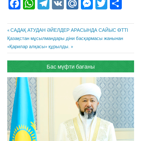
Facebook
WhatsApp
Telegram
VK
Mail.Ru
Messenger
Twitter
Share
Жазба
Previous
САДАҚ АТУДАН ӘЙЕЛДЕР АРАСЫНДА САЙЫС ӨТТІ
навигациясы
Next
Post:
Қазақстан мұсылмандары діни басқармасы жанынан
Post:
«Қарилар алқасы» құрылды.
Бас мүфти бағаны