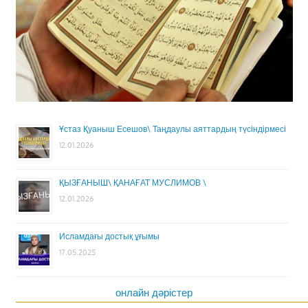
Ұстаз Қуаныш Есешов\ Таңдаулы аяттардың түсіндірмесі
12.01.2026
ҚЫЗҒАНЫШ\ ҚАНАҒАТ МУСЛИМОВ \
12.01.2026
Исламдағы достық ұғымы
17.05.2025
онлайн дәрістер