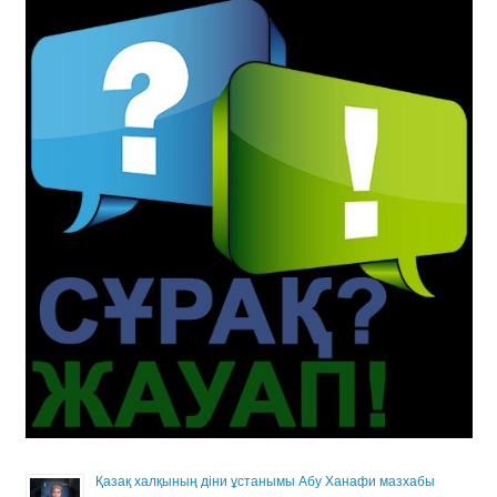
Қазақ халқының діни ұстанымы Абу Ханафи мазхабы