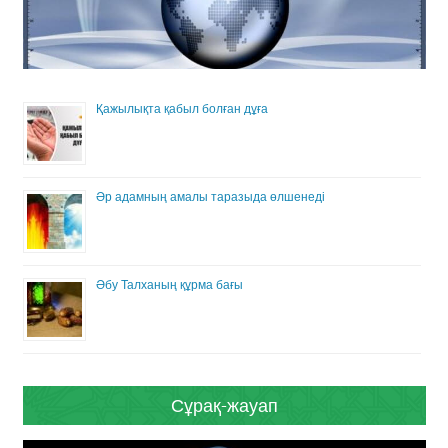
Қажылықта қабыл болған дұға
Әр адамның амалы таразыда өлшенеді
Әбу Талханың құрма бағы
Сұрақ-жауап