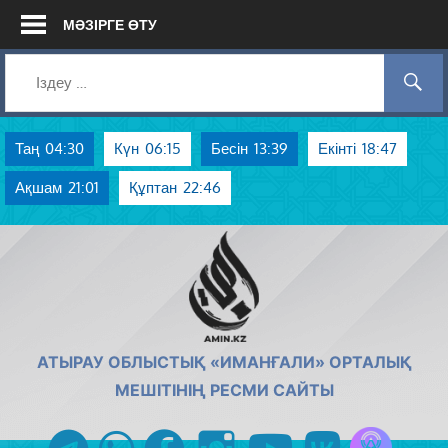
Skip
МӘЗІРГЕ ӨТУ
to
content
Таң
04:30
Күн
06:15
Бесін
13:39
Екінті
18:47
Ақшам
21:01
Құптан
22:46
AMIN.KZ
АТЫРАУ ОБЛЫСТЫҚ «ИМАНҒАЛИ» ОРТАЛЫҚ
МЕШІТІНІҢ РЕСМИ САЙТЫ
Azan радиос
telegram
whatsapp
facebook
instagram
youtube
vk