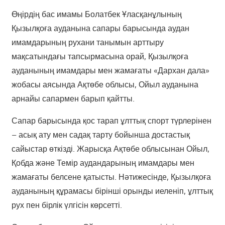
Өңірдің бас имамы Болатбек Ұласқанұлының
Қызылқоға ауданына сапары барысында аудан
имамдарының рухани танымын арттыру
мақсатындағы тапсырмасына орай, Қызылқоға
ауданының имамдары мен жамағаты «Дархан дала»
жобасы аясында Ақтөбе облысы, Ойыл ауданына
арнайы сапармен барып қайтты.
Сапар барысында қос тарап ұлттық спорт түрлерінен
– асық ату мен садақ тарту бойынша достастық
сайыстар өткізді. Жарысқа Ақтөбе облысынан Ойыл,
Қобда және Темір аудандарының имамдары мен
жамағаты белсене қатысты. Нәтижесінде, Қызылқоға
ауданының құрамасы бірінші орынды иеленіп, ұлттық
рух пен бірлік үлгісін көрсетті.