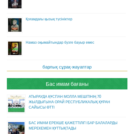
Қоғамдағы қызық түсініктер
Намаз оқымайтындар бузге бауыр емес
барлық сұрақ-жауаптар
Бас имам бағаны
АТЫРАУДА ҚҰСПАН МОЛЛА МЕШІТІНІҢ 70
ЖЫЛДЫҒЫНА ОРАЙ РЕСПУБЛИКАЛЫҚ ҚҰРАН
САЙЫСЫ ӨТТІ
БАС ИМАМ ЕРЕКШЕ ҚАЖЕТТІЛІГІ БАР БАЛАЛАРДЫ
МЕРЕКЕМЕН ҚҰТТЫҚТАДЫ