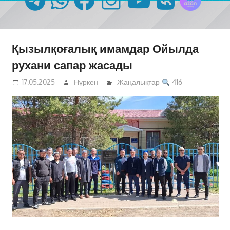
Қызылқоғалық имамдар Ойылда
рухани сапар жасады
17.05.2025
Нұркен
Жаңалықтар
416