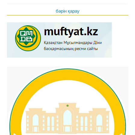
бәрін қарау