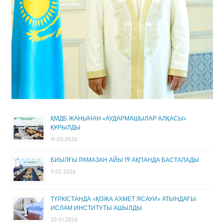
ҚМДБ ЖАНЫНАН «АУДАРМАШЫЛАР АЛҚАСЫ»
ҚҰРЫЛДЫ
19.05.2026
БИЫЛҒЫ РАМАЗАН АЙЫ 19 АҚПАНДА БАСТАЛАДЫ
11.02.2026
ТҮРКІСТАНДА «ҚОЖА АХМЕТ ЯСАУИ» АТЫНДАҒЫ
ИСЛАМ ИНСТИТУТЫ АШЫЛДЫ
20.01.2026