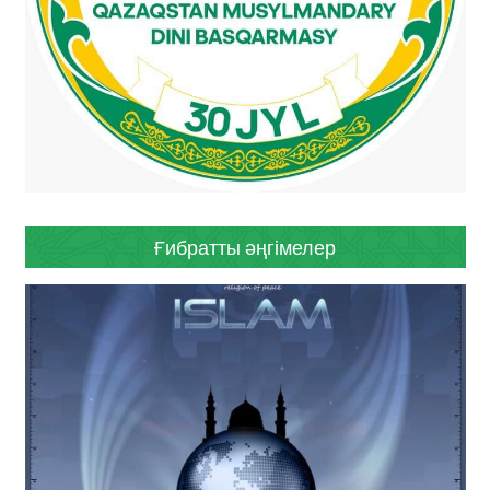
Ғибратты әңгімелер