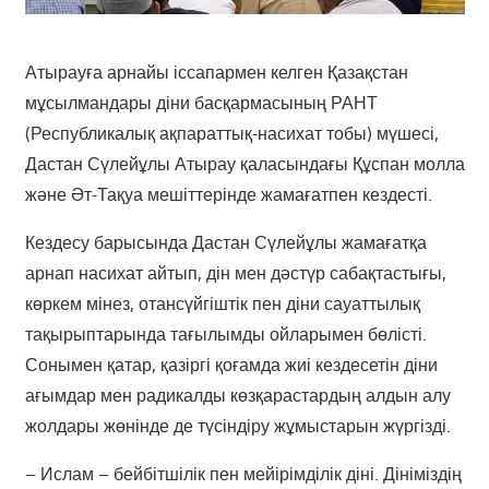
Атырауға арнайы іссапармен келген Қазақстан
мұсылмандары діни басқармасының РАНТ
(Республикалық ақпараттық-насихат тобы) мүшесі,
Дастан Сүлейұлы Атырау қаласындағы Құспан молла
және Әт-Тақуа мешіттерінде жамағатпен кездесті.
Кездесу барысында Дастан Сүлейұлы жамағатқа
арнап насихат айтып, дін мен дәстүр сабақтастығы,
көркем мінез, отансүйгіштік пен діни сауаттылық
тақырыптарында тағылымды ойларымен бөлісті.
Сонымен қатар, қазіргі қоғамда жиі кездесетін діни
ағымдар мен радикалды көзқарастардың алдын алу
жолдары жөнінде де түсіндіру жұмыстарын жүргізді.
– Ислам – бейбітшілік пен мейірімділік діні. Дініміздің