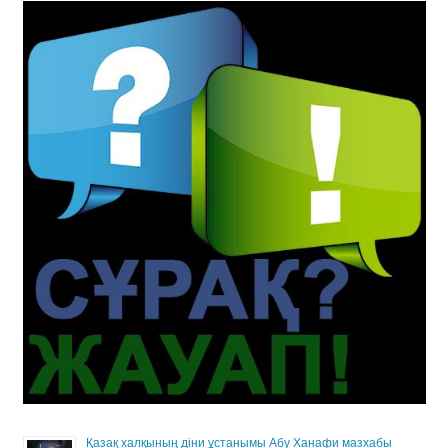
Қазақ халқының діни ұстанымы Абу Ханафи мазхабы