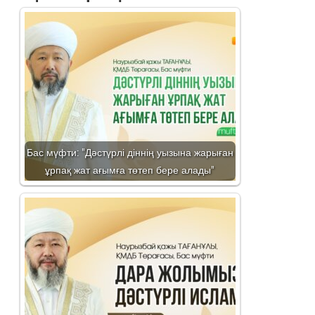
Бас мүфти: "Дәстүрлі діннің уызына жарыған
ұрпақ жат ағымға төтеп бере алады"