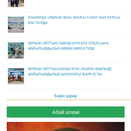
АТЫРАУДА «ИМАНИ ЖАЗ» ЖАЗҒЫ САУАТ АШУ КУРСЫ
БАСТАЛДЫ
ҚҰРБАН АЙТТЫҢ ҮШІНШІ КҮНІ ЕЛУ ОТБАСЫНА
ҚАЙЫРЫМДЫЛЫҚ КӨМЕК КӨРСЕТІЛДІ
ҚҰРБАН АЙТТЫҢ ЕКІНШІ КҮНІ: АТЫРАУ ӨҢІРІНДЕ
ҚАЙЫРЫМДЫЛЫҚ ШАРАЛАРЫ ЖАЛҒАСТЫ
бәрін қарау
Абай әлемі