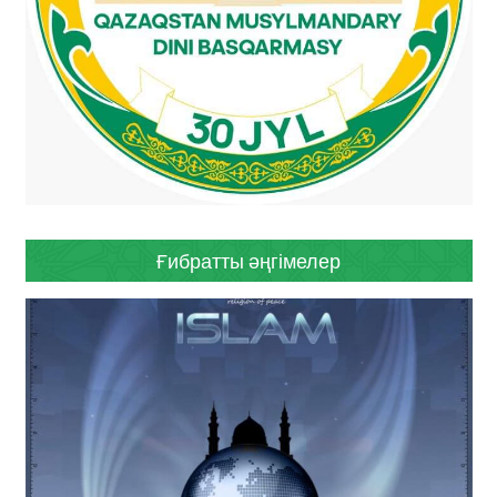
Ғибратты әңгімелер