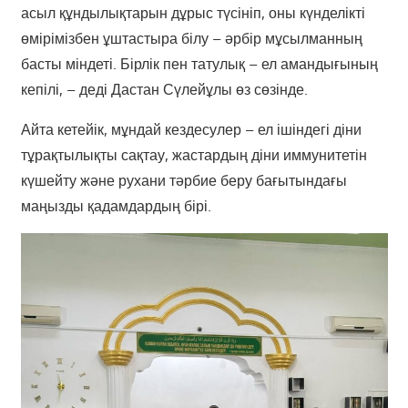
асыл құндылықтарын дұрыс түсініп, оны күнделікті
өмірімізбен ұштастыра білу – әрбір мұсылманның
басты міндеті. Бірлік пен татулық – ел амандығының
кепілі, – деді Дастан Сүлейұлы өз сөзінде.
Айта кетейік, мұндай кездесулер – ел ішіндегі діни
тұрақтылықты сақтау, жастардың діни иммунитетін
күшейту және рухани тәрбие беру бағытындағы
маңызды қадамдардың бірі.