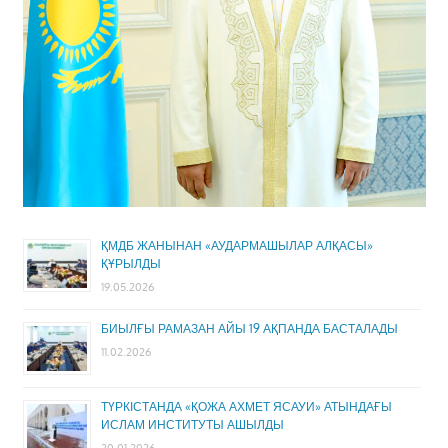
ҚМДБ ЖАНЫНАН «АУДАРМАШЫЛАР АЛҚАСЫ»
ҚҰРЫЛДЫ
19.05.2026
БИЫЛҒЫ РАМАЗАН АЙЫ 19 АҚПАНДА БАСТАЛАДЫ
11.02.2026
ТҮРКІСТАНДА «ҚОЖА АХМЕТ ЯСАУИ» АТЫНДАҒЫ
ИСЛАМ ИНСТИТУТЫ АШЫЛДЫ