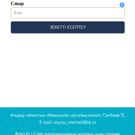
Атырау облыстық «Иманғали» орталық мешіті, Сатбаев 15,
E-mail: atyrau_mechet@bk.ru
Amin.kz | Сайт материалдарын қолдану үшін сілтеме