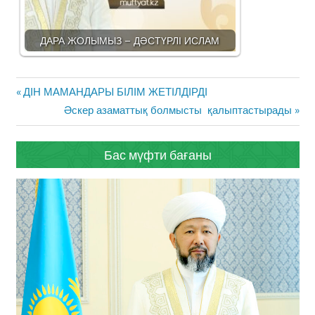
ДАРА ЖОЛЫМЫЗ – ДӘСТҮРЛІ ИСЛАМ
Жазба
Previous
ДІН МАМАНДАРЫ БІЛІМ ЖЕТІЛДІРДІ
навигациясы
Post:
Next
Әскер азаматтық болмысты қалыптастырады
Post:
Бас мүфти бағаны