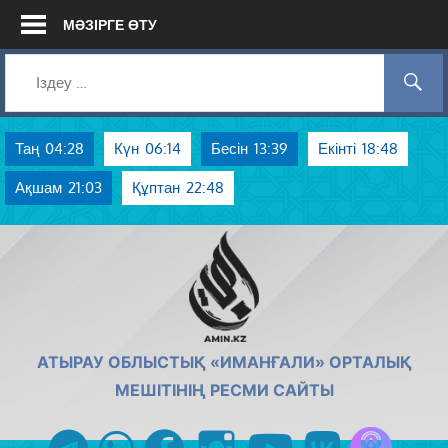
Skip
МӘЗІРГЕ ӨТУ
to
content
Таң
04:28
Күн
06:14
Бесін
13:39
Екінті
18:48
Ақшам
21:03
Құптан
22:48
AMIN.KZ
АТЫРАУ ОБЛЫСТЫҚ «ИМАНҒАЛИ» ОРТАЛЫҚ
МЕШІТІНІҢ РЕСМИ САЙТЫ
Azan радиос
telegram
whatsapp
facebook
instagram
youtube
vk