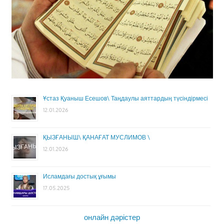
Ұстаз Қуаныш Есешов\ Таңдаулы аяттардың түсіндірмесі
12.01.2026
ҚЫЗҒАНЫШ\ ҚАНАҒАТ МУСЛИМОВ \
12.01.2026
Исламдағы достық ұғымы
17.05.2025
онлайн дәрістер