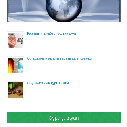
Қажылықта қабыл болған дұға
Әр адамның амалы таразыда өлшенеді
Әбу Талханың құрма бағы
Сұрақ-жауап