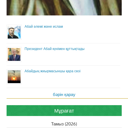
Абай әлемі және ислам
Президент Абай күнімен құттықтады
Абайдың жиырмасыншы қара сөзі
бәрін қарау
Мұрағат
Тамыз (2026)