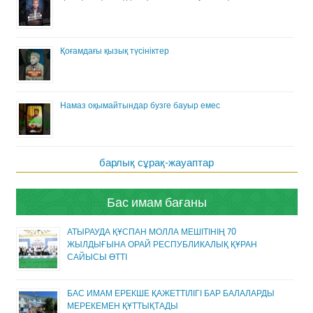
Қоғамдағы қызық түсініктер
Намаз оқымайтындар бузге бауыр емес
барлық сұрақ-жауаптар
Бас имам бағаны
АТЫРАУДА ҚҰСПАН МОЛЛА МЕШІТІНІҢ 70
ЖЫЛДЫҒЫНА ОРАЙ РЕСПУБЛИКАЛЫҚ ҚҰРАН
САЙЫСЫ ӨТТІ
БАС ИМАМ ЕРЕКШЕ ҚАЖЕТТІЛІГІ БАР БАЛАЛАРДЫ
МЕРЕКЕМЕН ҚҰТТЫҚТАДЫ