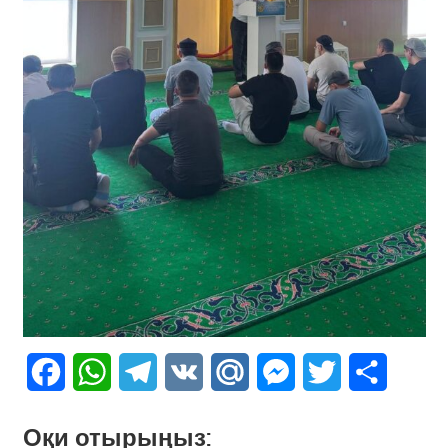
Facebook
WhatsApp
Telegram
VK
Mail.Ru
Messenger
Twitter
Share
Оқи отырыңыз: