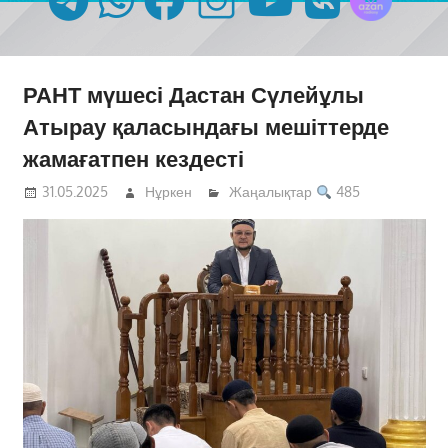
РАНТ мүшесі Дастан Сүлейұлы
Атырау қаласындағы мешіттерде
жамағатпен кездесті
31.05.2025
Нұркен
Жаңалықтар
485