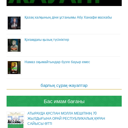
Қазақ халқының діни ұстанымы Абу Ханафи мазхабы
Қоғамдағы қызық түсініктер
Намаз оқымайтындар бузге бауыр емес
барлық сұрақ-жауаптар
Бас имам бағаны
АТЫРАУДА ҚҰСПАН МОЛЛА МЕШІТІНІҢ 70
ЖЫЛДЫҒЫНА ОРАЙ РЕСПУБЛИКАЛЫҚ ҚҰРАН
САЙЫСЫ ӨТТІ