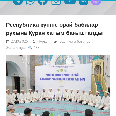
Республика күніне орай бабалар
рухына Құран хатым бағышталды
23.10.2025
Нұркен
Бас имам бағаны
,
Жаңалықтар
483