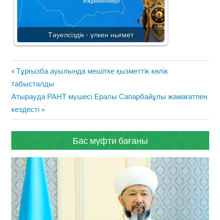
Тәуелсіздік - үлкен нығмет
Жазба
Previous
Тұрғызба ауылында мешітке қызметтік көлік
навигациясы
Post:
табысталды
Next
Атырауда РАНТ мүшесі Ералы Сапарбайұлы жамағатпен
Post:
кездесті
Бас мүфти бағаны