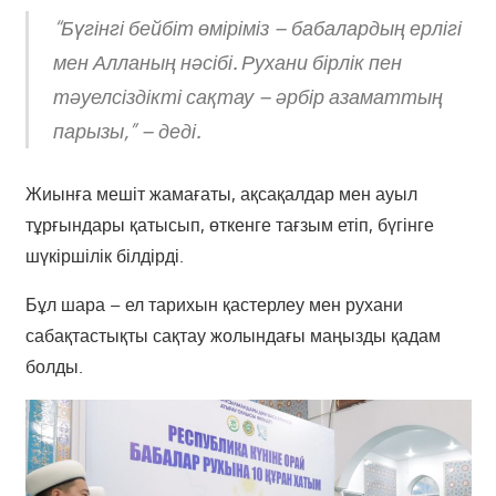
“Бүгінгі бейбіт өміріміз – бабалардың ерлігі
мен Алланың нәсібі. Рухани бірлік пен
тәуелсіздікті сақтау – әрбір азаматтың
парызы,” – деді.
Жиынға мешіт жамағаты, ақсақалдар мен ауыл
тұрғындары қатысып, өткенге тағзым етіп, бүгінге
шүкіршілік білдірді.
Бұл шара – ел тарихын қастерлеу мен рухани
сабақтастықты сақтау жолындағы маңызды қадам
болды.