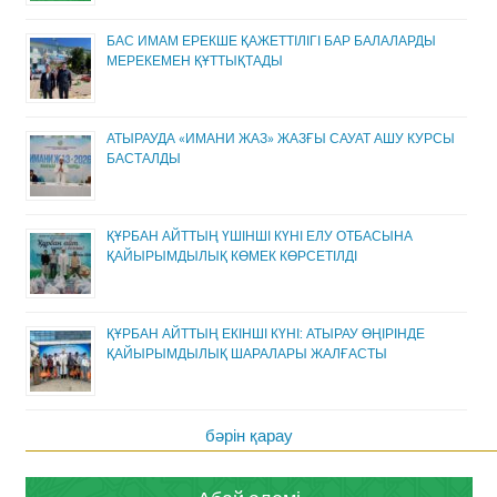
БАС ИМАМ ЕРЕКШЕ ҚАЖЕТТІЛІГІ БАР БАЛАЛАРДЫ
МЕРЕКЕМЕН ҚҰТТЫҚТАДЫ
АТЫРАУДА «ИМАНИ ЖАЗ» ЖАЗҒЫ САУАТ АШУ КУРСЫ
БАСТАЛДЫ
ҚҰРБАН АЙТТЫҢ ҮШІНШІ КҮНІ ЕЛУ ОТБАСЫНА
ҚАЙЫРЫМДЫЛЫҚ КӨМЕК КӨРСЕТІЛДІ
ҚҰРБАН АЙТТЫҢ ЕКІНШІ КҮНІ: АТЫРАУ ӨҢІРІНДЕ
ҚАЙЫРЫМДЫЛЫҚ ШАРАЛАРЫ ЖАЛҒАСТЫ
бәрін қарау