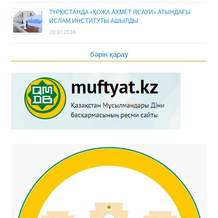
ТҮРКІСТАНДА «ҚОЖА АХМЕТ ЯСАУИ» АТЫНДАҒЫ
ИСЛАМ ИНСТИТУТЫ АШЫЛДЫ
20.01.2026
бәрін қарау