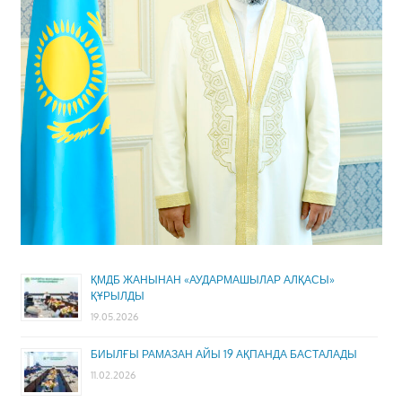
ҚМДБ ЖАНЫНАН «АУДАРМАШЫЛАР АЛҚАСЫ»
ҚҰРЫЛДЫ
19.05.2026
БИЫЛҒЫ РАМАЗАН АЙЫ 19 АҚПАНДА БАСТАЛАДЫ
11.02.2026