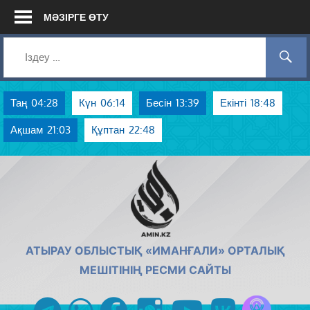
Skip
МӘЗІРГЕ ӨТУ
to
content
Таң
04:28
Күн
06:14
Бесін
13:39
Екінті
18:48
Ақшам
21:03
Құптан
22:48
AMIN.KZ
АТЫРАУ ОБЛЫСТЫҚ «ИМАНҒАЛИ» ОРТАЛЫҚ
МЕШІТІНІҢ РЕСМИ САЙТЫ
Azan радиос
telegram
whatsapp
facebook
instagram
youtube
vk