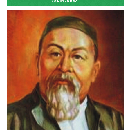
Абай әлемі