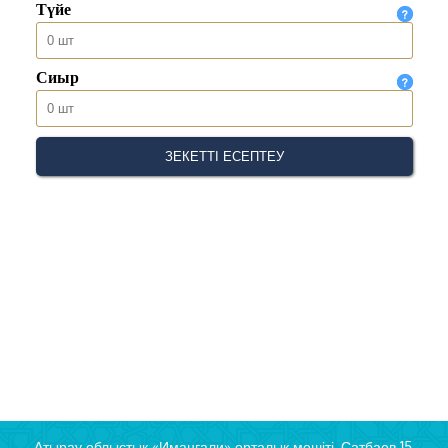
Атырау облыстық «Иманғали» орталық мешіті, Сатбаев 15,