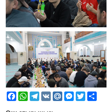
Facebook
WhatsApp
Telegram
VK
Mail.Ru
Messenger
Twitter
Share