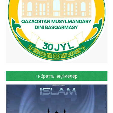
Ғибратты әңгімелер