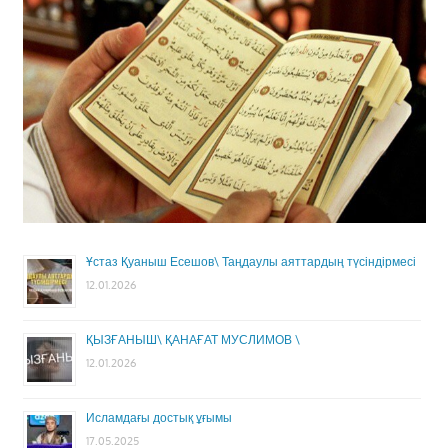
Ұстаз Қуаныш Есешов\ Таңдаулы аяттардың түсіндірмесі
12.01.2026
ҚЫЗҒАНЫШ\ ҚАНАҒАТ МУСЛИМОВ \
12.01.2026
Исламдағы достық ұғымы
17.05.2025