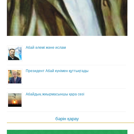
Абай әлемі және ислам
Президент Абай күнімен құттықтады
Абайдың жиырмасыншы қара сөзі
бәрін қарау