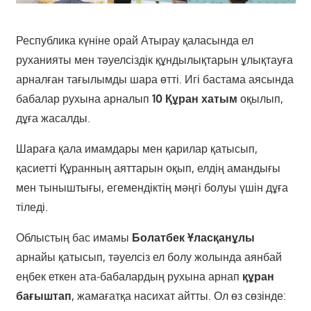
Республика күніне орай Атырау қаласында ел
руханияты мен тәуелсіздік құндылықтарын ұлықтауға
арналған тағылымды шара өтті. Игі бастама аясында
бабалар рухына арналып
10 Құран хатым
оқылып,
дұға жасалды.
Шараға қала имамдары мен қарилар қатысып,
қасиетті Құранның аяттарын оқып, елдің амандығы
мен тыныштығы, егемендіктің мәңгі болуы үшін дұға
тіледі.
Облыстың бас имамы
Болатбек Ұласқанұлы
арнайы қатысып, тәуелсіз ел болу жолында аянбай
еңбек еткен ата-бабалардың рухына арнап
құран
бағыштап
, жамағатқа насихат айтты. Ол өз сөзінде: