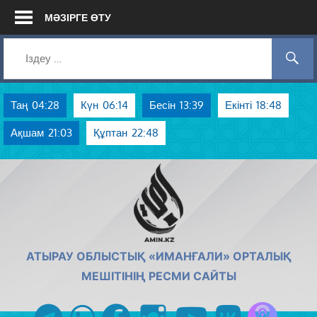
Skip
МӘЗІРГЕ ӨТУ
to
content
Таң
04:28
Күн
06:14
Бесін
13:39
Екінті
18:48
Ақшам
21:03
Құптан
22:48
AMIN.KZ
АТЫРАУ ОБЛЫСТЫҚ «ИМАНҒАЛИ» ОРТАЛЫҚ
МЕШІТІНІҢ РЕСМИ САЙТЫ
Azan радиос
telegram
whatsapp
facebook
instagram
youtube
vk