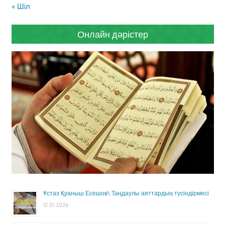
« Шіл
Онлайн дәрістер
Ұстаз Қуаныш Есешов\ Таңдаулы аяттардың түсіндірмесі
12.01.2026