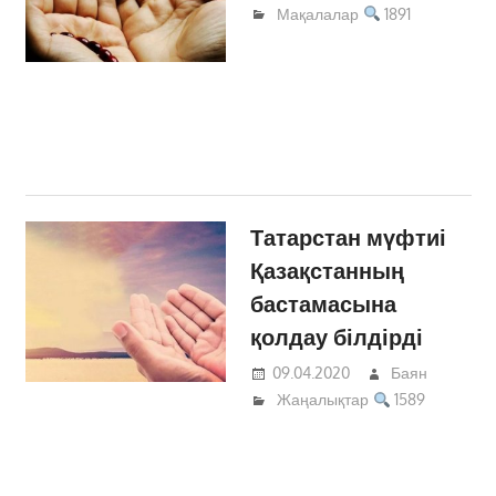
Мақалалар
1891
Татарстан мүфтиі
Қазақстанның
бастамасына
қолдау білдірді
09.04.2020
Баян
Жаңалықтар
1589