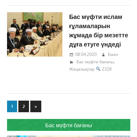
Бас мүфти ислам
ғұламаларын
жұмада бір мезетте
дұға етуге үндеді
08.04.2020
Баян
Бас мүфти бағаны
,
Жаңалықтар
2328
Жазбалар
Next
1
2
»
навигациясы
Posts
Бас мүфти бағаны