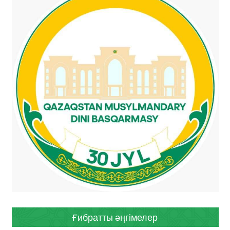
Ғибратты әңгімелер