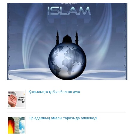
Қажылықта қабыл болған дұға
Әр адамның амалы таразыда өлшенеді