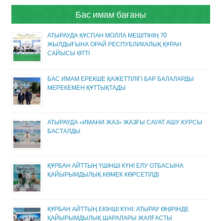
Бас имам бағаны
АТЫРАУДА ҚҰСПАН МОЛЛА МЕШІТІНІҢ 70
ЖЫЛДЫҒЫНА ОРАЙ РЕСПУБЛИКАЛЫҚ ҚҰРАН
САЙЫСЫ ӨТТІ
БАС ИМАМ ЕРЕКШЕ ҚАЖЕТТІЛІГІ БАР БАЛАЛАРДЫ
МЕРЕКЕМЕН ҚҰТТЫҚТАДЫ
АТЫРАУДА «ИМАНИ ЖАЗ» ЖАЗҒЫ САУАТ АШУ КУРСЫ
БАСТАЛДЫ
ҚҰРБАН АЙТТЫҢ ҮШІНШІ КҮНІ ЕЛУ ОТБАСЫНА
ҚАЙЫРЫМДЫЛЫҚ КӨМЕК КӨРСЕТІЛДІ
ҚҰРБАН АЙТТЫҢ ЕКІНШІ КҮНІ: АТЫРАУ ӨҢІРІНДЕ
ҚАЙЫРЫМДЫЛЫҚ ШАРАЛАРЫ ЖАЛҒАСТЫ