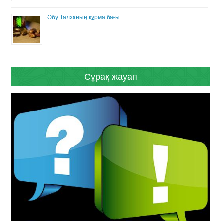
Әбу Талханың құрма бағы
Сұрақ-жауап