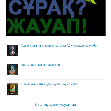
Қазақ халқының діни ұстанымы Абу Ханафи мазхабы
Қоғамдағы қызық түсініктер
Намаз оқымайтындар бузге бауыр емес
барлық сұрақ-жауаптар