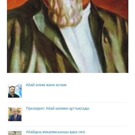
Абай әлемі және ислам
Президент Абай күнімен құттықтады
Абайдың жиырмасыншы қара сөзі