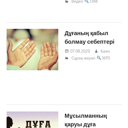
Видео
1388
Дұғаның қабыл
болмау себептері
07.08.2020
Баян
Сұрақ-жауап
1695
Мұсылманның
қаруы дұға