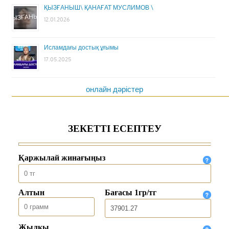
ҚЫЗҒАНЫШ\ ҚАНАҒАТ МУСЛИМОВ \
12.01.2026
Исламдағы достық ұғымы
17.05.2025
онлайн дәрістер