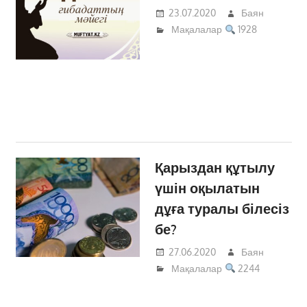
23.07.2020
Баян
Мақалалар
1928
Қарыздан құтылу
үшін оқылатын
дұға туралы білесіз
бе?
27.06.2020
Баян
Мақалалар
2244