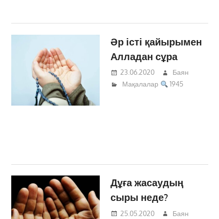
Әр істі қайырымен
Алладан сұра
23.06.2020
Баян
Мақалалар
1945
Дұға жасаудың
сыры неде?
25.05.2020
Баян