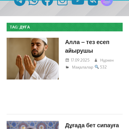
TAG:
ДҰҒА
Алла – тез есеп
айырушы
17.09.2025
Нұркен
Мақалалар
532
Дұғада бет сипауға