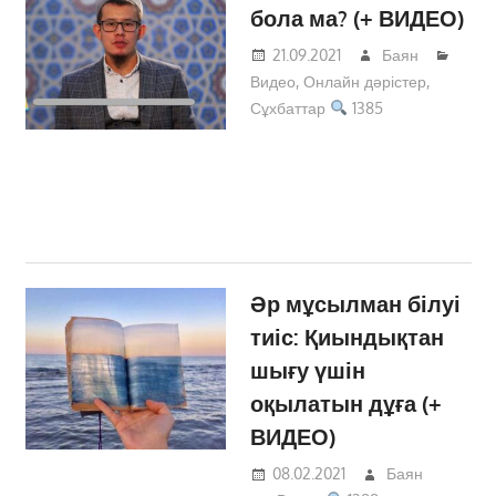
бола ма? (+ ВИДЕО)
21.09.2021
Баян
Видео
,
Онлайн дәрістер
,
Сұхбаттар
1385
Әр мұсылман білуі
тиіс: Қиындықтан
шығу үшін
оқылатын дұға (+
ВИДЕО)
08.02.2021
Баян