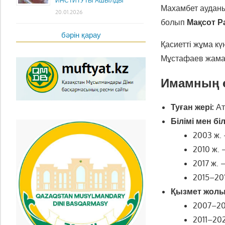
ИНСТИТУТЫ АШЫЛДЫ
Махамбет аудан
20.01.2026
болып
Мақсот 
бәрін қарау
Қасиетті жұма к
Мұстафаев жама
Имамның 
Туған жері:
Ат
Білімі мен білі
2003 ж.
2010 ж.
2017 ж. 
2015–20
Қызмет жолы
2007–20
2011–20