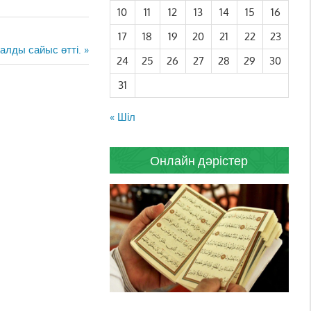
10
11
12
13
14
15
16
17
18
19
20
21
22
23
алды сайыс өтті.
24
25
26
27
28
29
30
31
« Шіл
Онлайн дәрістер