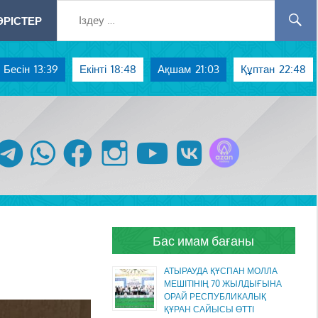
РІСТЕР
Бесін
13:39
Екінті
18:48
Ақшам
21:03
Құптан
22:48
Azan радиосы
telegram
whatsapp
facebook
instagram
youtube
vk
Бас имам бағаны
АТЫРАУДА ҚҰСПАН МОЛЛА
МЕШІТІНІҢ 70 ЖЫЛДЫҒЫНА
ОРАЙ РЕСПУБЛИКАЛЫҚ
ҚҰРАН САЙЫСЫ ӨТТІ