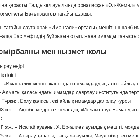
ына қарасты Талдыкөл ауылында орналасқан «Әл-Жәмил» м
Рахметұлы Бағытжанов
тағайындалды.
үні тағайындауға орай «Иманғали» орталық мешітінің наиб 
ғатқа Бас мүфтидің бұйрығын оқып, жаңа имамды танысты
өмірбаяны мен қызмет жолы
ырау өңірі
ктілігі:
 – «Иманғали» мешіті жанындағы имамдардың алты айлық 
 – Алматы қаласындағы имамдар даярлау институтында төрт
– Түркия, Болу қаласы, екі айлық имамдар даярлау курсы
18 жж. – Ақтөбе медресе-колледжі, «Исламтану» мамандығ
:
11 жж. – Исатай ауданы, Х. Ерғалиев ауылдық мешіті, молд
25 жж. – Атырау қаласы, Тасқала ауылы, Мәулімберген меші