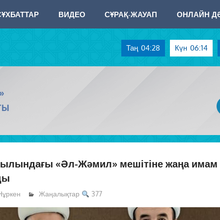
СҰХБАТТАР
ВИДЕО
СҰРАҚ-ЖАУАП
ОНЛАЙН ДӘ
Таң
04:28
Күн
06:14
»
ТЫ
уылындағы «Әл-Жәмил» мешітіне жаңа имам
ды
Нұркен
Жаңалықтар
377