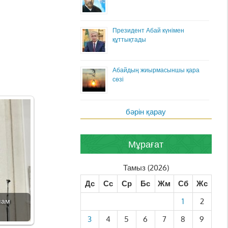
Президент Абай күнімен
құттықтады
Абайдың жиырмасыншы қара
сөзі
бәрін қарау
Мұрағат
Тамыз (2026)
Дс
Сс
Ср
Бс
Жм
Сб
Жс
мам
1
2
3
4
5
6
7
8
9