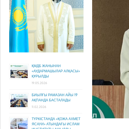
ҚМДБ ЖАНЫНАН
«АУДАРМАШЫЛАР АЛҚАСЫ»
ҚҰРЫЛДЫ
19.05.2026
БИЫЛҒЫ РАМАЗАН АЙЫ 19
АҚПАНДА БАСТАЛАДЫ
11.02.2026
ТҮРКІСТАНДА «ҚОЖА АХМЕТ
ЯСАУИ» АТЫНДАҒЫ ИСЛАМ