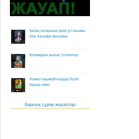
Қазақ халқының діни ұстанымы
Абу Ханафи мазхабы
Қоғамдағы қызық түсініктер
Намаз оқымайтындар бузге
бауыр емес
барлық сұрақ-жауаптар