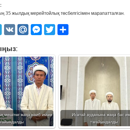
:
ң 35 жылдық мерейтойлық төсбелгісімен марапатталған.
sApp
Telegram
VK
Mail.Ru
Messenger
Twitter
Share
ыңыз:
ық мешітке жаңа наиб имам
Исатай ауданына жаңа бас и
ағайындалды
тағайындалды