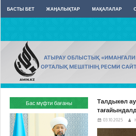
Skip
БАСТЫ БЕТ
ЖАҢАЛЫҚТАР
МАҚАЛАЛАР
to
content
AMIN.KZ
АТЫРАУ ОБЛЫСТЫҚ «ИМАНҒАЛИ
ОРТАЛЫҚ МЕШІТІНІҢ РЕСМИ САЙ
Талдыкөл а
Бас мүфти бағаны
тағайындал
03.10.2025