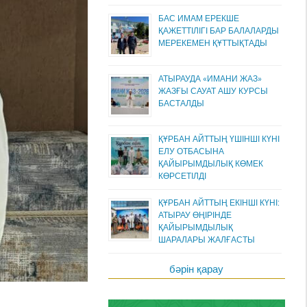
БАС ИМАМ ЕРЕКШЕ
ҚАЖЕТТІЛІГІ БАР БАЛАЛАРДЫ
МЕРЕКЕМЕН ҚҰТТЫҚТАДЫ
АТЫРАУДА «ИМАНИ ЖАЗ»
ЖАЗҒЫ САУАТ АШУ КУРСЫ
БАСТАЛДЫ
ҚҰРБАН АЙТТЫҢ ҮШІНШІ КҮНІ
ЕЛУ ОТБАСЫНА
ҚАЙЫРЫМДЫЛЫҚ КӨМЕК
КӨРСЕТІЛДІ
ҚҰРБАН АЙТТЫҢ ЕКІНШІ КҮНІ:
АТЫРАУ ӨҢІРІНДЕ
ҚАЙЫРЫМДЫЛЫҚ
ШАРАЛАРЫ ЖАЛҒАСТЫ
бәрін қарау