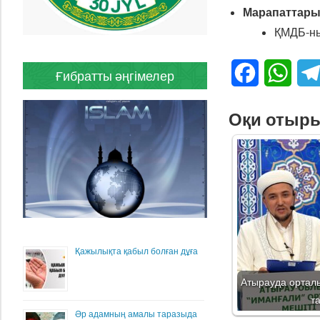
Марапаттары
ҚМДБ-ны
Facebook
What
Ғибратты әңгімелер
Оқи отыр
Қажылықта қабыл болған дұға
Атырауда ортал
т
Әр адамның амалы таразыда