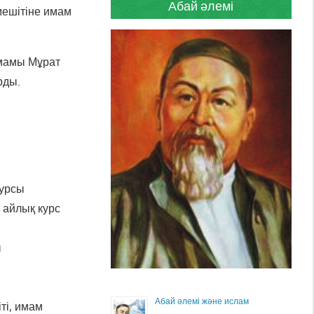
Абай әлемі
ешітіне имам
имамы Мұрат
рды.
курсы
 айлық курс
ы
а
Абай әлемі және ислам
ті, имам