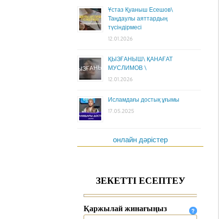
Ұстаз Қуаныш Есешов\
Таңдаулы аяттардың
түсіндірмесі
12.01.2026
ҚЫЗҒАНЫШ\ ҚАНАҒАТ
МУСЛИМОВ \
12.01.2026
Исламдағы достық ұғымы
17.05.2025
онлайн дәрістер