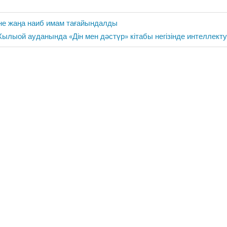
не жаңа наиб имам тағайындалды
ext
ылыой ауданында «Дін мен дәстүр» кітабы негізінде интеллекту
ost: