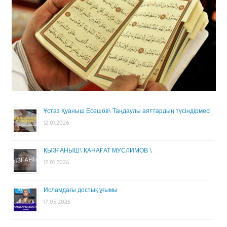
Ұстаз Қуаныш Есешов\ Таңдаулы аяттардың түсіндірмесі
12.01.2026
ҚЫЗҒАНЫШ\ ҚАНАҒАТ МУСЛИМОВ \
12.01.2026
Исламдағы достық ұғымы
17.05.2025