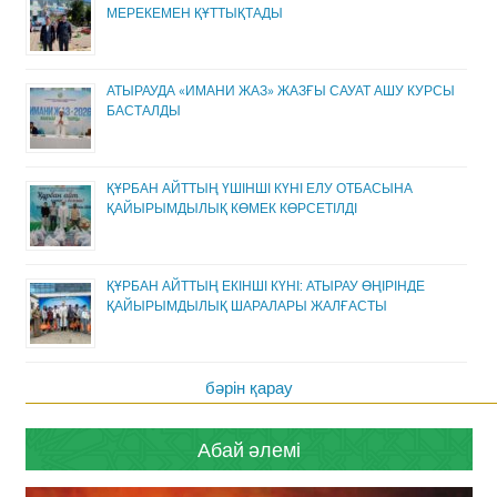
МЕРЕКЕМЕН ҚҰТТЫҚТАДЫ
АТЫРАУДА «ИМАНИ ЖАЗ» ЖАЗҒЫ САУАТ АШУ КУРСЫ
БАСТАЛДЫ
ҚҰРБАН АЙТТЫҢ ҮШІНШІ КҮНІ ЕЛУ ОТБАСЫНА
ҚАЙЫРЫМДЫЛЫҚ КӨМЕК КӨРСЕТІЛДІ
ҚҰРБАН АЙТТЫҢ ЕКІНШІ КҮНІ: АТЫРАУ ӨҢІРІНДЕ
ҚАЙЫРЫМДЫЛЫҚ ШАРАЛАРЫ ЖАЛҒАСТЫ
бәрін қарау
Абай әлемі