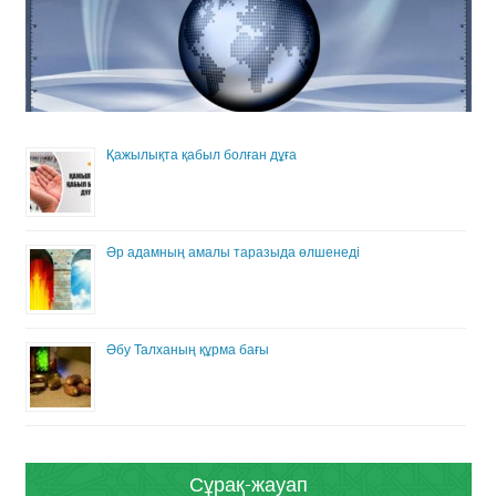
Қажылықта қабыл болған дұға
Әр адамның амалы таразыда өлшенеді
Әбу Талханың құрма бағы
Сұрақ-жауап