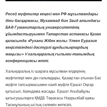
Ресей мүфтилер кеңесі мен РФ мұсылмандары
діни басқармасы, Мухаммад бин Заид атындағы
БАӘ Гуманитарлық университетінің
ұйымдастыруымен Татарстан астанасы Қазан
қаласында «Рухани Жібек жолы: Үлкен Еуразия
кеңістігіндегі дәстүрлі құндылықтардың
маңызы» V халықаралық ғылыми-танымдық
конференциясы өтті.
Халықаралық іс-шараға мұсылман елдерінің
мүфтилері мен дін ғалымдары, Қазақстан атынан Бас
мүфти тапсырмасымен наиб мүфти Ершат Оңғар
қатысып, баяндама жасады. Ершат Ағыбайұлы
қатысушыларға ҚМДБ Төрағасы Наурызбай қажы
Тағанұлының ыстық сәлемін жеткізіп,