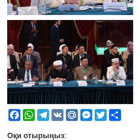
Facebook
WhatsApp
Telegram
VK
Mail.Ru
Messenger
Twitter
Share
Оқи отырыңыз: