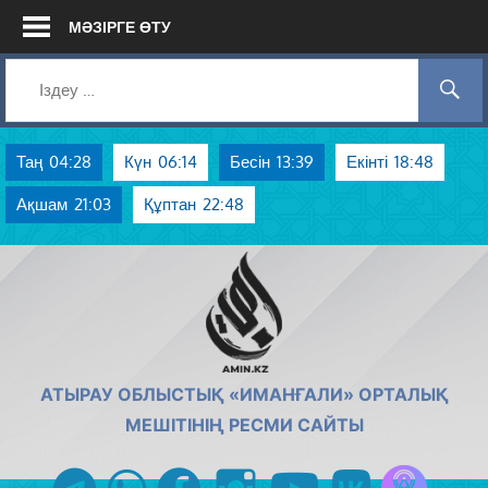
Skip
МӘЗІРГЕ ӨТУ
to
content
Таң
04:28
Күн
06:14
Бесін
13:39
Екінті
18:48
Ақшам
21:03
Құптан
22:48
AMIN.KZ
АТЫРАУ ОБЛЫСТЫҚ «ИМАНҒАЛИ» ОРТАЛЫҚ
МЕШІТІНІҢ РЕСМИ САЙТЫ
Azan радиос
telegram
whatsapp
facebook
instagram
youtube
vk