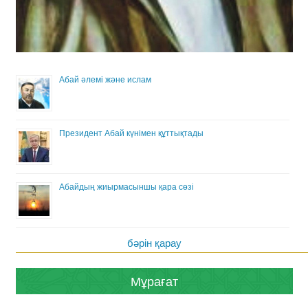
Абай әлемі және ислам
Президент Абай күнімен құттықтады
Абайдың жиырмасыншы қара сөзі
бәрін қарау
Мұрағат