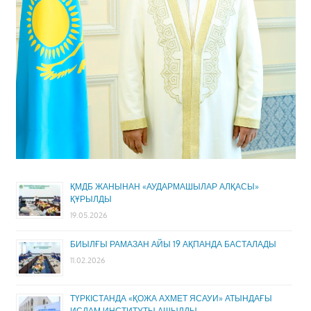
ҚМДБ ЖАНЫНАН «АУДАРМАШЫЛАР АЛҚАСЫ»
ҚҰРЫЛДЫ
19.05.2026
БИЫЛҒЫ РАМАЗАН АЙЫ 19 АҚПАНДА БАСТАЛАДЫ
11.02.2026
ТҮРКІСТАНДА «ҚОЖА АХМЕТ ЯСАУИ» АТЫНДАҒЫ
ИСЛАМ ИНСТИТУТЫ АШЫЛДЫ