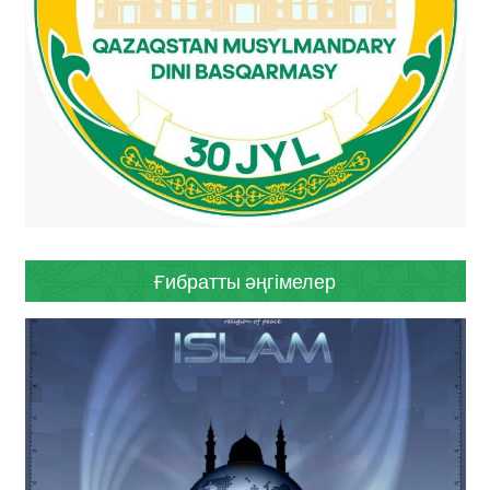
Ғибратты әңгімелер