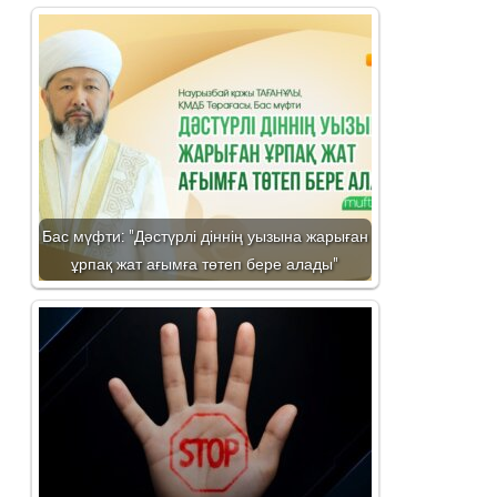
Бас мүфти: "Дәстүрлі діннің уызына жарыған
ұрпақ жат ағымға төтеп бере алады"