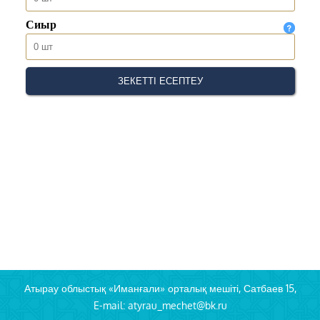
Атырау облыстық «Иманғали» орталық мешіті, Сатбаев 15,
E-mail: atyrau_mechet@bk.ru