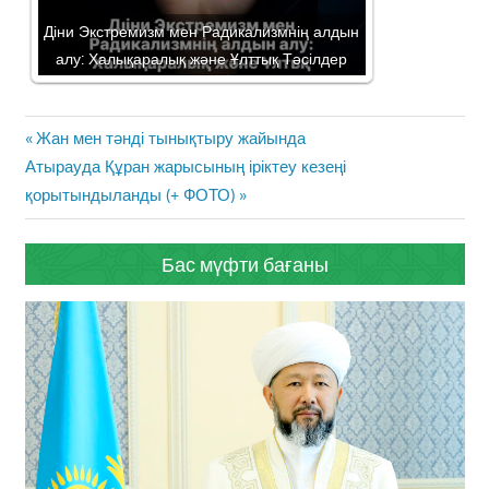
Діни Экстремизм мен Радикализмнің алдын
алу: Халықаралық және Ұлттық Тәсілдер
Жазба
Previous
Жан мен тәнді тынықтыру жайында
навигациясы
Next
Post:
Атырауда Құран жарысының іріктеу кезеңі
Post:
қорытындыланды (+ ФОТО)
Бас мүфти бағаны