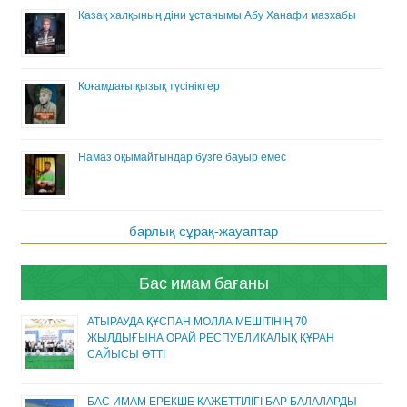
Қазақ халқының діни ұстанымы Абу Ханафи мазхабы
Қоғамдағы қызық түсініктер
Намаз оқымайтындар бузге бауыр емес
барлық сұрақ-жауаптар
Бас имам бағаны
АТЫРАУДА ҚҰСПАН МОЛЛА МЕШІТІНІҢ 70
ЖЫЛДЫҒЫНА ОРАЙ РЕСПУБЛИКАЛЫҚ ҚҰРАН
САЙЫСЫ ӨТТІ
БАС ИМАМ ЕРЕКШЕ ҚАЖЕТТІЛІГІ БАР БАЛАЛАРДЫ