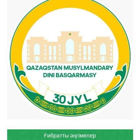
Ғибратты әңгімелер