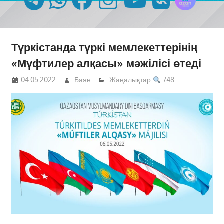
Түркістанда түркі мемлекеттерінің
«Мүфтилер алқасы» мәжілісі өтеді
04.05.2022
Баян
Жаңалықтар
748