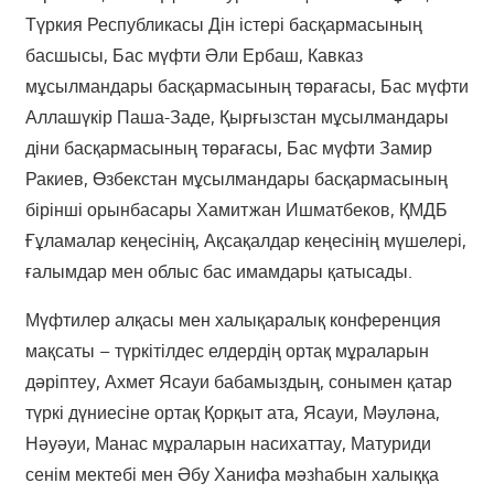
Түркия Республикасы Дін істері басқармасының
басшысы, Бас мүфти Әли Ербаш, Кавказ
мұсылмандары басқармасының төрағасы, Бас мүфти
Аллашүкір Паша-Заде, Қырғызстан мұсылмандары
діни басқармасының төрағасы, Бас мүфти Замир
Ракиев, Өзбекстан мұсылмандары басқармасының
бірінші орынбасары Хамитжан Ишматбеков, ҚМДБ
Ғұламалар кеңесінің, Ақсақалдар кеңесінің мүшелері,
ғалымдар мен облыс бас имамдары қатысады.
Мүфтилер алқасы мен халықаралық конференция
мақсаты – түркітілдес елдердің ортақ мұраларын
дәріптеу, Ахмет Ясауи бабамыздың, сонымен қатар
түркі дүниесіне ортақ Қорқыт ата, Ясауи, Мәуләна,
Нәуәуи, Манас мұраларын насихаттау, Матуриди
сенім мектебі мен Әбу Ханифа мәзһабын халыққа