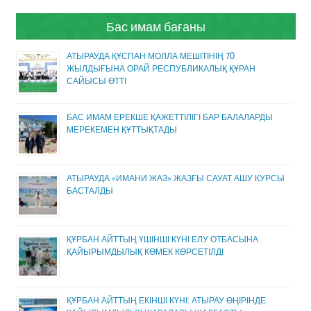
Бас имам бағаны
АТЫРАУДА ҚҰСПАН МОЛЛА МЕШІТІНІҢ 70
ЖЫЛДЫҒЫНА ОРАЙ РЕСПУБЛИКАЛЫҚ ҚҰРАН
САЙЫСЫ ӨТТІ
БАС ИМАМ ЕРЕКШЕ ҚАЖЕТТІЛІГІ БАР БАЛАЛАРДЫ
МЕРЕКЕМЕН ҚҰТТЫҚТАДЫ
АТЫРАУДА «ИМАНИ ЖАЗ» ЖАЗҒЫ САУАТ АШУ КУРСЫ
БАСТАЛДЫ
ҚҰРБАН АЙТТЫҢ ҮШІНШІ КҮНІ ЕЛУ ОТБАСЫНА
ҚАЙЫРЫМДЫЛЫҚ КӨМЕК КӨРСЕТІЛДІ
ҚҰРБАН АЙТТЫҢ ЕКІНШІ КҮНІ: АТЫРАУ ӨҢІРІНДЕ