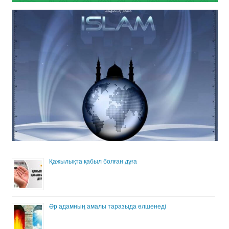
Қажылықта қабыл болған дұға
Әр адамның амалы таразыда өлшенеді