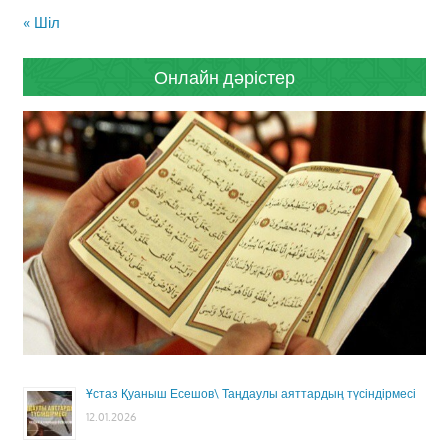
« Шіл
Онлайн дәрістер
Ұстаз Қуаныш Есешов\ Таңдаулы аяттардың түсіндірмесі
12.01.2026