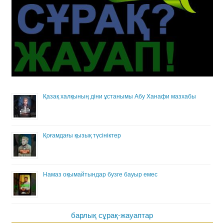
Қазақ халқының діни ұстанымы Абу Ханафи мазхабы
Қоғамдағы қызық түсініктер
Намаз оқымайтындар бузге бауыр емес
барлық сұрақ-жауаптар