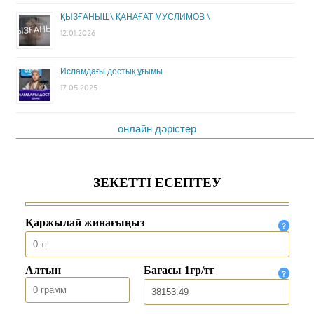
ҚЫЗҒАНЫШ\ ҚАНАҒАТ МУСЛИМОВ \
12.01.2026
Исламдағы достық ұғымы
17.05.2025
онлайн дәрістер