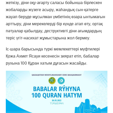
жеткізу, діни оқу-ағарту саласы бойынша бірлескен
жобаларды жүзеге асыру, жаһандық сын-қатерге
жауап беруде мұсылман үмбетінің өзара ынтымағын
арттыру, діни мерекелерді бір күнде атап өту, ортақ
пәтуалар қабылдау, деструктивті діни ағымдардың
теріс үгіт-насихат жұмыстарына жол бермеу.
Іс-шара барысында түркі мемлекеттері мүфтилері
Қожа Ахмет Ясауи кесенесін зиярат етіп, бабалар
рухына 100 Құран хатым дұғасын жасайды.