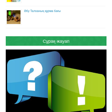
Әбу Талханың құрма бағы
Сұрақ-жауап