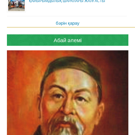
ҚАЙЫРЫМДЫЛЫҚ ШАРАЛАРЫ ЖАЛҒАСТЫ
бәрін қарау
Абай әлемі