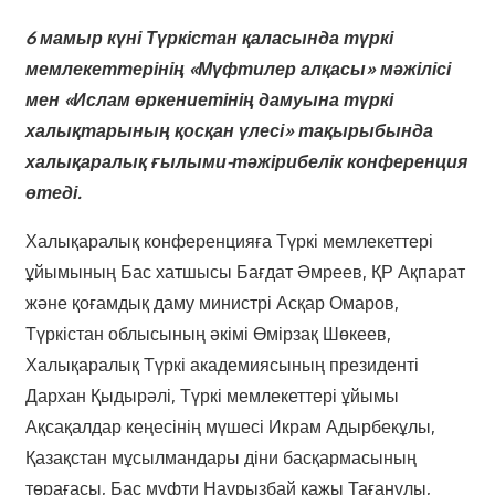
6 мамыр күні Түркістан қаласында түркі
мемлекеттерінің «Мүфтилер алқасы» мәжілісі
мен «Ислам өркениетінің дамуына түркі
халықтарының қосқан үлесі» тақырыбында
халықаралық ғылыми-тәжірибелік конференция
өтеді.
Халықаралық конференцияға Түркі мемлекеттері
ұйымының Бас хатшысы Бағдат Әмреев, ҚР Ақпарат
және қоғамдық даму министрі Асқар Омаров,
Түркістан облысының әкімі Өмірзақ Шөкеев,
Халықаралық Түркі академиясының президенті
Дархан Қыдырәлі, Түркі мемлекеттері ұйымы
Ақсақалдар кеңесінің мүшесі Икрам Адырбекұлы,
Қазақстан мұсылмандары діни басқармасының
төрағасы, Бас мүфти Наурызбай қажы Тағанұлы,