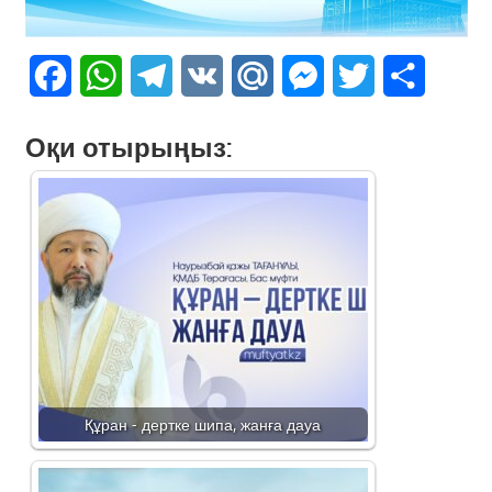
Facebook
WhatsApp
Telegram
VK
Mail.Ru
Messenger
Twitter
Share
Оқи отырыңыз:
Құран - дертке шипа, жанға дауа