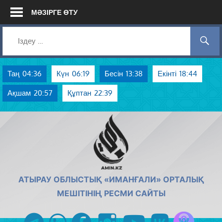
Skip
МӘЗІРГЕ ӨТУ
to
content
Таң
04:36
Күн
06:19
Бесін
13:38
Екінті
18:44
Ақшам
20:57
Құптан
22:39
AMIN.KZ
АТЫРАУ ОБЛЫСТЫҚ «ИМАНҒАЛИ» ОРТАЛЫҚ
МЕШІТІНІҢ РЕСМИ САЙТЫ
Azan радиос
telegram
whatsapp
facebook
instagram
youtube
vk