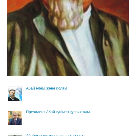
Абай әлемі және ислам
Президент Абай күнімен құттықтады
Абайдың жиырмасыншы қара сөзі