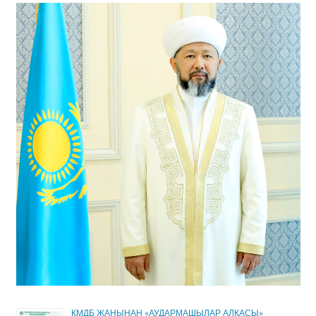
ҚМДБ ЖАНЫНАН «АУДАРМАШЫЛАР АЛҚАСЫ»