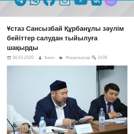
Ұстаз Сансызбай Құрбанұлы зәулім
бейіттер салудан тыйылуға
шақырды
06.03.2020
Баян
Жаңалықтар
2638