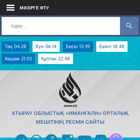
Skip
МӘЗІРГЕ ӨТУ
to
content
Таң
04:28
Күн
06:14
Бесін
13:39
Екінті
18:48
Ақшам
21:03
Құптан
22:48
AMIN.KZ
АТЫРАУ ОБЛЫСТЫҚ «ИМАНҒАЛИ» ОРТАЛЫҚ
МЕШІТІНІҢ РЕСМИ САЙТЫ
Azan радиос
telegram
whatsapp
facebook
instagram
youtube
vk