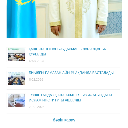
ҚМДБ ЖАНЫНАН «АУДАРМАШЫЛАР АЛҚАСЫ»
ҚҰРЫЛДЫ
19.05.2026
БИЫЛҒЫ РАМАЗАН АЙЫ 19 АҚПАНДА БАСТАЛАДЫ
11.02.2026
ТҮРКІСТАНДА «ҚОЖА АХМЕТ ЯСАУИ» АТЫНДАҒЫ
ИСЛАМ ИНСТИТУТЫ АШЫЛДЫ
20.01.2026
бәрін қарау