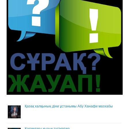
Қазақ халқының діни ұстанымы Абу Ханафи мазхабы
Қоғамдағы қызық түсініктер