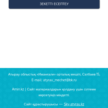
Атырау облыстық «Иманғали» орталық мешіті, Сатбаев 15,
E-mail: atyrau_mechet@bk.ru
Amin.kz | Сайт материалдарын қолдану үшін сілтеме
көрсетуіңіз міндетті.
Сайт құрастырушысы —
Sky-atyrau.kz