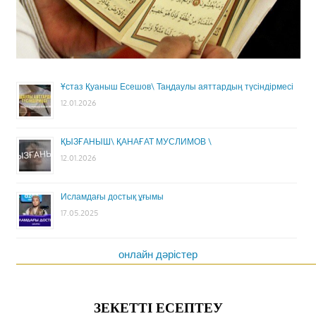
Ұстаз Қуаныш Есешов\ Таңдаулы аяттардың түсіндірмесі
12.01.2026
ҚЫЗҒАНЫШ\ ҚАНАҒАТ МУСЛИМОВ \
12.01.2026
Исламдағы достық ұғымы
17.05.2025
онлайн дәрістер