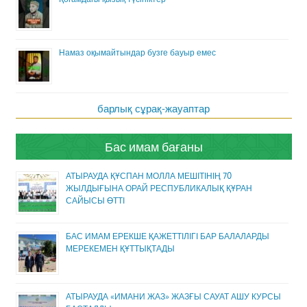
Намаз оқымайтындар бузге бауыр емес
барлық сұрақ-жауаптар
Бас имам бағаны
АТЫРАУДА ҚҰСПАН МОЛЛА МЕШІТІНІҢ 70
ЖЫЛДЫҒЫНА ОРАЙ РЕСПУБЛИКАЛЫҚ ҚҰРАН
САЙЫСЫ ӨТТІ
БАС ИМАМ ЕРЕКШЕ ҚАЖЕТТІЛІГІ БАР БАЛАЛАРДЫ
МЕРЕКЕМЕН ҚҰТТЫҚТАДЫ
АТЫРАУДА «ИМАНИ ЖАЗ» ЖАЗҒЫ САУАТ АШУ КУРСЫ