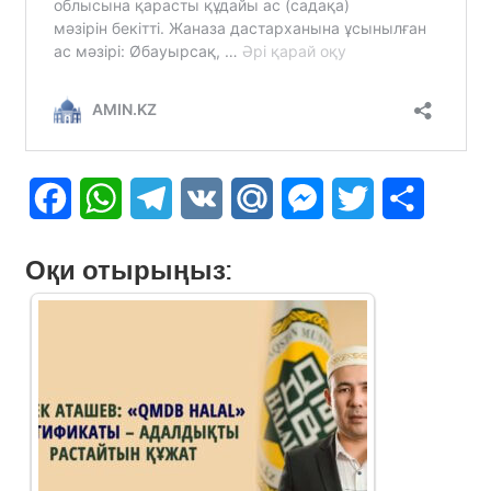
Facebook
WhatsApp
Telegram
VK
Mail.Ru
Messenger
Twitter
Share
Оқи отырыңыз: