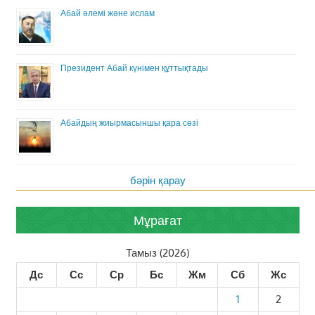
Абай әлемі және ислам
Президент Абай күнімен құттықтады
Абайдың жиырмасыншы қара сөзі
бәрін қарау
Мұрағат
Тамыз (2026)
Дс
Сс
Ср
Бс
Жм
Сб
Жс
1
2