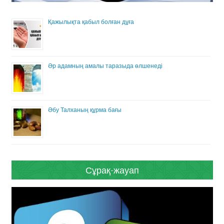
Қажылықта қабыл болған дұға
Әр адамның амалы таразыда өлшенеді
Әбу Талханың құрма бағы
Сұрақ-жауап