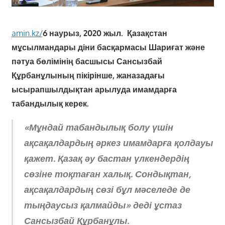
amin.kz/
6 наурыз, 2020 жыл.
Қазақстан
мұсылмандары діни басқармасы Шариғат және
пәтуа бөлімінің басшысы Сансызбай
Құрбанұлының пікірінше, жаназадағы
ысырапшылдықтан арылуда имамдарға
табандылық керек.
«Мұндай табандылық болу үшін
ақсақалдардың әркез имамдарға қолдауы
қажет. Қазақ әу бастан үлкендердің
сөзіне тоқтаған халық. Сондықтан,
ақсақалдардың сөзі бұл мәселеде де
тыңдаусыз қалмайды» деді ұстаз
Сансызбай Құрбанұлы.