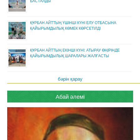
БАСТАЛДЫ
ҚҰРБАН АЙТТЫҢ ҮШІНШІ КҮНІ ЕЛУ ОТБАСЫНА
ҚАЙЫРЫМДЫЛЫҚ КӨМЕК КӨРСЕТІЛДІ
ҚҰРБАН АЙТТЫҢ ЕКІНШІ КҮНІ: АТЫРАУ ӨҢІРІНДЕ
ҚАЙЫРЫМДЫЛЫҚ ШАРАЛАРЫ ЖАЛҒАСТЫ
бәрін қарау
Абай әлемі