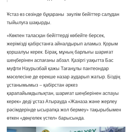
Ұстаз өз сөзінде бұқараны зәулім бейіттер салудан
тыйылуға шақырды.
«Көкпен таласқан бейіттерді көбейте берсек,
жерімізді қабірстанға айналдырып аламыз. Қорым
қоршалуы керек. Бірақ, мұның барлығы шариғат
шеңберінен аспағаны абзал. Қазіргі уақытта Бас
мүфти Наурызбай қажы Тағанұлы пантеондар
мәселесіне де ерекше назар аударып жатыр. Біздің
ұстанымымыз – қабірстан әркез
қарапайымдылықтан, шариғат шеңберінен аспауы
керек» деді ұстаз Атырауда «Жаназа және жерлеу
рәсімдерінде ысырапқа жол бермеу» тақырыбымен
өткен «дөңгелек үстел» барысында.