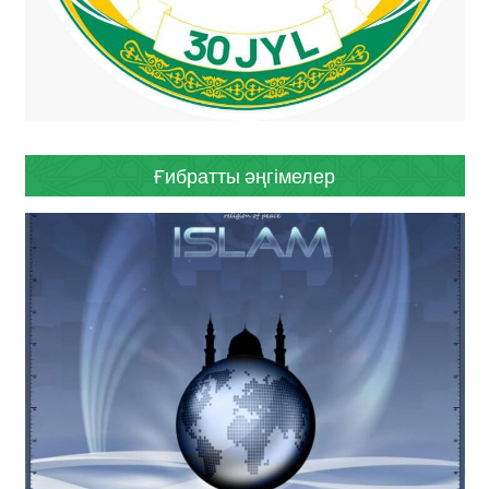
Ғибратты әңгімелер