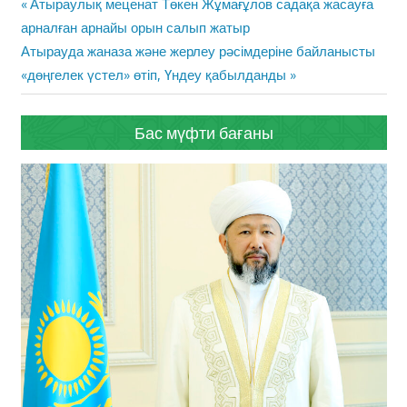
Жазба
Previous
Атыраулық меценат Төкен Жұмағұлов садақа жасауға
навигациясы
Post:
арналған арнайы орын салып жатыр
Next
Атырауда жаназа және жерлеу рәсімдеріне байланысты
Post:
«дөңгелек үстел» өтіп, Үндеу қабылданды
Бас мүфти бағаны