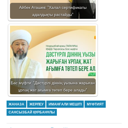
Айбек Аташев: "Халал сертификаты
адалдықты растайды"
Бас мүфти: "Дәстүрлі діннің уызына жарыған
ұрпақ жат ағымға төтеп бере алады"
ЖАНАЗА
ЖЕРЛЕУ
ИМАНҒАЛИ МЕШІТІ
МҮФТИЯТ
САНСЫЗБАЙ ҚҰРБАНҰЛЫ