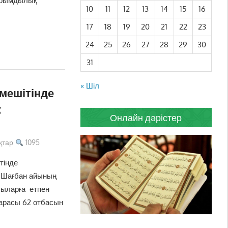
ырымдылық
10
11
12
13
14
15
16
17
18
19
20
21
22
23
24
25
26
27
28
29
30
31
« Шіл
мешітінде
к
Онлайн дәрістер
қтар
1095
тінде
 Шағбан айының
сыларға етпен
арасы 62 отбасын