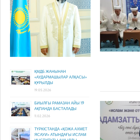
ҚМДБ ЖАНЫНАН
«АУДАРМАШЫЛАР АЛҚАСЫ»
ҚҰРЫЛДЫ
19.05.2026
БИЫЛҒЫ РАМАЗАН АЙЫ 19
АҚПАНДА БАСТАЛАДЫ
11.02.2026
ТҮРКІСТАНДА «ҚОЖА АХМЕТ
ЯСАУИ» АТЫНДАҒЫ ИСЛАМ