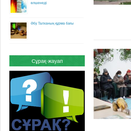
өлшенеді
Әбу Талханың құрма бағы
Сұрақ-жауап