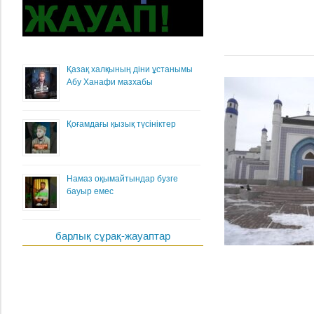
Қазақ халқының діни ұстанымы
Абу Ханафи мазхабы
Қоғамдағы қызық түсініктер
Намаз оқымайтындар бузге
бауыр емес
барлық сұрақ-жауаптар