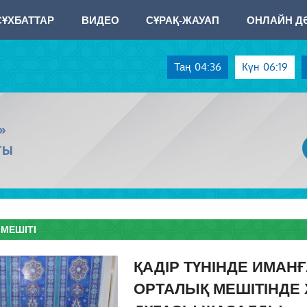
СҰХБАТТАР
ВИДЕО
СҰРАҚ-ЖАУАП
ОНЛАЙН ДӘ
Таң
04:36
Күн
06:19
»
ТЫ
МЕШІТІ
ҚАДІР ТҮНІНДЕ ИМАН
ОРТАЛЫҚ МЕШІТІНДЕ