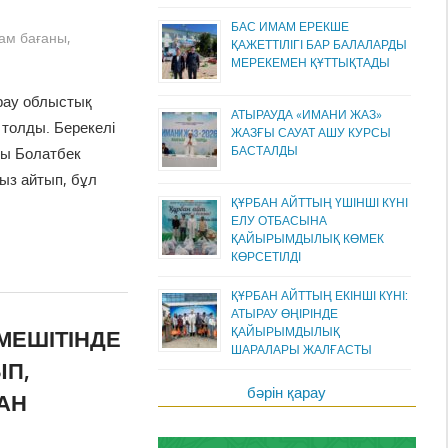
БАС ИМАМ ЕРЕКШЕ
ам бағаны
,
ҚАЖЕТТІЛІГІ БАР БАЛАЛАРДЫ
МЕРЕКЕМЕН ҚҰТТЫҚТАДЫ
ырау облыстық
АТЫРАУДА «ИМАНИ ЖАЗ»
 толды. Берекелі
ЖАЗҒЫ САУАТ АШУ КУРСЫ
БАСТАЛДЫ
ы Болатбек
ыз айтып, бұл
ҚҰРБАН АЙТТЫҢ ҮШІНШІ КҮНІ
ЕЛУ ОТБАСЫНА
ҚАЙЫРЫМДЫЛЫҚ КӨМЕК
КӨРСЕТІЛДІ
ҚҰРБАН АЙТТЫҢ ЕКІНШІ КҮНІ:
АТЫРАУ ӨҢІРІНДЕ
МЕШІТІНДЕ
ҚАЙЫРЫМДЫЛЫҚ
ШАРАЛАРЫ ЖАЛҒАСТЫ
П,
бәрін қарау
АН