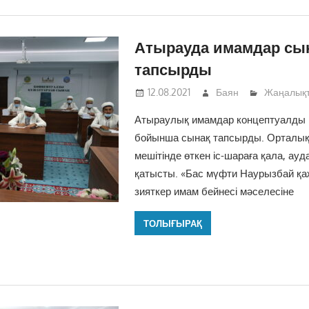
Атырауда имамдар сы
тапсырды
12.08.2021
Баян
Жаңалық
Атыраулық имамдар концептуалды 
бойынша сынақ тапсырды. Орталық
мешітінде өткен іс-шараға қала, ау
қатысты. «Бас мүфти Наурызбай қ
зияткер имам бейнесі мәселесіне
ТОЛЫҒЫРАҚ