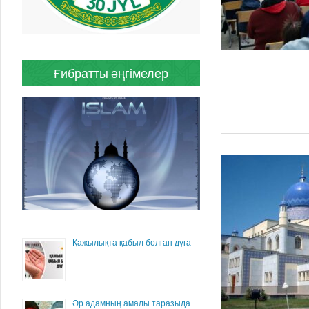
Ғибратты әңгімелер
Қажылықта қабыл болған дұға
Әр адамның амалы таразыда