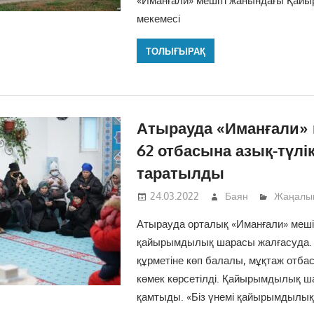
«Иманғали» мешіті жанындағы Қай
мекемесі
ТОЛЫҒЫРАҚ
Атырауда «Иманғали» 
62 отбасына азық-түлі
таратылды
24.03.2022
Баян
Жаңалы
Атырауда орталық «Иманғали» меші
қайырымдылық шарасы жалғасуда.
құрметіне көп балалы, мұқтаж отба
көмек көрсетілді. Қайырымдылық ш
қамтыды. «Біз үнемі қайырымдылық