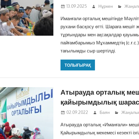
13.09.2025
Нұркен
Жаңал
Иманғали орталық мешітінде Мәуліт
рухани басқосу өтті. Шараға мешіт 
тұрғындары мен ақсақалдар қауымы
пайғамбарымыз Мұхаммедтің (с.ғ.с.)
тағылымды сыр шертілді.
ТОЛЫҒЫРАҚ
Атырауда орталық меш
қайырымдылық шарас
02.09.2022
Баян
Жаңалы
Атырауда орталық «Иманғали» меші
Қайырымдылық мекемесі кезекті ізг