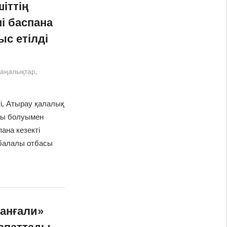
іттің
і баспана
с етілді
аңалықтар
,
і, Атырау қалалық
тқы болуымен
ана кезекті
 балалы отбасы
анғали»
апаттады