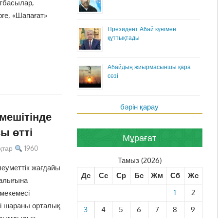
отбасылар,
рге, «Шапағат»
Президент Абай күнімен
құттықтады
Абайдың жиырмасыншы қара
сөзі
бәрін қарау
мешітінде
ы өтті
Мұрағат
қтар
1960
Тамыз (2026)
еуметтік жағдайы
Дс
Сс
Ср
Бс
Жм
Сб
Жс
залығына
1
2
мекемесі
гі шараны орталық
3
4
5
6
7
8
9