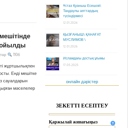
Ұстаз Қуаныш Есешов\
Таңдаулы аяттардың
түсіндірмесі
12.01.2026
мешітінде
ҚЫЗҒАНЫШ\ ҚАНАҒАТ
МУСЛИМОВ \
қойылды
12.01.2026
тар
1106
Исламдағы достық ұғымы
17.05.2025
іті жұртшылықпен
сты. Енді мешітке
өз сауалдарын
онлайн дәрістер
дырған мәселелер