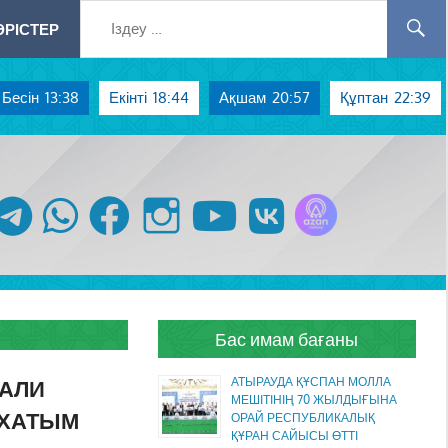
РІСТЕР
Бесін
13:38
Екінті
18:44
Ақшам
20:57
Құптан
22:39
Azan радиосы
telegram
whatsapp
facebook
instagram
youtube
vk
Бас имам бағаны
ҒАЛИ
АТЫРАУДА ҚҰСПАН МОЛЛА
МЕШІТІНІҢ 70 ЖЫЛДЫҒЫНА
 ХАТЫМ
ОРАЙ РЕСПУБЛИКАЛЫҚ
ҚҰРАН САЙЫСЫ ӨТТІ