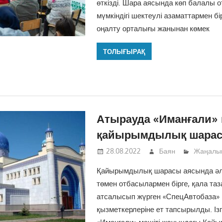
өткізді. Шара аясында көп балалы 
мүмкіндігі шектеулі азаматтармен бі
оңалту орталығы жанынан көмек
ТОЛЫҒЫРАҚ
Атырауда «Иманғали» 
қайырымдылық шарас
28.08.2022
Баян
Жаңалы
Қайырымдылық шарасы аясында әл
төмен отбасылармен бірге, қала та
атсалысып жүрген «СпецАвтобаза» 
қызметкерлеріне ет тапсырылды. Із