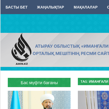
Skip
БАСТЫ БЕТ
ЖАҢАЛЫҚТАР
МАҚАЛАЛАР
to
content
AMIN.KZ
АТЫРАУ ОБЛЫСТЫҚ «ИМАНҒАЛИ
ОРТАЛЫҚ МЕШІТІНІҢ РЕСМИ САЙ
TAG:
ИМАНҒАЛИ 
Бас мүфти бағаны