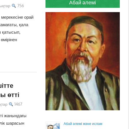
Абай әлемі
ықтар
756
 мерекесіне орай
жамағаты, қала
 қатысып,
 өмірінен
ітте
ы өтті
қтар
1467
ті жанындағы
ілік шарасын
Абай әлемі және ислам