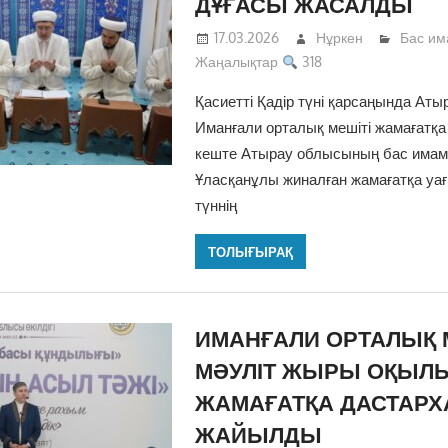
ДҰҒАСЫ ЖАСАЛДЫ
17.03.2026
Нұркен
Бас им
Жаңалықтар
318
Қасиетті Қадір түні қарсаңында Ат
Иманғали орталық мешіті жамағатқа
кеште Атырау облысының бас имам
Ұласқанұлы жиналған жамағатқа уағ
түннің
ТОЛЫҒЫРАҚ
ИМАНҒАЛИ ОРТАЛЫҚ 
МӘУЛІТ ЖЫРЫ ОҚЫЛЫ
ЖАМАҒАТҚА ДАСТАРХ
ЖАЙЫЛДЫ