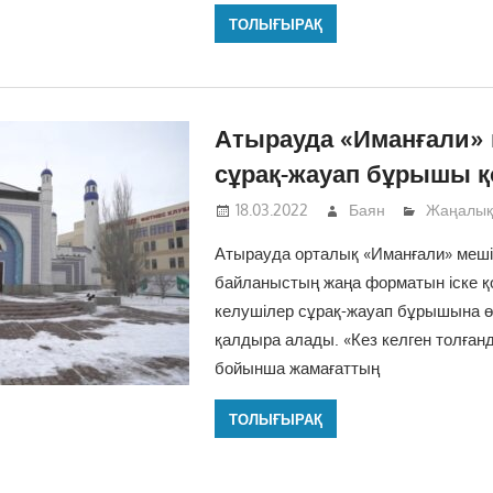
ТОЛЫҒЫРАҚ
Атырауда «Иманғали» 
сұрақ-жауап бұрышы 
18.03.2022
Баян
Жаңалық
Атырауда орталық «Иманғали» меш
байланыстың жаңа форматын іске қо
келушілер сұрақ-жауап бұрышына 
қалдыра алады. «Кез келген толған
бойынша жамағаттың
ТОЛЫҒЫРАҚ