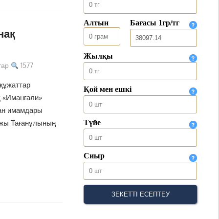
нақ
тар
1577
құжаттар
 «Иманғали»
дан имамдары
ажы Тағанұлының