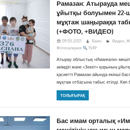
Рамазан: Атырауда меш
ұйытқы болуымен 22-ш
мұқтаж шаңыраққа табы
(+ФОТО, +ВИДЕО)
09.05.2021
Баян
Видео
,
Ж
Фотогалерея
1549
Атырау облыстық «Иманғали» мешіт
әкімдігі және «Зекет» қорының ұйы
қасиетті Рамазан айында екінші басп
мұқтаж отбасына табыс етілді. Көп
ТОЛЫҒЫРАҚ
Бас имам орталық «Им
мешітінің ұжымын мар