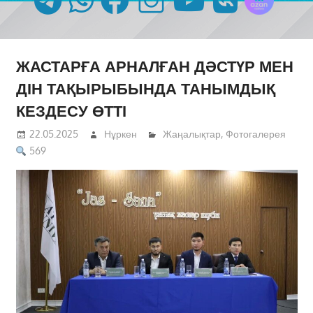
ЖАСТАРҒА АРНАЛҒАН ДӘСТҮР МЕН
ДІН ТАҚЫРЫБЫНДА ТАНЫМДЫҚ
КЕЗДЕСУ ӨТТІ
22.05.2025
Нұркен
Жаңалықтар
,
Фотогалерея
569