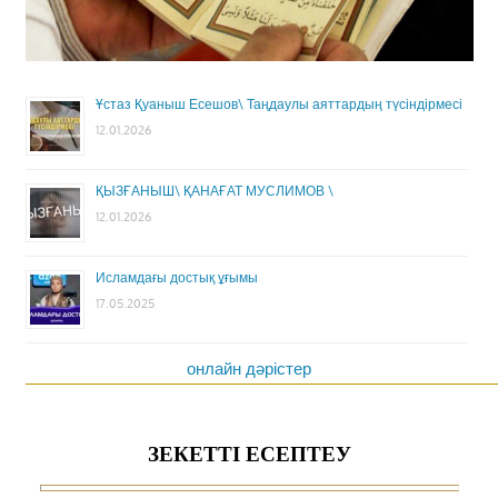
Ұстаз Қуаныш Есешов\ Таңдаулы аяттардың түсіндірмесі
12.01.2026
ҚЫЗҒАНЫШ\ ҚАНАҒАТ МУСЛИМОВ \
12.01.2026
Исламдағы достық ұғымы
17.05.2025
онлайн дәрістер