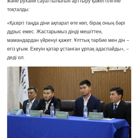
және рухани сауаттылығын арттыру қажеттілігіне
тоқталды:
«Қазіргі таңда діни ақпарат өте көп, бірақ оның бәрі
дұрыс емес. Жастарымыз дінді мешіттен,
мамандардан үйренуі қажет. Ұлттық тәрбие мен дін –
егіз ұғым. Екеуін қатар ұстанған ұрпақ адаспайды», –
деді ол.