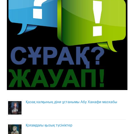
Қазақ халқының діни ұстанымы Абу Ханафи мазхабы
Қоғамдағы қызық түсініктер