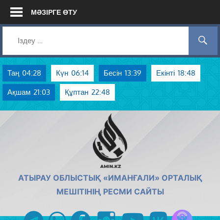
Skip
МӘЗІРГЕ ӨТУ
to
content
Таң
04:28
Күн
06:14
Бесін
13:39
Екінті
18:48
Ақшам
21:03
Құптан
22:48
AMIN.KZ
АТЫРАУ ОБЛЫСТЫҚ «ИМАНҒАЛИ» ОРТАЛЫҚ
МЕШІТІНІҢ РЕСМИ САЙТЫ
Azan радиос
telegram
whatsapp
facebook
instagram
youtube
vk