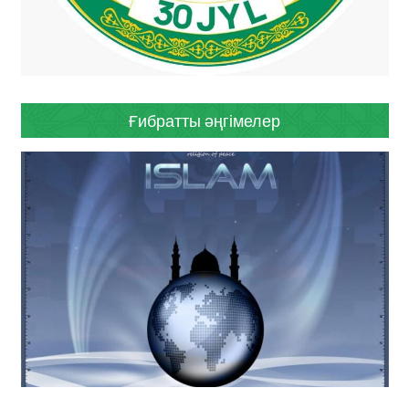
Ғибратты әңгімелер