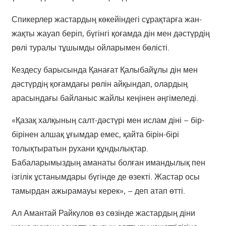
Спикерлер жастардың көкейіндегі сұрақтарға жан-
жақты жауап беріп, бүгінгі қоғамда дін мен дәстүрдің
рөлі туралы тұшымды ойларымен бөлісті.
Кездесу барысында Қанағат Қалыбайұлы дін мен
дәстүрдің қоғамдағы рөлін айқындап, олардың
арасындағы байланыс жайлы кеңінен әңгімеледі.
«Қазақ халқының салт-дәстүрі мен ислам діні – бір-
бірінен алшақ ұғымдар емес, қайта бірін-бірі
толықтыратын рухани құндылықтар.
Бабаларымыздың аманаты болған имандылық пен
ізгілік ұстанымдары бүгінде де өзекті. Жастар осы
тамырдан ажырамауы керек», – деп атап өтті.
Ал Амантай Райкулов өз сөзінде жастардың діни