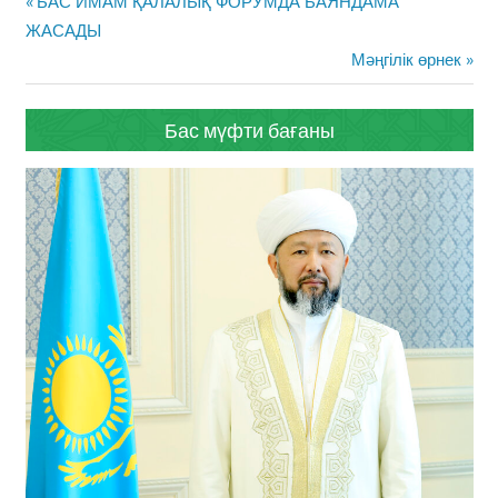
Previous
БАС ИМАМ ҚАЛАЛЫҚ ФОРУМДА БАЯНДАМА
навигациясы
Post:
ЖАСАДЫ
Next
Мәңгілік өрнек
Post:
Бас мүфти бағаны