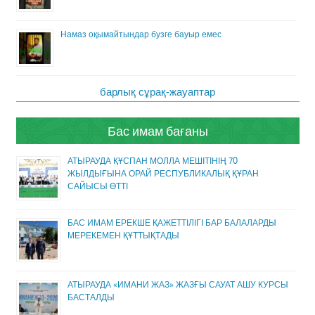
Намаз оқымайтындар бузге бауыр емес
барлық сұрақ-жауаптар
Бас имам бағаны
АТЫРАУДА ҚҰСПАН МОЛЛА МЕШІТІНІҢ 70
ЖЫЛДЫҒЫНА ОРАЙ РЕСПУБЛИКАЛЫҚ ҚҰРАН
САЙЫСЫ ӨТТІ
БАС ИМАМ ЕРЕКШЕ ҚАЖЕТТІЛІГІ БАР БАЛАЛАРДЫ
МЕРЕКЕМЕН ҚҰТТЫҚТАДЫ
АТЫРАУДА «ИМАНИ ЖАЗ» ЖАЗҒЫ САУАТ АШУ КУРСЫ
БАСТАЛДЫ