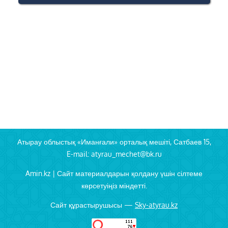
Атырау облыстық «Иманғали» орталық мешіті, Сатбаев 15,
E-mail: atyrau_mechet@bk.ru
Amin.kz | Сайт материалдарын қолдану үшін сілтеме
көрсетуіңіз міндетті.
Сайт құрастырушысы —
Sky-atyrau.kz