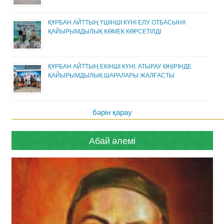
ҚҰРБАН АЙТТЫҢ ҮШІНШІ КҮНІ ЕЛУ ОТБАСЫНА
ҚАЙЫРЫМДЫЛЫҚ КӨМЕК КӨРСЕТІЛДІ
ҚҰРБАН АЙТТЫҢ ЕКІНШІ КҮНІ: АТЫРАУ ӨҢІРІНДЕ
ҚАЙЫРЫМДЫЛЫҚ ШАРАЛАРЫ ЖАЛҒАСТЫ
бәрін қарау
Абай әлемі