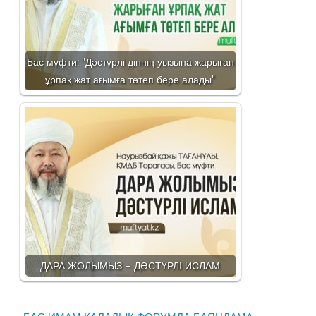
Бас мүфти: "Дәстүрлі діннің уызына жарыған
ұрпақ жат ағымға төтеп бере алады"
ДАРА ЖОЛЫМЫЗ – ДӘСТҮРЛІ ИСЛАМ
Жазба