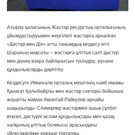
Атырау қаласының Жастар ресурстық орталығының
ұйымдастыруымен жергілікті жастарға арналған
«Дәстүр мен Дін» атты танымдық кездесу өтті.
Шараның мақсаты – жастарға ұлттық салт-дәстүр
мен діннің өзара байланысын түсіндіру, рухани
құндылықтарды дәріптеу.
Кездесуге Иманғали орталық мешітінің наиб имамы
Қанағат Қалыбайұлы мен жастар секторы бойынша
жауапты маман Амантай Райкулов арнайы
шақырылды. Спикерлер жастармен
ашық сұхбат
өткізіп, дәстүрлі ислам құндылықтары мен қазақ
халқының ұлттық болмысы арасындағы
үйлесімділікке ерекше тоқталды.