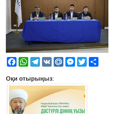
Facebook
WhatsApp
Telegram
VK
Mail.Ru
Messenger
Twitter
Share
Оқи отырыңыз: