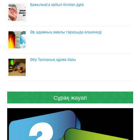
Қажылықта қабыл болған дұға
Әр адамның амалы таразыда өлшенеді
Әбу Талханың құрма бағы
Сұрақ-жауап