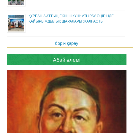
ҚҰРБАН АЙТТЫҢ ЕКІНШІ КҮНІ: АТЫРАУ ӨҢІРІНДЕ
ҚАЙЫРЫМДЫЛЫҚ ШАРАЛАРЫ ЖАЛҒАСТЫ
бәрін қарау
Абай әлемі