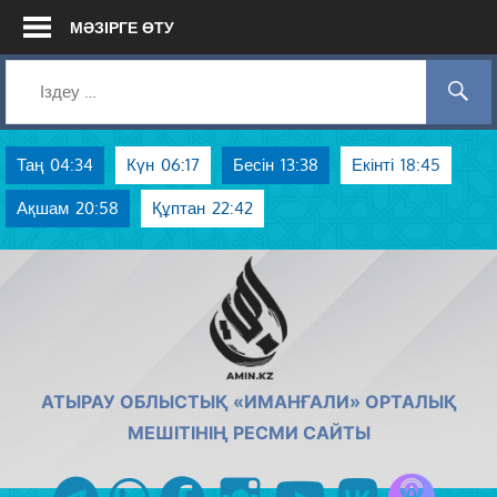
Skip
МӘЗІРГЕ ӨТУ
to
content
Таң
04:34
Күн
06:17
Бесін
13:38
Екінті
18:45
Ақшам
20:58
Құптан
22:42
AMIN.KZ
АТЫРАУ ОБЛЫСТЫҚ «ИМАНҒАЛИ» ОРТАЛЫҚ
МЕШІТІНІҢ РЕСМИ САЙТЫ
Azan радиос
telegram
whatsapp
facebook
instagram
youtube
vk