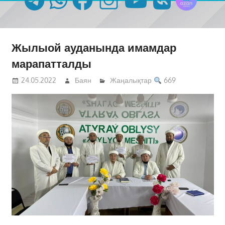
Жылыой ауданында имамдар
марапатталды
24.05.2022
Баян
Жаңалықтар
669