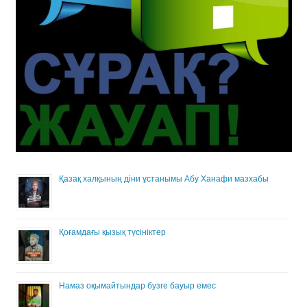
Қазақ халқының діни ұстанымы Абу Ханафи мазхабы
Қоғамдағы қызық түсініктер
Намаз оқымайтындар бузге бауыр емес