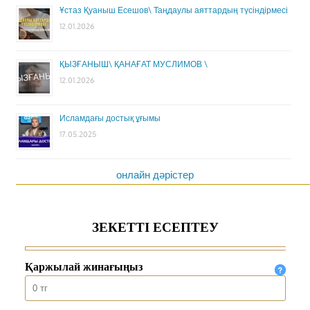
Ұстаз Қуаныш Есешов\ Таңдаулы аяттардың түсіндірмесі
12.01.2026
ҚЫЗҒАНЫШ\ ҚАНАҒАТ МУСЛИМОВ \
12.01.2026
Исламдағы достық ұғымы
17.05.2025
онлайн дәрістер