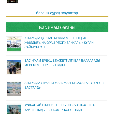
барлық сұрақ-жауаптар
Бас имам бағаны
АТЫРАУДА ҚҰСПАН МОЛЛА МЕШІТІНІҢ 70
ЖЫЛДЫҒЫНА ОРАЙ РЕСПУБЛИКАЛЫҚ ҚҰРАН
САЙЫСЫ ӨТТІ
БАС ИМАМ ЕРЕКШЕ ҚАЖЕТТІЛІГІ БАР БАЛАЛАРДЫ
МЕРЕКЕМЕН ҚҰТТЫҚТАДЫ
АТЫРАУДА «ИМАНИ ЖАЗ» ЖАЗҒЫ САУАТ АШУ КУРСЫ
БАСТАЛДЫ
ҚҰРБАН АЙТТЫҢ ҮШІНШІ КҮНІ ЕЛУ ОТБАСЫНА
ҚАЙЫРЫМДЫЛЫҚ КӨМЕК КӨРСЕТІЛДІ