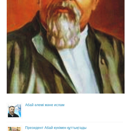
Абай әлемі және ислам
Президент Абай күнімен құттықтады