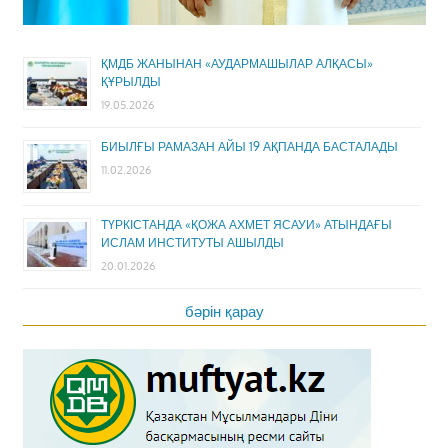
ҚМДБ ЖАНЫНАН «АУДАРМАШЫЛАР АЛҚАСЫ»
ҚҰРЫЛДЫ
19.05.2026
БИЫЛҒЫ РАМАЗАН АЙЫ 19 АҚПАНДА БАСТАЛАДЫ
11.02.2026
ТҮРКІСТАНДА «ҚОЖА АХМЕТ ЯСАУИ» АТЫНДАҒЫ
ИСЛАМ ИНСТИТУТЫ АШЫЛДЫ
20.01.2026
бәрін қарау