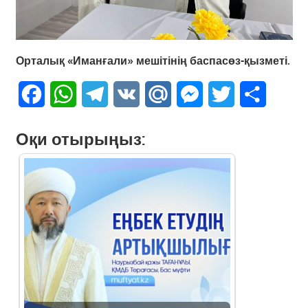
Орталық «Иманғали» мешітінің баспасөз-қызметі.
Facebook
WhatsApp
Telegram
VK
Mail.Ru
Messenger
Twitter
Share
Оқи отырыңыз: