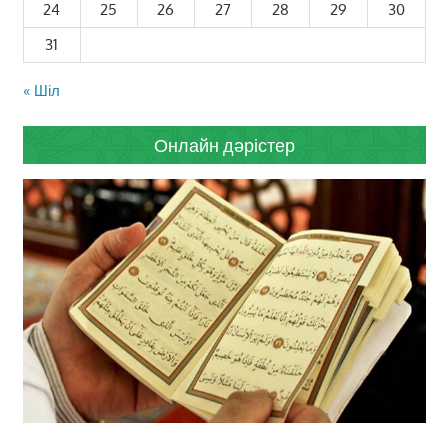
24
25
26
27
28
29
30
31
« Шіл
Онлайн дәрістер