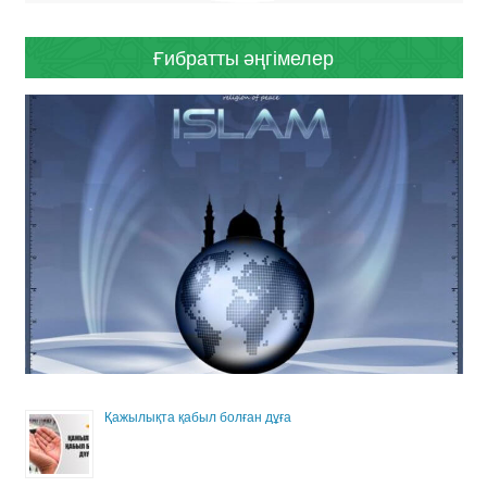
Ғибратты әңгімелер
Қажылықта қабыл болған дұға