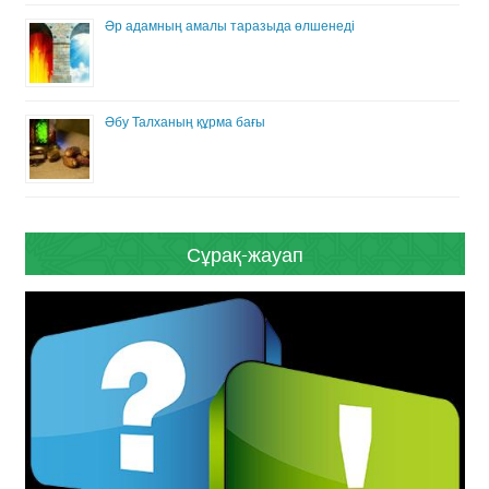
Әр адамның амалы таразыда өлшенеді
Әбу Талханың құрма бағы
Сұрақ-жауап