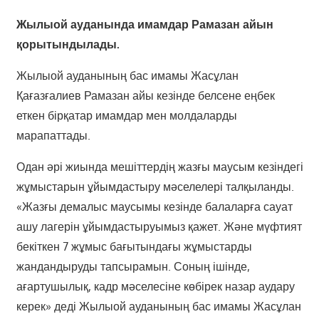
Жылыой ауданында имамдар Рамазан айын
қорытындылады.
Жылыой ауданының бас имамы Жасұлан
Қағазғалиев Рамазан айы кезінде белсене еңбек
еткен бірқатар имамдар мен молдаларды
марапаттады.
Одан әрі жиында мешіттердің жазғы маусым кезіндегі
жұмыстарын ұйымдастыру мәселелері талқыланды.
«Жазғы демалыс маусымы кезінде балаларға сауат
ашу лагерін ұйымдастыруымыз қажет. Және мүфтият
бекіткен 7 жұмыс бағытындағы жұмыстарды
жандандыруды тапсырамын. Соның ішінде,
ағартушылық, кадр мәселесіне көбірек назар аудару
керек» деді Жылыой ауданының бас имамы Жасұлан