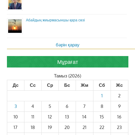
Абайдың жиырмасыншы қара сөзі
бәрін қарау
Мұрағат
Тамыз (2026)
Дс
Сс
Ср
Бс
Жм
Сб
Жс
1
2
3
4
5
6
7
8
9
10
11
12
13
14
15
16
17
18
19
20
21
22
23