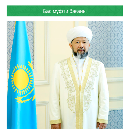
Бас мүфти бағаны