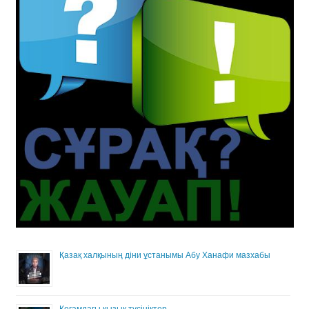
Қазақ халқының діни ұстанымы Абу Ханафи мазхабы
Қоғамдағы қызық түсініктер