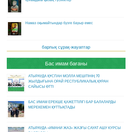
Намаз оқымайтындар бузге бауыр емес
барлық сұрақ-жауаптар
Бас имам бағаны
АТЫРАУДА ҚҰСПАН МОЛЛА МЕШІТІНІҢ 70
ЖЫЛДЫҒЫНА ОРАЙ РЕСПУБЛИКАЛЫҚ ҚҰРАН
САЙЫСЫ ӨТТІ
БАС ИМАМ ЕРЕКШЕ ҚАЖЕТТІЛІГІ БАР БАЛАЛАРДЫ
МЕРЕКЕМЕН ҚҰТТЫҚТАДЫ
АТЫРАУДА «ИМАНИ ЖАЗ» ЖАЗҒЫ САУАТ АШУ КУРСЫ