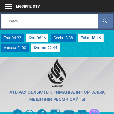
Skip
МӘЗІРГЕ ӨТУ
to
content
Таң
04:32
Күн
06:16
Бесін
13:38
Екінті
18:46
Ақшам
21:00
Құптан
22:44
AMIN.KZ
АТЫРАУ ОБЛЫСТЫҚ «ИМАНҒАЛИ» ОРТАЛЫҚ
МЕШІТІНІҢ РЕСМИ САЙТЫ
Azan радиос
telegram
whatsapp
facebook
instagram
youtube
vk