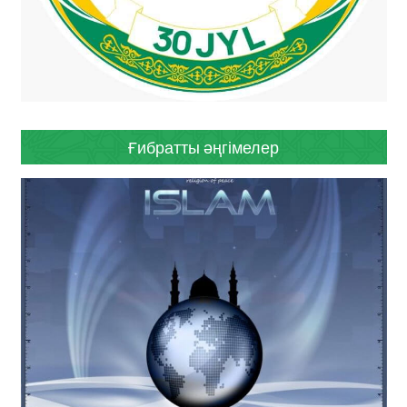
Ғибратты әңгімелер