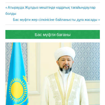
Жазба
Previous
Атырауда Жұлдыз мешітінде кадрлық тағайындаулар
навигациясы
Post:
болды
Next
Бас мүфти жер сілкінісіне байланысты дұға жасады
Post:
Бас мүфти бағаны