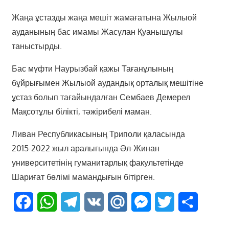
Жаңа ұстазды жаңа мешіт жамағатына Жылыой
ауданының бас имамы Жасұлан Қуанышұлы
таныстырды.
Бас мүфти Наурызбай қажы Тағанұлының
бұйрығымен Жылыой аудандық орталық мешітіне
ұстаз болып тағайындалған Сембаев Демерел
Мақсотұлы білікті, тәжірибелі маман.
Ливан Республикасының Триполи қаласында
2015-2022 жыл аралығында Әл-Жинан
университетінің гуманитарлық факультетінде
Шариғат бөлімі мамандығын бітірген.
Facebook
WhatsApp
Telegram
VK
Mail.Ru
Messenger
Twitter
Share