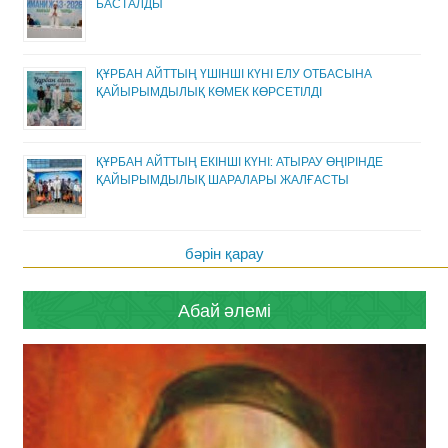
БАСТАЛДЫ
ҚҰРБАН АЙТТЫҢ ҮШІНШІ КҮНІ ЕЛУ ОТБАСЫНА
ҚАЙЫРЫМДЫЛЫҚ КӨМЕК КӨРСЕТІЛДІ
ҚҰРБАН АЙТТЫҢ ЕКІНШІ КҮНІ: АТЫРАУ ӨҢІРІНДЕ
ҚАЙЫРЫМДЫЛЫҚ ШАРАЛАРЫ ЖАЛҒАСТЫ
бәрін қарау
Абай әлемі