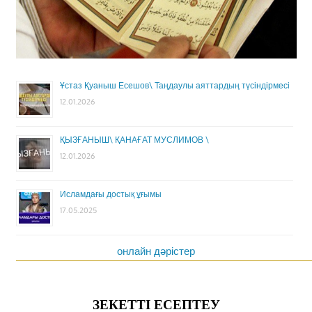
Ұстаз Қуаныш Есешов\ Таңдаулы аяттардың түсіндірмесі
12.01.2026
ҚЫЗҒАНЫШ\ ҚАНАҒАТ МУСЛИМОВ \
12.01.2026
Исламдағы достық ұғымы
17.05.2025
онлайн дәрістер