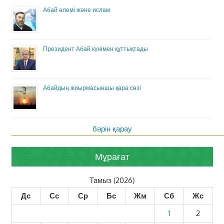
Абай әлемі және ислам
Президент Абай күнімен құттықтады
Абайдың жиырмасыншы қара сөзі
бәрін қарау
Мұрағат
Тамыз (2026)
Дс
Сс
Ср
Бс
Жм
Сб
Жс
1
2