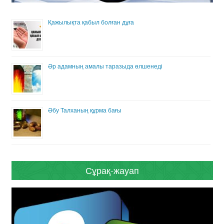
Қажылықта қабыл болған дұға
Әр адамның амалы таразыда өлшенеді
Әбу Талханың құрма бағы
Сұрақ-жауап