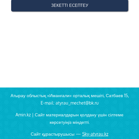
Атырау облыстық «Иманғали» орталық мешіті, Сатбаев 15,
E-mail: atyrau_mechet@bk.ru
Amin.kz | Сайт материалдарын қолдану үшін сілтеме
көрсетуіңіз міндетті.
Сайт құрастырушысы —
Sky-atyrau.kz