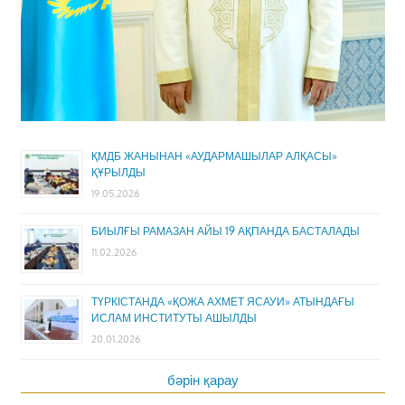
ҚМДБ ЖАНЫНАН «АУДАРМАШЫЛАР АЛҚАСЫ»
ҚҰРЫЛДЫ
19.05.2026
БИЫЛҒЫ РАМАЗАН АЙЫ 19 АҚПАНДА БАСТАЛАДЫ
11.02.2026
ТҮРКІСТАНДА «ҚОЖА АХМЕТ ЯСАУИ» АТЫНДАҒЫ
ИСЛАМ ИНСТИТУТЫ АШЫЛДЫ
20.01.2026
бәрін қарау