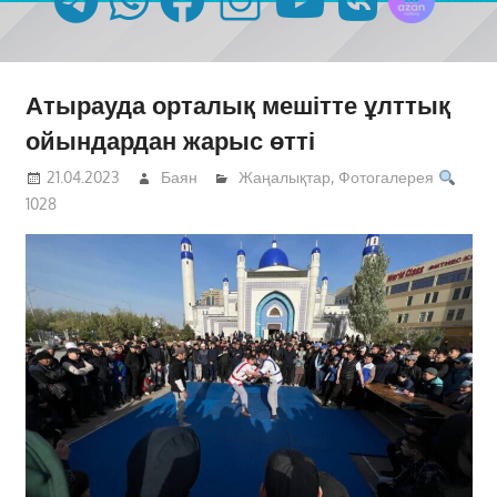
Атырауда орталық мешітте ұлттық
ойындардан жарыс өтті
21.04.2023
Баян
Жаңалықтар
,
Фотогалерея
1028