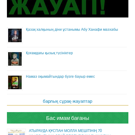
Қазақ халқының діни ұстанымы Абу Ханафи мазхабы
Қоғамдағы қызық түсініктер
Намаз оқымайтындар бузге бауыр емес
барлық сұрақ-жауаптар
Бас имам бағаны
АТЫРАУДА ҚҰСПАН МОЛЛА МЕШІТІНІҢ 70