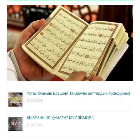
Ұстаз Қуаныш Есешов\ Таңдаулы аяттардың түсіндірмесі
12.01.2026
ҚЫЗҒАНЫШ\ ҚАНАҒАТ МУСЛИМОВ \
12.01.2026