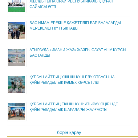
ЖЫЛДЫҒЫНА ОРАЙ РЕСПУБЛИКАЛЫҚ ҚҰРАН
САЙЫСЫ ӨТТІ
БАС ИМАМ ЕРЕКШЕ ҚАЖЕТТІЛІГІ БАР БАЛАЛАРДЫ
МЕРЕКЕМЕН ҚҰТТЫҚТАДЫ
АТЫРАУДА «ИМАНИ ЖАЗ» ЖАЗҒЫ САУАТ АШУ КУРСЫ
БАСТАЛДЫ
ҚҰРБАН АЙТТЫҢ ҮШІНШІ КҮНІ ЕЛУ ОТБАСЫНА
ҚАЙЫРЫМДЫЛЫҚ КӨМЕК КӨРСЕТІЛДІ
ҚҰРБАН АЙТТЫҢ ЕКІНШІ КҮНІ: АТЫРАУ ӨҢІРІНДЕ
ҚАЙЫРЫМДЫЛЫҚ ШАРАЛАРЫ ЖАЛҒАСТЫ
бәрін қарау