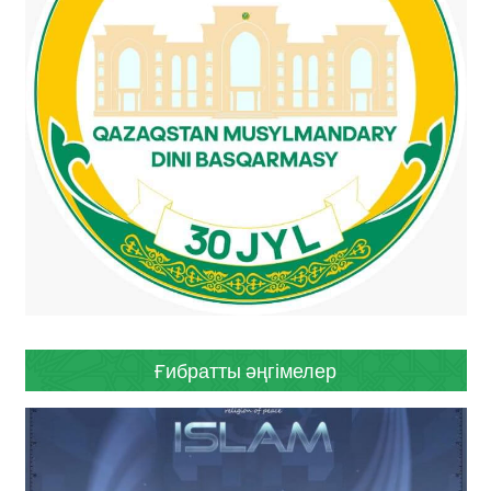
Ғибратты әңгімелер