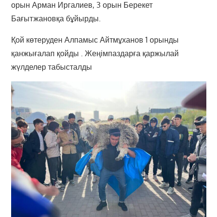
орын Арман Иргалиев, 3 орын Берекет
Бағытжановқа бұйырды.
Қой көтеруден Алпамыс Айтмұханов 1 орынды
қанжығалап қойды . Жеңімпаздарға қаржылай
жүлделер табысталды