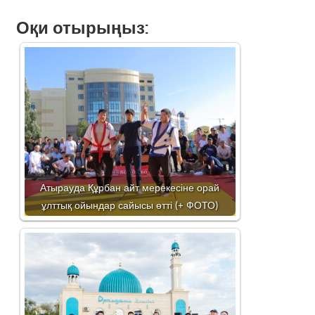
Оқи отырыңыз:
Атырауда Құрбан айт мерекесіне орай
ұлттық ойындар сайысы өтті (+ ФОТО)