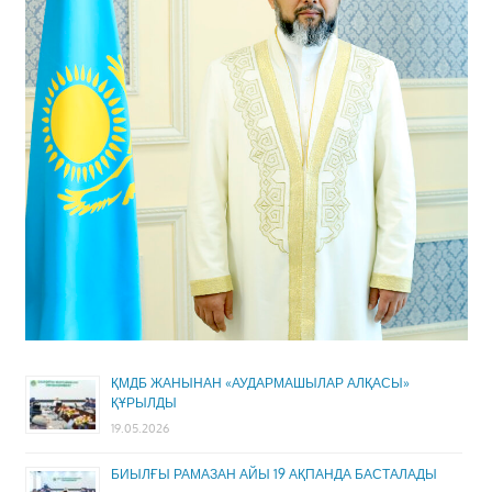
ҚМДБ ЖАНЫНАН «АУДАРМАШЫЛАР АЛҚАСЫ»
ҚҰРЫЛДЫ
19.05.2026
БИЫЛҒЫ РАМАЗАН АЙЫ 19 АҚПАНДА БАСТАЛАДЫ