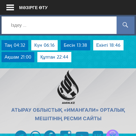
Skip
МӘЗІРГЕ ӨТУ
to
content
Таң
04:32
Күн
06:16
Бесін
13:38
Екінті
18:46
Ақшам
21:00
Құптан
22:44
AMIN.KZ
АТЫРАУ ОБЛЫСТЫҚ «ИМАНҒАЛИ» ОРТАЛЫҚ
МЕШІТІНІҢ РЕСМИ САЙТЫ
Azan радиос
telegram
whatsapp
facebook
instagram
youtube
vk