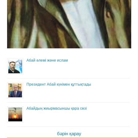
Абай әлемі және ислам
Президент Абай күнімен құттықтады
Абайдың жиырмасыншы қара сөзі
бәрін қарау