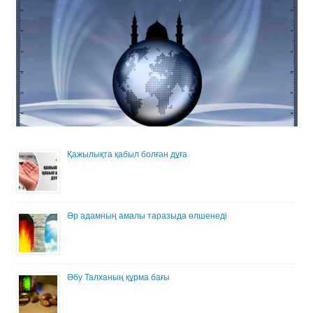
Қажылықта қабыл болған дұға
Әр адамның амалы таразыда өлшенеді
Әбу Талханың құрма бағы