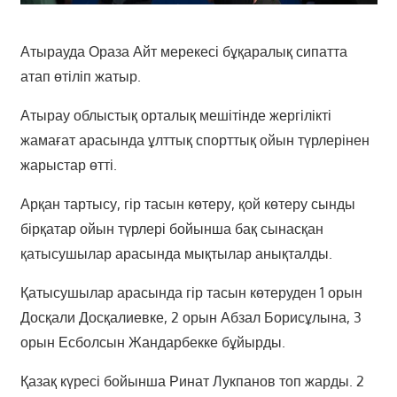
Атырауда Ораза Айт мерекесі бұқаралық сипатта
атап өтіліп жатыр.
Атырау облыстық орталық мешітінде жергілікті
жамағат арасында ұлттық спорттық ойын түрлерінен
жарыстар өтті.
Арқан тартысу, гір тасын көтеру, қой көтеру сынды
бірқатар ойын түрлері бойынша бақ сынасқан
қатысушылар арасында мықтылар анықталды.
Қатысушылар арасында гір тасын көтеруден 1 орын
Досқали Досқалиевке, 2 орын Абзал Борисұлына, 3
орын Есболсын Жандарбекке бұйырды.
Қазақ күресі бойынша Ринат Лукпанов топ жарды. 2