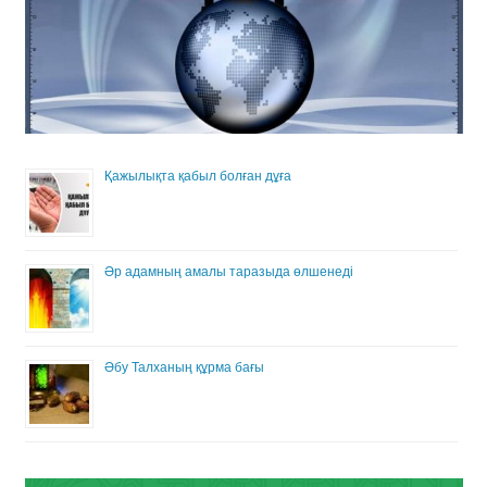
Қажылықта қабыл болған дұға
Әр адамның амалы таразыда өлшенеді
Әбу Талханың құрма бағы