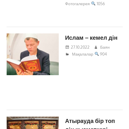
Фотогалерея
1056
Ислам – кемел дін
27.10.2022
Баян
Мақалалар
904
Атырауда бір топ