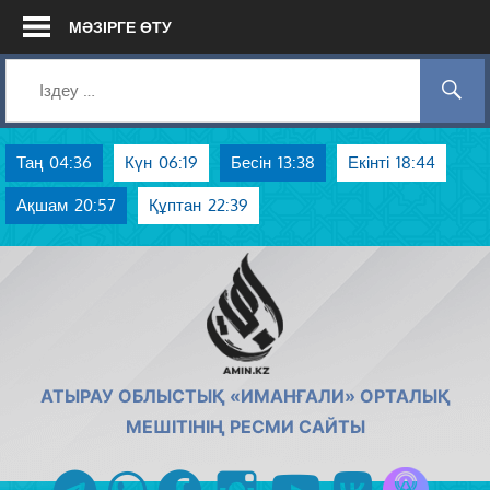
Skip
МӘЗІРГЕ ӨТУ
to
content
Таң
04:36
Күн
06:19
Бесін
13:38
Екінті
18:44
Ақшам
20:57
Құптан
22:39
AMIN.KZ
АТЫРАУ ОБЛЫСТЫҚ «ИМАНҒАЛИ» ОРТАЛЫҚ
МЕШІТІНІҢ РЕСМИ САЙТЫ
Azan радиос
telegram
whatsapp
facebook
instagram
youtube
vk