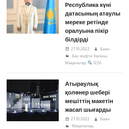
Республика күні
датасының атаулы
мереке ретінде
оралуына пікір
білдірді
27.10.2022
Баян
Бас мүфти бағаны
,
Мақалалар
1226
Атыраулық
қолөнер шебері
мешіттің макетін
жасап шығарды
27.10.2022
Баян
Мақалалар
,