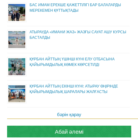
БАС ИМАМ ЕРЕКШЕ ҚАЖЕТТІЛІГІ БАР БАЛАЛАРДЫ
МЕРЕКЕМЕН ҚҰТТЫҚТАДЫ
АТЫРАУДА «ИМАНИ ЖАЗ» ЖАЗҒЫ САУАТ АШУ КУРСЫ
БАСТАЛДЫ
ҚҰРБАН АЙТТЫҢ ҮШІНШІ КҮНІ ЕЛУ ОТБАСЫНА
ҚАЙЫРЫМДЫЛЫҚ КӨМЕК КӨРСЕТІЛДІ
ҚҰРБАН АЙТТЫҢ ЕКІНШІ КҮНІ: АТЫРАУ ӨҢІРІНДЕ
ҚАЙЫРЫМДЫЛЫҚ ШАРАЛАРЫ ЖАЛҒАСТЫ
бәрін қарау
Абай әлемі