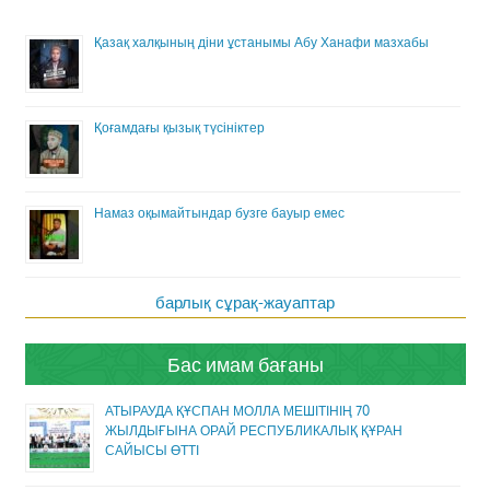
Қазақ халқының діни ұстанымы Абу Ханафи мазхабы
Қоғамдағы қызық түсініктер
Намаз оқымайтындар бузге бауыр емес
барлық сұрақ-жауаптар
Бас имам бағаны
АТЫРАУДА ҚҰСПАН МОЛЛА МЕШІТІНІҢ 70
ЖЫЛДЫҒЫНА ОРАЙ РЕСПУБЛИКАЛЫҚ ҚҰРАН
САЙЫСЫ ӨТТІ