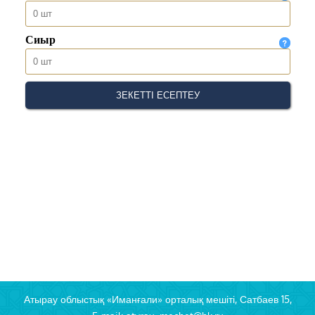
Атырау облыстық «Иманғали» орталық мешіті, Сатбаев 15,