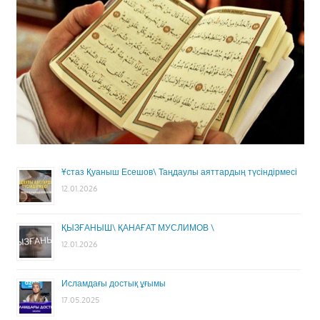
Ұстаз Қуаныш Есешов\ Таңдаулы аяттардың түсіндірмесі
12.01.2026
ҚЫЗҒАНЫШ\ ҚАНАҒАТ МУСЛИМОВ \
12.01.2026
Исламдағы достық ұғымы
17.05.2025