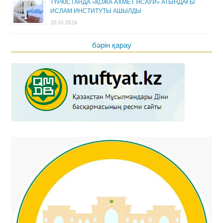
ТҮРКІСТАНДА «ҚОЖА АХМЕТ ЯСАУИ» АТЫНДАҒЫ
ИСЛАМ ИНСТИТУТЫ АШЫЛДЫ
20.01.2026
бәрін қарау