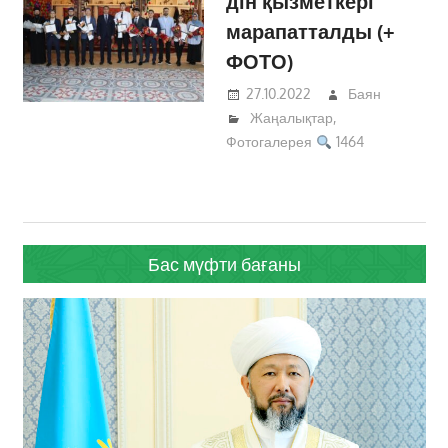
дін қызметкері
марапатталды (+
ФОТО)
27.10.2022
Баян
Жаңалықтар
,
Фотогалерея
1464
Бас мүфти бағаны