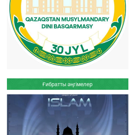
Ғибратты әңгімелер