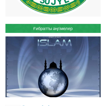
Ғибратты әңгімелер