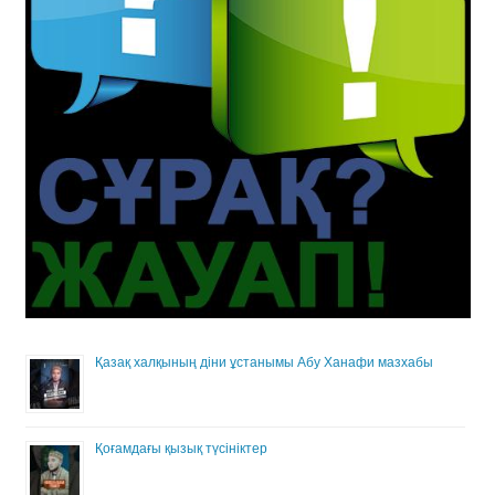
Қазақ халқының діни ұстанымы Абу Ханафи мазхабы
Қоғамдағы қызық түсініктер