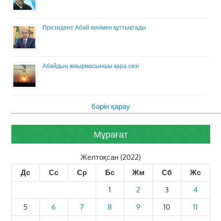
Президент Абай күнімен құттықтады
Абайдың жиырмасыншы қара сөзі
бәрін қарау
Мұрағат
Желтоқсан (2022)
Дс
Сс
Ср
Бс
Жм
Сб
Жс
1
2
3
4
5
6
7
8
9
10
11