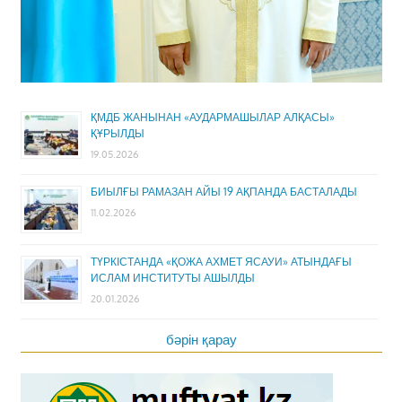
ҚМДБ ЖАНЫНАН «АУДАРМАШЫЛАР АЛҚАСЫ»
ҚҰРЫЛДЫ
19.05.2026
БИЫЛҒЫ РАМАЗАН АЙЫ 19 АҚПАНДА БАСТАЛАДЫ
11.02.2026
ТҮРКІСТАНДА «ҚОЖА АХМЕТ ЯСАУИ» АТЫНДАҒЫ
ИСЛАМ ИНСТИТУТЫ АШЫЛДЫ
20.01.2026
бәрін қарау