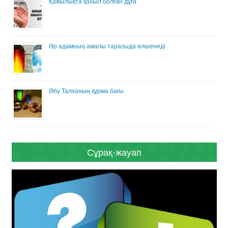
Қажылықта қабыл болған дұға
Әр адамның амалы таразыда өлшенеді
Әбу Талханың құрма бағы
Сұрақ-жауап