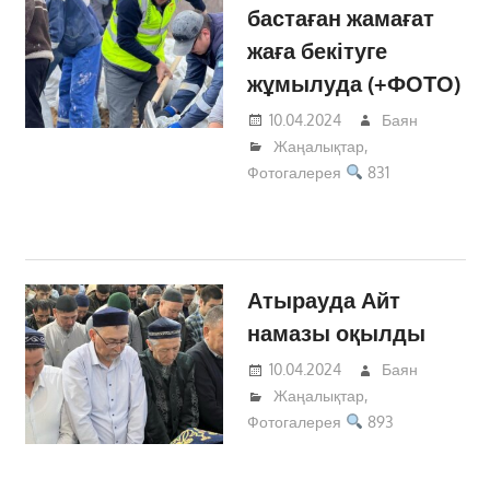
бастаған жамағат
жаға бекітуге
жұмылуда (+ФОТО)
10.04.2024
Баян
Жаңалықтар
,
Фотогалерея
831
Атырауда Айт
намазы оқылды
10.04.2024
Баян
Жаңалықтар
,
Фотогалерея
893