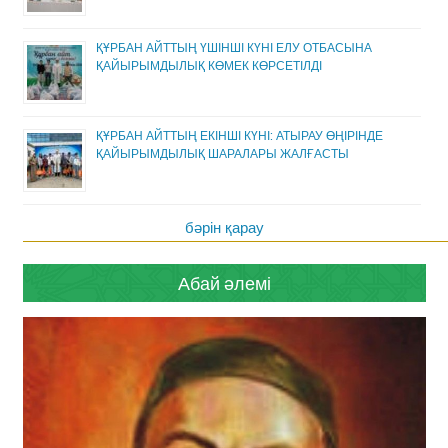
ҚҰРБАН АЙТТЫҢ ҮШІНШІ КҮНІ ЕЛУ ОТБАСЫНА
ҚАЙЫРЫМДЫЛЫҚ КӨМЕК КӨРСЕТІЛДІ
ҚҰРБАН АЙТТЫҢ ЕКІНШІ КҮНІ: АТЫРАУ ӨҢІРІНДЕ
ҚАЙЫРЫМДЫЛЫҚ ШАРАЛАРЫ ЖАЛҒАСТЫ
бәрін қарау
Абай әлемі