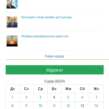
Президент Абай күнімен құттықтады
Абайдың жиырмасыншы қара сөзі
бәрін қарау
Мұрағат
Сәуір (2024)
Дс
Сс
Ср
Бс
Жм
Сб
Жс
1
2
3
4
5
6
7
8
9
10
11
12
13
14