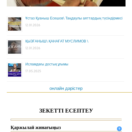
Ұстаз Қуаныш Есешов\ Таңдаулы аяттардың түсіндірмесі
12.01.2026
ҚЫЗҒАНЫШ\ ҚАНАҒАТ МУСЛИМОВ \
12.01.2026
Исламдағы достық ұғымы
17.05.2025
онлайн дәрістер