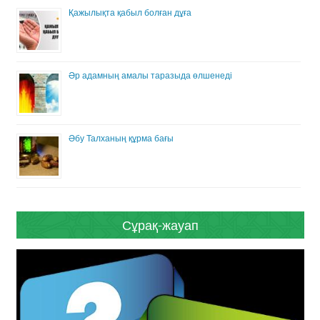
Қажылықта қабыл болған дұға
Әр адамның амалы таразыда өлшенеді
Әбу Талханың құрма бағы
Сұрақ-жауап