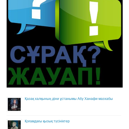
Қазақ халқының діни ұстанымы Абу Ханафи мазхабы
Қоғамдағы қызық түсініктер