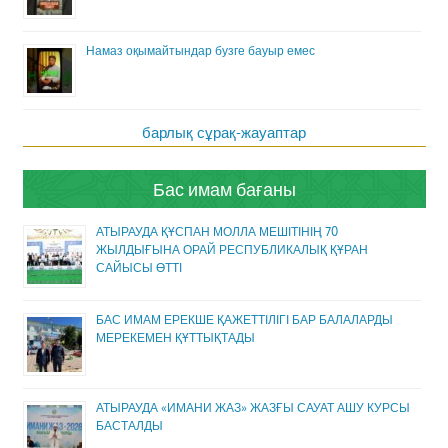
Намаз оқымайтындар бузге бауыр емес
барлық сұрақ-жауаптар
Бас имам бағаны
АТЫРАУДА ҚҰСПАН МОЛЛА МЕШІТІНІҢ 70
ЖЫЛДЫҒЫНА ОРАЙ РЕСПУБЛИКАЛЫҚ ҚҰРАН
САЙЫСЫ ӨТТІ
БАС ИМАМ ЕРЕКШЕ ҚАЖЕТТІЛІГІ БАР БАЛАЛАРДЫ
МЕРЕКЕМЕН ҚҰТТЫҚТАДЫ
АТЫРАУДА «ИМАНИ ЖАЗ» ЖАЗҒЫ САУАТ АШУ КУРСЫ
БАСТАЛДЫ