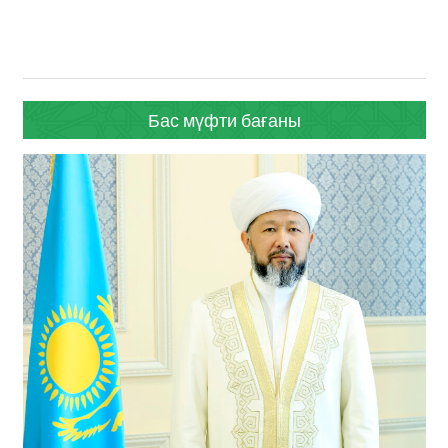
Бас мүфти бағаны