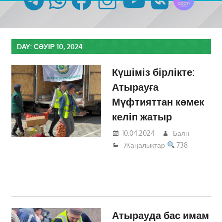
DAY:
СӘУІР 10, 2024
Күшіміз бірлікте:
Атырауға
Мүфтияттан көмек
келіп жатыр
10.04.2024
Баян
Жаңалықтар
738
Атырауда бас имам