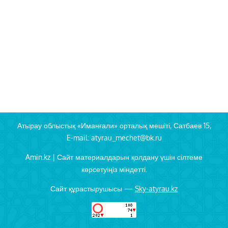
Атырау облыстық «Иманғали» орталық мешіті, Сатбаев 15,
E-mail: atyrau_mechet@bk.ru
Amin.kz | Сайт материалдарын қолдану үшін сілтеме
көрсетуіңіз міндетті.
Сайт құрастырушысы —
Sky-atyrau.kz