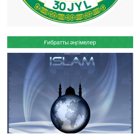
Ғибратты әңгімелер