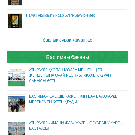
Намаз оқымайтындар бузге бауыр емес
барлық сұрақ-жауаптар
Бас имам бағаны
АТЫРАУДА ҚҰСПАН МОЛЛА МЕШІТІНІҢ 70
ЖЫЛДЫҒЫНА ОРАЙ РЕСПУБЛИКАЛЫҚ ҚҰРАН
САЙЫСЫ ӨТТІ
БАС ИМАМ ЕРЕКШЕ ҚАЖЕТТІЛІГІ БАР БАЛАЛАРДЫ
МЕРЕКЕМЕН ҚҰТТЫҚТАДЫ
АТЫРАУДА «ИМАНИ ЖАЗ» ЖАЗҒЫ САУАТ АШУ КУРСЫ
БАСТАЛДЫ