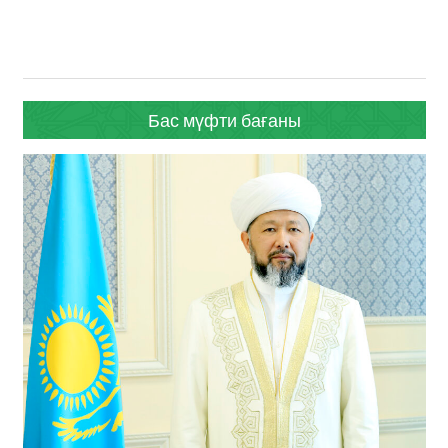
Бас мүфти бағаны