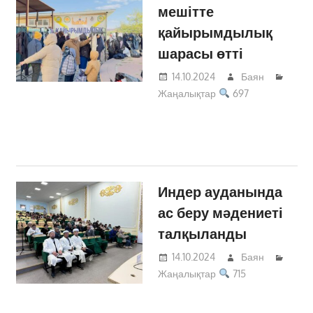
мешітте
қайырымдылық
шарасы өтті
14.10.2024
Баян
Жаңалықтар
697
Индер ауданында
ас беру мәдениеті
талқыланды
14.10.2024
Баян
Жаңалықтар
715