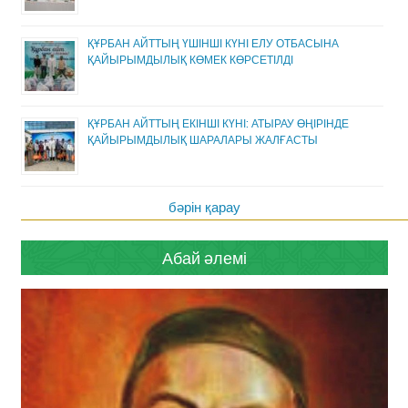
ҚҰРБАН АЙТТЫҢ ҮШІНШІ КҮНІ ЕЛУ ОТБАСЫНА
ҚАЙЫРЫМДЫЛЫҚ КӨМЕК КӨРСЕТІЛДІ
ҚҰРБАН АЙТТЫҢ ЕКІНШІ КҮНІ: АТЫРАУ ӨҢІРІНДЕ
ҚАЙЫРЫМДЫЛЫҚ ШАРАЛАРЫ ЖАЛҒАСТЫ
бәрін қарау
Абай әлемі