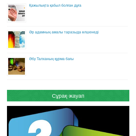
Қажылықта қабыл болған дұға
Әр адамның амалы таразыда өлшенеді
Әбу Талханың құрма бағы
Сұрақ-жауап