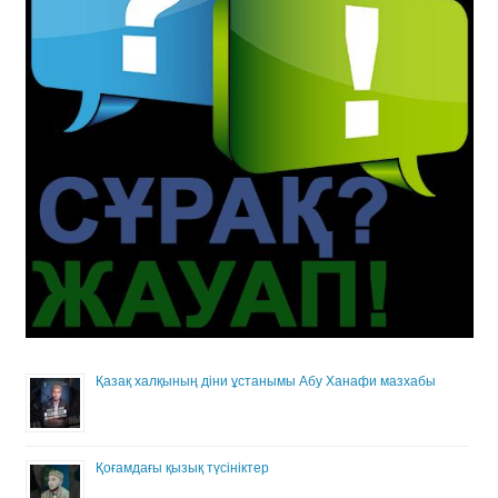
Қазақ халқының діни ұстанымы Абу Ханафи мазхабы
Қоғамдағы қызық түсініктер