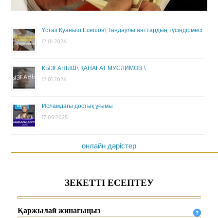
Ұстаз Қуаныш Есешов\ Таңдаулы аяттардың түсіндірмесі
12.01.2026
ҚЫЗҒАНЫШ\ ҚАНАҒАТ МУСЛИМОВ \
12.01.2026
Исламдағы достық ұғымы
17.05.2025
онлайн дәрістер