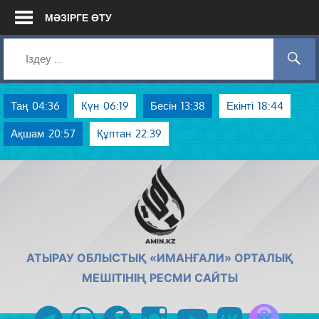
Skip
МӘЗІРГЕ ӨТУ
to
content
Таң
04:36
Күн
06:19
Бесін
13:38
Екінті
18:44
Ақшам
20:57
Құптан
22:39
AMIN.KZ
АТЫРАУ ОБЛЫСТЫҚ «ИМАНҒАЛИ» ОРТАЛЫҚ
МЕШІТІНІҢ РЕСМИ САЙТЫ
Azan радиос
telegram
whatsapp
facebook
instagram
youtube
vk