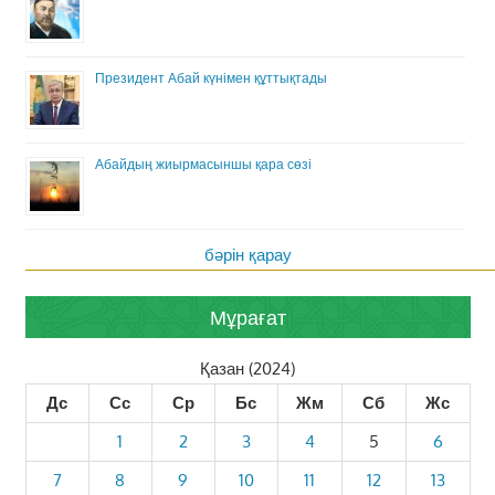
Президент Абай күнімен құттықтады
Абайдың жиырмасыншы қара сөзі
бәрін қарау
Мұрағат
Қазан (2024)
Дс
Сс
Ср
Бс
Жм
Сб
Жс
1
2
3
4
5
6
7
8
9
10
11
12
13