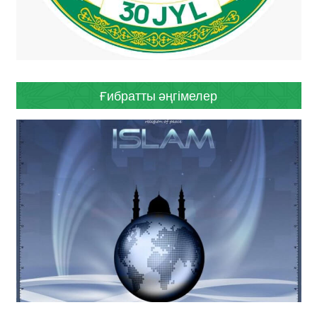
Ғибратты әңгімелер