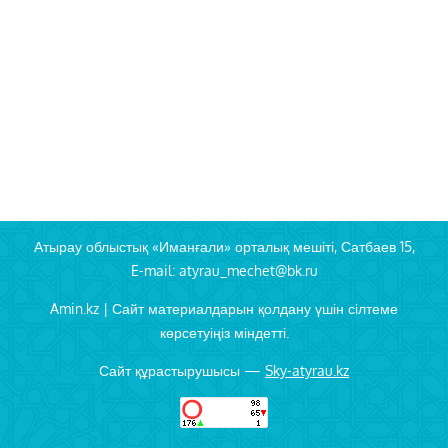
Атырау облыстық «Иманғали» орталық мешіті, Сатбаев 15,
E-mail: atyrau_mechet@bk.ru
Amin.kz | Сайт материалдарын қолдану үшін сілтеме
көрсетуіңіз міндетті.
Сайт құрастырушысы —
Sky-atyrau.kz