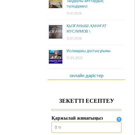
Таңдаулы аяттардың
түсіндірмесі
12.01.2026
ҚЫЗҒАНЫШ\ ҚАНАҒАТ
МУСЛИМОВ \
12.01.2026
Исламдағы достық ұғымы
17.05.2025
онлайн дәрістер