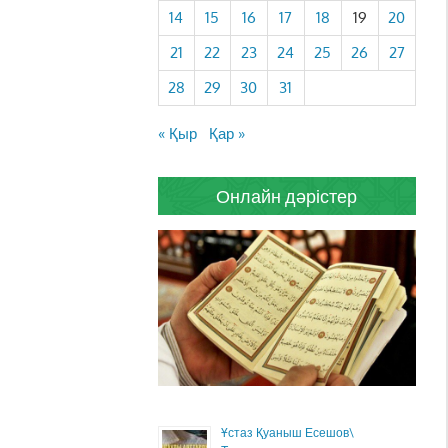
14
15
16
17
18
19
20
21
22
23
24
25
26
27
28
29
30
31
« Қыр
Қар »
Онлайн дәрістер
Ұстаз Қуаныш Есешов\