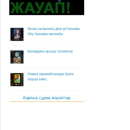
Қазақ халқының діни ұстанымы
Абу Ханафи мазхабы
Қоғамдағы қызық түсініктер
Намаз оқымайтындар бузге
бауыр емес
барлық сұрақ-жауаптар