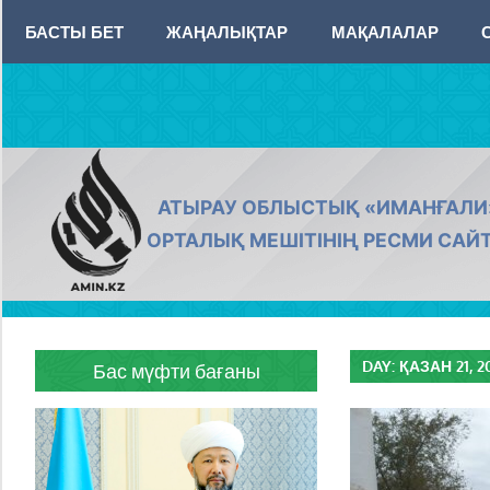
Skip
БАСТЫ БЕТ
ЖАҢАЛЫҚТАР
МАҚАЛАЛАР
to
content
AMIN.KZ
АТЫРАУ ОБЛЫСТЫҚ «ИМАНҒАЛИ
ОРТАЛЫҚ МЕШІТІНІҢ РЕСМИ САЙ
DAY:
ҚАЗАН 21, 2
Бас мүфти бағаны