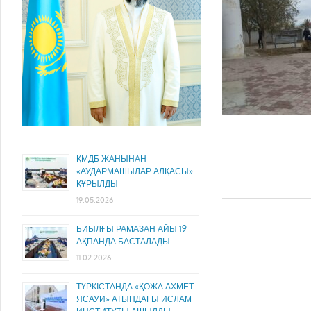
ҚМДБ ЖАНЫНАН
«АУДАРМАШЫЛАР АЛҚАСЫ»
ҚҰРЫЛДЫ
19.05.2026
БИЫЛҒЫ РАМАЗАН АЙЫ 19
АҚПАНДА БАСТАЛАДЫ
11.02.2026
ТҮРКІСТАНДА «ҚОЖА АХМЕТ
ЯСАУИ» АТЫНДАҒЫ ИСЛАМ