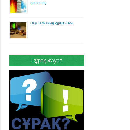
өлшенеді
Әбу Талханың құрма бағы
Сұрақ-жауап