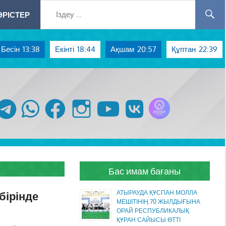
РІСТЕР
Бесін
13:38
Екінті
18:44
Ақшам
20:57
Құптан
22:39
Azan радиосы
telegram
whatsapp
facebook
instagram
youtube
vk
Бас имам бағаны
бірінде
АТЫРАУДА ҚҰСПАН МОЛЛА
МЕШІТІНІҢ 70 ЖЫЛДЫҒЫНА
ОРАЙ РЕСПУБЛИКАЛЫҚ
ҚҰРАН САЙЫСЫ ӨТТІ