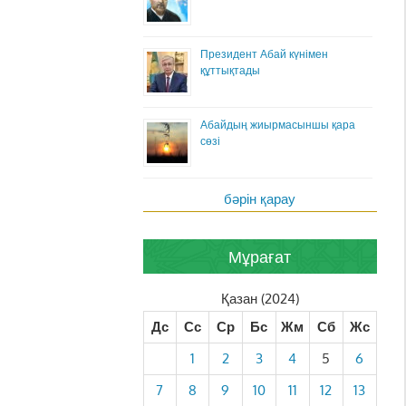
Президент Абай күнімен
құттықтады
Абайдың жиырмасыншы қара
сөзі
бәрін қарау
Мұрағат
Қазан (2024)
Дс
Сс
Ср
Бс
Жм
Сб
Жс
1
2
3
4
5
6
7
8
9
10
11
12
13