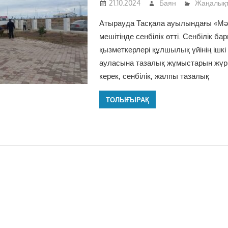
21.10.2024
Баян
Жаңалық
Атырауда Тасқала ауылындағы «Мә
мешітінде сенбілік өтті. Сенбілік б
қызметкерлері құлшылық үйінің ішкі 
ауласына тазалық жұмыстарын жүргі
керек, сенбілік, жалпы тазалық
ТОЛЫҒЫРАҚ