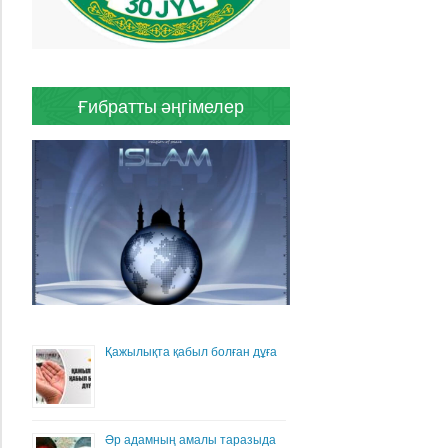
Ғибратты әңгімелер
Қажылықта қабыл болған дұға
Әр адамның амалы таразыда