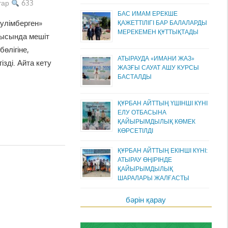
тар
633
БАС ИМАМ ЕРЕКШЕ
улімберген»
ҚАЖЕТТІЛІГІ БАР БАЛАЛАРДЫ
МЕРЕКЕМЕН ҚҰТТЫҚТАДЫ
арысында мешіт
бөлігіне,
АТЫРАУДА «ИМАНИ ЖАЗ»
зді. Айта кету
ЖАЗҒЫ САУАТ АШУ КУРСЫ
БАСТАЛДЫ
ҚҰРБАН АЙТТЫҢ ҮШІНШІ КҮНІ
ЕЛУ ОТБАСЫНА
ҚАЙЫРЫМДЫЛЫҚ КӨМЕК
КӨРСЕТІЛДІ
ҚҰРБАН АЙТТЫҢ ЕКІНШІ КҮНІ:
АТЫРАУ ӨҢІРІНДЕ
ҚАЙЫРЫМДЫЛЫҚ
ШАРАЛАРЫ ЖАЛҒАСТЫ
бәрін қарау