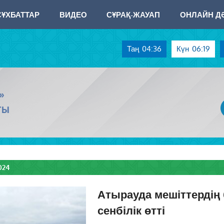
СҰХБАТТАР
ВИДЕО
СҰРАҚ-ЖАУАП
ОНЛАЙН ДӘ
Таң
04:36
Күн
06:19
»
ТЫ
024
Атырауда мешіттердің 
сенбілік өтті