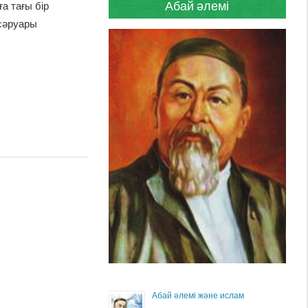
Абай әлемі
ға тағы бір
 сәруары
Абай әлемі және ислам