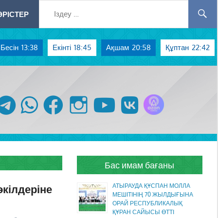
РІСТЕР
Бесін
13:38
Екінті
18:45
Ақшам
20:58
Құптан
22:42
Azan радиосы
telegram
whatsapp
facebook
instagram
youtube
vk
Бас имам бағаны
кілдеріне
АТЫРАУДА ҚҰСПАН МОЛЛА
МЕШІТІНІҢ 70 ЖЫЛДЫҒЫНА
ОРАЙ РЕСПУБЛИКАЛЫҚ
ҚҰРАН САЙЫСЫ ӨТТІ