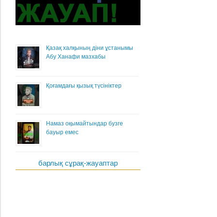
Қазақ халқының діни ұстанымы
Абу Ханафи мазхабы
Қоғамдағы қызық түсініктер
Намаз оқымайтындар бузге
бауыр емес
барлық сұрақ-жауаптар