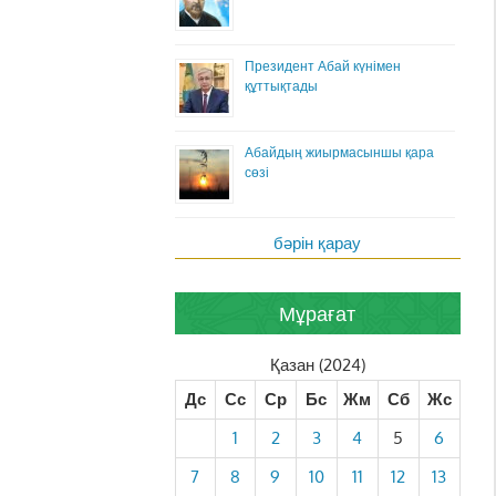
Президент Абай күнімен
құттықтады
Абайдың жиырмасыншы қара
сөзі
бәрін қарау
Мұрағат
Қазан (2024)
Дс
Сс
Ср
Бс
Жм
Сб
Жс
1
2
3
4
5
6
7
8
9
10
11
12
13