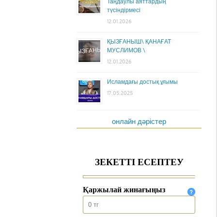
Таңдаулы аяттардың
түсіндірмесі
12.01.2026
ҚЫЗҒАНЫШ\ ҚАНАҒАТ
МУСЛИМОВ \
12.01.2026
Исламдағы достық ұғымы
17.05.2025
онлайн дәрістер