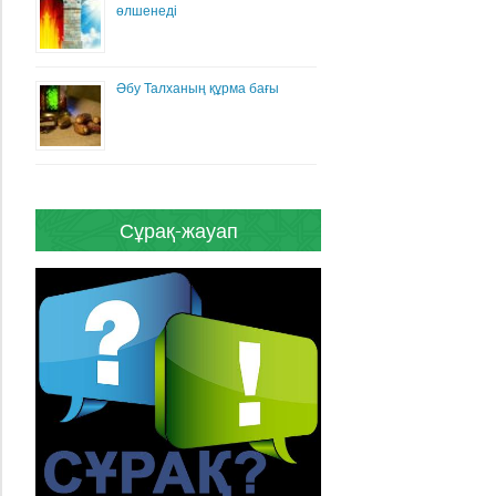
өлшенеді
Әбу Талханың құрма бағы
Сұрақ-жауап