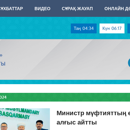
СҰХБАТТАР
ВИДЕО
СҰРАҚ-ЖАУАП
ОНЛАЙН ДӘ
Таң
04:34
Күн
06:17
»
ТЫ
2024
Министр мүфтияттың ө
алғыс айтты