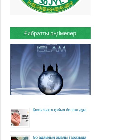
Ғибратты әңгімелер
Қажылықта қабыл болған дұға
Әр адамның амалы таразыда