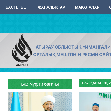
Skip
БАСТЫ БЕТ
ЖАҢАЛЫҚТАР
МАҚАЛАЛАР
to
content
AMIN.KZ
АТЫРАУ ОБЛЫСТЫҚ «ИМАНҒАЛИ
ОРТАЛЫҚ МЕШІТІНІҢ РЕСМИ САЙ
DAY:
ҚАЗАН 28, 
Бас мүфти бағаны