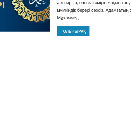
арттырып, өнегелі өмірін жақын тану
мүмкіндік берері сөзсіз. Адамзатың
Мұхаммед
ТОЛЫҒЫРАҚ