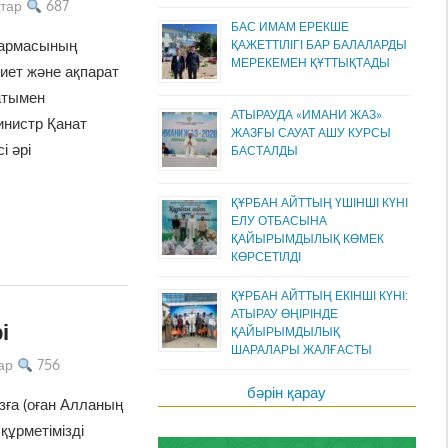
тар
687
БАС ИМАМ ЕРЕКШЕ
қармасының
ҚАЖЕТТІЛІГІ БАР БАЛАЛАРДЫ
МЕРЕКЕМЕН ҚҰТТЫҚТАДЫ
иет және ақпарат
атымен
АТЫРАУДА «ИМАНИ ЖАЗ»
инистр Қанат
ЖАЗҒЫ САУАТ АШУ КУРСЫ
 әрі
БАСТАЛДЫ
ҚҰРБАН АЙТТЫҢ ҮШІНШІ КҮНІ
ЕЛУ ОТБАСЫНА
ҚАЙЫРЫМДЫЛЫҚ КӨМЕК
КӨРСЕТІЛДІ
ҚҰРБАН АЙТТЫҢ ЕКІНШІ КҮНІ:
АТЫРАУ ӨҢІРІНДЕ
і
ҚАЙЫРЫМДЫЛЫҚ
ШАРАЛАРЫ ЖАЛҒАСТЫ
ар
756
бәрін қарау
зға (оған Алланың
құрметімізді