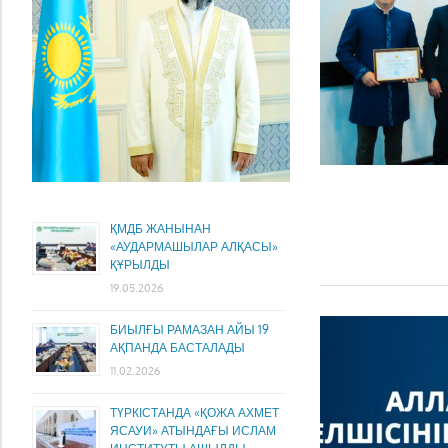
ҚМДБ ЖАНЫНАН
«АУДАРМАШЫЛАР АЛҚАСЫ»
ҚҰРЫЛДЫ
19.05.2026
БИЫЛҒЫ РАМАЗАН АЙЫ 19
АҚПАНДА БАСТАЛАДЫ
11.02.2026
ТҮРКІСТАНДА «ҚОЖА АХМЕТ
ЯСАУИ» АТЫНДАҒЫ ИСЛАМ