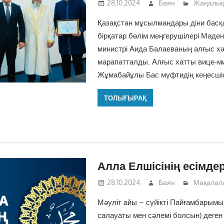
28.10.2024
Баян
Жаңалық
Қазақстан мұсылмандары діни бас
бірқатар бөлім меңгерушілері Мәден
министрі Аида Балаеваның алғыс х
марапатталды. Алғыс хатты вице-м
Жұмабайұлы Бас мүфтидің кеңесшісі
ТОЛЫҒЫРАҚ
Алла Елшісінің есімдер
28.10.2024
Баян
Мақалал
Мәуліт айы – сүйікті Пайғамбарымы
салауаты мен сәлемі болсын) деген 