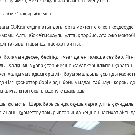
тыруымен, мектеп оқушыларымен кездесу өтті.
қ тәрбие” тақырыбымен
ағы Ә.Жангелдин атындағы орта мектепте өткен кездесуде
мамы Алтынбек Ұтысхаұлы ұлттық тәрбие, ата-әже мектебі
ролі тақырыптарында насихат айтты.
боламын десең, бесігіңді түзе» деген тамаша сөз бар. Яғни
ды. Халқымыз ұрпақ тәрбиесіне жауапкершілікпен қараған. 
сеткен халқымыз адамгершілік, бауырмалдылық сынды қасиет
ай ізгі қасиеттер бәріміздің бойымыздан табылуы керек» д
 алуға, кітап оқып, ізденуге шақырды.
ушы қатысты. Шара барысында оқушыларға ұлттық құндылы
ата-ананы құрметтеу тақырыптарында кеңінен насихат айтыл