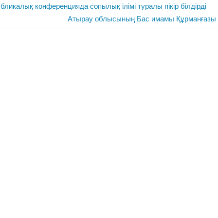
бликалық конференцияда сопылық ілімі туралы пікір білдірді
Next
Атырау облысының Бас имамы Құрманғазы
Post: