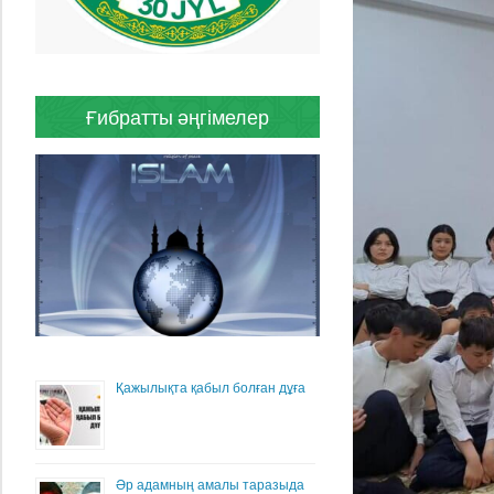
Ғибратты әңгімелер
Қажылықта қабыл болған дұға
Әр адамның амалы таразыда