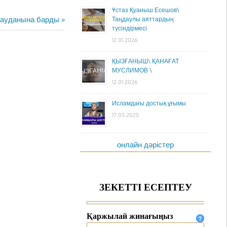
Ұстаз Қуаныш Есешов\
 ауданына барды
Таңдаулы аяттардың
түсіндірмесі
12.01.2026
ҚЫЗҒАНЫШ\ ҚАНАҒАТ
МУСЛИМОВ \
12.01.2026
Исламдағы достық ұғымы
17.05.2025
онлайн дәрістер