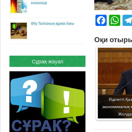
өлшенеді
Facebook
What
Әбу Талханың құрма бағы
Оқи отыр
Сұрақ-жауап
Әділетті Қаз
экономикалық ө
Жолдау