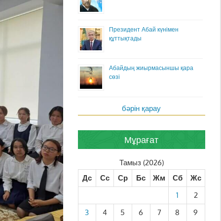
Президент Абай күнімен
құттықтады
Абайдың жиырмасыншы қара
сөзі
бәрін қарау
Мұрағат
Тамыз (2026)
Дс
Сс
Ср
Бс
Жм
Сб
Жс
1
2
3
4
5
6
7
8
9