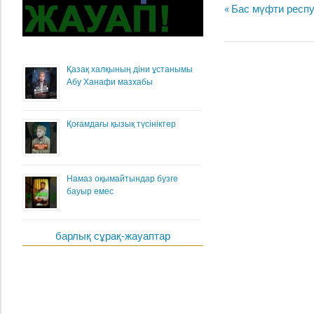
Жазба
Previous
Бас мүфти респу
навигациясы
Post:
Қазақ халқының діни ұстанымы
Абу Ханафи мазхабы
Қоғамдағы қызық түсініктер
Намаз оқымайтындар бузге
бауыр емес
барлық сұрақ-жауаптар