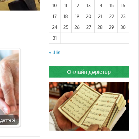
10
11
12
13
14
15
16
17
18
19
20
21
22
23
24
25
26
27
28
29
30
31
« Шіл
Онлайн дәрістер
деттері