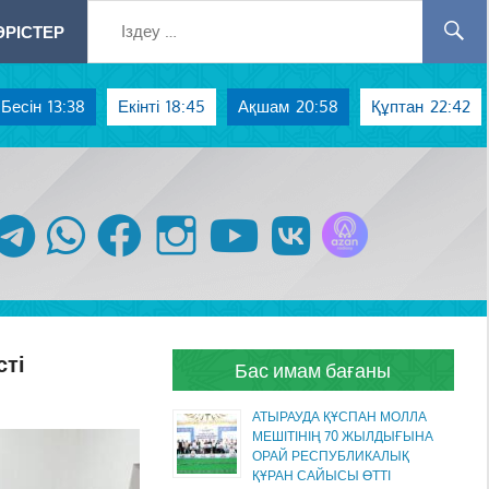
РІСТЕР
Бесін
13:38
Екінті
18:45
Ақшам
20:58
Құптан
22:42
Azan радиосы
telegram
whatsapp
facebook
instagram
youtube
vk
сті
Бас имам бағаны
АТЫРАУДА ҚҰСПАН МОЛЛА
МЕШІТІНІҢ 70 ЖЫЛДЫҒЫНА
ОРАЙ РЕСПУБЛИКАЛЫҚ
ҚҰРАН САЙЫСЫ ӨТТІ