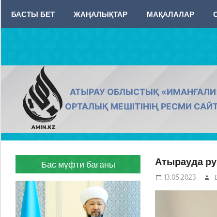
Skip
БАСТЫ БЕТ
ЖАҢАЛЫҚТАР
МАҚАЛАЛАР
to
content
AMIN.KZ
АТЫРАУ ОБЛЫСТЫҚ «ИМАНҒАЛИ
ОРТАЛЫҚ МЕШІТІНІҢ РЕСМИ САЙ
Атырауда ру
Бас мүфти бағаны
13.05.2023