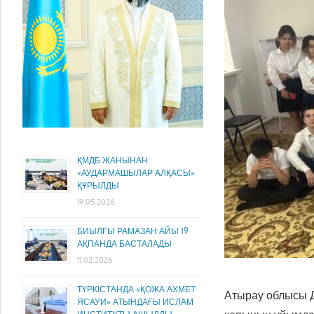
ҚМДБ ЖАНЫНАН
«АУДАРМАШЫЛАР АЛҚАСЫ»
ҚҰРЫЛДЫ
19.05.2026
БИЫЛҒЫ РАМАЗАН АЙЫ 19
АҚПАНДА БАСТАЛАДЫ
11.02.2026
ТҮРКІСТАНДА «ҚОЖА АХМЕТ
Атырау облысы Д
ЯСАУИ» АТЫНДАҒЫ ИСЛАМ