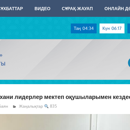
СҰХБАТТАР
ВИДЕО
СҰРАҚ-ЖАУАП
ОНЛАЙН ДӘ
Таң
04:34
Күн
06:17
»
ТЫ
хани лидерлер мектеп оқушыларымен кезде
Баян
Жаңалықтар
835