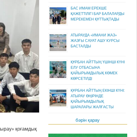
БАС ИМАМ ЕРЕКШЕ
ҚАЖЕТТІЛІГІ БАР БАЛАЛАРДЫ
МЕРЕКЕМЕН ҚҰТТЫҚТАДЫ
АТЫРАУДА «ИМАНИ ЖАЗ»
ЖАЗҒЫ САУАТ АШУ КУРСЫ
БАСТАЛДЫ
ҚҰРБАН АЙТТЫҢ ҮШІНШІ КҮНІ
ЕЛУ ОТБАСЫНА
ҚАЙЫРЫМДЫЛЫҚ КӨМЕК
КӨРСЕТІЛДІ
ҚҰРБАН АЙТТЫҢ ЕКІНШІ КҮНІ:
АТЫРАУ ӨҢІРІНДЕ
ҚАЙЫРЫМДЫЛЫҚ
ШАРАЛАРЫ ЖАЛҒАСТЫ
бәрін қарау
тырау» қоғамдық