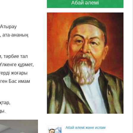
Абай әлемі
 Атырау
, ата-ананың
, тәрбие тал
Үлкенге құрмет,
терді жоғары
еген Бас имам
қтар,
ды.
Абай әлемі және ислам