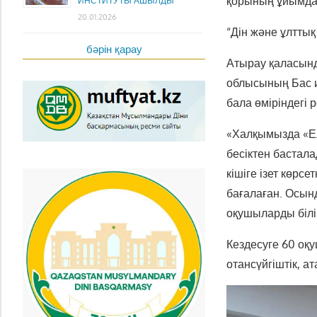
қорының ұйымдас
ИНСТИТУТЫ АШЫЛДЫ
20.01.2026
“Дін және ұлтты
бәрін қарау
Атырау қаласынд
облысының Бас и
бала өміріндегі 
«Халқымызда «Ел 
бесіктен бастала
кішіге ізет көр
бағалаған. Осынд
оқушыларды білім
Кездесуге 60 оқ
отансүйгіштік, 