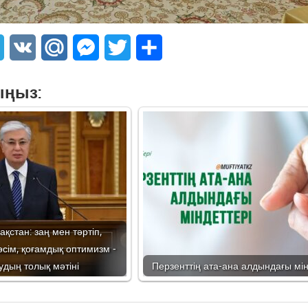
sApp
Telegram
VK
Mail.Ru
Messenger
Twitter
Share
ыңыз:
ақстан: заң мен тәртіп,
сім, қоғамдық оптимизм -
дың толық мәтіні
Перзенттің ата-ана алдындағы мін