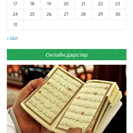
17
18
19
20
21
22
23
24
25
26
27
28
29
30
31
« Шіл
Онлайн дәрістер