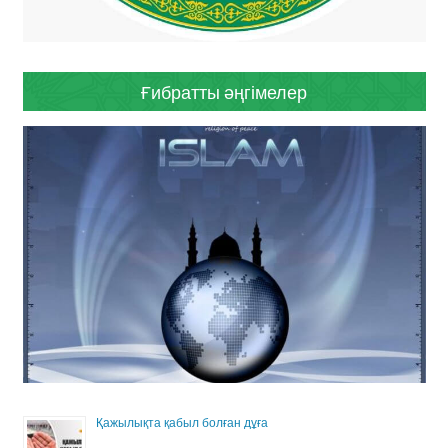
Ғибратты әңгімелер
Қажылықта қабыл болған дұға