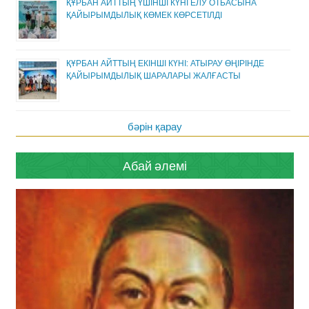
ҚҰРБАН АЙТТЫҢ ҮШІНШІ КҮНІ ЕЛУ ОТБАСЫНА
ҚАЙЫРЫМДЫЛЫҚ КӨМЕК КӨРСЕТІЛДІ
ҚҰРБАН АЙТТЫҢ ЕКІНШІ КҮНІ: АТЫРАУ ӨҢІРІНДЕ
ҚАЙЫРЫМДЫЛЫҚ ШАРАЛАРЫ ЖАЛҒАСТЫ
бәрін қарау
Абай әлемі