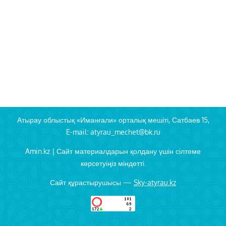
Атырау облыстық «Иманғали» орталық мешіті, Сатбаев 15,
E-mail: atyrau_mechet@bk.ru
Amin.kz | Сайт материалдарын қолдану үшін сілтеме
көрсетуіңіз міндетті.
Сайт құрастырушысы —
Sky-atyrau.kz