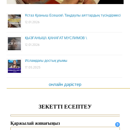
Ұстаз Қуаныш Есешов\ Таңдаулы аяттардың түсіндірмесі
12.01.2026
ҚЫЗҒАНЫШ\ ҚАНАҒАТ МУСЛИМОВ \
12.01.2026
Исламдағы достық ұғымы
17.05.2025
онлайн дәрістер