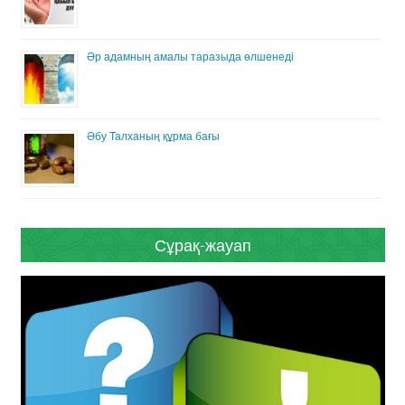
Әр адамның амалы таразыда өлшенеді
Әбу Талханың құрма бағы
Сұрақ-жауап