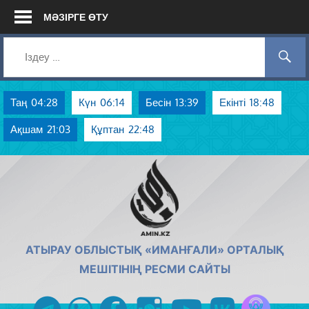
Skip
МӘЗІРГЕ ӨТУ
to
content
Таң
04:28
Күн
06:14
Бесін
13:39
Екінті
18:48
Ақшам
21:03
Құптан
22:48
AMIN.KZ
АТЫРАУ ОБЛЫСТЫҚ «ИМАНҒАЛИ» ОРТАЛЫҚ
МЕШІТІНІҢ РЕСМИ САЙТЫ
Azan радиос
telegram
whatsapp
facebook
instagram
youtube
vk