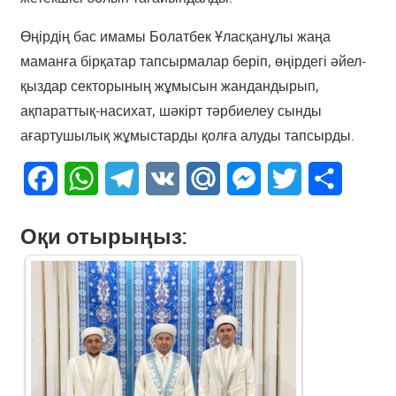
Өңірдің бас имамы Болатбек Ұласқанұлы жаңа
маманға бірқатар тапсырмалар беріп, өңірдегі әйел-
қыздар секторының жұмысын жандандырып,
ақпараттық-насихат, шәкірт тәрбиелеу сынды
ағартушылық жұмыстарды қолға алуды тапсырды.
Facebook
WhatsApp
Telegram
VK
Mail.Ru
Messenger
Twitter
Share
Оқи отырыңыз: