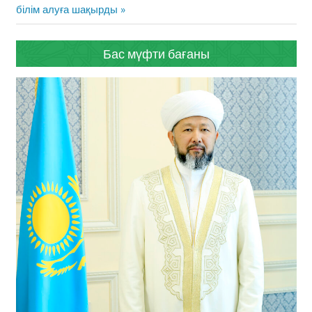
Post:
білім алуға шақырды
Бас мүфти бағаны