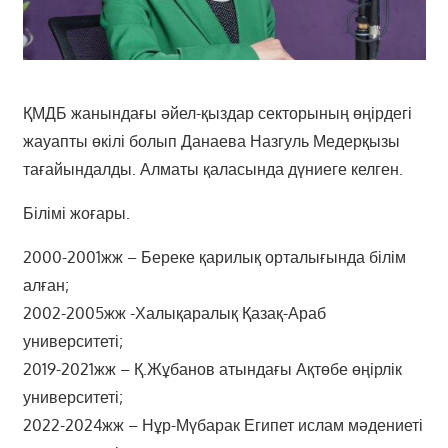
ҚМДБ жанындағы әйел-қыздар секторының өңірдегі
жауапты өкілі болып Данаева Назгуль Медерқызы
тағайындалды. Алматы қаласында дүниеге келген.
Білімі жоғары.
2000-2001жж – Береке қарилық орталығында білім
алған;
2002-2005жж -Халықаралық Қазақ-Араб
университеті;
2019-2021жж – Қ.Жұбанов атындағы Ақтөбе өңірлік
университеті;
2022-2024жж – Нұр-Мүбарак Египет ислам мәдениеті