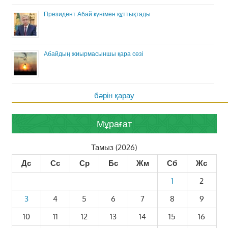
Президент Абай күнімен құттықтады
Абайдың жиырмасыншы қара сөзі
бәрін қарау
Мұрағат
Тамыз (2026)
Дс
Сс
Ср
Бс
Жм
Сб
Жс
1
2
3
4
5
6
7
8
9
10
11
12
13
14
15
16