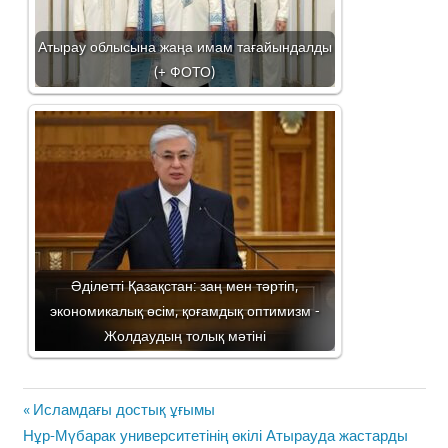
Атырау облысына жаңа имам тағайындалды
(+ ФОТО)
Әділетті Қазақстан: заң мен тәртіп,
экономикалық өсім, қоғамдық оптимизм -
Жолдаудың толық мәтіні
Жазба
Previous
Исламдағы достық ұғымы
навигациясы
Next
Post:
Нұр-Мүбарак университетінің өкілі Атырауда жастарды