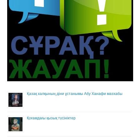
Қазақ халқының діни ұстанымы Абу Ханафи мазхабы
Қоғамдағы қызық түсініктер