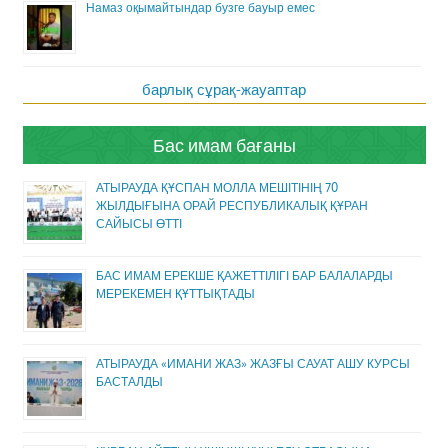
Намаз оқымайтындар бузге бауыр емес
барлық сұрақ-жауаптар
Бас имам бағаны
АТЫРАУДА ҚҰСПАН МОЛЛА МЕШІТІНІҢ 70
ЖЫЛДЫҒЫНА ОРАЙ РЕСПУБЛИКАЛЫҚ ҚҰРАН
САЙЫСЫ ӨТТІ
БАС ИМАМ ЕРЕКШЕ ҚАЖЕТТІЛІГІ БАР БАЛАЛАРДЫ
МЕРЕКЕМЕН ҚҰТТЫҚТАДЫ
АТЫРАУДА «ИМАНИ ЖАЗ» ЖАЗҒЫ САУАТ АШУ КУРСЫ
БАСТАЛДЫ