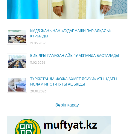
ҚМДБ ЖАНЫНАН «АУДАРМАШЫЛАР АЛҚАСЫ»
ҚҰРЫЛДЫ
19.05.2026
БИЫЛҒЫ РАМАЗАН АЙЫ 19 АҚПАНДА БАСТАЛАДЫ
11.02.2026
ТҮРКІСТАНДА «ҚОЖА АХМЕТ ЯСАУИ» АТЫНДАҒЫ
ИСЛАМ ИНСТИТУТЫ АШЫЛДЫ
20.01.2026
бәрін қарау