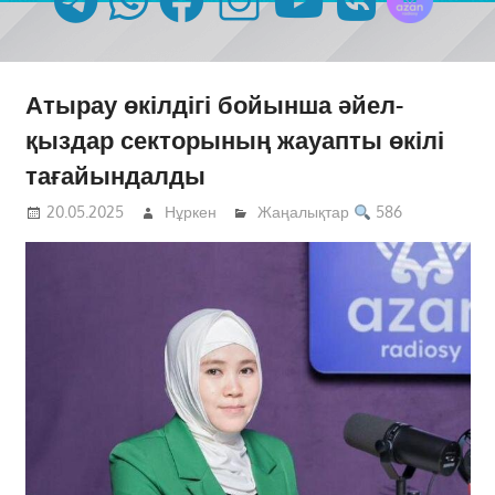
Атырау өкілдігі бойынша әйел-
қыздар секторының жауапты өкілі
тағайындалды
20.05.2025
Нұркен
Жаңалықтар
586