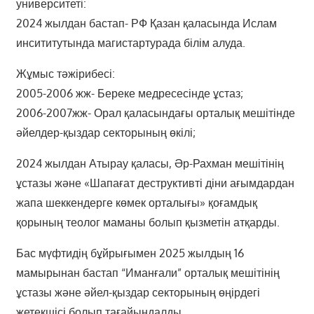
университеті:
2024 жылдан бастап- РФ Қазан қаласында Ислам
инсититутында магистартурада білім алуда.
Жұмыс тәжірибесі:
2005-2006 жж- Береке медресесінде ұстаз;
2006-2007жж- Орал қаласындағы орталық мешітінде
әйелдер-қыздар секторының өкілі;
2024 жылдан Атырау қаласы, Әр-Рахман мешітінің
ұстазы және «Шапағат деструктивті діни ағымдардан
жапа шеккендерге көмек орталығы» қоғамдық
қорының теолог маманы болып қызметін атқарды.
Бас мүфтидің бұйрығымен 2025 жылдың 16
мамырынан бастап “Иманғали” орталық мешітінің
ұстазы және әйел-қыздар секторының өңірдегі
жетекшісі болып тағайындалды.