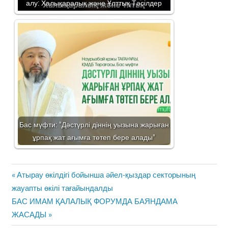
алу: Халықаралық және Ұлттық Тәсілдер
Бас мүфти: "Дәстүрлі діннің уызына жарыған
ұрпақ жат ағымға төтеп бере алады"
Жазба
Previous
Атырау өкілдігі бойынша әйел-қыздар секторының
навигациясы
Post:
жауапты өкілі тағайындалды
Next
БАС ИМАМ ҚАЛАЛЫҚ ФОРУМДА БАЯНДАМА
Post:
ЖАСАДЫ