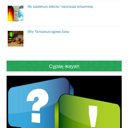
Әр адамның амалы таразыда өлшенеді
Әбу Талханың құрма бағы
Сұрақ-жауап