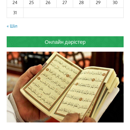
24
25
26
27
28
29
30
31
« Шіл
Онлайн дәрістер