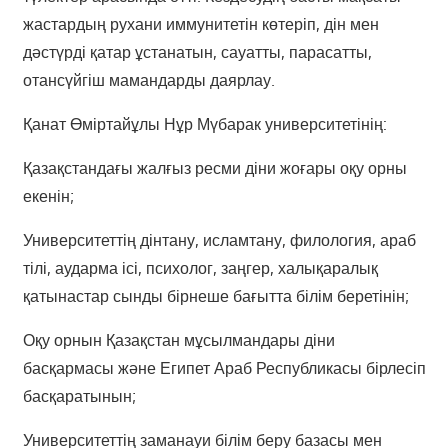
жастардың рухани иммунитетін көтеріп, дін мен
дәстүрді қатар ұстанатын, сауатты, парасатты,
отансүйгіш мамандарды даярлау.
Қанат Өміртайұлы Нұр Мүбарак университетінің:
Қазақстандағы жалғыз ресми діни жоғары оқу орны
екенін;
Университеттің дінтану, исламтану, филология, араб
тілі, аударма ісі, психолог, заңгер, халықаралық
қатынастар сынды бірнеше бағытта білім беретінін;
Оқу орнын Қазақстан мұсылмандары діни
басқармасы және Египет Араб Республикасы бірлесіп
басқаратынын;
Университеттің заманауи білім беру базасы мен