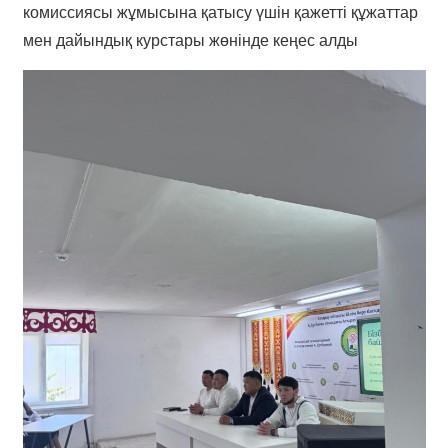
комиссиясы жұмысына қатысу үшін қажетті құжаттар
мен дайындық курстары жөнінде кеңес алды