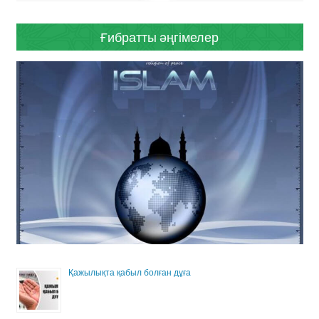
Ғибратты әңгімелер
Қажылықта қабыл болған дұға