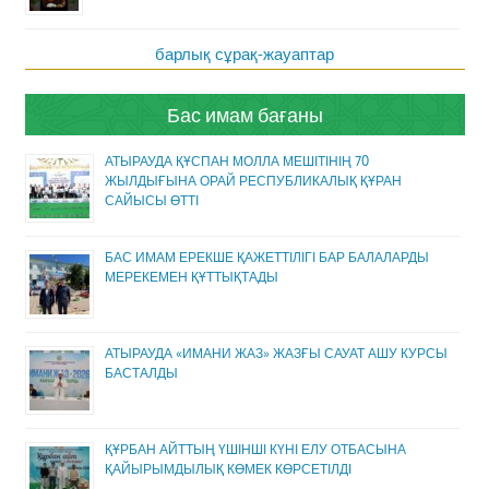
барлық сұрақ-жауаптар
Бас имам бағаны
АТЫРАУДА ҚҰСПАН МОЛЛА МЕШІТІНІҢ 70
ЖЫЛДЫҒЫНА ОРАЙ РЕСПУБЛИКАЛЫҚ ҚҰРАН
САЙЫСЫ ӨТТІ
БАС ИМАМ ЕРЕКШЕ ҚАЖЕТТІЛІГІ БАР БАЛАЛАРДЫ
МЕРЕКЕМЕН ҚҰТТЫҚТАДЫ
АТЫРАУДА «ИМАНИ ЖАЗ» ЖАЗҒЫ САУАТ АШУ КУРСЫ
БАСТАЛДЫ
ҚҰРБАН АЙТТЫҢ ҮШІНШІ КҮНІ ЕЛУ ОТБАСЫНА
ҚАЙЫРЫМДЫЛЫҚ КӨМЕК КӨРСЕТІЛДІ