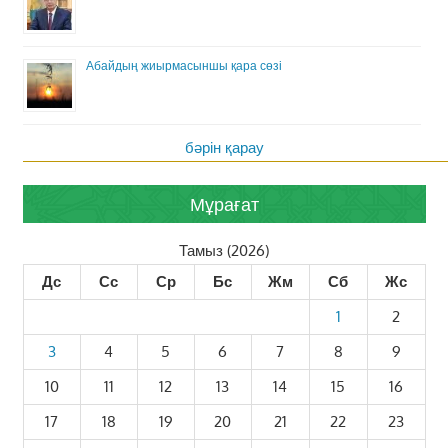
Абайдың жиырмасыншы қара сөзі
бәрін қарау
Мұрағат
Тамыз (2026)
Дс
Сс
Ср
Бс
Жм
Сб
Жс
1
2
3
4
5
6
7
8
9
10
11
12
13
14
15
16
17
18
19
20
21
22
23