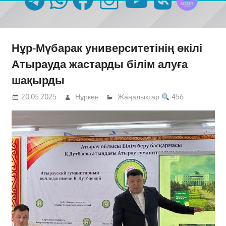
Нұр-Мүбарак университетінің өкілі
Атырауда жастарды білім алуға
шақырды
20.05.2025
Нұркен
Жаңалықтар
456