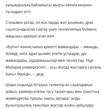
халықаралық байланысы мықты екенін кеңінен
түсіндіріп өтті.
Сонымен қатар, ол жастарды жат ағымнан, діни
сауатсыздықтан сақтау үшін теологиялық білімнің
маңызын ерекше атап өтіп:
«Бүгінгі күннің нағыз қажетті мамандары – иманды,
білімді, елге адал қызмет ететін ұстаздар, дін
мамандары, аудармашылар мен теологтар. Нұр-
Мүбарак университеті – осы жолда жастарға сапалы
бағыт береді», – деді.
Шара соңында бітіруші түлектер өз сауалдарын
қойып, университетке түсу талаптары мен гранттық
мүмкіндіктер туралы нақты ақпарат алды.
Қызығушылық танытқан жастар жазғы қабылдау