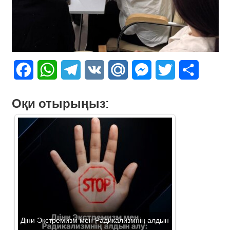
Facebook
WhatsApp
Telegram
VK
Mail.Ru
Messenger
Twitter
Share
Оқи отырыңыз:
Діни Экстремизм мен Радикализмнің алдын