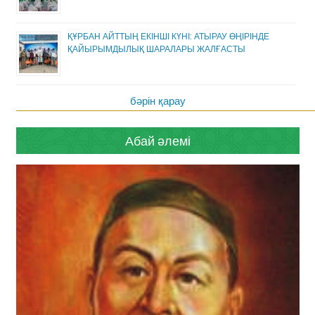
ҚҰРБАН АЙТТЫҢ ЕКІНШІ КҮНІ: АТЫРАУ ӨҢІРІНДЕ
ҚАЙЫРЫМДЫЛЫҚ ШАРАЛАРЫ ЖАЛҒАСТЫ
бәрін қарау
Абай әлемі