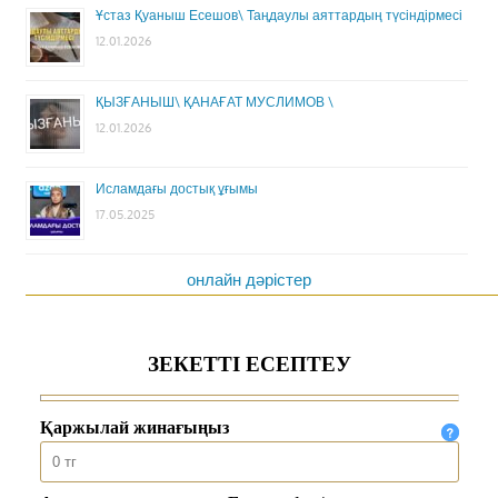
Ұстаз Қуаныш Есешов\ Таңдаулы аяттардың түсіндірмесі
12.01.2026
ҚЫЗҒАНЫШ\ ҚАНАҒАТ МУСЛИМОВ \
12.01.2026
Исламдағы достық ұғымы
17.05.2025
онлайн дәрістер