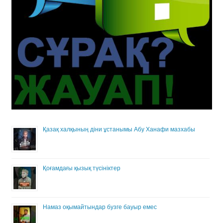
Қазақ халқының діни ұстанымы Абу Ханафи мазхабы
Қоғамдағы қызық түсініктер
Намаз оқымайтындар бузге бауыр емес