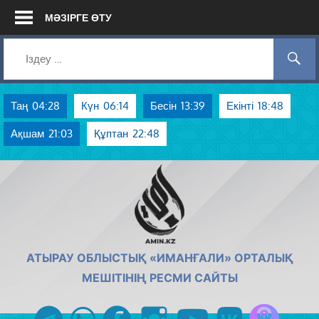
Skip
МӘЗІРГЕ ӨТУ
to
content
Таң
04:28
Күн
06:14
Бесін
13:39
Екінті
18:48
Ақшам
21:03
Құптан
22:48
AMIN.KZ
АТЫРАУ ОБЛЫСТЫҚ «ИМАНҒАЛИ» ОРТАЛЫҚ
МЕШІТІНІҢ РЕСМИ САЙТЫ
Azan радиос
telegram
whatsapp
facebook
instagram
youtube
vk