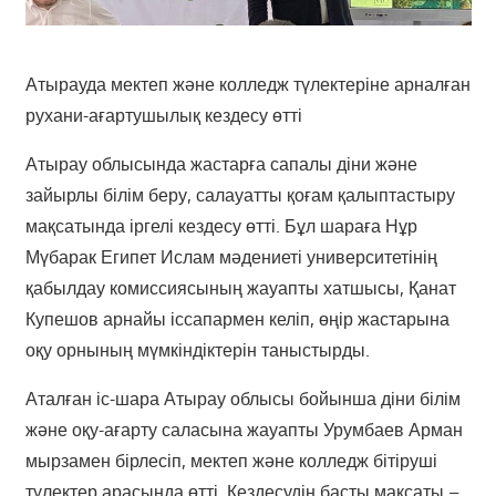
Атырауда мектеп және колледж түлектеріне арналған
рухани-ағартушылық кездесу өтті
Атырау облысында жастарға сапалы діни және
зайырлы білім беру, салауатты қоғам қалыптастыру
мақсатында іргелі кездесу өтті. Бұл шараға Нұр
Мүбарак Египет Ислам мәдениеті университетінің
қабылдау комиссиясының жауапты хатшысы, Қанат
Купешов арнайы іссапармен келіп, өңір жастарына
оқу орнының мүмкіндіктерін таныстырды.
Аталған іс-шара Атырау облысы бойынша діни білім
және оқу-ағарту саласына жауапты Урумбаев Арман
мырзамен бірлесіп, мектеп және колледж бітіруші
түлектер арасында өтті. Кездесудің басты мақсаты –