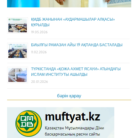
ҚМДБ ЖАНЫНАН «АУДАРМАШЫЛАР АЛҚАСЫ»
ҚҰРЫЛДЫ
19.05.2026
БИЫЛҒЫ РАМАЗАН АЙЫ 19 АҚПАНДА БАСТАЛАДЫ
11.02.2026
ТҮРКІСТАНДА «ҚОЖА АХМЕТ ЯСАУИ» АТЫНДАҒЫ
ИСЛАМ ИНСТИТУТЫ АШЫЛДЫ
20.01.2026
бәрін қарау