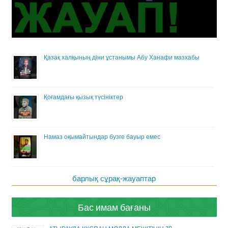
Қазақ халқының діни ұстанымы Абу Ханафи мазхабы
Қоғамдағы қызық түсініктер
Намаз оқымайтындар бузге бауыр емес
барлық сұрақ-жауаптар
Бас имам бағаны