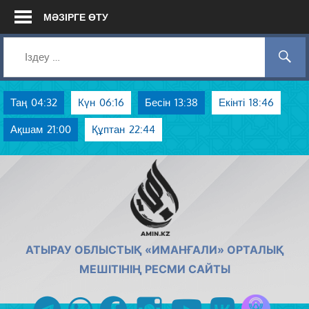
Skip
МӘЗІРГЕ ӨТУ
to
content
Таң
04:32
Күн
06:16
Бесін
13:38
Екінті
18:46
Ақшам
21:00
Құптан
22:44
AMIN.KZ
АТЫРАУ ОБЛЫСТЫҚ «ИМАНҒАЛИ» ОРТАЛЫҚ
МЕШІТІНІҢ РЕСМИ САЙТЫ
Azan радиос
telegram
whatsapp
facebook
instagram
youtube
vk