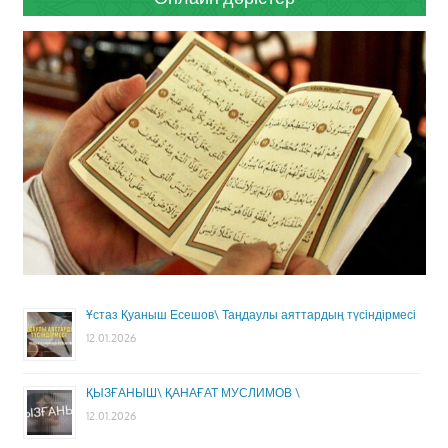
Ұстаз Қуаныш Есешов\ Таңдаулы аяттардың түсіндірмесі
12.01.2026
ҚЫЗҒАНЫШ\ ҚАНАҒАТ МУСЛИМОВ \
12.01.2026