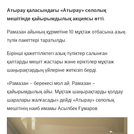
Атырау қаласындағы «Атырау» селолық
мешітінде қайырымдылық акциясы өтті.
Рамазан айының құрметіне 10 мұқтаж отбасына азық-
түлік пакеттері таратылды.
Бірінші қажеттіліктегі азық-түліктер салынған
қаптарды мешіт жастары және еріктілер мұқтаж
шаңырақтардың үйлеріне жеткізіп берді.
«Рамазан – берекесі мол ай. Рамазан –
қайырымдылық айы. Мұқтаж шаңырақтарды қолдау
шаралары жалғасады» дейді «Атырау» селолық
мешітінің наиб имамы Асылбек Ғұмаров.