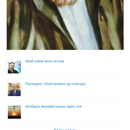
Абай әлемі және ислам
Президент Абай күнімен құттықтады
Абайдың жиырмасыншы қара сөзі