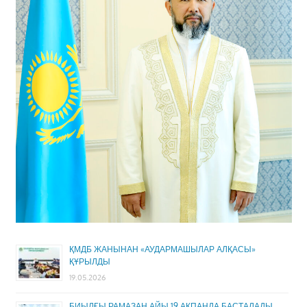
ҚМДБ ЖАНЫНАН «АУДАРМАШЫЛАР АЛҚАСЫ»
ҚҰРЫЛДЫ
19.05.2026
БИЫЛҒЫ РАМАЗАН АЙЫ 19 АҚПАНДА БАСТАЛАДЫ