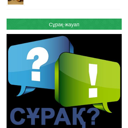
Сұрақ-жауап