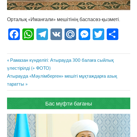
Орталық «Иманғали» мешітінің баспасөз-қызметі.
Facebook
WhatsApp
Telegram
VK
Mail.Ru
Messenger
Twitter
Share
Жазба
Previous
Рамазан күнделігі: Атырауда 300 балаға сыйлық
навигациясы
Post:
үлестірілді (+ ФОТО)
Next
Атырауда «Мәулімберген» мешіті мұқтаждарға азық
Post:
таратты
Бас мүфти бағаны