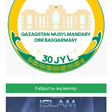
Ғибратты әңгімелер