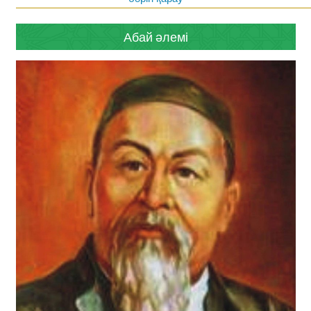
Абай әлемі