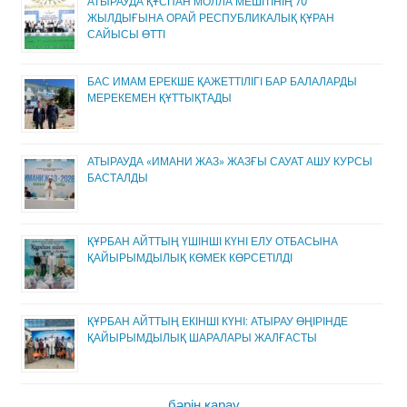
АТЫРАУДА ҚҰСПАН МОЛЛА МЕШІТІНІҢ 70
ЖЫЛДЫҒЫНА ОРАЙ РЕСПУБЛИКАЛЫҚ ҚҰРАН
САЙЫСЫ ӨТТІ
БАС ИМАМ ЕРЕКШЕ ҚАЖЕТТІЛІГІ БАР БАЛАЛАРДЫ
МЕРЕКЕМЕН ҚҰТТЫҚТАДЫ
АТЫРАУДА «ИМАНИ ЖАЗ» ЖАЗҒЫ САУАТ АШУ КУРСЫ
БАСТАЛДЫ
ҚҰРБАН АЙТТЫҢ ҮШІНШІ КҮНІ ЕЛУ ОТБАСЫНА
ҚАЙЫРЫМДЫЛЫҚ КӨМЕК КӨРСЕТІЛДІ
ҚҰРБАН АЙТТЫҢ ЕКІНШІ КҮНІ: АТЫРАУ ӨҢІРІНДЕ
ҚАЙЫРЫМДЫЛЫҚ ШАРАЛАРЫ ЖАЛҒАСТЫ
бәрін қарау