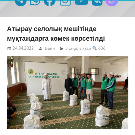
Атырау селолық мешітінде
мұқтаждарға көмек көрсетілді
24.04.2022
Баян
Жаңалықтар
636