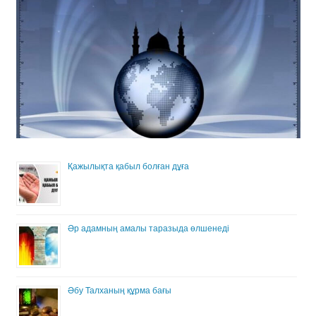
Қажылықта қабыл болған дұға
Әр адамның амалы таразыда өлшенеді
Әбу Талханың құрма бағы