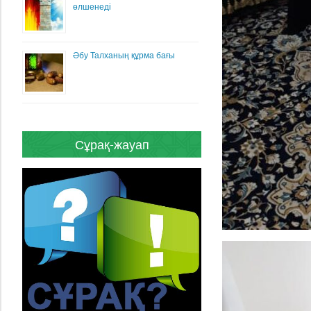
өлшенеді
Әбу Талханың құрма бағы
Сұрақ-жауап