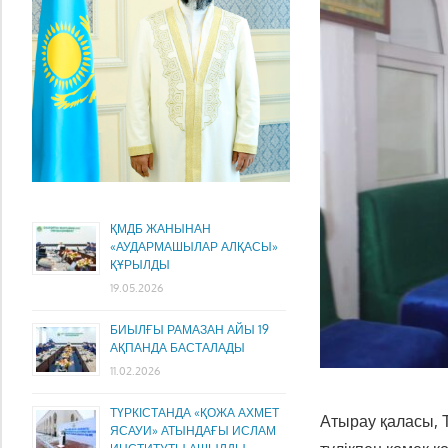
ҚМДБ ЖАНЫНАН
«АУДАРМАШЫЛАР АЛҚАСЫ»
ҚҰРЫЛДЫ
19.05.2026
БИЫЛҒЫ РАМАЗАН АЙЫ 19
АҚПАНДА БАСТАЛАДЫ
11.02.2026
ТҮРКІСТАНДА «ҚОЖА АХМЕТ
Атырау қаласы, 
ЯСАУИ» АТЫНДАҒЫ ИСЛАМ