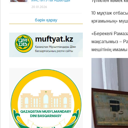
түлікпен көмек кө
ИНСТИТУТЫ АШЫЛДЫ
20.01.2026
10 мұқтаж отбасы
бәрін қарау
қоғамының» мүш
«Берекелі Рамаз
мақсатымыз – Ра
мешітінің имамы