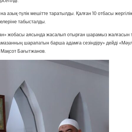
рсетілді.
на азық-түлік мешітте таратылды. Қалған 10 отбасы жергілі
елеріне табысталды.
ан» жобасы аясында жасалып отырған шарамыз жалғасын т
мазанның шарапатын барша адамға сезіндіру» дейді «Мәу
 Мақсот Бағытжанов.