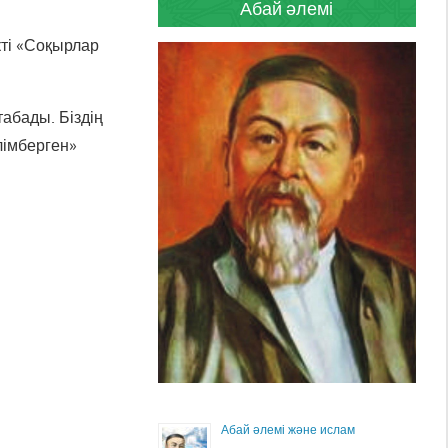
Абай әлемі
кті «Соқырлар
абады. Біздің
лімберген»
Абай әлемі және ислам