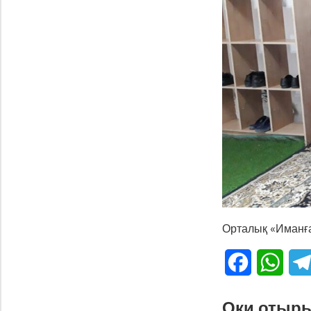
Орталық «Иманға
Facebook
What
Оқи отыр