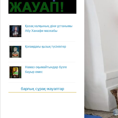
Қазақ халқының діни ұстанымы
Абу Ханафи мазхабы
Қоғамдағы қызық түсініктер
Намаз оқымайтындар бузге
бауыр емес
барлық сұрақ-жауаптар