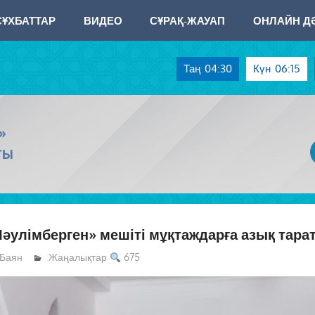
СҰХБАТТАР
ВИДЕО
СҰРАҚ-ЖАУАП
ОНЛАЙН ДӘ
Таң
04:30
Күн
06:15
»
ТЫ
әулімберген» мешіті мұқтаждарға азық тара
Баян
Жаңалықтар
675