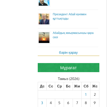
Президент Абай күнімен
құттықтады
Абайдың жиырмасыншы қара
сөзі
бәрін қарау
Мұрағат
Тамыз (2026)
Дс
Сс
Ср
Бс
Жм
Сб
Жс
1
2
3
4
5
6
7
8
9