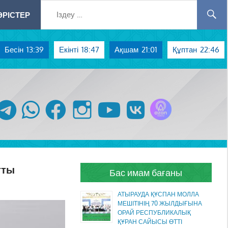
РІСТЕР
Бесін
13:39
Екінті
18:47
Ақшам
21:01
Құптан
22:46
Azan радиосы
telegram
whatsapp
facebook
instagram
youtube
vk
тты
Бас имам бағаны
АТЫРАУДА ҚҰСПАН МОЛЛА
МЕШІТІНІҢ 70 ЖЫЛДЫҒЫНА
ОРАЙ РЕСПУБЛИКАЛЫҚ
ҚҰРАН САЙЫСЫ ӨТТІ