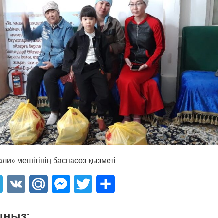
ли» мешітінің баспасөз-қызметі.
sApp
Telegram
VK
Mail.Ru
Messenger
Twitter
Share
ыңыз: