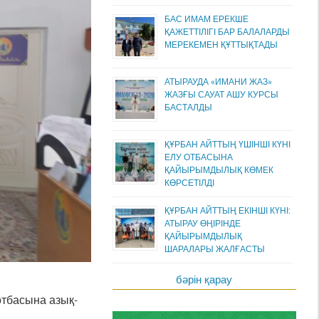
БАС ИМАМ ЕРЕКШЕ
ҚАЖЕТТІЛІГІ БАР БАЛАЛАРДЫ
МЕРЕКЕМЕН ҚҰТТЫҚТАДЫ
АТЫРАУДА «ИМАНИ ЖАЗ»
ЖАЗҒЫ САУАТ АШУ КУРСЫ
БАСТАЛДЫ
ҚҰРБАН АЙТТЫҢ ҮШІНШІ КҮНІ
ЕЛУ ОТБАСЫНА
ҚАЙЫРЫМДЫЛЫҚ КӨМЕК
КӨРСЕТІЛДІ
ҚҰРБАН АЙТТЫҢ ЕКІНШІ КҮНІ:
АТЫРАУ ӨҢІРІНДЕ
ҚАЙЫРЫМДЫЛЫҚ
ШАРАЛАРЫ ЖАЛҒАСТЫ
бәрін қарау
отбасына азық-