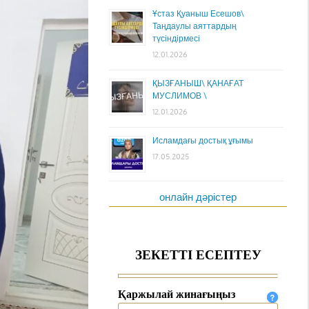
Ұстаз Қуаныш Есешов\
Таңдаулы аяттардың
түсіндірмесі
12.01.2026
ҚЫЗҒАНЫШ\ ҚАНАҒАТ
МУСЛИМОВ \
12.01.2026
Исламдағы достық ұғымы
17.05.2025
онлайн дәрістер