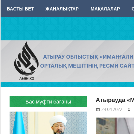
Skip
БАСТЫ БЕТ
ЖАҢАЛЫҚТАР
МАҚАЛАЛАР
to
content
AMIN.KZ
АТЫРАУ ОБЛЫСТЫҚ «ИМАНҒАЛИ
ОРТАЛЫҚ МЕШІТІНІҢ РЕСМИ САЙ
Атырауда «М
Бас мүфти бағаны
24.04.2022