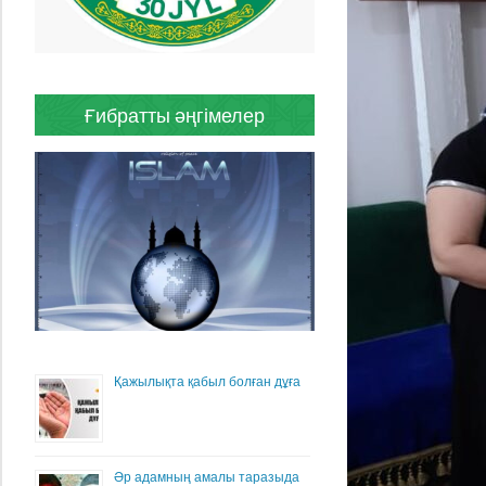
Ғибратты әңгімелер
Қажылықта қабыл болған дұға
Әр адамның амалы таразыда