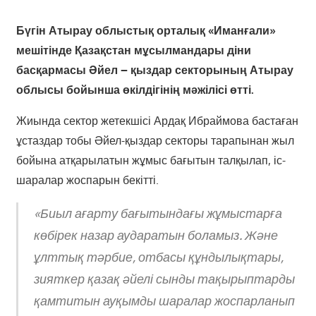
Бүгін Атырау облыстық орталық «Иманғали»
мешітінде Қазақстан мұсылмандары діни
басқармасы Әйел – қыздар секторының Атырау
облысы бойынша өкілдігінің мәжілісі өтті.
Жиында сектор жетекшісі Ардақ Ибраймова бастаған
ұстаздар тобы Әйел-қыздар секторы тарапынан жыл
бойына атқарылатын жұмыс бағытын талқылап, іс-
шаралар жоспарын бекітті.
«Биыл ағарту бағытындағы жұмыстарға
көбірек назар аударатын боламыз. Және
ұлттық тәрбие, отбасы құндылықтары,
зияткер қазақ әйелі сынды тақырыптарды
қамтитын ауқымды шаралар жоспарланып