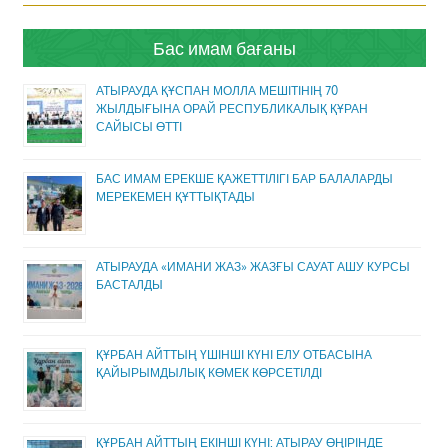
Бас имам бағаны
АТЫРАУДА ҚҰСПАН МОЛЛА МЕШІТІНІҢ 70
ЖЫЛДЫҒЫНА ОРАЙ РЕСПУБЛИКАЛЫҚ ҚҰРАН
САЙЫСЫ ӨТТІ
БАС ИМАМ ЕРЕКШЕ ҚАЖЕТТІЛІГІ БАР БАЛАЛАРДЫ
МЕРЕКЕМЕН ҚҰТТЫҚТАДЫ
АТЫРАУДА «ИМАНИ ЖАЗ» ЖАЗҒЫ САУАТ АШУ КУРСЫ
БАСТАЛДЫ
ҚҰРБАН АЙТТЫҢ ҮШІНШІ КҮНІ ЕЛУ ОТБАСЫНА
ҚАЙЫРЫМДЫЛЫҚ КӨМЕК КӨРСЕТІЛДІ
ҚҰРБАН АЙТТЫҢ ЕКІНШІ КҮНІ: АТЫРАУ ӨҢІРІНДЕ