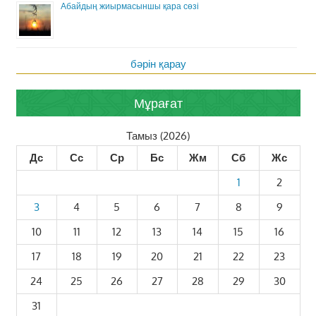
Абайдың жиырмасыншы қара сөзі
бәрін қарау
Мұрағат
Тамыз (2026)
Дс
Сс
Ср
Бс
Жм
Сб
Жс
1
2
3
4
5
6
7
8
9
10
11
12
13
14
15
16
17
18
19
20
21
22
23
24
25
26
27
28
29
30
31