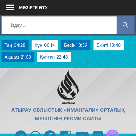
Skip
МӘЗІРГЕ ӨТУ
to
content
Таң
04:28
Күн
06:14
Бесін
13:39
Екінті
18:48
Ақшам
21:03
Құптан
22:48
AMIN.KZ
АТЫРАУ ОБЛЫСТЫҚ «ИМАНҒАЛИ» ОРТАЛЫҚ
МЕШІТІНІҢ РЕСМИ САЙТЫ
Azan радиос
telegram
whatsapp
facebook
instagram
youtube
vk