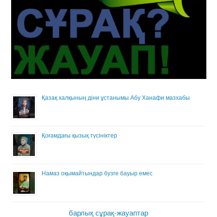
Қазақ халқының діни ұстанымы Абу Ханафи мазхабы
Қоғамдағы қызық түсініктер
Намаз оқымайтындар бузге бауыр емес
барлық сұрақ-жауаптар