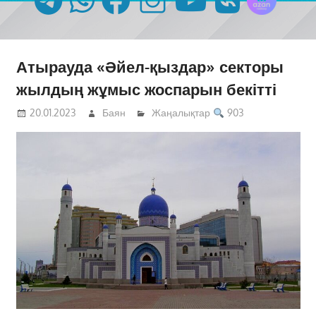
Атырауда «Әйел-қыздар» секторы
жылдың жұмыс жоспарын бекітті
20.01.2023
Баян
Жаңалықтар
903