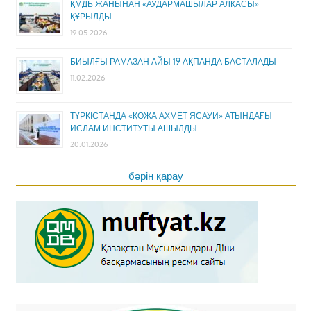
ҚМДБ ЖАНЫНАН «АУДАРМАШЫЛАР АЛҚАСЫ»
ҚҰРЫЛДЫ
19.05.2026
БИЫЛҒЫ РАМАЗАН АЙЫ 19 АҚПАНДА БАСТАЛАДЫ
11.02.2026
ТҮРКІСТАНДА «ҚОЖА АХМЕТ ЯСАУИ» АТЫНДАҒЫ
ИСЛАМ ИНСТИТУТЫ АШЫЛДЫ
20.01.2026
бәрін қарау