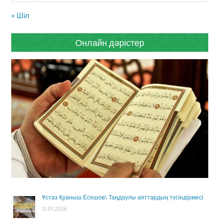
« Шіл
Онлайн дәрістер
Ұстаз Қуаныш Есешов\ Таңдаулы аяттардың түсіндірмесі
12.01.2026