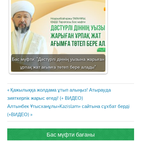
Бас мүфти: "Дәстүрлі діннің уызына жарыған
ұрпақ жат ағымға төтеп бере алады"
Жазба
Previous
Қажылыққа жолдама ұтып алыңыз! Атырауда
навигациясы
Post:
зияткерлік жарыс өтеді! (+ ВИДЕО)
Next
Алтынбек Ұтысханұлы»Kazislam» сайтына сұхбат берді
Post:
(+ВИДЕО)
Бас мүфти бағаны