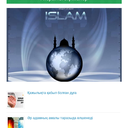
Қажылықта қабыл болған дұға
Әр адамның амалы таразыда өлшенеді