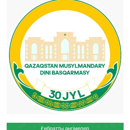
Ғибратты әңгімелер