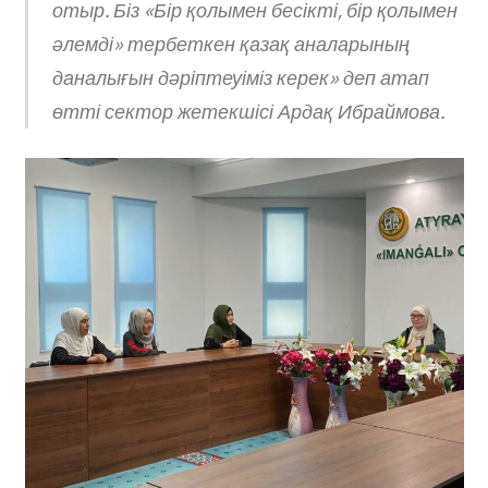
отыр. Біз «Бір қолымен бесікті, бір қолымен
әлемді» тербеткен қазақ аналарының
даналығын дәріптеуіміз керек» деп атап
өтті сектор жетекшісі Ардақ Ибраймова.