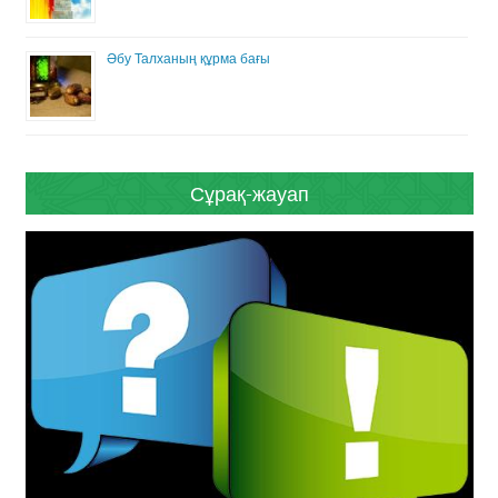
Әбу Талханың құрма бағы
Сұрақ-жауап