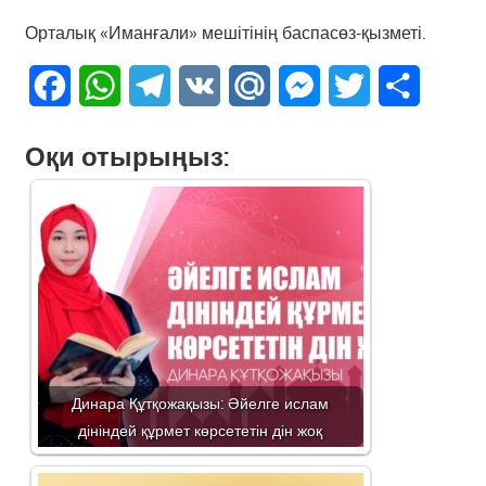
Орталық «Иманғали» мешітінің баспасөз-қызметі.
Facebook
WhatsApp
Telegram
VK
Mail.Ru
Messenger
Twitter
Share
Оқи отырыңыз:
Динара Құтқожақызы: Әйелге ислам
дініндей құрмет көрсететін дін жоқ