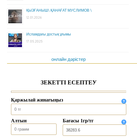
ҚЫЗҒАНЫШ\ ҚАНАҒАТ МУСЛИМОВ \
12.01.2026
Исламдағы достық ұғымы
17.05.2025
онлайн дәрістер