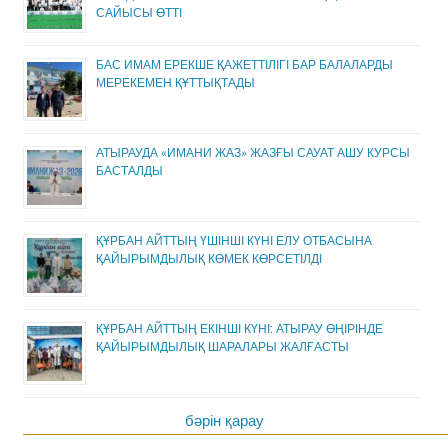
САЙЫСЫ ӨТТІ
БАС ИМАМ ЕРЕКШЕ ҚАЖЕТТІЛІГІ БАР БАЛАЛАРДЫ
МЕРЕКЕМЕН ҚҰТТЫҚТАДЫ
АТЫРАУДА «ИМАНИ ЖАЗ» ЖАЗҒЫ САУАТ АШУ КУРСЫ
БАСТАЛДЫ
ҚҰРБАН АЙТТЫҢ ҮШІНШІ КҮНІ ЕЛУ ОТБАСЫНА
ҚАЙЫРЫМДЫЛЫҚ КӨМЕК КӨРСЕТІЛДІ
ҚҰРБАН АЙТТЫҢ ЕКІНШІ КҮНІ: АТЫРАУ ӨҢІРІНДЕ
ҚАЙЫРЫМДЫЛЫҚ ШАРАЛАРЫ ЖАЛҒАСТЫ
бәрін қарау