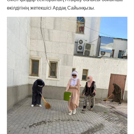
өкілдігінің жетекшісі Ардақ Сайынқызы.