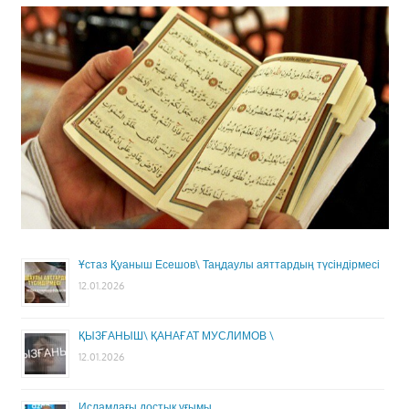
Ұстаз Қуаныш Есешов\ Таңдаулы аяттардың түсіндірмесі
12.01.2026
ҚЫЗҒАНЫШ\ ҚАНАҒАТ МУСЛИМОВ \
12.01.2026
Исламдағы достық ұғымы