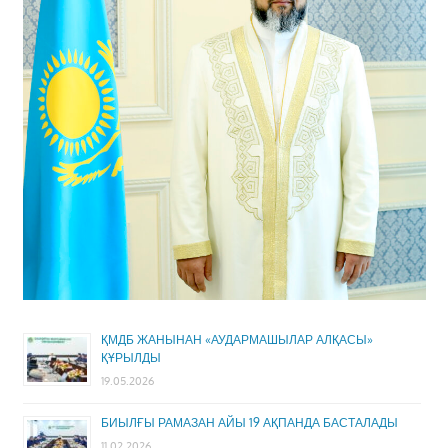
ҚМДБ ЖАНЫНАН «АУДАРМАШЫЛАР АЛҚАСЫ»
ҚҰРЫЛДЫ
19.05.2026
БИЫЛҒЫ РАМАЗАН АЙЫ 19 АҚПАНДА БАСТАЛАДЫ
11.02.2026