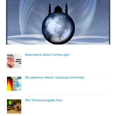
Қажылықта қабыл болған дұға
Әр адамның амалы таразыда өлшенеді
Әбу Талханың құрма бағы