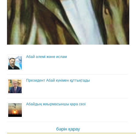
Абай әлемі және ислам
Президент Абай күнімен құттықтады
Абайдың жиырмасыншы қара сөзі
бәрін қарау