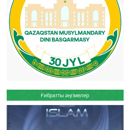
Ғибратты әңгімелер