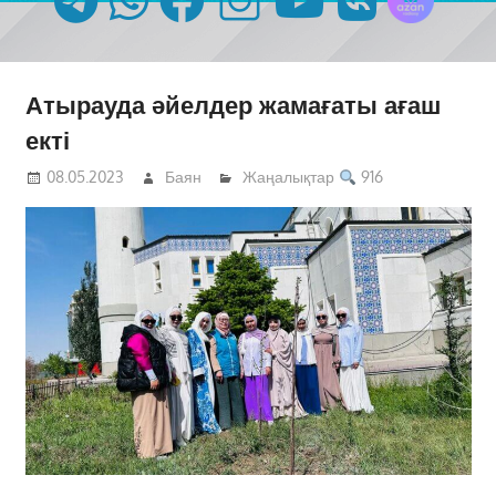
Атырауда әйелдер жамағаты ағаш
екті
08.05.2023
Баян
Жаңалықтар
916