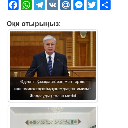
Facebook
WhatsApp
Telegram
VK
Mail.Ru
Messenger
Twitter
Share
Оқи отырыңыз:
Әділетті Қазақстан: заң мен тәртіп,
экономикалық өсім, қоғамдық оптимизм -
Жолдаудың толық мәтіні