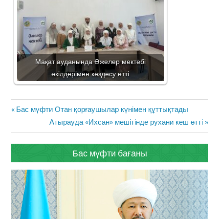
Мақат ауданында Әжелер мектебі
өкілдерімен кездесу өтті
Жазба
Previous
Бас мүфти Отан қорғаушылар күнімен құттықтады
навигациясы
Post:
Next
Атырауда «Ихсан» мешітінде рухани кеш өтті
Post:
Бас мүфти бағаны