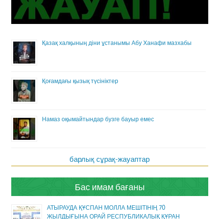
Қазақ халқының діни ұстанымы Абу Ханафи мазхабы
Қоғамдағы қызық түсініктер
Намаз оқымайтындар бузге бауыр емес
барлық сұрақ-жауаптар
Бас имам бағаны
АТЫРАУДА ҚҰСПАН МОЛЛА МЕШІТІНІҢ 70
ЖЫЛДЫҒЫНА ОРАЙ РЕСПУБЛИКАЛЫҚ ҚҰРАН