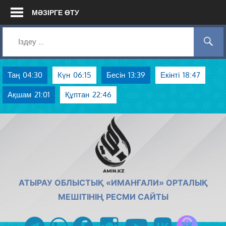
Skip
МӘЗІРГЕ ӨТУ
to
content
Таң
04:30
Күн
06:15
Бесін
13:39
Екінті
18:47
Ақшам
21:01
Құптан
22:46
AMIN.KZ
АТЫРАУ ОБЛЫСТЫҚ «ИМАНҒАЛИ» ОРТАЛЫҚ
МЕШІТІНІҢ РЕСМИ САЙТЫ
Azan радиос
telegram
whatsapp
facebook
instagram
youtube
vk