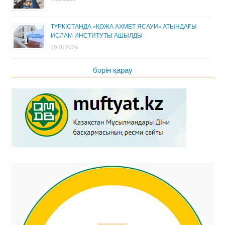
ТҮРКІСТАНДА «ҚОЖА АХМЕТ ЯСАУИ» АТЫНДАҒЫ
ИСЛАМ ИНСТИТУТЫ АШЫЛДЫ
20.01.2026
бәрін қарау