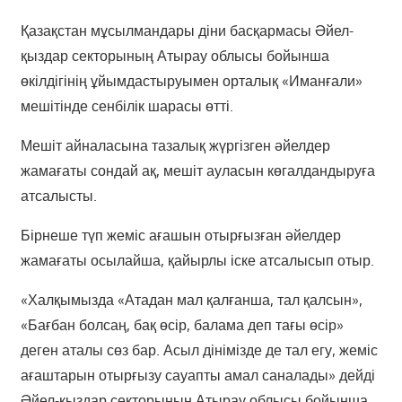
Қазақстан мұсылмандары діни басқармасы Әйел-
қыздар секторының Атырау облысы бойынша
өкілдігінің ұйымдастыруымен орталық «Иманғали»
мешітінде сенбілік шарасы өтті.
Мешіт айналасына тазалық жүргізген әйелдер
жамағаты сондай ақ, мешіт ауласын көгалдандыруға
атсалысты.
Бірнеше түп жеміс ағашын отырғызған әйелдер
жамағаты осылайша, қайырлы іске атсалысып отыр.
«Халқымызда «Атадан мал қалғанша, тал қалсын»,
«Бағбан болсаң, бақ өсір, балама деп тағы өсір»
деген аталы сөз бар. Асыл дінімізде де тал егу, жеміс
ағаштарын отырғызу сауапты амал саналады» дейді
Әйел-қыздар секторының Атырау облысы бойынша