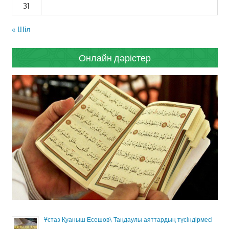
31
« Шіл
Онлайн дәрістер
Ұстаз Қуаныш Есешов\ Таңдаулы аяттардың түсіндірмесі