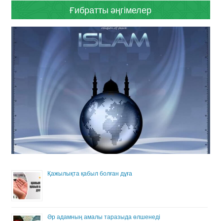
Ғибратты әңгімелер
Қажылықта қабыл болған дұға
Әр адамның амалы таразыда өлшенеді