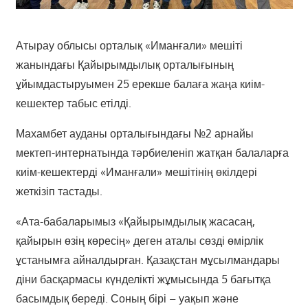
Атырау облысы орталық «Иманғали» мешіті
жанындағы Қайырымдылық орталығының
ұйымдастыруымен 25 ерекше балаға жаңа киім-
кешектер табыс етілді.
Махамбет ауданы орталығындағы №2 арнайы
мектеп-интернатында тәрбиеленіп жатқан балаларға
киім-кешектерді «Иманғали» мешітінің өкілдері
жеткізіп тастады.
«Ата-бабаларымыз «Қайырымдылық жасасаң,
қайырын өзің көресің» деген аталы сөзді өмірлік
ұстанымға айналдырған. Қазақстан мұсылмандары
діни басқармасы күнделікті жұмысында 5 бағытқа
басымдық береді. Соның бірі – уақып және