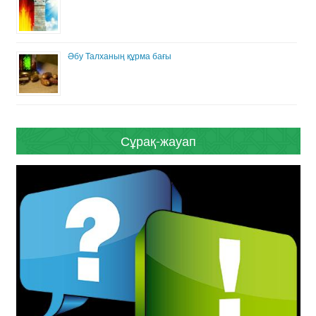
Әбу Талханың құрма бағы
Сұрақ-жауап