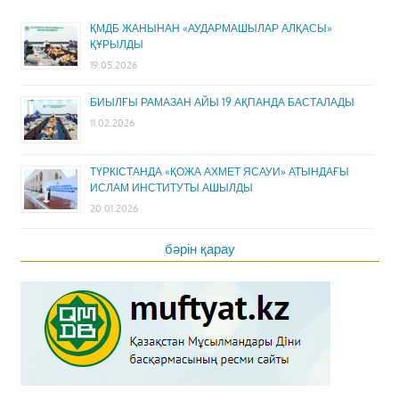
ҚМДБ ЖАНЫНАН «АУДАРМАШЫЛАР АЛҚАСЫ»
ҚҰРЫЛДЫ
19.05.2026
БИЫЛҒЫ РАМАЗАН АЙЫ 19 АҚПАНДА БАСТАЛАДЫ
11.02.2026
ТҮРКІСТАНДА «ҚОЖА АХМЕТ ЯСАУИ» АТЫНДАҒЫ
ИСЛАМ ИНСТИТУТЫ АШЫЛДЫ
20.01.2026
бәрін қарау