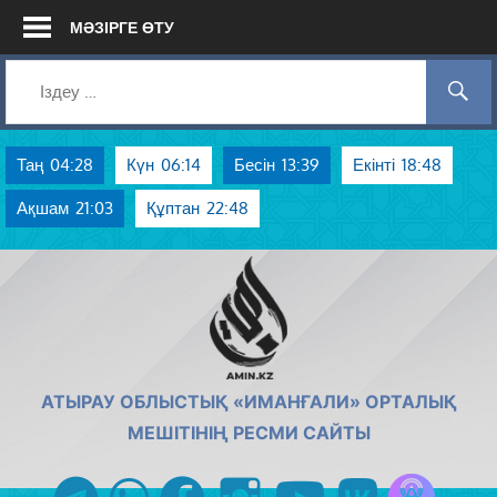
Skip
МӘЗІРГЕ ӨТУ
to
content
Таң
04:28
Күн
06:14
Бесін
13:39
Екінті
18:48
Ақшам
21:03
Құптан
22:48
AMIN.KZ
АТЫРАУ ОБЛЫСТЫҚ «ИМАНҒАЛИ» ОРТАЛЫҚ
МЕШІТІНІҢ РЕСМИ САЙТЫ
Azan радиос
telegram
whatsapp
facebook
instagram
youtube
vk