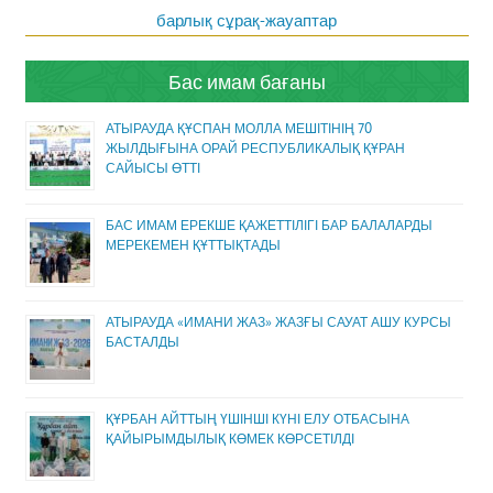
барлық сұрақ-жауаптар
Бас имам бағаны
АТЫРАУДА ҚҰСПАН МОЛЛА МЕШІТІНІҢ 70
ЖЫЛДЫҒЫНА ОРАЙ РЕСПУБЛИКАЛЫҚ ҚҰРАН
САЙЫСЫ ӨТТІ
БАС ИМАМ ЕРЕКШЕ ҚАЖЕТТІЛІГІ БАР БАЛАЛАРДЫ
МЕРЕКЕМЕН ҚҰТТЫҚТАДЫ
АТЫРАУДА «ИМАНИ ЖАЗ» ЖАЗҒЫ САУАТ АШУ КУРСЫ
БАСТАЛДЫ
ҚҰРБАН АЙТТЫҢ ҮШІНШІ КҮНІ ЕЛУ ОТБАСЫНА
ҚАЙЫРЫМДЫЛЫҚ КӨМЕК КӨРСЕТІЛДІ