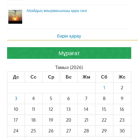
Абайдың жиырмасыншы қара сөзі
бәрін қарау
Мұрағат
Тамыз (2026)
Дс
Сс
Ср
Бс
Жм
Сб
Жс
1
2
3
4
5
6
7
8
9
10
11
12
13
14
15
16
17
18
19
20
21
22
23
24
25
26
27
28
29
30