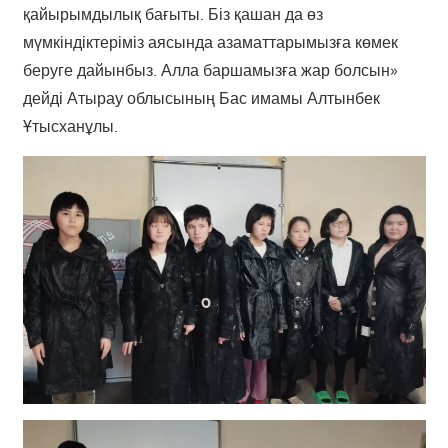
қайырымдылық бағыты. Біз қашан да өз
мүмкіндіктеріміз аясында азаматтарымызға көмек
беруге дайынбыз. Алла баршамызға жар болсын»
дейді Атырау облысының Бас имамы Алтынбек
Ұтысханұлы.