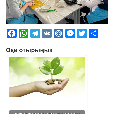
Facebook
WhatsApp
Telegram
VK
Mail.Ru
Messenger
Twitter
Share
Оқи отырыңыз:
УАҚЫП ЖАСАҒАН АДАМНЫҢ САУАБЫ