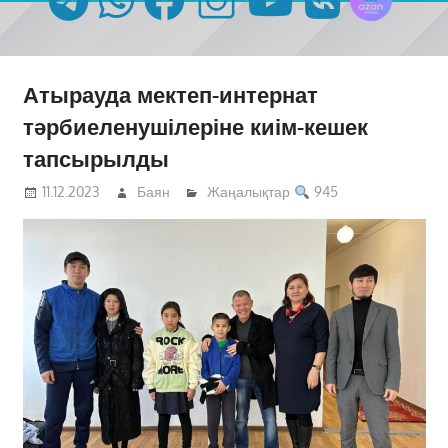
Атырауда мектеп-интернат
тәрбиеленушілеріне киім-кешек
тапсырылды
11.12.2023
Баян
Жаңалықтар
945