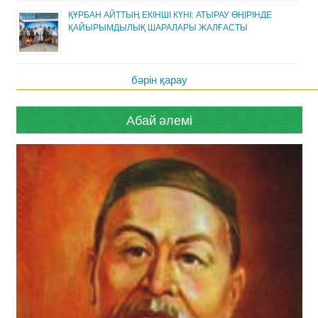
ҚҰРБАН АЙТТЫҢ ЕКІНШІ КҮНІ: АТЫРАУ ӨҢІРІНДЕ
ҚАЙЫРЫМДЫЛЫҚ ШАРАЛАРЫ ЖАЛҒАСТЫ
бәрін қарау
Абай әлемі