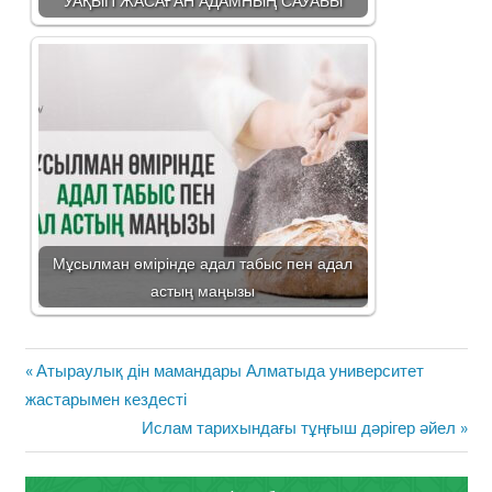
Мұсылман өмірінде адал табыс пен адал
астың маңызы
Жазба
Previous
Атыраулық дін мамандары Алматыда университет
навигациясы
Post:
жастарымен кездесті
Next
Ислам тарихындағы тұңғыш дәрігер әйел
Post: