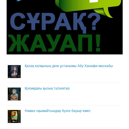
Қазақ халқының діни ұстанымы Абу Ханафи мазхабы
Қоғамдағы қызық түсініктер
Намаз оқымайтындар бузге бауыр емес