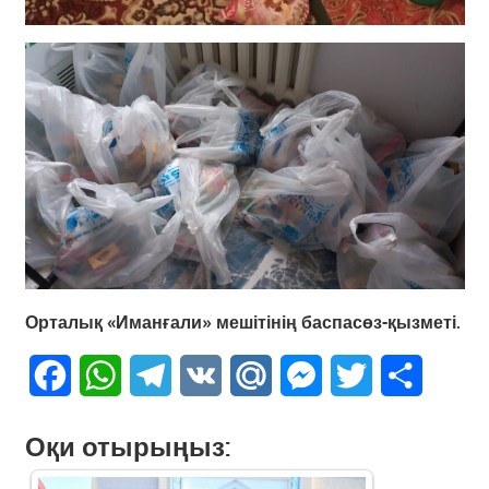
Орталық «Иманғали» мешітінің баспасөз-қызметі.
Facebook
WhatsApp
Telegram
VK
Mail.Ru
Messenger
Twitter
Share
Оқи отырыңыз: