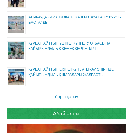
АТЫРАУДА «ИМАНИ ЖАЗ» ЖАЗҒЫ САУАТ АШУ КУРСЫ
БАСТАЛДЫ
ҚҰРБАН АЙТТЫҢ ҮШІНШІ КҮНІ ЕЛУ ОТБАСЫНА
ҚАЙЫРЫМДЫЛЫҚ КӨМЕК КӨРСЕТІЛДІ
ҚҰРБАН АЙТТЫҢ ЕКІНШІ КҮНІ: АТЫРАУ ӨҢІРІНДЕ
ҚАЙЫРЫМДЫЛЫҚ ШАРАЛАРЫ ЖАЛҒАСТЫ
бәрін қарау
Абай әлемі