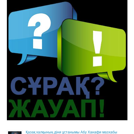
Қазақ халқының діни ұстанымы Абу Ханафи мазхабы