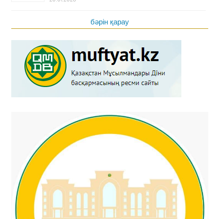
бәрін қарау