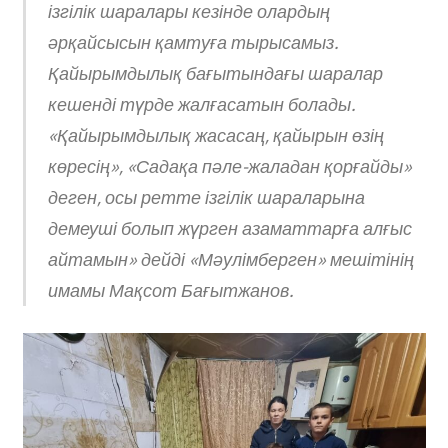
ізгілік шаралары кезінде олардың
әрқайсысын қамтуға тырысамыз.
Қайырымдылық бағытындағы шаралар
кешенді түрде жалғасатын болады.
«Қайырымдылық жасасаң, қайырын өзің
көресің», «Садақа пәле-жаладан қорғайды»
деген, осы ретте ізгілік шараларына
демеуші болып жүрген азаматтарға алғыс
айтамын» дейді «Мәулімберген» мешітінің
имамы Мақсот Бағытжанов.