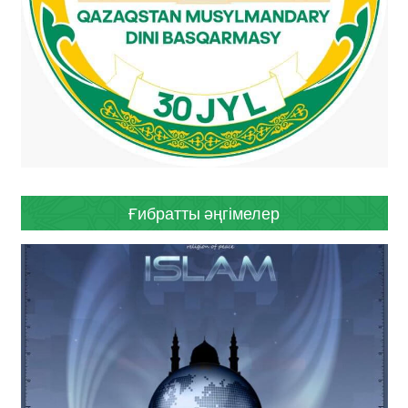
Ғибратты әңгімелер