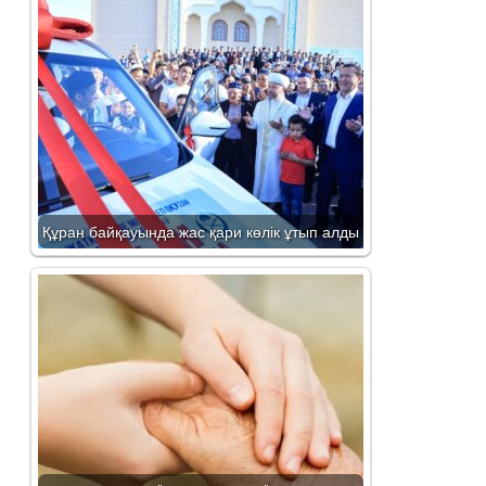
Құран байқауында жас қари көлік ұтып алды