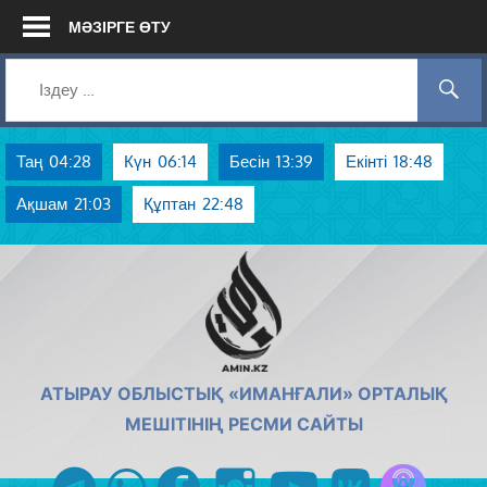
Skip
МӘЗІРГЕ ӨТУ
to
content
Таң
04:28
Күн
06:14
Бесін
13:39
Екінті
18:48
Ақшам
21:03
Құптан
22:48
AMIN.KZ
АТЫРАУ ОБЛЫСТЫҚ «ИМАНҒАЛИ» ОРТАЛЫҚ
МЕШІТІНІҢ РЕСМИ САЙТЫ
Azan радиос
telegram
whatsapp
facebook
instagram
youtube
vk