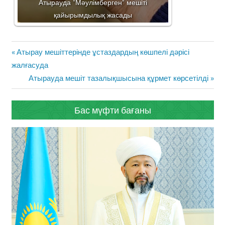
Атырауда "Мәулімберген" мешіті
қайырымдылық жасады
Жазба
Previous
Атырау мешіттерінде ұстаздардың көшпелі дәрісі
навигациясы
Post:
жалғасуда
Next
Атырауда мешіт тазалықшысына құрмет көрсетілді
Post:
Бас мүфти бағаны