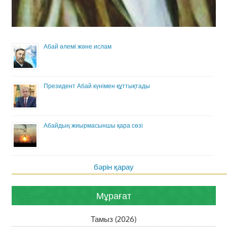
Абай әлемі және ислам
Президент Абай күнімен құттықтады
Абайдың жиырмасыншы қара сөзі
бәрін қарау
Мұрағат
Тамыз (2026)