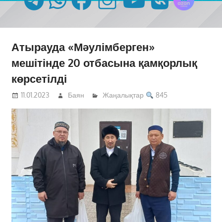
Атырауда «Мәулімберген»
мешітінде 20 отбасына қамқорлық
көрсетілді
11.01.2023
Баян
Жаңалықтар
845