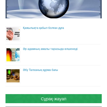
Қажылықта қабыл болған дұға
Әр адамның амалы таразыда өлшенеді
Әбу Талханың құрма бағы
Сұрақ-жауап