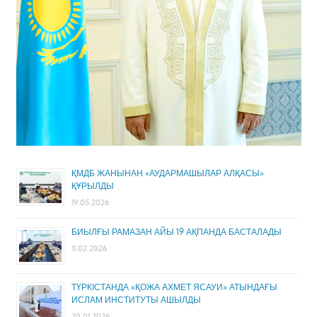
ҚМДБ ЖАНЫНАН «АУДАРМАШЫЛАР АЛҚАСЫ»
ҚҰРЫЛДЫ
19.05.2026
БИЫЛҒЫ РАМАЗАН АЙЫ 19 АҚПАНДА БАСТАЛАДЫ
11.02.2026
ТҮРКІСТАНДА «ҚОЖА АХМЕТ ЯСАУИ» АТЫНДАҒЫ
ИСЛАМ ИНСТИТУТЫ АШЫЛДЫ
20.01.2026