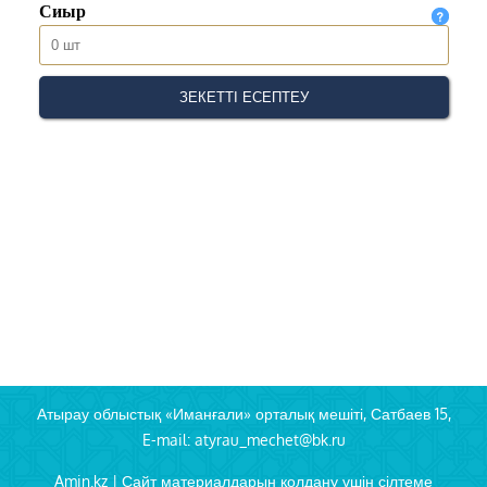
Атырау облыстық «Иманғали» орталық мешіті, Сатбаев 15,
E-mail: atyrau_mechet@bk.ru
Amin.kz | Сайт материалдарын қолдану үшін сілтеме