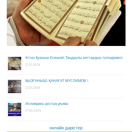
Ұстаз Қуаныш Есешов\ Таңдаулы аяттардың түсіндірмесі
12.01.2026
ҚЫЗҒАНЫШ\ ҚАНАҒАТ МУСЛИМОВ \
12.01.2026
Исламдағы достық ұғымы
17.05.2025
онлайн дәрістер