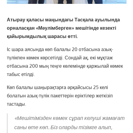
Атырау қаласы маңындағы Тасқала ауылында
орналасқан «Мәулімберген» мешітінде кезекті
қайырымдылық шарасы өтті.
Іс шара аясында көп балалы 20 отбасына азық-
түлікпен көмек көрсетілді. Сондай ақ, екі мұқтаж
отбасына 200 мың теңге көлемінде қаржылай көмек
табыс етілді.
Көп балалы шаңырақтарға әрқайсысы 25 келі
болатын азық-түлік пакеттерін еріктілер жеткізіп
тастады.
«Мешітімізден көмек сұрап келуші жамағат
саны өте көп. Біз оларды тізімге алып,