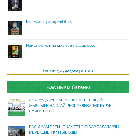
Қоғамдағы қызық түсініктер
Намаз оқымайтындар бузге бауыр емес
барлық сұрақ-жауаптар
Бас имам бағаны
АТЫРАУДА ҚҰСПАН МОЛЛА МЕШІТІНІҢ 70
ЖЫЛДЫҒЫНА ОРАЙ РЕСПУБЛИКАЛЫҚ ҚҰРАН
САЙЫСЫ ӨТТІ
БАС ИМАМ ЕРЕКШЕ ҚАЖЕТТІЛІГІ БАР БАЛАЛАРДЫ
МЕРЕКЕМЕН ҚҰТТЫҚТАДЫ