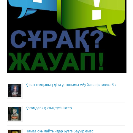
Қазақ халқының діни ұстанымы Абу Ханафи мазхабы
Қоғамдағы қызық түсініктер
Намаз оқымайтындар бузге бауыр емес