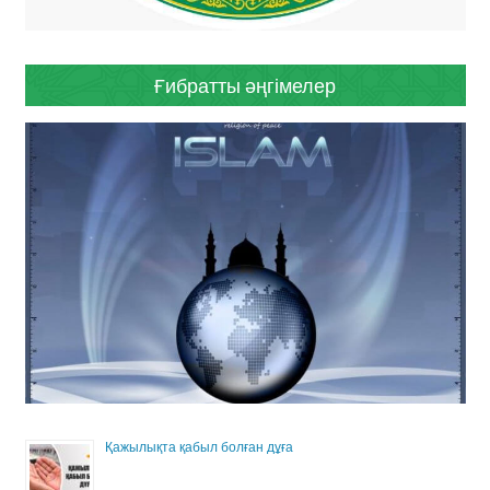
Ғибратты әңгімелер
Қажылықта қабыл болған дұға