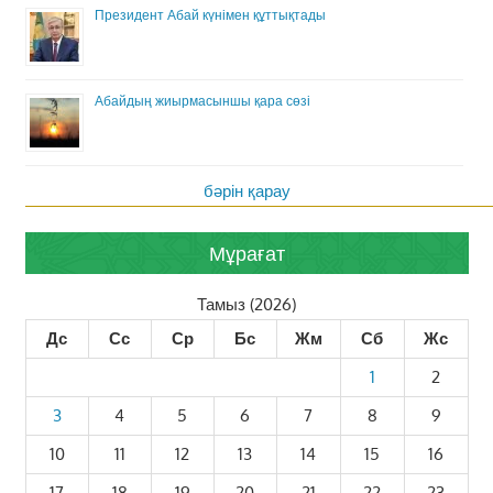
Президент Абай күнімен құттықтады
Абайдың жиырмасыншы қара сөзі
бәрін қарау
Мұрағат
Тамыз (2026)
Дс
Сс
Ср
Бс
Жм
Сб
Жс
1
2
3
4
5
6
7
8
9
10
11
12
13
14
15
16
17
18
19
20
21
22
23