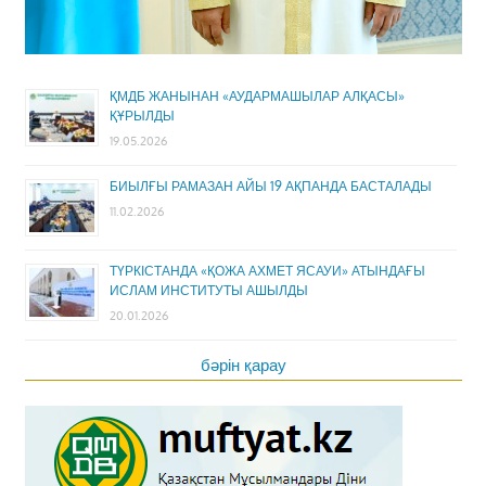
ҚМДБ ЖАНЫНАН «АУДАРМАШЫЛАР АЛҚАСЫ»
ҚҰРЫЛДЫ
19.05.2026
БИЫЛҒЫ РАМАЗАН АЙЫ 19 АҚПАНДА БАСТАЛАДЫ
11.02.2026
ТҮРКІСТАНДА «ҚОЖА АХМЕТ ЯСАУИ» АТЫНДАҒЫ
ИСЛАМ ИНСТИТУТЫ АШЫЛДЫ
20.01.2026
бәрін қарау