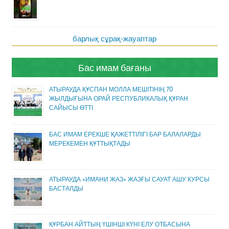
барлық сұрақ-жауаптар
Бас имам бағаны
АТЫРАУДА ҚҰСПАН МОЛЛА МЕШІТІНІҢ 70
ЖЫЛДЫҒЫНА ОРАЙ РЕСПУБЛИКАЛЫҚ ҚҰРАН
САЙЫСЫ ӨТТІ
БАС ИМАМ ЕРЕКШЕ ҚАЖЕТТІЛІГІ БАР БАЛАЛАРДЫ
МЕРЕКЕМЕН ҚҰТТЫҚТАДЫ
АТЫРАУДА «ИМАНИ ЖАЗ» ЖАЗҒЫ САУАТ АШУ КУРСЫ
БАСТАЛДЫ
ҚҰРБАН АЙТТЫҢ ҮШІНШІ КҮНІ ЕЛУ ОТБАСЫНА