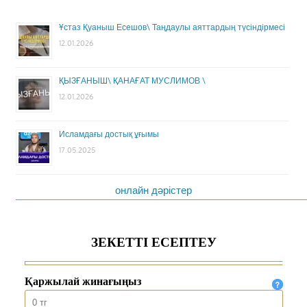
Ұстаз Қуаныш Есешов\ Таңдаулы аяттардың түсіндірмесі
12.01.2026
ҚЫЗҒАНЫШ\ ҚАНАҒАТ МУСЛИМОВ \
12.01.2026
Исламдағы достық ұғымы
17.05.2025
онлайн дәрістер