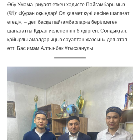
Әбу Умама риуаят еткен хадисте Пайғамбарымыз
(ﷺ): «Құран оқыңдар! Ол қиямет күні иесіне шапағат
етеді», – деп басқа пайғамбарларға берілмеген
шапағатты Құран иеленетінін білдірген. Сондықтан,
қайырлы амалдарыңыз сауаптан жазсын» деп атап
өтті Бас имам Алтынбек Ұтысханұлы.