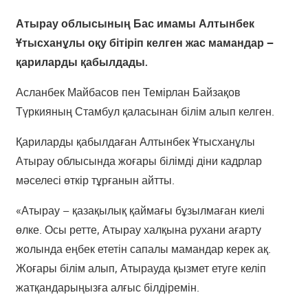
Атырау облысының Бас имамы Алтынбек
Ұтысханұлы оқу бітіріп келген жас мамандар –
қариларды қабылдады.
Асланбек Майбасов пен Темірлан Байзақов
Түркияның Стамбул қаласынан білім алып келген.
Қариларды қабылдаған Алтынбек Ұтысханұлы
Атырау облысында жоғары білімді діни кадрлар
мәселесі өткір тұрғанын айтты.
«Атырау – қазақылық қаймағы бұзылмаған киелі
өлке. Осы ретте, Атырау халқына рухани ағарту
жолында еңбек ететін сапалы мамандар керек ақ.
Жоғары білім алып, Атырауда қызмет етуге келіп
жатқандарыңызға алғыс білдіремін.