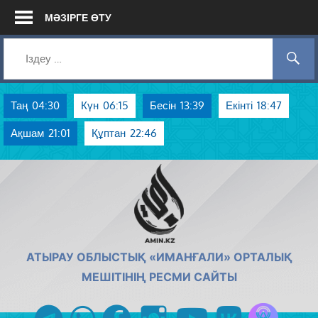
Skip
МӘЗІРГЕ ӨТУ
to
content
Таң
04:30
Күн
06:15
Бесін
13:39
Екінті
18:47
Ақшам
21:01
Құптан
22:46
AMIN.KZ
АТЫРАУ ОБЛЫСТЫҚ «ИМАНҒАЛИ» ОРТАЛЫҚ
МЕШІТІНІҢ РЕСМИ САЙТЫ
Azan радиос
telegram
whatsapp
facebook
instagram
youtube
vk