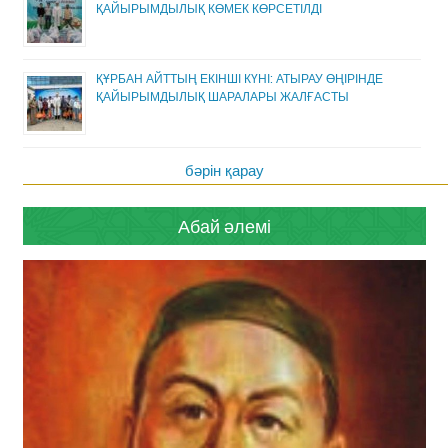
ҚАЙЫРЫМДЫЛЫҚ КӨМЕК КӨРСЕТІЛДІ
ҚҰРБАН АЙТТЫҢ ЕКІНШІ КҮНІ: АТЫРАУ ӨҢІРІНДЕ
ҚАЙЫРЫМДЫЛЫҚ ШАРАЛАРЫ ЖАЛҒАСТЫ
бәрін қарау
Абай әлемі