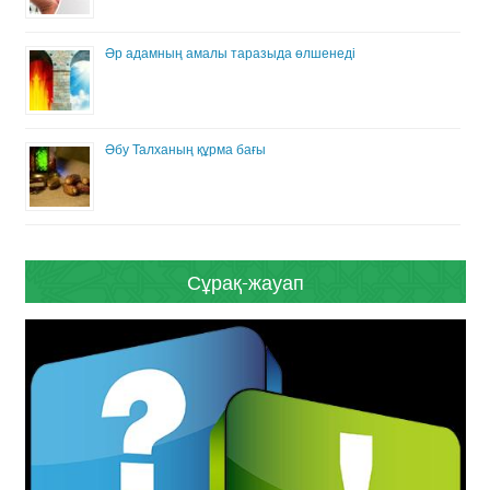
Әр адамның амалы таразыда өлшенеді
Әбу Талханың құрма бағы
Сұрақ-жауап