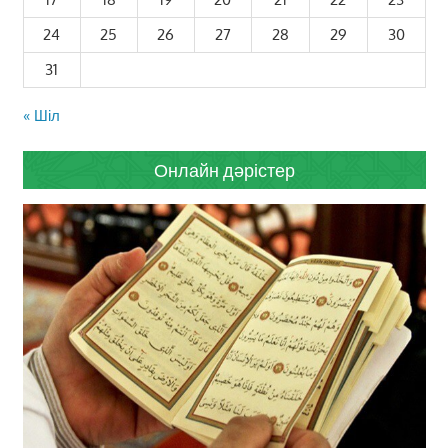
24
25
26
27
28
29
30
31
« Шіл
Онлайн дәрістер