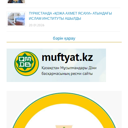
ТҮРКІСТАНДА «ҚОЖА АХМЕТ ЯСАУИ» АТЫНДАҒЫ
ИСЛАМ ИНСТИТУТЫ АШЫЛДЫ
20.01.2026
бәрін қарау