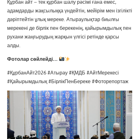
Құрбан айт – тек құрбан шалу рәсімі ғана емес,
адамдарды жақсылыққа үндейтін, мейірім мен ізгілікті
дәріптейтін ұлық мереке. Атыраулықтар биылғы
мерекені де бірлік пен берекенің, қайырымдылық пен
рухани жаңғырудың жарқын үлгісі ретінде қарсы
алды.
Фотолар сөйлейді…
#ҚұрбанАйт2026 #Атырау #ҚМДБ #АйтМерекесі
#Қайырымдылық #БірлікПенБереке #Фоторепортаж