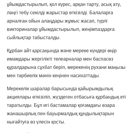
ұйымдастырылып, қол күрес, арқан тарту, асық ату,
ләңгі тебу секілді жарыстар өткізілді. Балаларға
арналған ойын алаңдары жұмыс жасап, түрлі
викториналар ұйымдастырылып, жеңімпаздарға
сыйлықтар табысталды.
Құрбан айт қарсаңында және мереке күндері өңір
имамдары жергілікті телеарналар мен баспасөз
құралдарына сұхбат беріп, мерекенің рухани маңызы
мен тәрбиелік мәнін кеңінен насихаттады.
Мерекелік шаралар барысында қайырымдылық
акциялары өткізіліп, жүздеген отбасыға құрбандық еті
таратылды. Бұл игі бастамалар қоғамдағы өзара
жанашырлық пен бауырмалдық құндылықтарын
нығайтуға өз үлесін қосты.