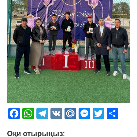
Facebook
WhatsApp
Telegram
VK
Mail.Ru
Messenger
Twitter
Share
Оқи отырыңыз: