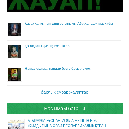
Қазақ халқының діни ұстанымы Абу Ханафи мазхабы
Қоғамдағы қызық түсініктер
Намаз оқымайтындар бузге бауыр емес
барлық сұрақ-жауаптар
Бас имам бағаны
АТЫРАУДА ҚҰСПАН МОЛЛА МЕШІТІНІҢ 70
ЖЫЛДЫҒЫНА ОРАЙ РЕСПУБЛИКАЛЫҚ ҚҰРАН