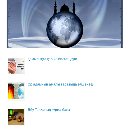
Қажылықта қабыл болған дұға
Әр адамның амалы таразыда өлшенеді
Әбу Талханың құрма бағы