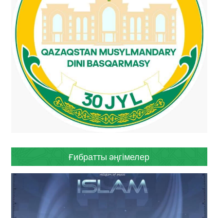
Ғибратты әңгімелер