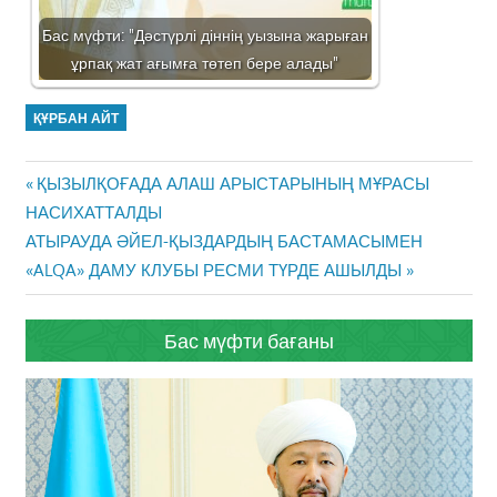
Бас мүфти: "Дәстүрлі діннің уызына жарыған
ұрпақ жат ағымға төтеп бере алады"
ҚҰРБАН АЙТ
Жазба
Previous
ҚЫЗЫЛҚОҒАДА АЛАШ АРЫСТАРЫНЫҢ МҰРАСЫ
навигациясы
Post:
НАСИХАТТАЛДЫ
Next
АТЫРАУДА ӘЙЕЛ-ҚЫЗДАРДЫҢ БАСТАМАСЫМЕН
Post:
«ALQA» ДАМУ КЛУБЫ РЕСМИ ТҮРДЕ АШЫЛДЫ
Бас мүфти бағаны