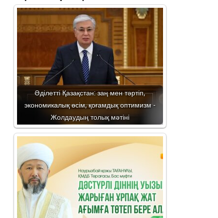
Әділетті Қазақстан: заң мен тәртіп,
экономикалық өсім, қоғамдық оптимизм -
Жолдаудың толық мәтіні