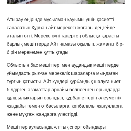
Атырау өңірінде мұсылман қауымы үшін қасиетті
саналатын Құрбан айт мерекесі жоғары деңгейде
аталып өтті. Мереке күні таңертең облысқа қарасты
барлық мешіттерде Айт намазы оқылып, жамағат бір-
бірін мерекемен құттықтады.
Облыстың бас мешіттері мен аудандық мешіттерде
ұйымдастырылған мерекелік шараларға мыңдаған
тұрғын қатысты. Айт күндері құрбандық шалуға ниет
білдірген азаматтар арнайы белгіленген орындарда
құлшылықтарын орындап, құрбан еттерін әлеуметтік
жағдайы төмен отбасыларға, көпбалалы жанұяларға
және мұқтаж жандарға үлестірді.
Мешіттер ауласында ұлттық спорт ойындары