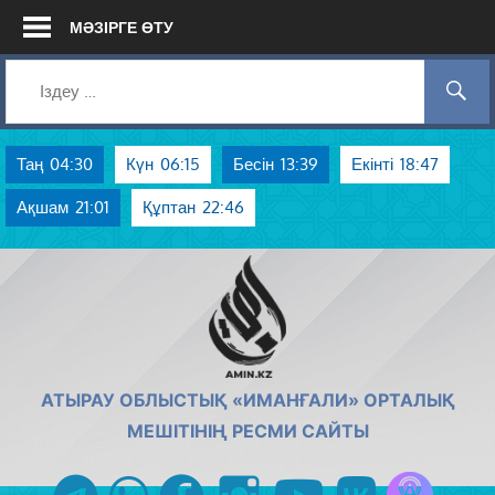
Skip
МӘЗІРГЕ ӨТУ
to
content
Таң
04:30
Күн
06:15
Бесін
13:39
Екінті
18:47
Ақшам
21:01
Құптан
22:46
AMIN.KZ
АТЫРАУ ОБЛЫСТЫҚ «ИМАНҒАЛИ» ОРТАЛЫҚ
МЕШІТІНІҢ РЕСМИ САЙТЫ
Azan радиос
telegram
whatsapp
facebook
instagram
youtube
vk