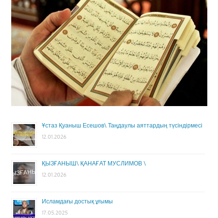
Ұстаз Қуаныш Есешов\ Таңдаулы аяттардың түсіндірмесі
12.01.2026
ҚЫЗҒАНЫШ\ ҚАНАҒАТ МУСЛИМОВ \
12.01.2026
Исламдағы достық ұғымы
17.05.2025