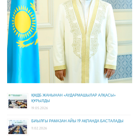
ҚМДБ ЖАНЫНАН «АУДАРМАШЫЛАР АЛҚАСЫ»
ҚҰРЫЛДЫ
19.05.2026
БИЫЛҒЫ РАМАЗАН АЙЫ 19 АҚПАНДА БАСТАЛАДЫ
11.02.2026