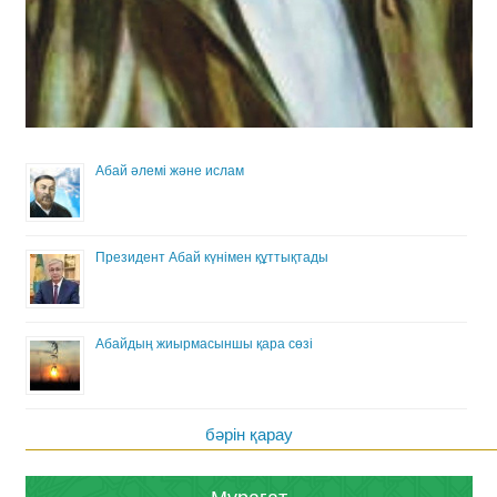
Абай әлемі және ислам
Президент Абай күнімен құттықтады
Абайдың жиырмасыншы қара сөзі
бәрін қарау
Мұрағат