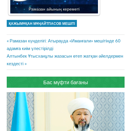
Рамазан айының кереметі
ҚАЖЫМҰҚАН МҰҢАЙТПАСОВ МЕШІТІ
Жазба
Previous
Рамазан күнделігі: Атырауда «Иманғали» мешітінде 60
навигациясы
Post:
адамға киім үлестірілді
Next
Алтынбек Ұтысханұлы жазасын өтеп жатқан әйелдермен
Post:
кездесті
Бас мүфти бағаны