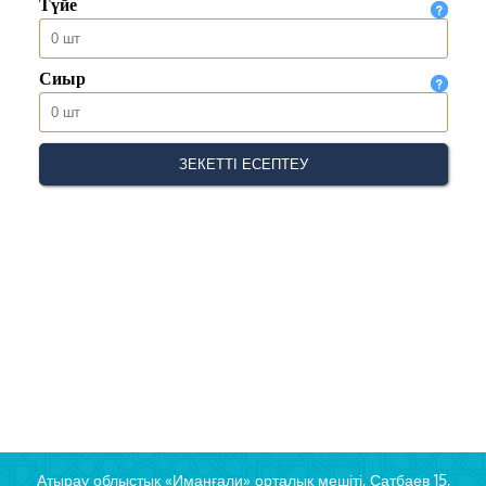
Атырау облыстық «Иманғали» орталық мешіті, Сатбаев 15,