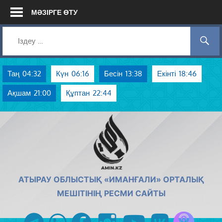
Skip
МӘЗІРГЕ ӨТУ
to
content
Таң
04:32
Күн
06:16
Бесін
13:38
Екінті
18:46
Ақшам
21:00
Құптан
22:44
AMIN.KZ
АТЫРАУ ОБЛЫСТЫҚ «ИМАНҒАЛИ» ОРТАЛЫҚ
МЕШІТІНІҢ РЕСМИ САЙТЫ
Azan радиос
telegram
whatsapp
facebook
instagram
youtube
vk