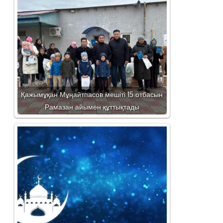
Қажымұқан Мұңайтпасов мешіті 15 отбасын
Рамазан айымен құттықтады