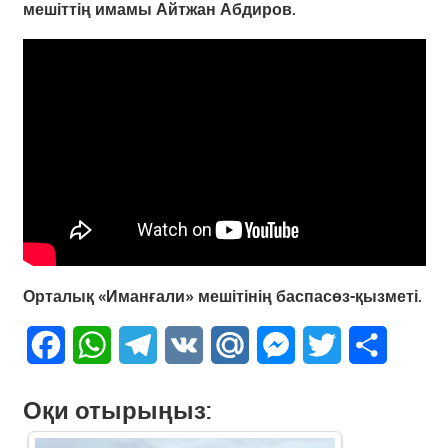
мешіттің имамы Айтжан Абдиров.
Орталық «Иманғали» мешітінің баспасөз-қызметі.
Facebook
WhatsApp
Telegram
VK
Mail.Ru
Messenger
Twitter
Share
Оқи отырыңыз: