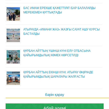
БАС ИМАМ ЕРЕКШЕ ҚАЖЕТТІЛІГІ БАР БАЛАЛАРДЫ
МЕРЕКЕМЕН ҚҰТТЫҚТАДЫ
АТЫРАУДА «ИМАНИ ЖАЗ» ЖАЗҒЫ САУАТ АШУ КУРСЫ
БАСТАЛДЫ
ҚҰРБАН АЙТТЫҢ ҮШІНШІ КҮНІ ЕЛУ ОТБАСЫНА
ҚАЙЫРЫМДЫЛЫҚ КӨМЕК КӨРСЕТІЛДІ
ҚҰРБАН АЙТТЫҢ ЕКІНШІ КҮНІ: АТЫРАУ ӨҢІРІНДЕ
ҚАЙЫРЫМДЫЛЫҚ ШАРАЛАРЫ ЖАЛҒАСТЫ
бәрін қарау
Абай әлемі