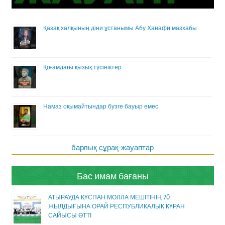
Қазақ халқының діни ұстанымы Абу Ханафи мазхабы
Қоғамдағы қызық түсініктер
Намаз оқымайтындар бузге бауыр емес
барлық сұрақ-жауаптар
Бас имам бағаны
АТЫРАУДА ҚҰСПАН МОЛЛА МЕШІТІНІҢ 70
ЖЫЛДЫҒЫНА ОРАЙ РЕСПУБЛИКАЛЫҚ ҚҰРАН
САЙЫСЫ ӨТТІ