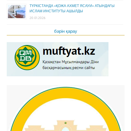
ТҮРКІСТАНДА «ҚОЖА АХМЕТ ЯСАУИ» АТЫНДАҒЫ
ИСЛАМ ИНСТИТУТЫ АШЫЛДЫ
20.01.2026
бәрін қарау