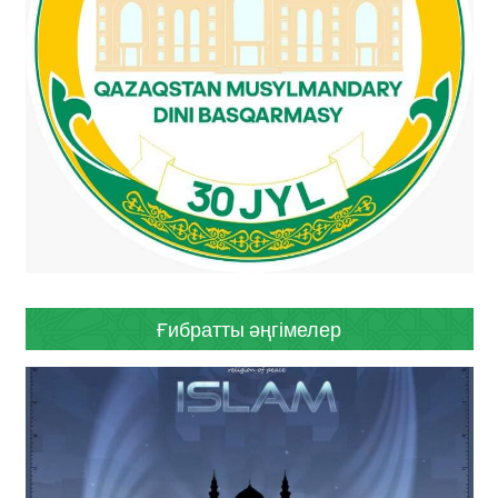
Ғибратты әңгімелер