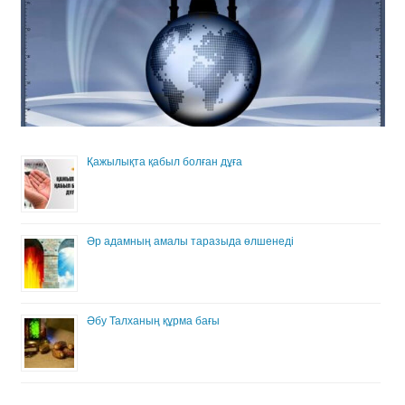
Қажылықта қабыл болған дұға
Әр адамның амалы таразыда өлшенеді
Әбу Талханың құрма бағы