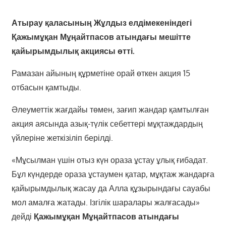
Атырау қаласының Жұлдыз елдімекеніндегі
Қажымұқан Мұңайтпасов атындағы мешітте
қайырымдылық акциясы өтті.
Рамазан айының құрметіне орай өткен акция 15
отбасын қамтыды.
Әлеуметтік жағдайы төмен, зағип жандар қамтылған
акция аясында азық-түлік себеттері мұқтаждардың
үйлеріне жеткізіліп берілді.
«Мұсылман үшін отыз күн ораза ұстау ұлық ғибадат.
Бұл күндерде ораза ұстаумен қатар, мұқтаж жандарға
қайырымдылық жасау да Алла құзырындағы сауабы
мол амалға жатады. Ізгілік шаралары жалғасады»
дейді
Қажымұқан Мұңайтпасов атындағы