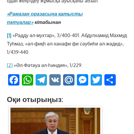
одан жеңілдеу жұмысқа ауысқаны абзал.
«Рамазан оразасына қатысты
пәтуалар»
кітабынан
[1]
«Радду әл-мухтар», 3/400-401. Абдулхамид Махмуд
Туһмаз, «әл-фиқһ әл-ханафи фи сәубиһи әл-жәдид»,
1/439-440.
[2]
«Әл-Фәтәуа әл-Һиндия», 1/229.
Facebook
WhatsApp
Telegram
VK
Mail.Ru
Messenger
Twitter
Share
Оқи отырыңыз: