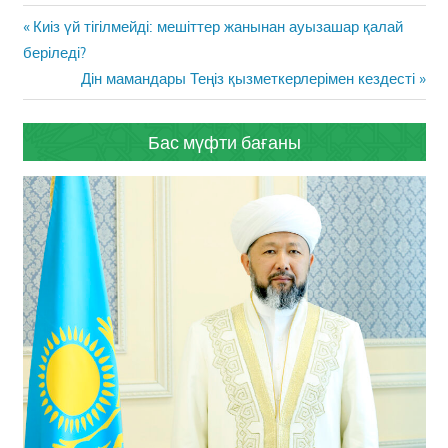
Жазба
Previous
Киіз үй тігілмейді: мешіттер жанынан ауызашар қалай
навигациясы
Post:
беріледі?
Next
Дін мамандары Теңіз қызметкерлерімен кездесті
Post:
Бас мүфти бағаны