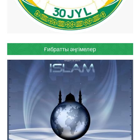
Ғибратты әңгімелер