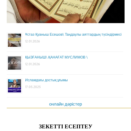
Ұстаз Қуаныш Есешов\ Таңдаулы аяттардың түсіндірмесі
12.01.2026
ҚЫЗҒАНЫШ\ ҚАНАҒАТ МУСЛИМОВ \
12.01.2026
Исламдағы достық ұғымы
17.05.2025
онлайн дәрістер