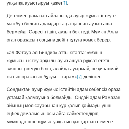
уақытқа ауыстыруы қажет
[1]
.
Дегенмен рамазан айларында ауыр жұмыс істеуге
мәжбүр болған адамдар таң атқаннан аузын аша
бермейді. Сәресін ішіп, аузын бекітеді. Мүмкін Алла
оған оразасын соңына дейін тұтуға көмек берер.
«әл-Фәтәуә әл-Һиндия» атты кітапта: «Өзінің
жұмысын істеу арқылы ауыз ашуға рұқсат ететін
зиянның жетуін біліп, алайда ауырмай, не қиналмай
жатып оразасын бұзуы – харам»
[2]
делінген.
Сондықтан ауыр жұмыс істейтін адам себепсіз ораза
ұстамай қалмауына болмайды. Ондай адам Рамазан
айының мол сауабынан құр қалып қоймауы үшін
еңбек демалысын осы айға сәйкестендіріп,
мүмкіндігінше жұмыс уақытын қысқартып немесе