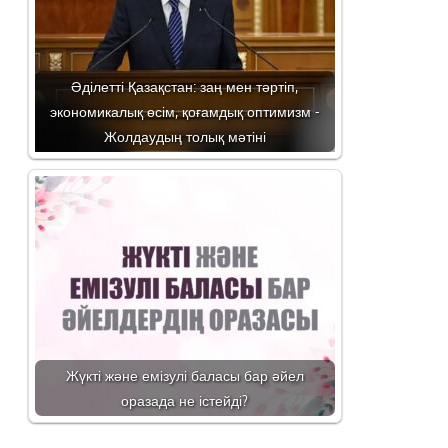
Әділетті Қазақстан: заң мен тәртіп,
экономикалық өсім, қоғамдық оптимизм -
Жолдаудың толық мәтіні
Жүкті және емізулі баласы бар әйел
оразада не істейді?