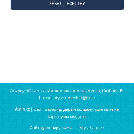
Атырау облыстық «Иманғали» орталық мешіті, Сатбаев 15,
E-mail: atyrau_mechet@bk.ru
Amin.kz | Сайт материалдарын қолдану үшін сілтеме
көрсетуіңіз міндетті.
Сайт құрастырушысы —
Sky-atyrau.kz