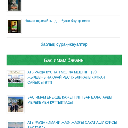
Намаз оқымайтындар бузге бауыр емес
барлық сұрақ-жауаптар
Бас имам бағаны
АТЫРАУДА ҚҰСПАН МОЛЛА МЕШІТІНІҢ 70
ЖЫЛДЫҒЫНА ОРАЙ РЕСПУБЛИКАЛЫҚ ҚҰРАН
САЙЫСЫ ӨТТІ
БАС ИМАМ ЕРЕКШЕ ҚАЖЕТТІЛІГІ БАР БАЛАЛАРДЫ
МЕРЕКЕМЕН ҚҰТТЫҚТАДЫ
АТЫРАУДА «ИМАНИ ЖАЗ» ЖАЗҒЫ САУАТ АШУ КУРСЫ
БАСТАЛДЫ