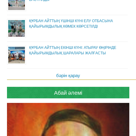
ҚҰРБАН АЙТТЫҢ ҮШІНШІ КҮНІ ЕЛУ ОТБАСЫНА
ҚАЙЫРЫМДЫЛЫҚ КӨМЕК КӨРСЕТІЛДІ
ҚҰРБАН АЙТТЫҢ ЕКІНШІ КҮНІ: АТЫРАУ ӨҢІРІНДЕ
ҚАЙЫРЫМДЫЛЫҚ ШАРАЛАРЫ ЖАЛҒАСТЫ
бәрін қарау
Абай әлемі