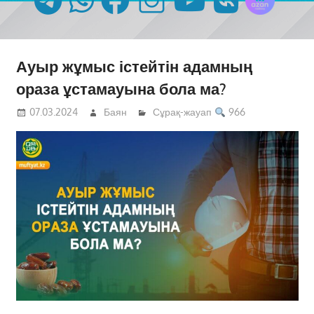
Ауыр жұмыс істейтін адамның
ораза ұстамауына бола ма?
07.03.2024
Баян
Сұрақ-жауап
966