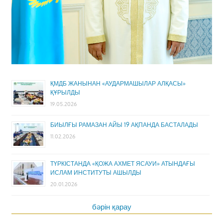
ҚМДБ ЖАНЫНАН «АУДАРМАШЫЛАР АЛҚАСЫ»
ҚҰРЫЛДЫ
19.05.2026
БИЫЛҒЫ РАМАЗАН АЙЫ 19 АҚПАНДА БАСТАЛАДЫ
11.02.2026
ТҮРКІСТАНДА «ҚОЖА АХМЕТ ЯСАУИ» АТЫНДАҒЫ
ИСЛАМ ИНСТИТУТЫ АШЫЛДЫ
20.01.2026
бәрін қарау