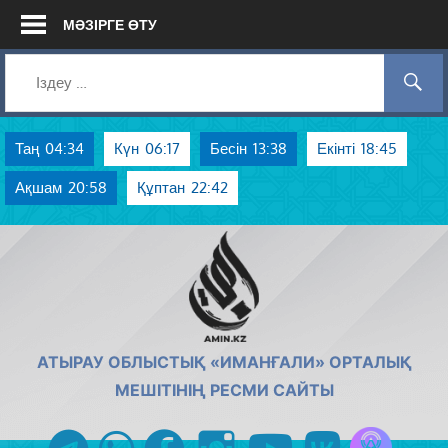
Skip
МӘЗІРГЕ ӨТУ
to
content
Таң
04:34
Күн
06:17
Бесін
13:38
Екінті
18:45
Ақшам
20:58
Құптан
22:42
AMIN.KZ
АТЫРАУ ОБЛЫСТЫҚ «ИМАНҒАЛИ» ОРТАЛЫҚ
МЕШІТІНІҢ РЕСМИ САЙТЫ
Azan радиос
telegram
whatsapp
facebook
instagram
youtube
vk