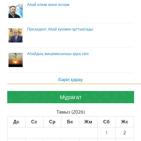
Абай әлемі және ислам
Президент Абай күнімен құттықтады
Абайдың жиырмасыншы қара сөзі
бәрін қарау
Мұрағат
Тамыз (2026)
Дс
Сс
Ср
Бс
Жм
Сб
Жс
1
2