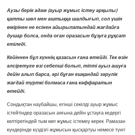
Аузы берік адам (ауыр жұмыс істеу арқылы)
қатты шөл мен аштыққа шалдығып, сол үшін
өмірінен не есінен айырылатындай жағдайға
душар болса, онда оған оразасын бұзуға рұқсат
етіледі.
Кейіннен бұл күннің қазасын ғана өтейді. Тек өзін
әлсіретуге өзі себепші болып, тіпті ауыз ашуға
дейін алып барса, әрі бұған ешқандай зәрулік
жағдай түрткі болмаса ғана кәффаратын
өтейді.
Сондықтан наубайшы, егінші секілді ауыр жұмыс
істейтіндер оразасын аяғына дейін ұстауға кедергі
келтіретіндей тым көп жұмыс істемеу керек. Рамазан
күндерінде күздізгі жұмысын қысқартуы немесе түнгі