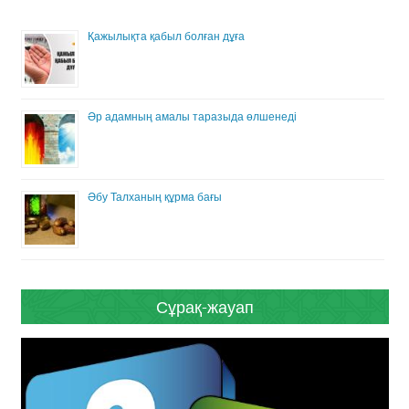
Қажылықта қабыл болған дұға
Әр адамның амалы таразыда өлшенеді
Әбу Талханың құрма бағы
Сұрақ-жауап