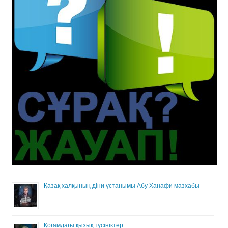
Қазақ халқының діни ұстанымы Абу Ханафи мазхабы
Қоғамдағы қызық түсініктер