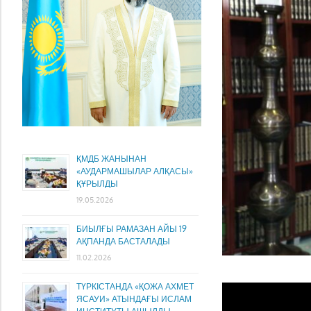
ҚМДБ ЖАНЫНАН
«АУДАРМАШЫЛАР АЛҚАСЫ»
ҚҰРЫЛДЫ
19.05.2026
БИЫЛҒЫ РАМАЗАН АЙЫ 19
АҚПАНДА БАСТАЛАДЫ
11.02.2026
ТҮРКІСТАНДА «ҚОЖА АХМЕТ
ЯСАУИ» АТЫНДАҒЫ ИСЛАМ