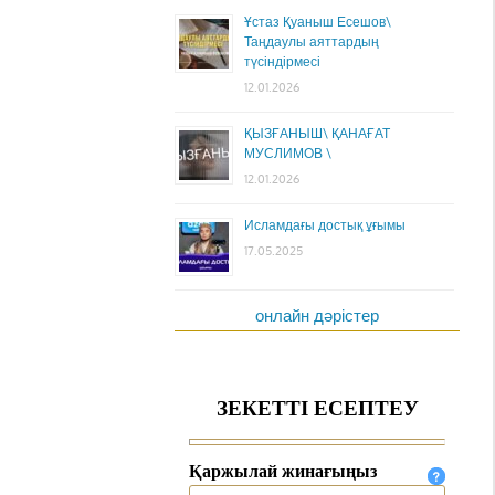
Ұстаз Қуаныш Есешов\
Таңдаулы аяттардың
түсіндірмесі
12.01.2026
ҚЫЗҒАНЫШ\ ҚАНАҒАТ
МУСЛИМОВ \
12.01.2026
Исламдағы достық ұғымы
17.05.2025
онлайн дәрістер