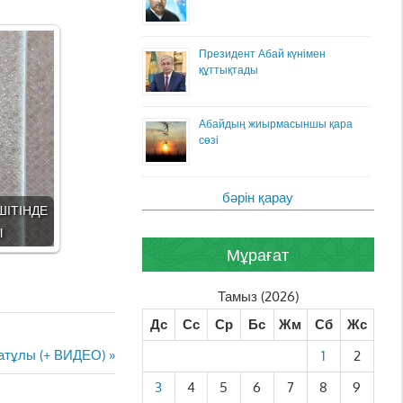
Президент Абай күнімен
құттықтады
Абайдың жиырмасыншы қара
сөзі
бәрін қарау
ШІТІНДЕ
Ы
Мұрағат
Тамыз (2026)
Дс
Сс
Ср
Бс
Жм
Сб
Жс
атұлы (+ ВИДЕО)
1
2
3
4
5
6
7
8
9