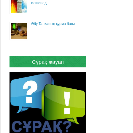
өлшенеді
Әбу Талханың құрма бағы
Сұрақ-жауап