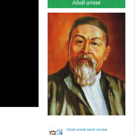
Абай әлемі
Абай әлемі және ислам