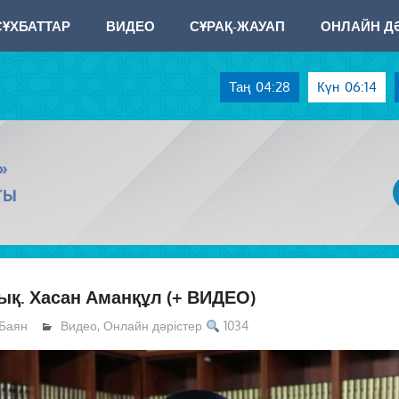
СҰХБАТТАР
ВИДЕО
СҰРАҚ-ЖАУАП
ОНЛАЙН ДӘ
Таң
04:28
Күн
06:14
»
ТЫ
ық. Хасан Аманқұл (+ ВИДЕО)
Баян
Видео
,
Онлайн дәрістер
1034