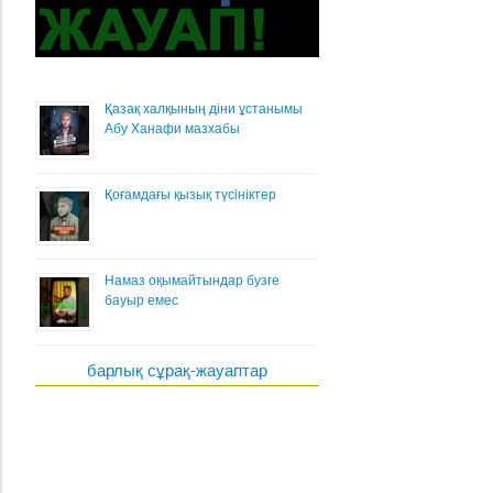
Қазақ халқының діни ұстанымы
Абу Ханафи мазхабы
Қоғамдағы қызық түсініктер
Намаз оқымайтындар бузге
бауыр емес
барлық сұрақ-жауаптар