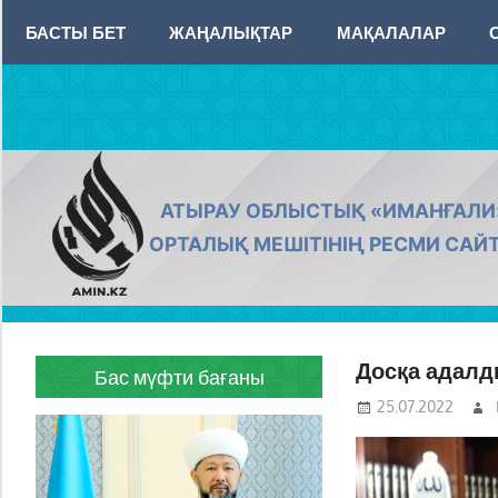
Skip
БАСТЫ БЕТ
ЖАҢАЛЫҚТАР
МАҚАЛАЛАР
to
content
AMIN.KZ
АТЫРАУ ОБЛЫСТЫҚ «ИМАНҒАЛИ
ОРТАЛЫҚ МЕШІТІНІҢ РЕСМИ САЙ
Досқа адалд
Бас мүфти бағаны
25.07.2022