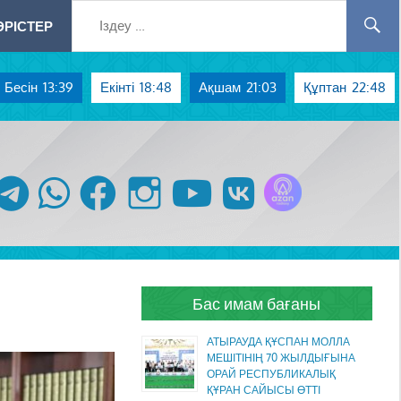
РІСТЕР
Бесін
13:39
Екінті
18:48
Ақшам
21:03
Құптан
22:48
Azan радиосы
telegram
whatsapp
facebook
instagram
youtube
vk
Бас имам бағаны
АТЫРАУДА ҚҰСПАН МОЛЛА
МЕШІТІНІҢ 70 ЖЫЛДЫҒЫНА
ОРАЙ РЕСПУБЛИКАЛЫҚ
ҚҰРАН САЙЫСЫ ӨТТІ