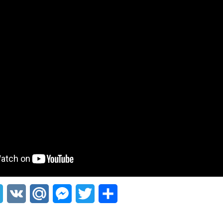
sApp
Telegram
VK
Mail.Ru
Messenger
Twitter
Share