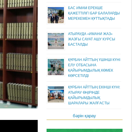
БАС ИМАМ ЕРЕКШЕ
ҚАЖЕТТІЛІГІ БАР БАЛАЛАРДЫ
МЕРЕКЕМЕН ҚҰТТЫҚТАДЫ
АТЫРАУДА «ИМАНИ ЖАЗ»
ЖАЗҒЫ САУАТ АШУ КУРСЫ
БАСТАЛДЫ
ҚҰРБАН АЙТТЫҢ ҮШІНШІ КҮНІ
ЕЛУ ОТБАСЫНА
ҚАЙЫРЫМДЫЛЫҚ КӨМЕК
КӨРСЕТІЛДІ
ҚҰРБАН АЙТТЫҢ ЕКІНШІ КҮНІ:
АТЫРАУ ӨҢІРІНДЕ
ҚАЙЫРЫМДЫЛЫҚ
ШАРАЛАРЫ ЖАЛҒАСТЫ
бәрін қарау