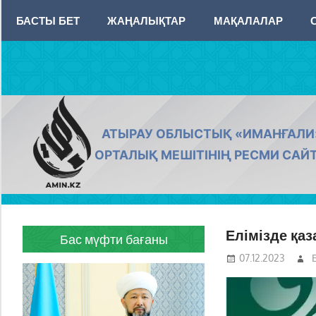
Skip
БАСТЫ БЕТ
ЖАҢАЛЫҚТАР
МАҚАЛАЛАР
to
content
AMIN.KZ
АТЫРАУ ОБЛЫСТЫҚ «ИМАНҒАЛИ
ОРТАЛЫҚ МЕШІТІНІҢ РЕСМИ САЙ
Елімізде қаз
Бас мүфти бағаны
07.12.2023