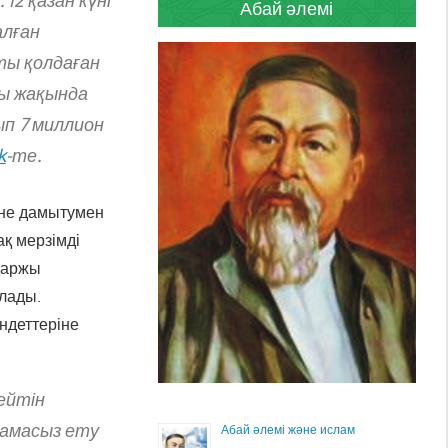
12 қазан күні
Абай әлемі
алған
ты қолдаған
ры жақында
ып 7 миллион
k
-те.
және дамытумен
ақ мерзімді
қаржы
ылады.
ндеттеріне
ейтін
тамасыз ету
Абай әлемі және ислам