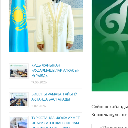
ҚМДБ ЖАНЫНАН
«АУДАРМАШЫЛАР АЛҚАСЫ»
ҚҰРЫЛДЫ
19.05.2026
БИЫЛҒЫ РАМАЗАН АЙЫ 19
АҚПАНДА БАСТАЛАДЫ
Сүйінші хабарды 
11.02.2026
Кенжеханұлы жет
ТҮРКІСТАНДА «ҚОЖА АХМЕТ
ЯСАУИ» АТЫНДАҒЫ ИСЛАМ