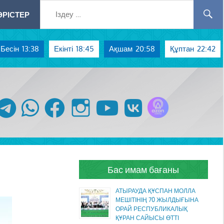
РІСТЕР
Бесін
13:38
Екінті
18:45
Ақшам
20:58
Құптан
22:42
Azan радиосы
telegram
whatsapp
facebook
instagram
youtube
vk
Бас имам бағаны
АТЫРАУДА ҚҰСПАН МОЛЛА
МЕШІТІНІҢ 70 ЖЫЛДЫҒЫНА
ОРАЙ РЕСПУБЛИКАЛЫҚ
ҚҰРАН САЙЫСЫ ӨТТІ