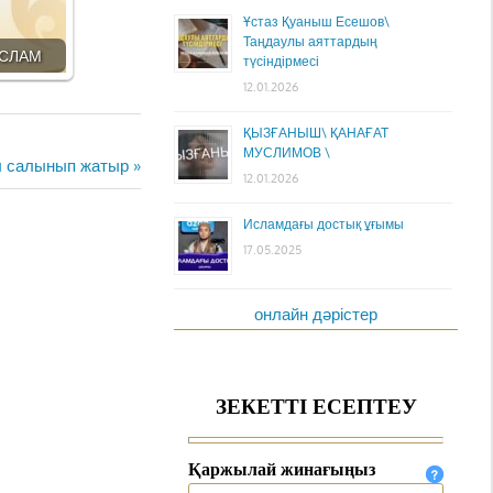
Ұстаз Қуаныш Есешов\
Таңдаулы аяттардың
ИСЛАМ
түсіндірмесі
12.01.2026
ҚЫЗҒАНЫШ\ ҚАНАҒАТ
МУСЛИМОВ \
ғы салынып жатыр
12.01.2026
Исламдағы достық ұғымы
17.05.2025
онлайн дәрістер