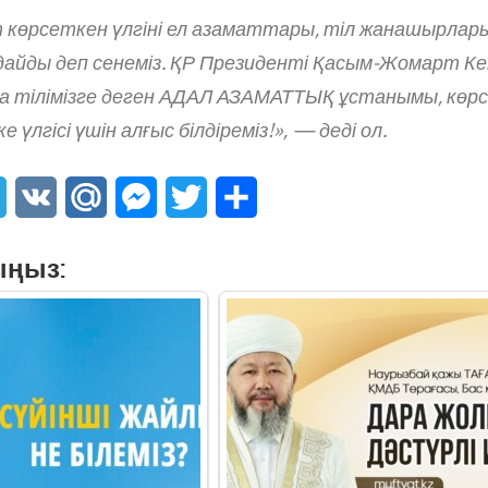
 көрсеткен үлгіні ел азаматтары, тіл жанашырлары
лдайды деп сенеміз. ҚР Президенті Қасым-Жомарт К
на тілімізге деген АДАЛ АЗАМАТТЫҚ ұстанымы, көр
е үлгісі үшін алғыс білдіреміз!», — деді ол.
sApp
Telegram
VK
Mail.Ru
Messenger
Twitter
Share
ыңыз: