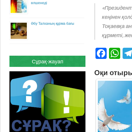
өлшенеді
«Президент
кеңінен қо
Әбу Талханың құрма бағы
Тоқаевқа а
құрметі, жек
Facebook
What
Сұрақ-жауап
Оқи отыр