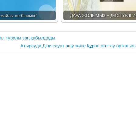
 жайлы не білеміз?
ДАРА ЖОЛЫМЫЗ – ДӘСТҮРЛІ 
ығы туралы заң қабылдады
Next
Атырауда Діни сауат ашу және Құран жаттау орталы
Post: