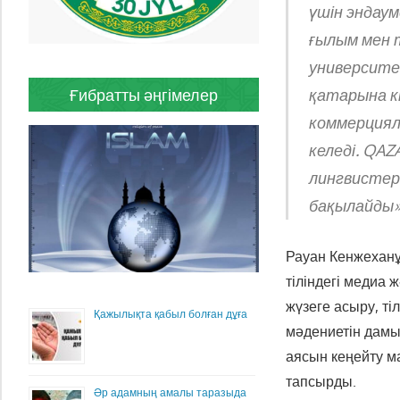
үшін эндаум
ғылым мен 
университет
Ғибратты әңгімелер
қатарына к
коммерциял
келеді. QAZ
лингвистер 
бақылайды»,
Рауан Кенжеханұ
тіліндегі медиа 
жүзеге асыру, ті
Қажылықта қабыл болған дұға
мәдениетін дамыт
аясын кеңейту м
тапсырды.
Әр адамның амалы таразыда