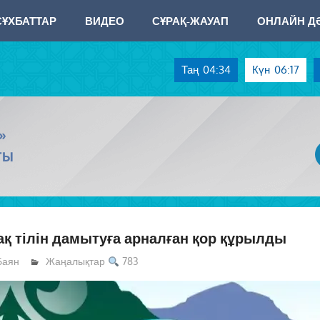
СҰХБАТТАР
ВИДЕО
СҰРАҚ-ЖАУАП
ОНЛАЙН ДӘ
Таң
04:34
Күн
06:17
»
ТЫ
ақ тілін дамытуға арналған қор құрылды
Баян
Жаңалықтар
783