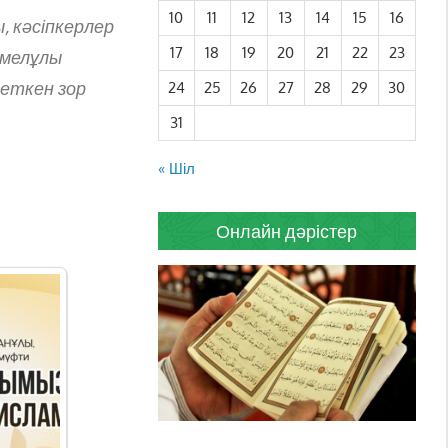
10
11
12
13
14
15
16
, кәсіпкерлер
17
18
19
20
21
22
23
емелұлы
сеткен зор
24
25
26
27
28
29
30
31
« Шіл
Онлайн дәрістер