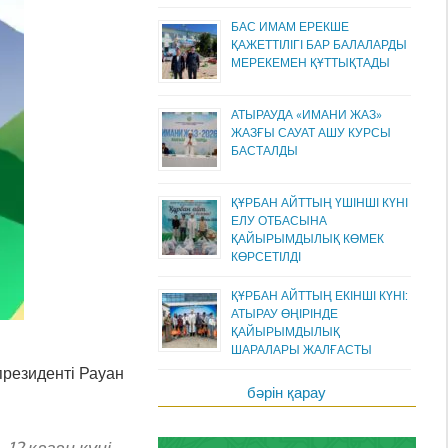
БАС ИМАМ ЕРЕКШЕ
ҚАЖЕТТІЛІГІ БАР БАЛАЛАРДЫ
МЕРЕКЕМЕН ҚҰТТЫҚТАДЫ
АТЫРАУДА «ИМАНИ ЖАЗ»
ЖАЗҒЫ САУАТ АШУ КУРСЫ
БАСТАЛДЫ
ҚҰРБАН АЙТТЫҢ ҮШІНШІ КҮНІ
ЕЛУ ОТБАСЫНА
ҚАЙЫРЫМДЫЛЫҚ КӨМЕК
КӨРСЕТІЛДІ
ҚҰРБАН АЙТТЫҢ ЕКІНШІ КҮНІ:
АТЫРАУ ӨҢІРІНДЕ
ҚАЙЫРЫМДЫЛЫҚ
ШАРАЛАРЫ ЖАЛҒАСТЫ
президенті Рауан
бәрін қарау