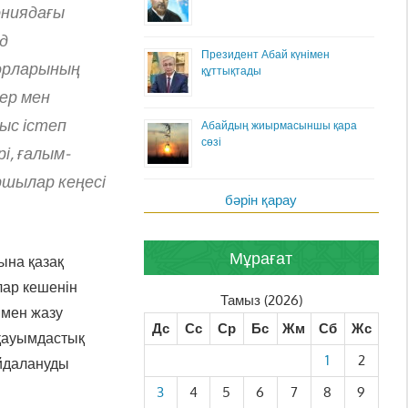
ониядағы
д
Президент Абай күнімен
қорларының
құттықтады
ер мен
ыс істеп
Абайдың жиырмасыншы қара
сөзі
і, ғалым-
ршылар кеңесі
бәрін қарау
Мұрағат
ына қазақ
лар кешенін
Тамыз (2026)
ы мен жазу
Дс
Сс
Ср
Бс
Жм
Сб
Жс
 қауымдастық
1
2
айдалануды
3
4
5
6
7
8
9