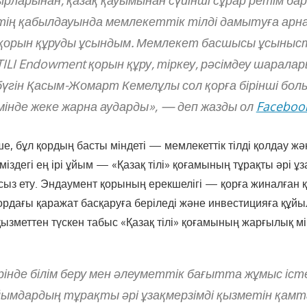
рларынан, қазақ қауымынан сүйінші сұрар ретім бар. 
ің қабылдауында мемлекеттік тілді дамытуға арн
қорын құруды ұсындым. Мемлекет басшысы ұсыныс
TILI Endowment қорын құру, тіркеу, рәсімдеу шарала
үгін Қасым-Жомарт Кемелұлы сол қорға бірінші бол
мінде жеке жарна аударды», — деп жазды ол
Faceboo
ше, бұл қордың басты міндеті — мемлекеттік тілді қолдау 
іздегі ең ірі ұйым — «Қазақ тілі» қоғамының тұрақты әрі ұз
ыз ету. Эндаумент қорының ерекшелігі — қорға жиналған 
рдағы қаражат басқаруға беріледі және инвестицияға құй
ызметтен түскен табыс «Қазақ тілі» қоғамының жарғылық мі
інде білім беру мен әлеуметтік бағытта жұмыс іст
йымдардың тұрақты әрі ұзақмерзімді қызметін қам