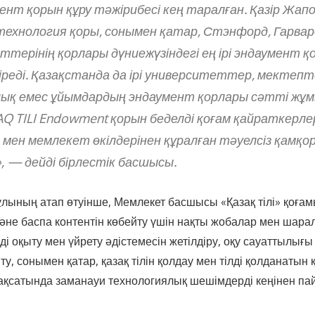
ент қорын құру тәжірибесі кең таралған. Қазір Жап
технология қоры, сонымен қатар, Стэнфорд, Гарвар
терінің қорлары дүниежүзіндегі ең ірі эндаумент 
іреді. Қазақстанда да ірі университеттер, мектепт
ық емес ұйымдардың эндаумент қорлары сәтті жұм
AQ TILI Endowment қорын беделді қоғам қайраткерлер
мен мемлекет өкілдерінен құралған тәуелсіз қамқо
 — дейді бірлестік басшысы.
лының атап өтуінше, Мемлекет басшысы «Қазақ тілі» қоғам
және баспа контентін көбейту үшін нақты жобалар мен шара
лді оқыту мен үйрету әдістемесін жетілдіру, оқу сауаттылығ
у, сонымен қатар, қазақ тілін қолдау мен тілді қолданатын
ақсатында заманауи технологиялық шешімдерді кеңінен п