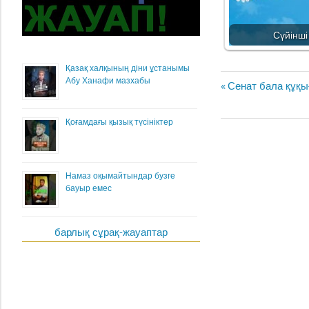
Сүйінші
Қазақ халқының діни ұстанымы
Абу Ханафи мазхабы
Жазба
Previous
Сенат бала құқ
навигациясы
Post:
Қоғамдағы қызық түсініктер
Намаз оқымайтындар бузге
бауыр емес
барлық сұрақ-жауаптар