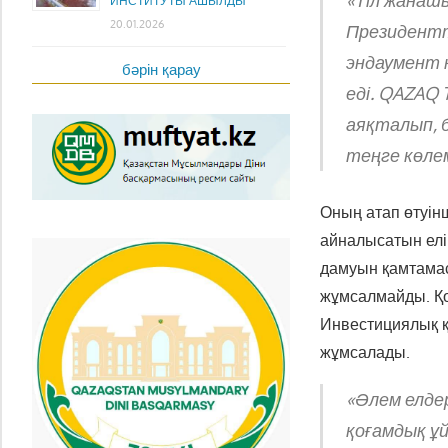
«Тіл жанашы
ИНСТИТУТЫ АШЫЛДЫ
20.01.2026
Президентт
эндаумент 
бәрін қарау
еді. QAZAQ 
аяқталып, б
теңге көле
Оның атап өтуін
айналысатын елім
дамуын қамтамас
жұмсалмайды. Қо
Инвестициялық қ
жұмсалады.
«Әлем елдер
қоғамдық ұ