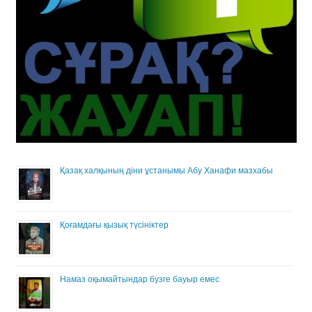
Қазақ халқының діни ұстанымы Абу Ханафи мазхабы
Қоғамдағы қызық түсініктер
Намаз оқымайтындар бузге бауыр емес