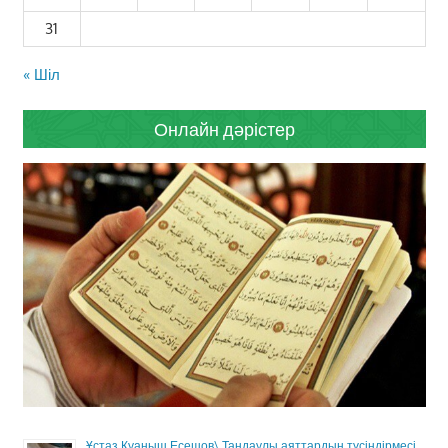
31
« Шіл
Онлайн дәрістер
Ұстаз Қуаныш Есешов\ Таңдаулы аяттардың түсіндірмесі