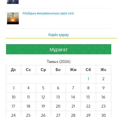
Абайдың жиырмасыншы қара сөзі
бәрін қарау
Мұрағат
Тамыз (2026)
Дс
Сс
Ср
Бс
Жм
Сб
Жс
1
2
3
4
5
6
7
8
9
10
11
12
13
14
15
16
17
18
19
20
21
22
23
24
25
26
27
28
29
30