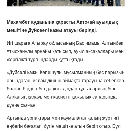
Махамбет ауданына қарасты Ақтоғай ауылдық
мешітіне Дүйсеәлі қажы атауы берілді.
Игі шараға Атырау облысының Бас имамы Алтынбек
Ұтысханұлы арнайы қатысып, ауыл ақсақалдары мен
жергілікті тұрғындарды құттықтады.
«Дүйсәлі қажы Көпешұлы мұсылманның бес парызын
орындаған, ислам дінінің аймақта тарауына себепкер
болған бірден-бір даңқты діндар тұлғалардың бірі.
Алланың қалауымен қасиетті қажылық сапарында
дүние салған.
Артында ұрпақтары мен қаумалаған қалың жұрт игі
еңбегін бағалап, бүгін мешітке атын беріп отыр. Бұл