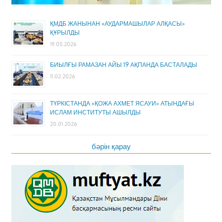
ҚМДБ ЖАНЫНАН «АУДАРМАШЫЛАР АЛҚАСЫ»
ҚҰРЫЛДЫ
19.05.2026
БИЫЛҒЫ РАМАЗАН АЙЫ 19 АҚПАНДА БАСТАЛАДЫ
11.02.2026
ТҮРКІСТАНДА «ҚОЖА АХМЕТ ЯСАУИ» АТЫНДАҒЫ
ИСЛАМ ИНСТИТУТЫ АШЫЛДЫ
20.01.2026
бәрін қарау