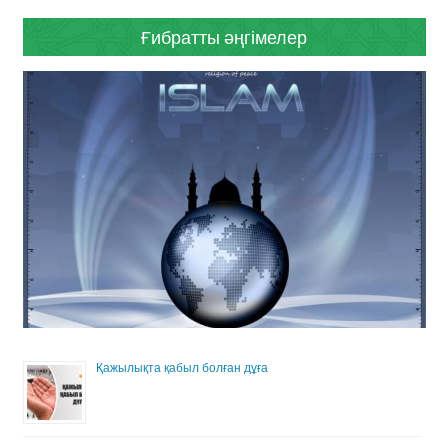
Ғибратты әңгімелер
Қажылықта қабыл болған дұға