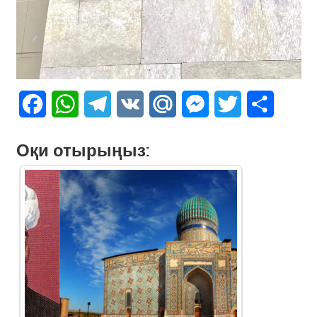
Facebook
WhatsApp
Telegram
VK
Mail.Ru
Messenger
Twitter
Share
Оқи отырыңыз: