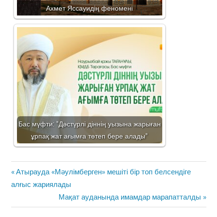
Ахмет Яссауидің феномені
Бас мүфти: "Дәстүрлі діннің уызына жарыған
ұрпақ жат ағымға төтеп бере алады"
Жазба
Previous
Атырауда «Мәулімберген» мешіті бір топ белсендіге
навигациясы
Post:
алғыс жариялады
Next
Мақат ауданында имамдар марапатталды
Post: