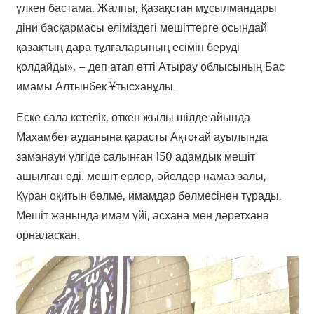
үлкен бастама. Жалпы, Қазақстан мұсылмандары
діни басқармасы еліміздегі мешіттерге осындай
қазақтың дара тұлғаларының есімін беруді
қолдайды», – деп атап өтті Атырау облысының Бас
имамы Алтынбек Ұтысханұлы.
Еске сала кетелік, өткен жылы шілде айында
Махамбет ауданына қарасты Ақтоғай ауылында
заманауи үлгіде салынған 150 адамдық мешіт
ашылған еді. мешіт ерлер, әйелдер намаз залы,
Құран оқитын бөлме, имамдар бөлмесінен тұрады.
Мешіт жанында имам үйі, асхана мен дәретхана
орналасқан.