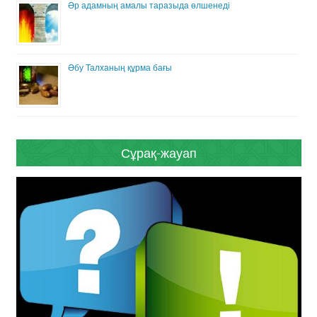
Әр адамның амалы таразыда өлшенеді
Әбу Талханың құрма бағы
Сұрақ-жауап