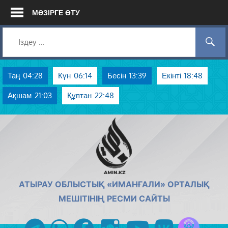
Skip
МӘЗІРГЕ ӨТУ
to
content
Таң
04:28
Күн
06:14
Бесін
13:39
Екінті
18:48
Ақшам
21:03
Құптан
22:48
AMIN.KZ
АТЫРАУ ОБЛЫСТЫҚ «ИМАНҒАЛИ» ОРТАЛЫҚ
МЕШІТІНІҢ РЕСМИ САЙТЫ
Azan радиос
telegram
whatsapp
facebook
instagram
youtube
vk