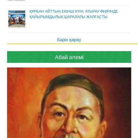
ҚҰРБАН АЙТТЫҢ ЕКІНШІ КҮНІ: АТЫРАУ ӨҢІРІНДЕ
ҚАЙЫРЫМДЫЛЫҚ ШАРАЛАРЫ ЖАЛҒАСТЫ
бәрін қарау
Абай әлемі