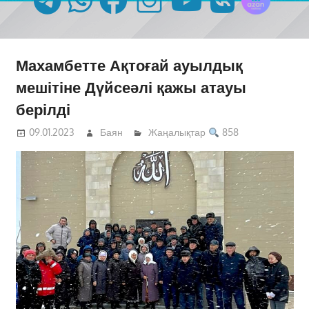
Махамбетте Ақтоғай ауылдық
мешітіне Дүйсеәлі қажы атауы
берілді
09.01.2023
Баян
Жаңалықтар
858