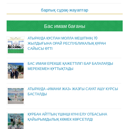
барлық сұрақ-жауаптар
Бас имам бағаны
АТЫРАУДА ҚҰСПАН МОЛЛА МЕШІТІНІҢ 70
ЖЫЛДЫҒЫНА ОРАЙ РЕСПУБЛИКАЛЫҚ ҚҰРАН
САЙЫСЫ ӨТТІ
БАС ИМАМ ЕРЕКШЕ ҚАЖЕТТІЛІГІ БАР БАЛАЛАРДЫ
МЕРЕКЕМЕН ҚҰТТЫҚТАДЫ
АТЫРАУДА «ИМАНИ ЖАЗ» ЖАЗҒЫ САУАТ АШУ КУРСЫ
БАСТАЛДЫ
ҚҰРБАН АЙТТЫҢ ҮШІНШІ КҮНІ ЕЛУ ОТБАСЫНА
ҚАЙЫРЫМДЫЛЫҚ КӨМЕК КӨРСЕТІЛДІ