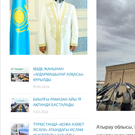
ҚМДБ ЖАНЫНАН
«АУДАРМАШЫЛАР АЛҚАСЫ»
ҚҰРЫЛДЫ
19.05.2026
БИЫЛҒЫ РАМАЗАН АЙЫ 19
АҚПАНДА БАСТАЛАДЫ
11.02.2026
ТҮРКІСТАНДА «ҚОЖА АХМЕТ
Атырау облысы, 
ЯСАУИ» АТЫНДАҒЫ ИСЛАМ