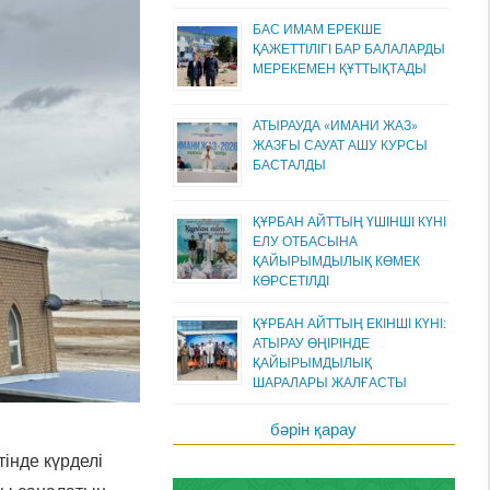
БАС ИМАМ ЕРЕКШЕ
ҚАЖЕТТІЛІГІ БАР БАЛАЛАРДЫ
МЕРЕКЕМЕН ҚҰТТЫҚТАДЫ
АТЫРАУДА «ИМАНИ ЖАЗ»
ЖАЗҒЫ САУАТ АШУ КУРСЫ
БАСТАЛДЫ
ҚҰРБАН АЙТТЫҢ ҮШІНШІ КҮНІ
ЕЛУ ОТБАСЫНА
ҚАЙЫРЫМДЫЛЫҚ КӨМЕК
КӨРСЕТІЛДІ
ҚҰРБАН АЙТТЫҢ ЕКІНШІ КҮНІ:
АТЫРАУ ӨҢІРІНДЕ
ҚАЙЫРЫМДЫЛЫҚ
ШАРАЛАРЫ ЖАЛҒАСТЫ
бәрін қарау
інде күрделі