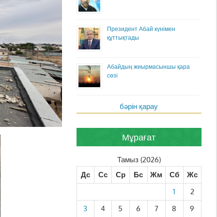
Президент Абай күнімен
құттықтады
Абайдың жиырмасыншы қара
сөзі
бәрін қарау
Мұрағат
Тамыз (2026)
Дс
Сс
Ср
Бс
Жм
Сб
Жс
1
2
3
4
5
6
7
8
9