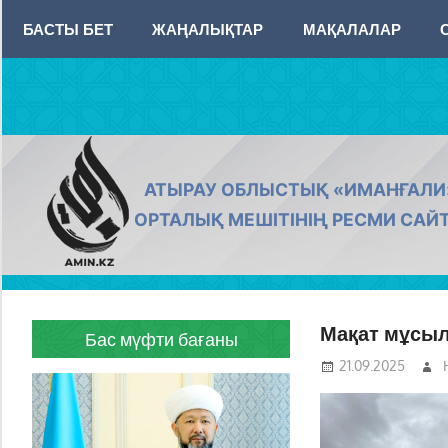
Skip
БАСТЫ БЕТ
ЖАҢАЛЫҚТАР
МАҚАЛАЛАР
to
content
AMIN.KZ
АТЫРАУ ОБЛЫСТЫҚ «ИМАНҒАЛИ
ОРТАЛЫҚ МЕШІТІНІҢ РЕСМИ САЙ
Мақат мұсыл
Бас мүфти бағаны
21.09.2025