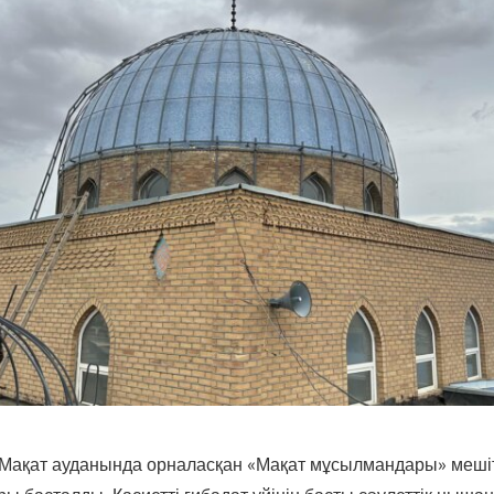
Мақат ауданында орналасқан «Мақат мұсылмандары» мешіт