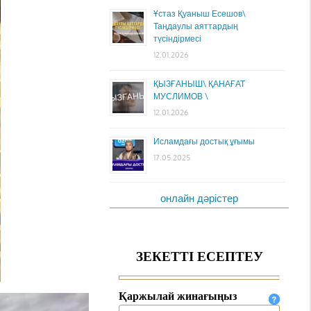
Ұстаз Қуаныш Есешов\
Таңдаулы аяттардың
түсіндірмесі
12.01.2026
ҚЫЗҒАНЫШ\ ҚАНАҒАТ
МУСЛИМОВ \
12.01.2026
Исламдағы достық ұғымы
17.05.2025
онлайн дәрістер