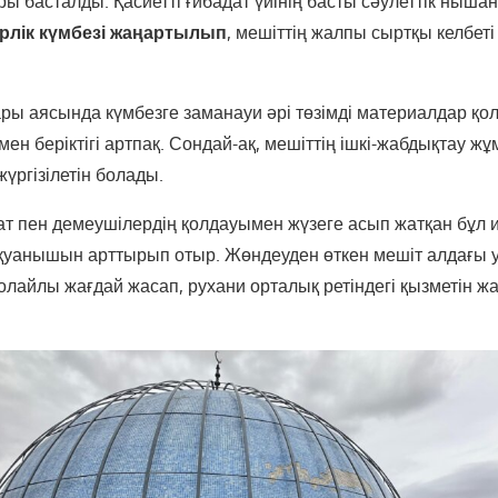
ы басталды. Қасиетті ғибадат үйінің басты сәулеттік ныша
трлік күмбезі жаңартылып
, мешіттің жалпы сыртқы келбет
ы аясында күмбезге заманауи әрі төзімді материалдар қо
мен беріктігі артпақ. Сондай-ақ, мешіттің ішкі-жабдықтау ж
жүргізілетін болады.
ат пен демеушілердің қолдауымен жүзеге асып жатқан бұл иг
уанышын арттырып отыр. Жөндеуден өткен мешіт алдағы у
олайлы жағдай жасап, рухани орталық ретіндегі қызметін ж