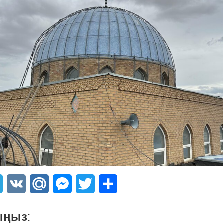
sApp
Telegram
VK
Mail.Ru
Messenger
Twitter
Share
ыңыз: