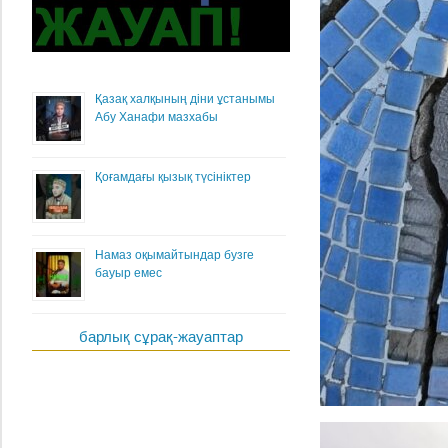
Қазақ халқының діни ұстанымы
Абу Ханафи мазхабы
Қоғамдағы қызық түсініктер
Намаз оқымайтындар бузге
бауыр емес
барлық сұрақ-жауаптар