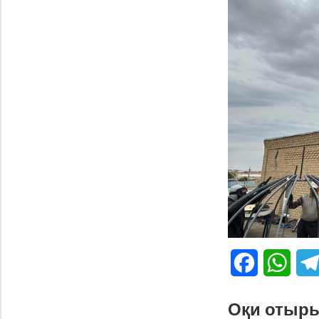
Facebook
What
Оқи отыр