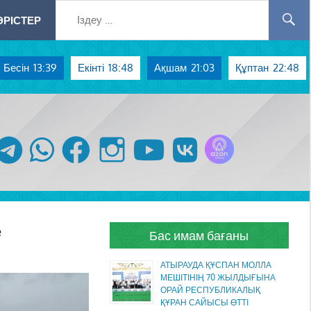
РІСТЕР
Бесін
13:39
Екінті
18:48
Ақшам
21:03
Құптан
22:48
Azan радиосы
telegram
whatsapp
facebook
instagram
youtube
vk
е
Бас имам бағаны
АТЫРАУДА ҚҰСПАН МОЛЛА
МЕШІТІНІҢ 70 ЖЫЛДЫҒЫНА
ОРАЙ РЕСПУБЛИКАЛЫҚ
ҚҰРАН САЙЫСЫ ӨТТІ