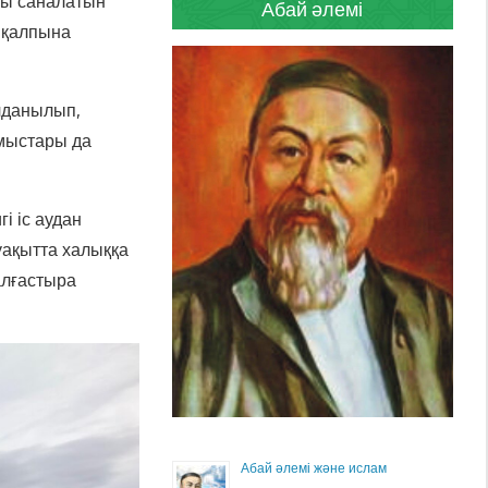
ны саналатын
Абай әлемі
і қалпына
лданылып,
ұмыстары да
і іс аудан
ақытта халыққа
алғастыра
Абай әлемі және ислам