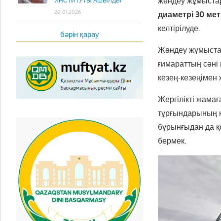
жөндеу жұмыстар
ИНСТИТУТЫ АШЫЛДЫ
20.01.2026
диаметрі 30 ме
келтірілуде.
бәрін қарау
Жөндеу жұмыстар
ғимараттың сәні 
кезең-кезеңімен 
Жергілікті жамағ
тұрғындарының қ
бұрынғыдан да қ
бермек.