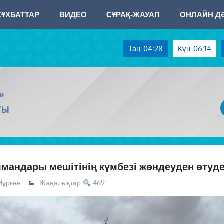
СҰХБАТТАР
ВИДЕО
СҰРАҚ-ЖАУАП
ОНЛАЙН ДӘ
Таң
04:28
Күн
06:14
»
ТЫ
мандары мешітінің күмбезі жөндеуден өтуд
Нұркен
Жаңалықтар
469