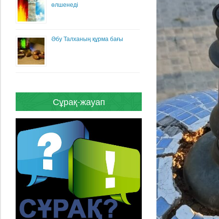
өлшенеді
Әбу Талханың құрма бағы
Сұрақ-жауап