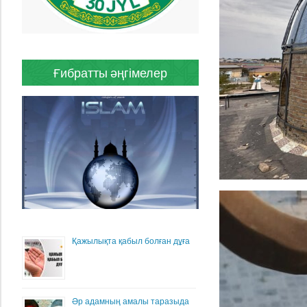
Ғибратты әңгімелер
Қажылықта қабыл болған дұға
Әр адамның амалы таразыда