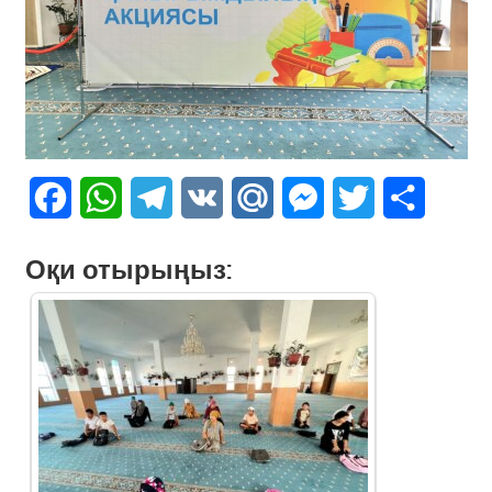
Facebook
WhatsApp
Telegram
VK
Mail.Ru
Messenger
Twitter
Share
Оқи отырыңыз: