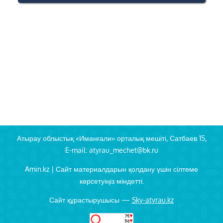
Атырау облыстық «Иманғали» орталық мешіті, Сатбаев 15,
E-mail: atyrau_mechet@bk.ru
Amin.kz | Сайт материалдарын қолдану үшін сілтеме
көрсетуіңіз міндетті.
Сайт құрастырушысы —
Sky-atyrau.kz