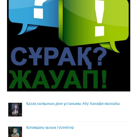
Қазақ халқының діни ұстанымы Абу Ханафи мазхабы
Қоғамдағы қызық түсініктер