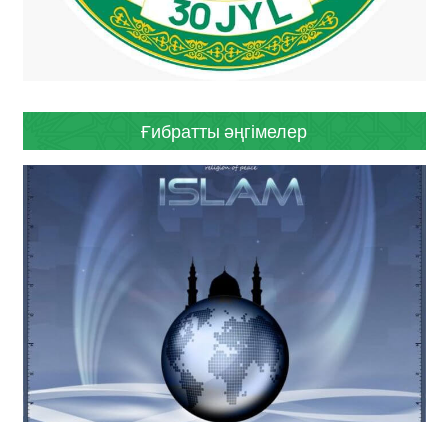
Ғибратты әңгімелер