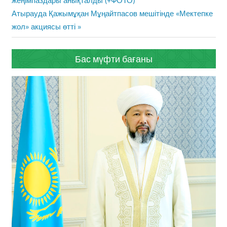
жеңімпаздары анықталды (+ФОТО)
Next
Атырауда Қажымұқан Мұңайтпасов мешітінде «Мектепке
Post:
жол» акциясы өтті
Бас мүфти бағаны