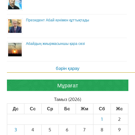
Президент Абай күнімен құттықтады
Абайдың жиырмасыншы қара сөзі
бәрін қарау
Мұрағат
Тамыз (2026)
Дс
Сс
Ср
Бс
Жм
Сб
Жс
1
2
3
4
5
6
7
8
9