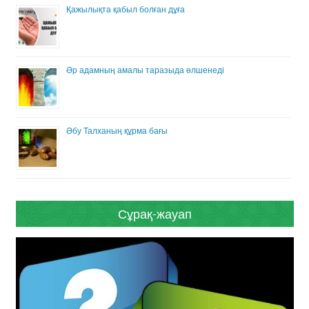
Қажылықта қабыл болған дұға
Әр адамның амалы таразыда өлшенеді
Әбу Талханың құрма бағы
Сұрақ-жауап