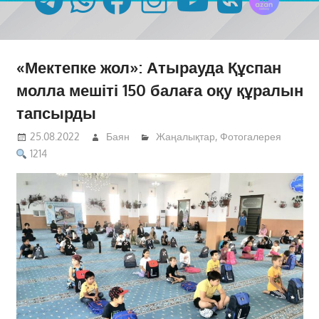
«Мектепке жол»: Атырауда Құспан
молла мешіті 150 балаға оқу құралын
тапсырды
25.08.2022
Баян
Жаңалықтар
,
Фотогалерея
1214