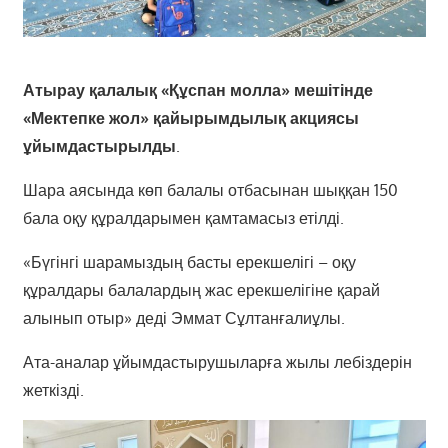
Атырау қалалық «Құспан молла» мешітінде
«Мектепке жол» қайырымдылық акциясы
ұйымдастырылды
.
Шара аясында көп балалы отбасынан шыққан 150
бала оқу құралдарымен қамтамасыз етілді.
«Бүгінгі шарамыздың басты ерекшелігі – оқу
құралдары балалардың жас ерекшелігіне қарай
алынып отыр» деді Эммат Сұлтанғалиұлы.
Ата-аналар ұйымдастырушыларға жылы лебіздерін
жеткізді.