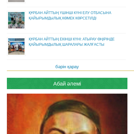
ҚҰРБАН АЙТТЫҢ ҮШІНШІ КҮНІ ЕЛУ ОТБАСЫНА
ҚАЙЫРЫМДЫЛЫҚ КӨМЕК КӨРСЕТІЛДІ
ҚҰРБАН АЙТТЫҢ ЕКІНШІ КҮНІ: АТЫРАУ ӨҢІРІНДЕ
ҚАЙЫРЫМДЫЛЫҚ ШАРАЛАРЫ ЖАЛҒАСТЫ
бәрін қарау
Абай әлемі