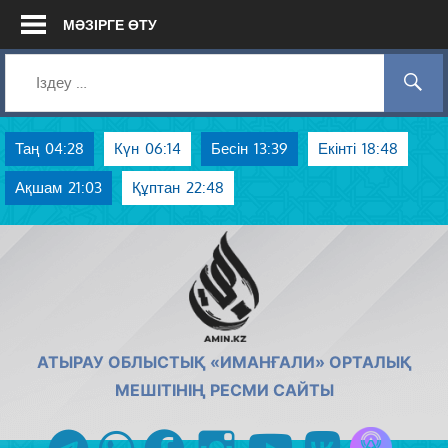
Skip
МӘЗІРГЕ ӨТУ
to
content
Таң
04:28
Күн
06:14
Бесін
13:39
Екінті
18:48
Ақшам
21:03
Құптан
22:48
AMIN.KZ
АТЫРАУ ОБЛЫСТЫҚ «ИМАНҒАЛИ» ОРТАЛЫҚ
МЕШІТІНІҢ РЕСМИ САЙТЫ
Azan радиос
telegram
whatsapp
facebook
instagram
youtube
vk