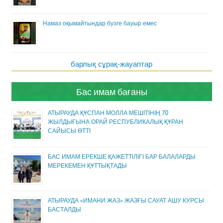
Намаз оқымайтындар бузге бауыр емес
барлық сұрақ-жауаптар
Бас имам бағаны
АТЫРАУДА ҚҰСПАН МОЛЛА МЕШІТІНІҢ 70
ЖЫЛДЫҒЫНА ОРАЙ РЕСПУБЛИКАЛЫҚ ҚҰРАН
САЙЫСЫ ӨТТІ
БАС ИМАМ ЕРЕКШЕ ҚАЖЕТТІЛІГІ БАР БАЛАЛАРДЫ
МЕРЕКЕМЕН ҚҰТТЫҚТАДЫ
АТЫРАУДА «ИМАНИ ЖАЗ» ЖАЗҒЫ САУАТ АШУ КУРСЫ
БАСТАЛДЫ