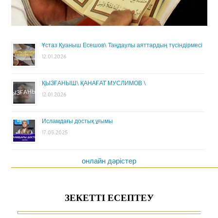
Ұстаз Қуаныш Есешов\ Таңдаулы аяттардың түсіндірмесі
12.01.2026
ҚЫЗҒАНЫШ\ ҚАНАҒАТ МУСЛИМОВ \
12.01.2026
Исламдағы достық ұғымы
17.05.2025
онлайн дәрістер