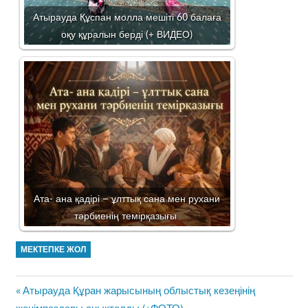
Атырауда Құспан молла мешіті 60 балаға
оқу құралын берді (+ ВИДЕО)
Ата- ана қадірі – ұлттық сана мен рухани
тәрбиенің темірқазығы
МЕКТЕПКЕ ЖОЛ
Жазба
Previous
Атырауда Құран жарысының облыстық кезеңінің
навигациясы
Post: