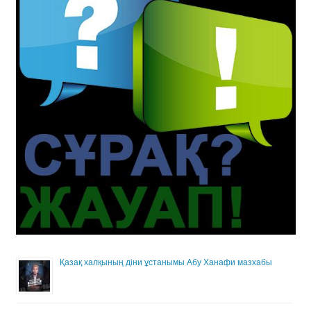
Қазақ халқының діни ұстанымы Абу Ханафи мазхабы