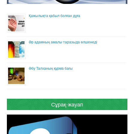
Қажылықта қабыл болған дұға
Әр адамның амалы таразыда өлшенеді
Әбу Талханың құрма бағы
Сұрақ-жауап