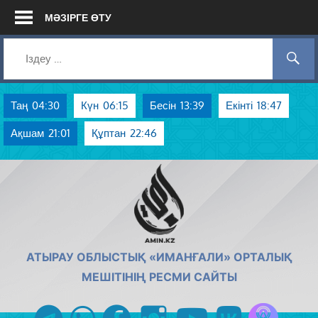
Skip
МӘЗІРГЕ ӨТУ
to
content
Таң
04:30
Күн
06:15
Бесін
13:39
Екінті
18:47
Ақшам
21:01
Құптан
22:46
AMIN.KZ
АТЫРАУ ОБЛЫСТЫҚ «ИМАНҒАЛИ» ОРТАЛЫҚ
МЕШІТІНІҢ РЕСМИ САЙТЫ
Azan радиос
telegram
whatsapp
facebook
instagram
youtube
vk