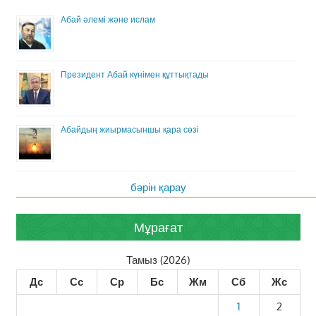
Абай әлемі және ислам
Президент Абай күнімен құттықтады
Абайдың жиырмасыншы қара сөзі
бәрін қарау
Мұрағат
Тамыз (2026)
Дс
Сс
Ср
Бс
Жм
Сб
Жс
1
2