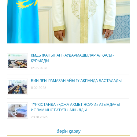
ҚМДБ ЖАНЫНАН «АУДАРМАШЫЛАР АЛҚАСЫ»
ҚҰРЫЛДЫ
19.05.2026
БИЫЛҒЫ РАМАЗАН АЙЫ 19 АҚПАНДА БАСТАЛАДЫ
11.02.2026
ТҮРКІСТАНДА «ҚОЖА АХМЕТ ЯСАУИ» АТЫНДАҒЫ
ИСЛАМ ИНСТИТУТЫ АШЫЛДЫ
20.01.2026
бәрін қарау