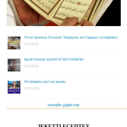
Ұстаз Қуаныш Есешов\ Таңдаулы аяттардың түсіндірмесі
12.01.2026
ҚЫЗҒАНЫШ\ ҚАНАҒАТ МУСЛИМОВ \
12.01.2026
Исламдағы достық ұғымы
17.05.2025
онлайн дәрістер