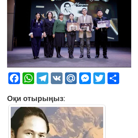
Facebook
WhatsApp
Telegram
VK
Mail.Ru
Messenger
Twitter
Share
Оқи отырыңыз: