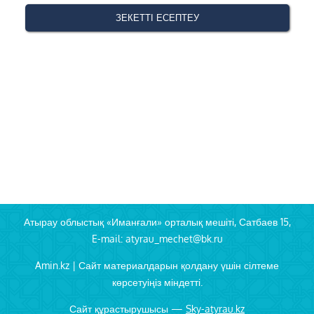
Атырау облыстық «Иманғали» орталық мешіті, Сатбаев 15,
E-mail: atyrau_mechet@bk.ru
Amin.kz | Сайт материалдарын қолдану үшін сілтеме
көрсетуіңіз міндетті.
Сайт құрастырушысы —
Sky-atyrau.kz