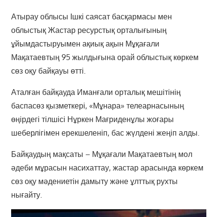
Атырау облысы Ішкі саясат басқармасы мен
облыстық Жастар ресурстық орталығының
ұйымдастыруымен ақиық ақын Мұқағали
Мақатаевтың 95 жылдығына орай облыстық көркем
сөз оқу байқауы өтті.
Аталған байқауда Иманғали орталық мешітінің
баспасөз қызметкері, «Мұнара» телеарнасының
өңірдегі тілшісі Нұркен Мағриденұлы жоғары
шеберлігімен ерекшеленіп, бас жүлдені жеңіп алды.
Байқаудың мақсаты – Мұқағали Мақатаевтың мол
әдеби мұрасын насихаттау, жастар арасында көркем
сөз оқу мәдениетін дамыту және ұлттық рухты
нығайту.