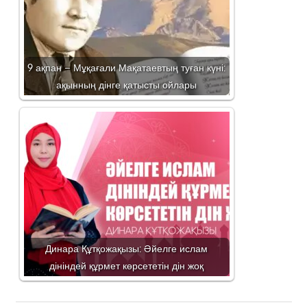
9 ақпан – Мұқағали Мақатаевтың туған күні:
ақынның дінге қатысты ойлары
Динара Құтқожақызы: Әйелге ислам
дініндей құрмет көрсететін дін жоқ