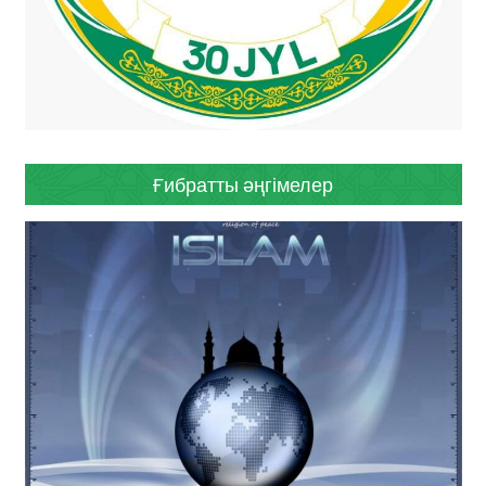
Ғибратты әңгімелер