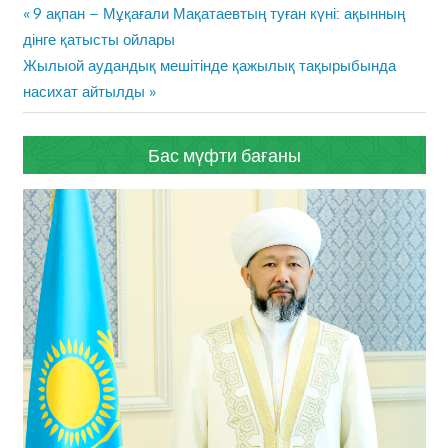
Жазба
Previous
9 ақпан – Мұқағали Мақатаевтың туған күні: ақынның
навигациясы
Post:
дінге қатысты ойлары
Next
Жылыой аудандық мешітінде қажылық тақырыбында
Post:
насихат айтылды
Бас мүфти бағаны