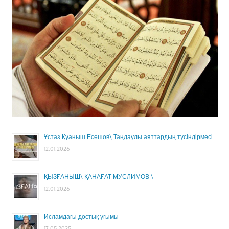
Ұстаз Қуаныш Есешов\ Таңдаулы аяттардың түсіндірмесі
12.01.2026
ҚЫЗҒАНЫШ\ ҚАНАҒАТ МУСЛИМОВ \
12.01.2026
Исламдағы достық ұғымы
17.05.2025