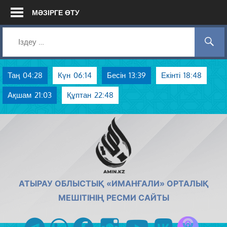
Skip
МӘЗІРГЕ ӨТУ
to
content
Таң
04:28
Күн
06:14
Бесін
13:39
Екінті
18:48
Ақшам
21:03
Құптан
22:48
AMIN.KZ
АТЫРАУ ОБЛЫСТЫҚ «ИМАНҒАЛИ» ОРТАЛЫҚ
МЕШІТІНІҢ РЕСМИ САЙТЫ
Azan радиос
telegram
whatsapp
facebook
instagram
youtube
vk