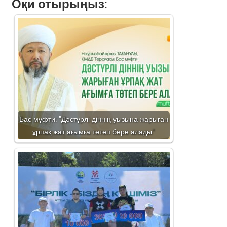
Оқи отырыңыз:
Бас мүфти: "Дәстүрлі діннің уызына жарыған
ұрпақ жат ағымға төтеп бере алады"