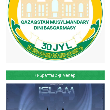
Ғибратты әңгімелер