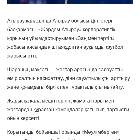
Атырау қаласында Атырау облысы Дін істері
басқармасы, «Жәрдем-Атырау» корпоративтік
қорының ұйымдастыруымен «Заң мен тәртіп»
жобасы аясында кіші аяқдоптан ауқымды футбол
жарысы өтті.
Шараның мақсаты – жастар арасында салауатты
өмір салтын насихаттау, діни сауаттылықты арттыру
және қоғамдағы бірлік пен тұрақтылықты нығайту.
Жарысқа қала мешіттерінің жамағаттары мен
жастардан құралған командалар қатысып, тартысты
ойын көрсетті.
Қорытынды бойынша І орынды «Мәулімберген»