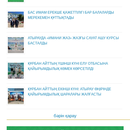
БАС ИМАМ ЕРЕКШЕ ҚАЖЕТТІЛІГІ БАР БАЛАЛАРДЫ
МЕРЕКЕМЕН ҚҰТТЫҚТАДЫ
АТЫРАУДА «ИМАНИ ЖАЗ» ЖАЗҒЫ САУАТ АШУ КУРСЫ
БАСТАЛДЫ
ҚҰРБАН АЙТТЫҢ ҮШІНШІ КҮНІ ЕЛУ ОТБАСЫНА
ҚАЙЫРЫМДЫЛЫҚ КӨМЕК КӨРСЕТІЛДІ
ҚҰРБАН АЙТТЫҢ ЕКІНШІ КҮНІ: АТЫРАУ ӨҢІРІНДЕ
ҚАЙЫРЫМДЫЛЫҚ ШАРАЛАРЫ ЖАЛҒАСТЫ
бәрін қарау