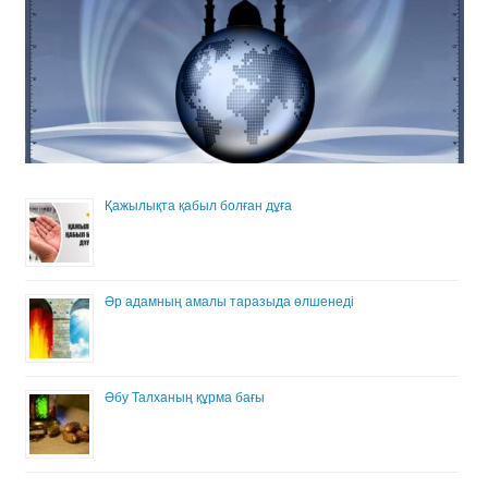
Қажылықта қабыл болған дұға
Әр адамның амалы таразыда өлшенеді
Әбу Талханың құрма бағы