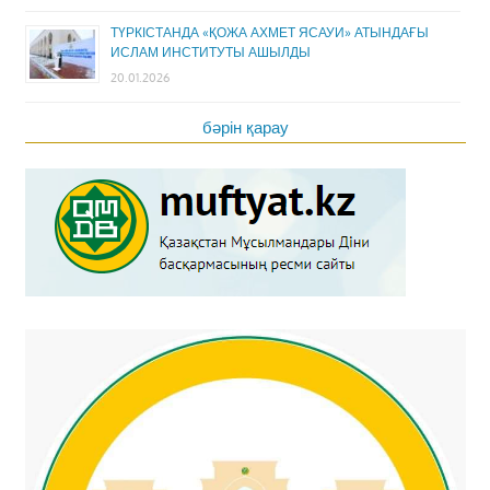
ТҮРКІСТАНДА «ҚОЖА АХМЕТ ЯСАУИ» АТЫНДАҒЫ
ИСЛАМ ИНСТИТУТЫ АШЫЛДЫ
20.01.2026
бәрін қарау