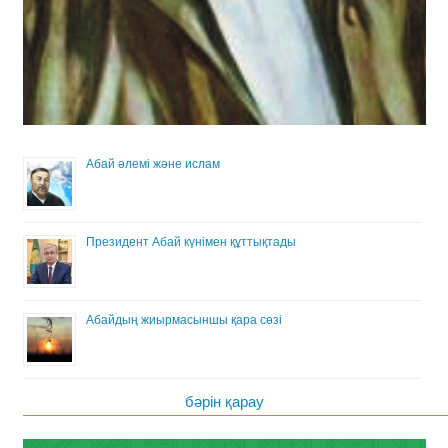
Абай әлемі және ислам
Президент Абай күнімен құттықтады
Абайдың жиырмасыншы қара сөзі
бәрін қарау