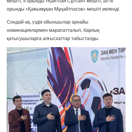
мешіті, ІІ орынды «Қайтпай Сұлтан» мешіті, ал ІІІ
орынды «Қажымұқан Мұңайтпасов» мешіті иеленді.
Сондай-ақ, үздік ойыншылар арнайы
номинациялармен марапатталып, барлық
қатысушыларға алғысхаттар табысталды.