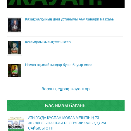
Қазақ халқының діни ұстанымы Абу Ханафи мазхабы
Қоғамдағы қызық түсініктер
Намаз оқымайтындар бузге бауыр емес
барлық сұрақ-жауаптар
Бас имам бағаны
АТЫРАУДА ҚҰСПАН МОЛЛА МЕШІТІНІҢ 70
ЖЫЛДЫҒЫНА ОРАЙ РЕСПУБЛИКАЛЫҚ ҚҰРАН
САЙЫСЫ ӨТТІ