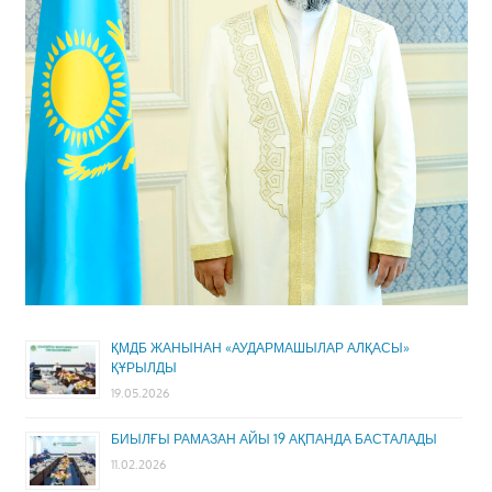
ҚМДБ ЖАНЫНАН «АУДАРМАШЫЛАР АЛҚАСЫ»
ҚҰРЫЛДЫ
19.05.2026
БИЫЛҒЫ РАМАЗАН АЙЫ 19 АҚПАНДА БАСТАЛАДЫ
11.02.2026