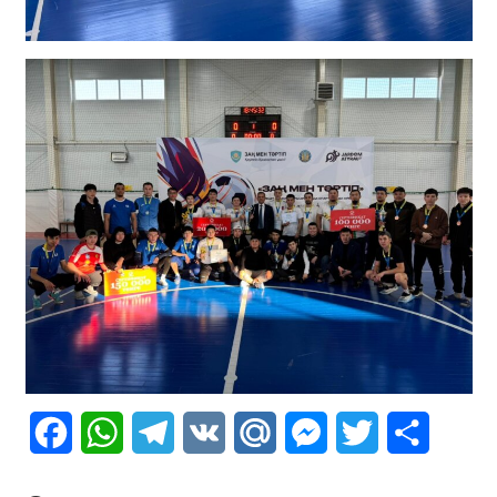
Facebook
WhatsApp
Telegram
VK
Mail.Ru
Messenger
Twitter
Share