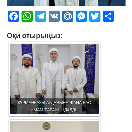
Facebook
WhatsApp
Telegram
VK
Mail.Ru
Messenger
Twitter
Share
Оқи отырыңыз:
ҚҰРМАНҒАЗЫ АУДАНЫНА ЖАҢА БАС
ИМАМ ТАҒАЙЫНДАЛДЫ