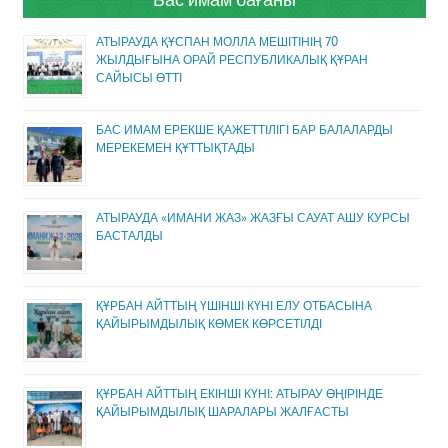
АТЫРАУДА ҚҰСПАН МОЛЛА МЕШІТІНІҢ 70
ЖЫЛДЫҒЫНА ОРАЙ РЕСПУБЛИКАЛЫҚ ҚҰРАН
САЙЫСЫ ӨТТІ
БАС ИМАМ ЕРЕКШЕ ҚАЖЕТТІЛІГІ БАР БАЛАЛАРДЫ
МЕРЕКЕМЕН ҚҰТТЫҚТАДЫ
АТЫРАУДА «ИМАНИ ЖАЗ» ЖАЗҒЫ САУАТ АШУ КУРСЫ
БАСТАЛДЫ
ҚҰРБАН АЙТТЫҢ ҮШІНШІ КҮНІ ЕЛУ ОТБАСЫНА
ҚАЙЫРЫМДЫЛЫҚ КӨМЕК КӨРСЕТІЛДІ
ҚҰРБАН АЙТТЫҢ ЕКІНШІ КҮНІ: АТЫРАУ ӨҢІРІНДЕ
ҚАЙЫРЫМДЫЛЫҚ ШАРАЛАРЫ ЖАЛҒАСТЫ