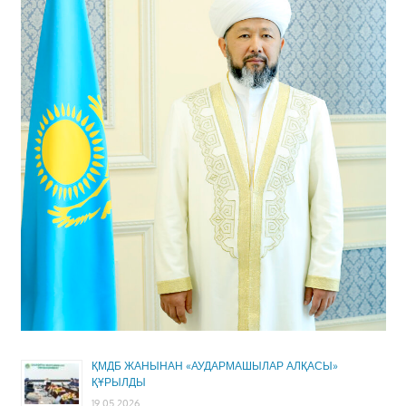
ҚМДБ ЖАНЫНАН «АУДАРМАШЫЛАР АЛҚАСЫ»
ҚҰРЫЛДЫ
19.05.2026