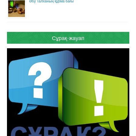
Әбу Талханың құрма бағы
Сұрақ-жауап