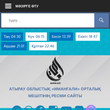
Skip
МӘЗІРГЕ ӨТУ
to
content
Таң
04:30
Күн
06:15
Бесін
13:39
Екінті
18:47
Ақшам
21:01
Құптан
22:46
AMIN.KZ
АТЫРАУ ОБЛЫСТЫҚ «ИМАНҒАЛИ» ОРТАЛЫҚ
МЕШІТІНІҢ РЕСМИ САЙТЫ
Azan радиос
telegram
whatsapp
facebook
instagram
youtube
vk