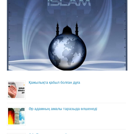
Қажылықта қабыл болған дұға
Әр адамның амалы таразыда өлшенеді