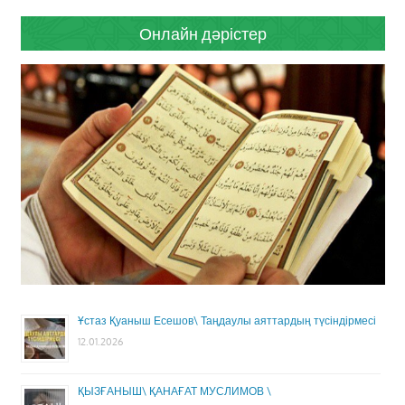
Онлайн дәрістер
Ұстаз Қуаныш Есешов\ Таңдаулы аяттардың түсіндірмесі
12.01.2026
ҚЫЗҒАНЫШ\ ҚАНАҒАТ МУСЛИМОВ \