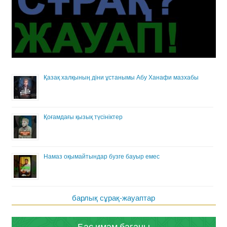
Қазақ халқының діни ұстанымы Абу Ханафи мазхабы
Қоғамдағы қызық түсініктер
Намаз оқымайтындар бузге бауыр емес
барлық сұрақ-жауаптар
Бас имам бағаны