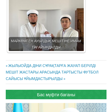
МАЙКӨМГЕН АУЫЛДЫҚ МЕШІТІНЕ ИМАМ
ТАҒАЙЫНДАЛДЫ
Жазба
Previous
ЖЫЛЫОЙДА ДІНИ СҰРАҚТАРҒА ЖАУАП БЕРІЛДІ
навигациясы
Next
Post:
МЕШІТ ЖАСТАРЫ АРАСЫНДА ТАРТЫСТЫ ФУТБОЛ
Post:
САЙЫСЫ ҰЙЫМДАСТЫРЫЛДЫ
Бас мүфти бағаны