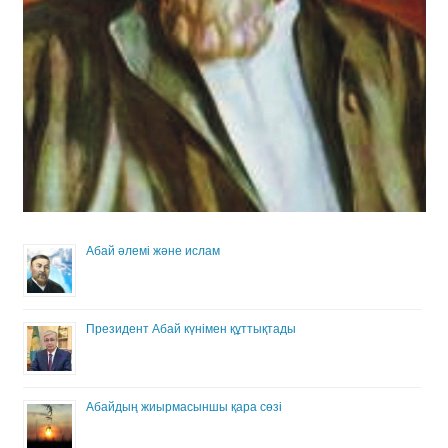
Абай әлемі және ислам
Президент Абай күнімен құттықтады
Абайдың жиырмасыншы қара сөзі