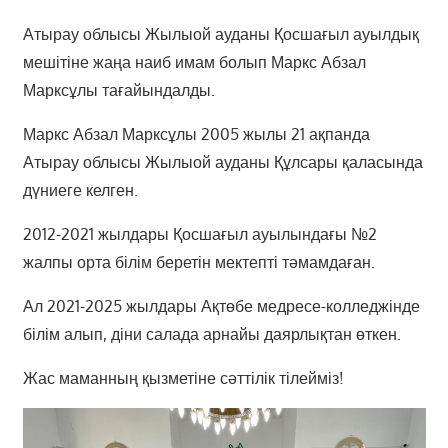
Атырау облысы Жылыой ауданы Қосшағыл ауылдық
мешітіне жаңа наиб имам болып Маркс Абзал
Марксұлы тағайындалды.
Маркс Абзал Марксұлы 2005 жылы 21 ақпанда
Атырау облысы Жылыой ауданы Құлсары қаласында
дүниеге келген.
2012-2021 жылдары Қосшағыл ауылындағы №2
жалпы орта білім беретін мектепті тәмамдаған.
Ал 2021-2025 жылдары Ақтөбе медресе-колледжінде
білім алып, діни салада арнайы даярлықтан өткен.
Жас маманның қызметіне сәттілік тілейміз!