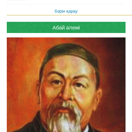
бәрін қарау
Абай әлемі