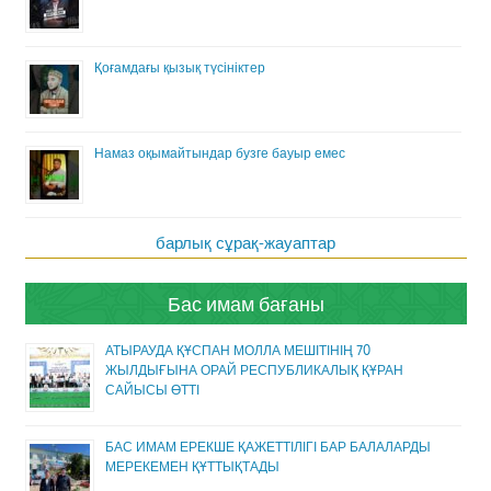
Қоғамдағы қызық түсініктер
Намаз оқымайтындар бузге бауыр емес
барлық сұрақ-жауаптар
Бас имам бағаны
АТЫРАУДА ҚҰСПАН МОЛЛА МЕШІТІНІҢ 70
ЖЫЛДЫҒЫНА ОРАЙ РЕСПУБЛИКАЛЫҚ ҚҰРАН
САЙЫСЫ ӨТТІ
БАС ИМАМ ЕРЕКШЕ ҚАЖЕТТІЛІГІ БАР БАЛАЛАРДЫ
МЕРЕКЕМЕН ҚҰТТЫҚТАДЫ