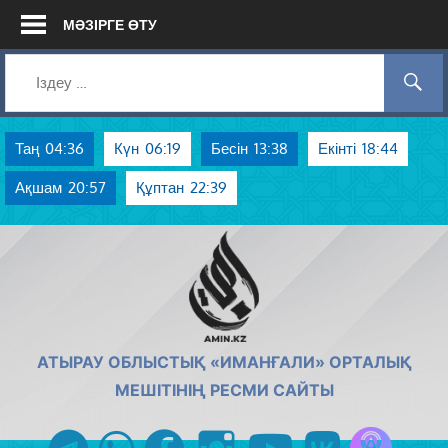
Skip
МӘЗІРГЕ ӨТУ
to
content
Таң
04:36
Күн
06:19
Бесін
13:38
Екінті
18:44
Ақшам
20:57
Құптан
22:39
AMIN.KZ
АТЫРАУ ОБЛЫСТЫҚ «ИМАНҒАЛИ» ОРТАЛЫҚ
МЕШІТІНІҢ РЕСМИ САЙТЫ
Azan радиос
telegram
whatsapp
facebook
instagram
youtube
vk