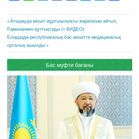
Жазба
Previous
Атырауда мешіт жұртшылықты жарапазан айтып,
навигациясы
Post:
Рамазанмен құттықтады (+ ВИДЕО)
Next
Елордада республикалық бас мешітте медициналық
Post:
орталық ашылды
Бас мүфти бағаны