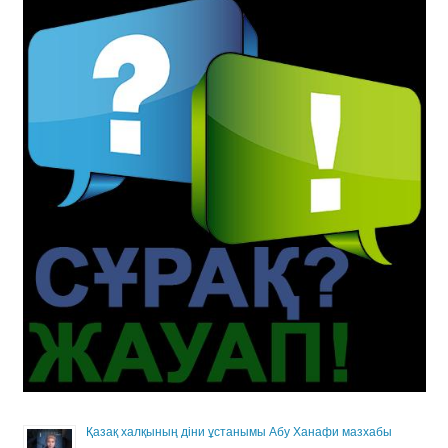
Қазақ халқының діни ұстанымы Абу Ханафи мазхабы