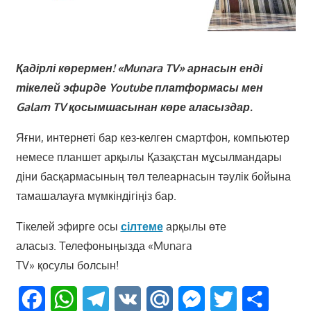
Қадірлі көрермен! «Munara TV» арнасын енді
тікелей эфирде Youtube платформасы мен
Galam TV қосымшасынан көре аласыздар.
Яғни, интернеті бар кез-келген смартфон, компьютер
немесе планшет арқылы Қазақстан мұсылмандары
діни басқармасының төл телеарнасын тәулік бойына
тамашалауға мүмкіндігіңіз бар.
Тікелей эфирге осы
сілтеме
арқылы өте
аласыз. Телефоныңызда «Munara
TV» қосулы болсын!
Facebook
WhatsApp
Telegram
VK
Mail.Ru
Messenger
Twitter
Share