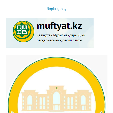
бәрін қарау