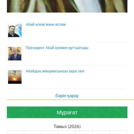
Абай әлемі және ислам
Президент Абай күнімен құттықтады
Абайдың жиырмасыншы қара сөзі
бәрін қарау
Мұрағат
Тамыз (2026)