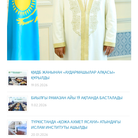
ҚМДБ ЖАНЫНАН «АУДАРМАШЫЛАР АЛҚАСЫ»
ҚҰРЫЛДЫ
19.05.2026
БИЫЛҒЫ РАМАЗАН АЙЫ 19 АҚПАНДА БАСТАЛАДЫ
11.02.2026
ТҮРКІСТАНДА «ҚОЖА АХМЕТ ЯСАУИ» АТЫНДАҒЫ
ИСЛАМ ИНСТИТУТЫ АШЫЛДЫ
20.01.2026