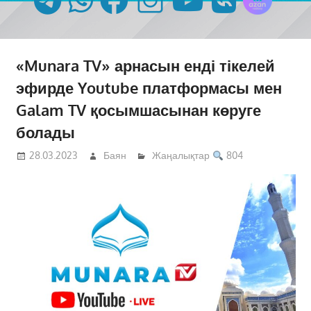
«Munara TV» арнасын енді тікелей
эфирде Youtube платформасы мен
Galam TV қосымшасынан көруге
болады
28.03.2023
Баян
Жаңалықтар
804