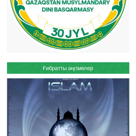
Ғибратты әңгімелер