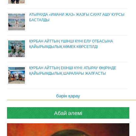
АТЫРАУДА «ИМАНИ ЖАЗ» ЖАЗҒЫ САУАТ АШУ КУРСЫ
БАСТАЛДЫ
ҚҰРБАН АЙТТЫҢ ҮШІНШІ КҮНІ ЕЛУ ОТБАСЫНА
ҚАЙЫРЫМДЫЛЫҚ КӨМЕК КӨРСЕТІЛДІ
ҚҰРБАН АЙТТЫҢ ЕКІНШІ КҮНІ: АТЫРАУ ӨҢІРІНДЕ
ҚАЙЫРЫМДЫЛЫҚ ШАРАЛАРЫ ЖАЛҒАСТЫ
бәрін қарау
Абай әлемі