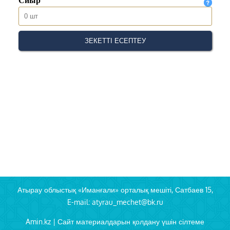
Атырау облыстық «Иманғали» орталық мешіті, Сатбаев 15,
E-mail: atyrau_mechet@bk.ru
Amin.kz | Сайт материалдарын қолдану үшін сілтеме