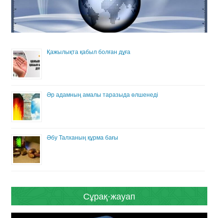
Қажылықта қабыл болған дұға
Әр адамның амалы таразыда өлшенеді
Әбу Талханың құрма бағы
Сұрақ-жауап