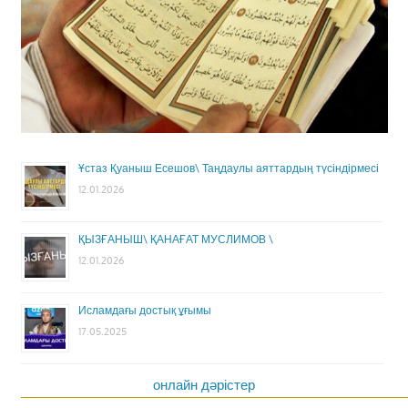
Ұстаз Қуаныш Есешов\ Таңдаулы аяттардың түсіндірмесі
12.01.2026
ҚЫЗҒАНЫШ\ ҚАНАҒАТ МУСЛИМОВ \
12.01.2026
Исламдағы достық ұғымы
17.05.2025
онлайн дәрістер