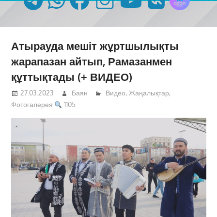
Атырауда мешіт жұртшылықты
жарапазан айтып, Рамазанмен
құттықтады (+ ВИДЕО)
27.03.2023
Баян
Видео
,
Жаңалықтар
,
Фотогалерея
1105