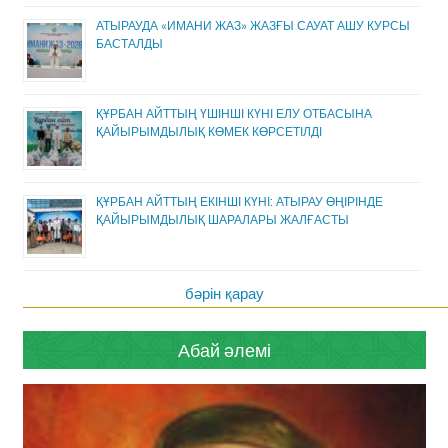
АТЫРАУДА «ИМАНИ ЖАЗ» ЖАЗҒЫ САУАТ АШУ КУРСЫ
БАСТАЛДЫ
ҚҰРБАН АЙТТЫҢ ҮШІНШІ КҮНІ ЕЛУ ОТБАСЫНА
ҚАЙЫРЫМДЫЛЫҚ КӨМЕК КӨРСЕТІЛДІ
ҚҰРБАН АЙТТЫҢ ЕКІНШІ КҮНІ: АТЫРАУ ӨҢІРІНДЕ
ҚАЙЫРЫМДЫЛЫҚ ШАРАЛАРЫ ЖАЛҒАСТЫ
бәрін қарау
Абай әлемі