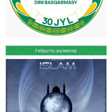
Ғибратты әңгімелер