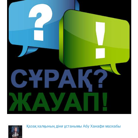
Қазақ халқының діни ұстанымы Абу Ханафи мазхабы