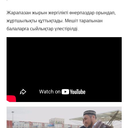
Жарапазан жырын жергілікті өнерпаздар орындап,
жұртшылықты құттықтады. Мешіт тарапынан
балаларға сыйлықтар үлестірілді.