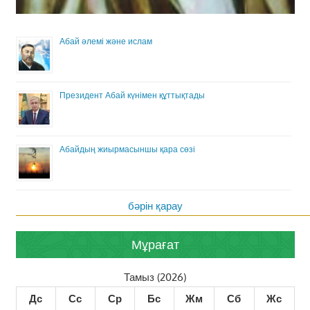
Абай әлемі және ислам
Президент Абай күнімен құттықтады
Абайдың жиырмасыншы қара сөзі
бәрін қарау
Мұрағат
Тамыз (2026)
Дс
Сс
Ср
Бс
Жм
Сб
Жс