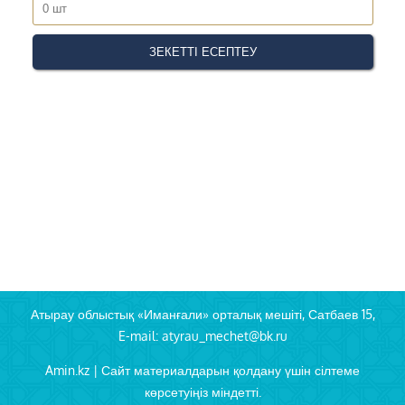
Атырау облыстық «Иманғали» орталық мешіті, Сатбаев 15,
E-mail: atyrau_mechet@bk.ru
Amin.kz | Сайт материалдарын қолдану үшін сілтеме
көрсетуіңіз міндетті.