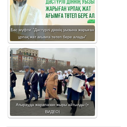
Бас мүфти: "Дәстүрлі діннің уызына жарыған
ұрпақ жат ағымға төтеп бере алады"
Атырауда жарапазан жыры айтылды (+
ВИДЕО)