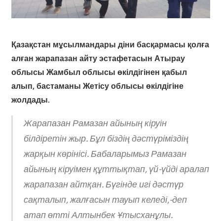
Қазақстан мұсылмандары діни басқармасы қолға
алған жарапазан айту эстафетасын Атырау
облысы Жамбыл облысы өкілдігінен қабыл
алып, бастаманы Жетісу облысы өкілдігіне
жолдады.
Жарапазан Рамазан айының кіруін
білдіретін жыр. Бұл біздің дәстүріміздің
жарқын көрінісі. Бабаларымыз Рамазан
айының кіруімен құттықтап, үй-үйді аралап
жарапазан айтқан. Бүгінде игі дәстүр
сақталып, жалғасын тауып келеді,-деп
атап өтті Алтынбек Ұтысханұлы.