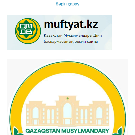
бәрін қарау