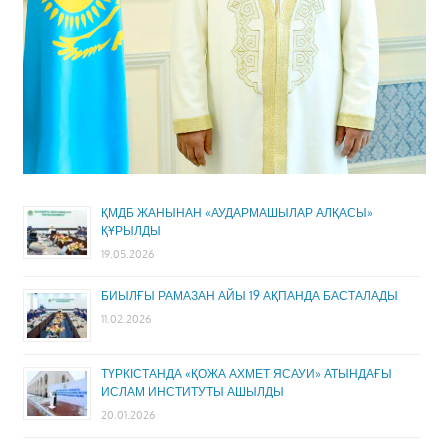
ҚМДБ ЖАНЫНАН «АУДАРМАШЫЛАР АЛҚАСЫ»
ҚҰРЫЛДЫ
19.05.2026
БИЫЛҒЫ РАМАЗАН АЙЫ 19 АҚПАНДА БАСТАЛАДЫ
11.02.2026
ТҮРКІСТАНДА «ҚОЖА АХМЕТ ЯСАУИ» АТЫНДАҒЫ
ИСЛАМ ИНСТИТУТЫ АШЫЛДЫ
20.01.2026