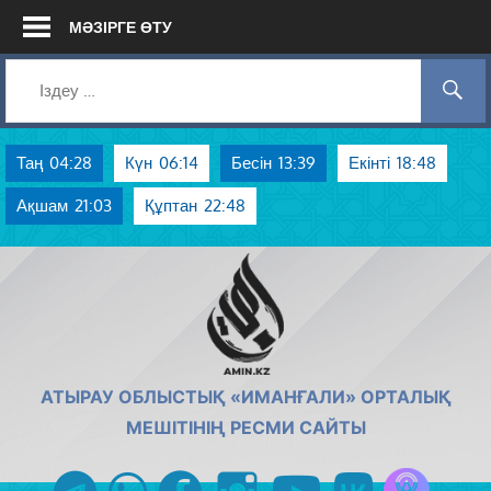
Skip
МӘЗІРГЕ ӨТУ
to
content
Таң
04:28
Күн
06:14
Бесін
13:39
Екінті
18:48
Ақшам
21:03
Құптан
22:48
AMIN.KZ
АТЫРАУ ОБЛЫСТЫҚ «ИМАНҒАЛИ» ОРТАЛЫҚ
МЕШІТІНІҢ РЕСМИ САЙТЫ
Azan радиос
telegram
whatsapp
facebook
instagram
youtube
vk