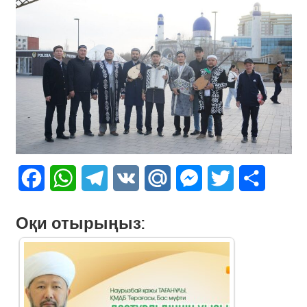
Facebook
WhatsApp
Telegram
VK
Mail.Ru
Messenger
Twitter
Share
Оқи отырыңыз: