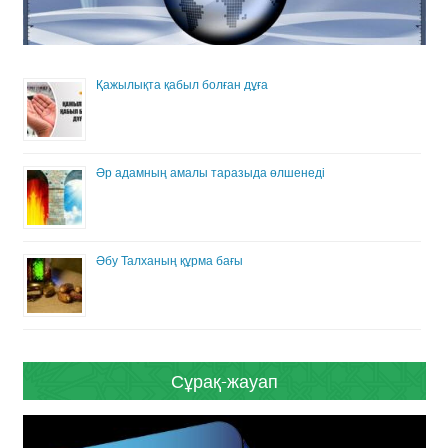
Қажылықта қабыл болған дұға
Әр адамның амалы таразыда өлшенеді
Әбу Талханың құрма бағы
Сұрақ-жауап