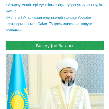
Жазба
Previous
Атырау мешіттерінде «Намаз оқып үйрену» курсы жүріп
навигациясы
Post:
жатыр
Next
«Munara TV» арнасын енді тікелей эфирде Youtube
Post:
платформасы мен Galam TV қосымшасынан көруге
болады
Бас мүфти бағаны