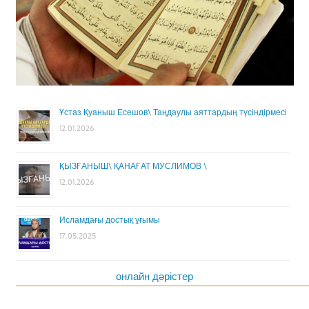
Ұстаз Қуаныш Есешов\ Таңдаулы аяттардың түсіндірмесі
12.01.2026
ҚЫЗҒАНЫШ\ ҚАНАҒАТ МУСЛИМОВ \
12.01.2026
Исламдағы достық ұғымы
17.05.2025
онлайн дәрістер