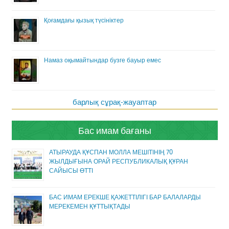
Қоғамдағы қызық түсініктер
Намаз оқымайтындар бузге бауыр емес
барлық сұрақ-жауаптар
Бас имам бағаны
АТЫРАУДА ҚҰСПАН МОЛЛА МЕШІТІНІҢ 70
ЖЫЛДЫҒЫНА ОРАЙ РЕСПУБЛИКАЛЫҚ ҚҰРАН
САЙЫСЫ ӨТТІ
БАС ИМАМ ЕРЕКШЕ ҚАЖЕТТІЛІГІ БАР БАЛАЛАРДЫ
МЕРЕКЕМЕН ҚҰТТЫҚТАДЫ