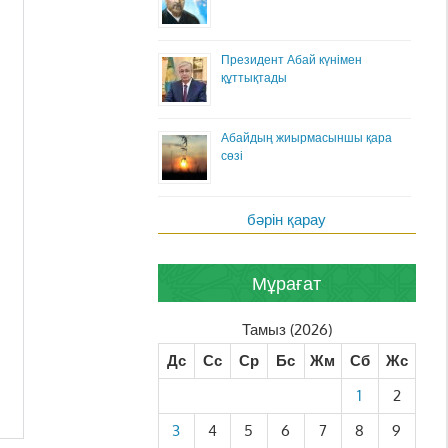
Президент Абай күнімен
құттықтады
Абайдың жиырмасыншы қара
сөзі
бәрін қарау
Мұрағат
Тамыз (2026)
Дс
Сс
Ср
Бс
Жм
Сб
Жс
1
2
3
4
5
6
7
8
9