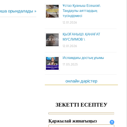
Ұстаз Қуаныш Есешов\
ынша орындалады
Таңдаулы аяттардың
түсіндірмесі
12.01.2026
ҚЫЗҒАНЫШ\ ҚАНАҒАТ
МУСЛИМОВ \
12.01.2026
Исламдағы достық ұғымы
17.05.2025
онлайн дәрістер