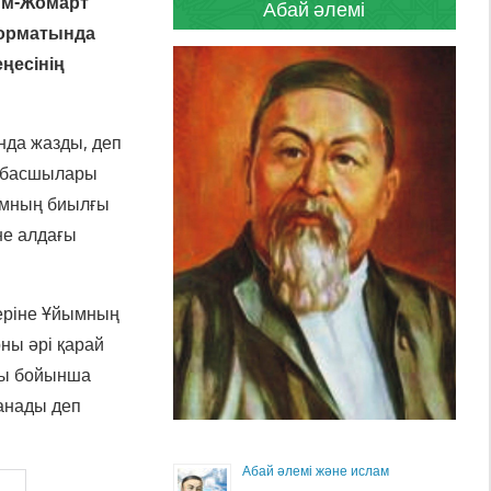
сым-Жомарт
Абай әлемі
форматында
ңесінің
нда жазды, деп
ң басшылары
йымның биылғы
е алдағы
еріне Ұйымның
оны әрі қарай
сы бойынша
данады деп
Абай әлемі және ислам