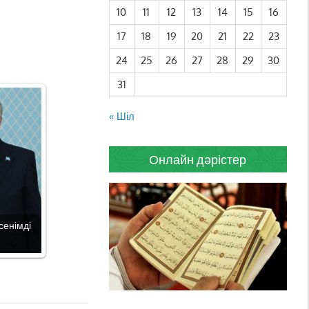
10
11
12
13
14
15
16
17
18
19
20
21
22
23
24
25
26
27
28
29
30
31
« Шіл
Онлайн дәрістер
сенімді