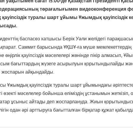
тан уақытымен сағат 15.00-де Қазақстан Президенті Қа
Федерациясының төрағалығымен видеоконференция 
 қауіпсіздік туралы шарт ұйымы Ұжымдық қауіпсіздік ке
тысады.
иденттің баспасөз хатшысы Берік Уәли желідегі парақшасы
Ақпарат. Саммит барысында ҰҚШҰ-ға мүше мемлекеттерді
 өңірлік қауіпсіздік мәселелері жөнінде пікір алмасып, Ұ
сым бағыттардың жүзеге асырылуын қорытындылайды жән
н жоспарын айқындайды.
ы Ұжымдық қауіпсіздік туралы шарт ұйымындағы әріптест
 өзекті мәселелер бойынша еліміздің ұстанымын жеткізіп, 
рқатар ұсыныс айтады деп жоспарлануда. Жиын қорытынды
ігін одан әрі арттыруға бағытталған бірқатар құжат қабыл