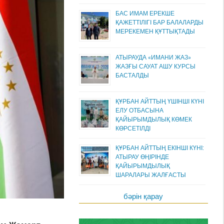
БАС ИМАМ ЕРЕКШЕ
ҚАЖЕТТІЛІГІ БАР БАЛАЛАРДЫ
МЕРЕКЕМЕН ҚҰТТЫҚТАДЫ
АТЫРАУДА «ИМАНИ ЖАЗ»
ЖАЗҒЫ САУАТ АШУ КУРСЫ
БАСТАЛДЫ
ҚҰРБАН АЙТТЫҢ ҮШІНШІ КҮНІ
ЕЛУ ОТБАСЫНА
ҚАЙЫРЫМДЫЛЫҚ КӨМЕК
КӨРСЕТІЛДІ
ҚҰРБАН АЙТТЫҢ ЕКІНШІ КҮНІ:
АТЫРАУ ӨҢІРІНДЕ
ҚАЙЫРЫМДЫЛЫҚ
ШАРАЛАРЫ ЖАЛҒАСТЫ
бәрін қарау