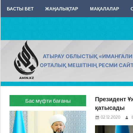
Skip
БАСТЫ БЕТ
ЖАҢАЛЫҚТАР
МАҚАЛАЛАР
to
content
AMIN.KZ
АТЫРАУ ОБЛЫСТЫҚ «ИМАНҒАЛИ
ОРТАЛЫҚ МЕШІТІНІҢ РЕСМИ САЙ
Президент Ұ
Бас мүфти бағаны
қатысады
02.12.2020