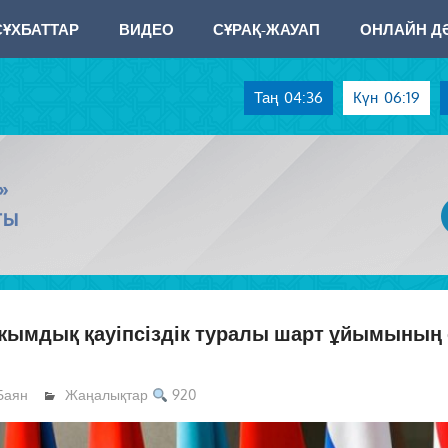
СҰХБАТТАР
ВИДЕО
СҰРАҚ-ЖАУАП
ОНЛАЙН ДӘ
Таң
04:36
Күн
06:19
»
ТЫ
жымдық қауіпсіздік туралы шарт ұйымының
Баян
Жаңалықтар
920