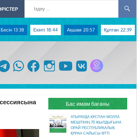
РІСТЕР
Бесін
13:38
Екінті
18:44
Ақшам
20:57
Құптан
22:39
Azan радиосы
telegram
whatsapp
facebook
instagram
youtube
vk
 сессиясына
Бас имам бағаны
АТЫРАУДА ҚҰСПАН МОЛЛА
МЕШІТІНІҢ 70 ЖЫЛДЫҒЫНА
ОРАЙ РЕСПУБЛИКАЛЫҚ
ҚҰРАН САЙЫСЫ ӨТТІ