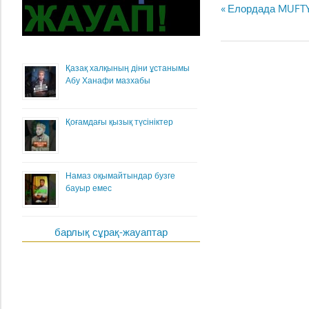
Жазба
Previous
Елордада MUFTY
навигациясы
Post:
Қазақ халқының діни ұстанымы
Абу Ханафи мазхабы
Қоғамдағы қызық түсініктер
Намаз оқымайтындар бузге
бауыр емес
барлық сұрақ-жауаптар