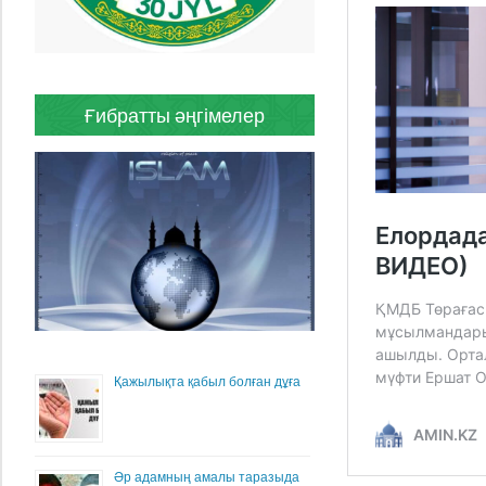
Ғибратты әңгімелер
Қажылықта қабыл болған дұға
Әр адамның амалы таразыда