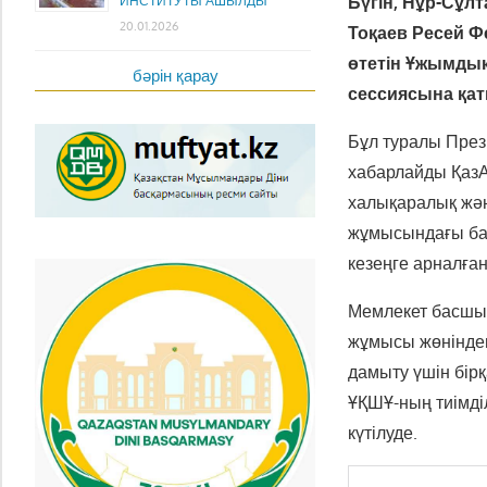
Бүгін, Нұр-Сұл
ИНСТИТУТЫ АШЫЛДЫ
20.01.2026
Тоқаев Ресей 
өтетін Ұжымдық
бәрін қарау
сессиясына қа
Бұл туралы През
хабарлайды Қаз
халықаралық және
жұмысындағы ба
кезеңге арналға
Мемлекет басшыс
жұмысы жөніндегі
дамыту үшін бі
ҰҚШҰ-ның тиімділ
күтілуде.