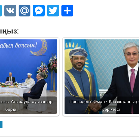
sApp
Telegram
VK
Mail.Ru
Messenger
Twitter
Share
ыңыз:
шысы Атырауда ауызашар
Президент: Оман - Қазақстанның 
берді
серіктесі
І