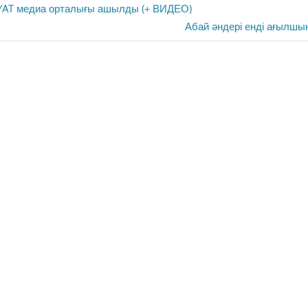
AT медиа орталығы ашылды (+ ВИДЕО)
Next
Абай әндері енді ағылш
Post: