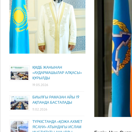
ҚМДБ ЖАНЫНАН
«АУДАРМАШЫЛАР АЛҚАСЫ»
ҚҰРЫЛДЫ
19.05.2026
БИЫЛҒЫ РАМАЗАН АЙЫ 19
АҚПАНДА БАСТАЛАДЫ
11.02.2026
ТҮРКІСТАНДА «ҚОЖА АХМЕТ
ЯСАУИ» АТЫНДАҒЫ ИСЛАМ