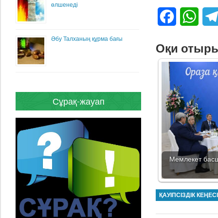
өлшенеді
Facebook
What
Әбу Талханың құрма бағы
Оқи отыр
Сұрақ-жауап
Мемлекет бас
ҚАУІПСІЗДІК КЕҢЕС