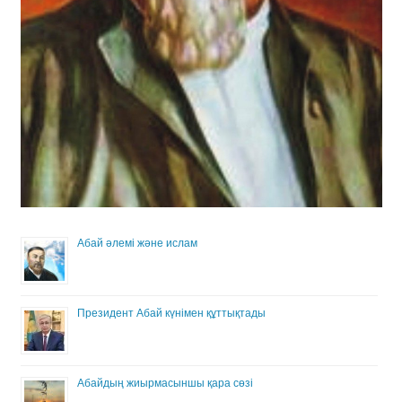
Абай әлемі және ислам
Президент Абай күнімен құттықтады
Абайдың жиырмасыншы қара сөзі