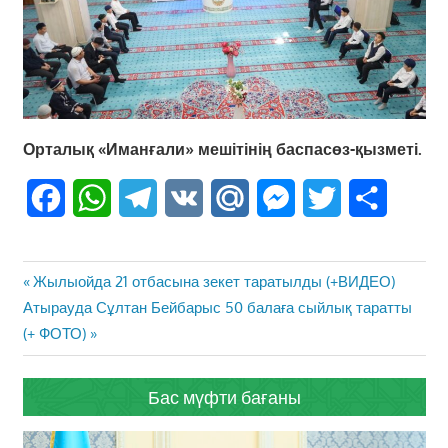
Орталық «Иманғали» мешітінің баспасөз-қызметі.
Facebook
WhatsApp
Telegram
VK
Mail.Ru
Messenger
Twitter
Share
Жазба
Previous
Жылыойда 21 отбасына зекет таратылды (+ВИДЕО)
навигациясы
Next
Post:
Атырауда Сұлтан Бейбарыс 50 балаға сыйлық таратты
Post:
(+ ФОТО)
Бас мүфти бағаны