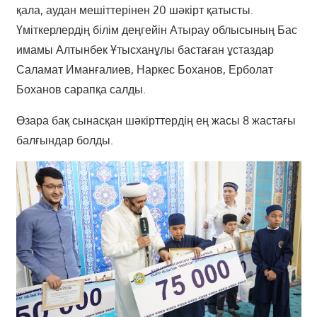
қала, аудан мешіттерінен 20 шәкірт қатысты.
Үміткерлердің білім деңгейін Атырау облысының Бас
имамы Алтынбек Ұтысханұлы бастаған ұстаздар
Саламат Иманғалиев, Наркес Боханов, Ерболат
Боханов сарапқа салды.
Өзара бақ сынасқан шәкірттердің ең жасы 8 жастағы
балғындар болды.