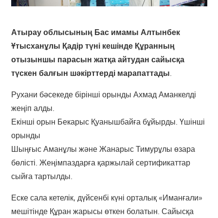
Атырау облысының Бас имамы Алтынбек
Ұтысханұлы Қадір түні кешінде Құранның
отызыншы парасын жатқа айтудан сайысқа
түскен балғын шәкірттерді марапаттады
.
Рухани бәсекеде бірінші орынды Ахмад Аманкелді
жеңіп алды.
Екінші орын Бекарыс Қуанышбайға бұйырды. Үшінші
орынды
Шыңғыс Аманұлы және Жанарыс Тимурұлы өзара
бөлісті. Жеңімпаздарға қаржылай сертификаттар
сыйға тартылды.
Еске сала кетелік, дүйсенбі күні орталық «Иманғали»
мешітінде Құран жарысы өткен болатын. Сайысқа