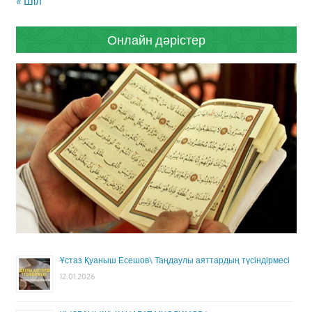
« Шіл
Онлайн дәрістер
Ұстаз Қуаныш Есешов\ Таңдаулы аяттардың түсіндірмесі
12.01.2026