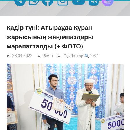
Қадір түні: Атырауда Құран
жарысының жеңімпаздары
марапатталды (+ ФОТО)
28.04.2022
Баян
Сұхбаттар
1037