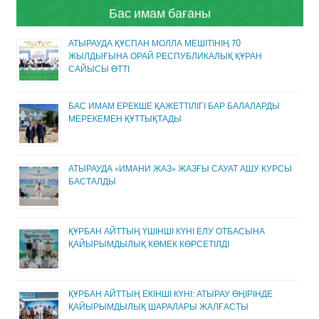
Бас имам бағаны
АТЫРАУДА ҚҰСПАН МОЛЛА МЕШІТІНІҢ 70
ЖЫЛДЫҒЫНА ОРАЙ РЕСПУБЛИКАЛЫҚ ҚҰРАН
САЙЫСЫ ӨТТІ
БАС ИМАМ ЕРЕКШЕ ҚАЖЕТТІЛІГІ БАР БАЛАЛАРДЫ
МЕРЕКЕМЕН ҚҰТТЫҚТАДЫ
АТЫРАУДА «ИМАНИ ЖАЗ» ЖАЗҒЫ САУАТ АШУ КУРСЫ
БАСТАЛДЫ
ҚҰРБАН АЙТТЫҢ ҮШІНШІ КҮНІ ЕЛУ ОТБАСЫНА
ҚАЙЫРЫМДЫЛЫҚ КӨМЕК КӨРСЕТІЛДІ
ҚҰРБАН АЙТТЫҢ ЕКІНШІ КҮНІ: АТЫРАУ ӨҢІРІНДЕ
ҚАЙЫРЫМДЫЛЫҚ ШАРАЛАРЫ ЖАЛҒАСТЫ