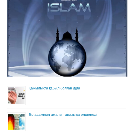
Қажылықта қабыл болған дұға
Әр адамның амалы таразыда өлшенеді