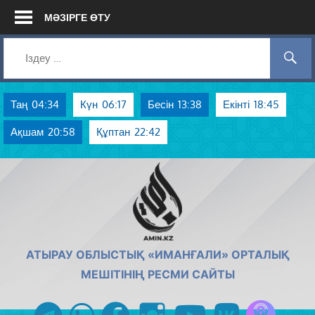
Skip
МӘЗІРГЕ ӨТУ
to
content
Таң
04:34
Күн
06:17
Бесін
13:38
Екінті
18:45
Ақшам
20:58
Құптан
22:42
AMIN.KZ
АТЫРАУ ОБЛЫСТЫҚ «ИМАНҒАЛИ» ОРТАЛЫҚ
МЕШІТІНІҢ РЕСМИ САЙТЫ
Azan радиос
telegram
whatsapp
facebook
instagram
youtube
vk