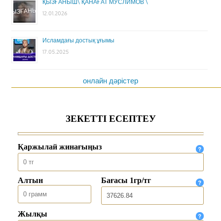
ҚЫЗҒАНЫШ\ ҚАНАҒАТ МУСЛИМОВ \
12.01.2026
Исламдағы достық ұғымы
17.05.2025
онлайн дәрістер