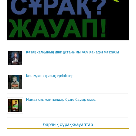
Қазақ халқының діни ұстанымы Абу Ханафи мазхабы
Қоғамдағы қызық түсініктер
Намаз оқымайтындар бузге бауыр емес
барлық сұрақ-жауаптар