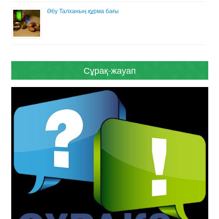
Әбу Талханың құрма бағы
Сұрақ-жауап