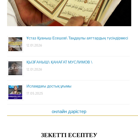
Ұстаз Қуаныш Есешов\ Таңдаулы аяттардың түсіндірмесі
12.01.2026
ҚЫЗҒАНЫШ\ ҚАНАҒАТ МУСЛИМОВ \
12.01.2026
Исламдағы достық ұғымы
17.05.2025
онлайн дәрістер