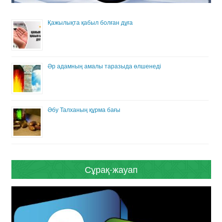
Қажылықта қабыл болған дұға
Әр адамның амалы таразыда өлшенеді
Әбу Талханың құрма бағы
Сұрақ-жауап