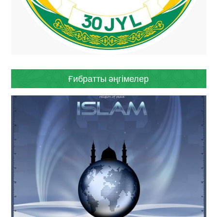
Ғибратты әңгімелер