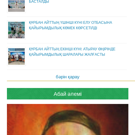
БАСТАЛДЫ
ҚҰРБАН АЙТТЫҢ ҮШІНШІ КҮНІ ЕЛУ ОТБАСЫНА
ҚАЙЫРЫМДЫЛЫҚ КӨМЕК КӨРСЕТІЛДІ
ҚҰРБАН АЙТТЫҢ ЕКІНШІ КҮНІ: АТЫРАУ ӨҢІРІНДЕ
ҚАЙЫРЫМДЫЛЫҚ ШАРАЛАРЫ ЖАЛҒАСТЫ
бәрін қарау
Абай әлемі