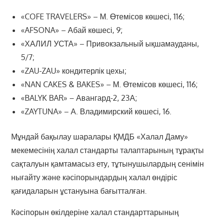
«COFE TRAVELERS» – М. Өтемісов көшесі, 116;
«AFSONA» – Абай көшесі, 9;
«ХАЛИЛ УСТА» – Привокзальный ықшамауданы,
5/7;
«ZAU-ZAU» кондитерлік цехы;
«NAN CAKES & BAKES» – М. Өтемісов көшесі, 116;
«BALYK BAR» – Авангард-2, 23А;
«ZAYTUNA» – А. Владимирский көшесі, 16.
Мұндай бақылау шаралары ҚМДБ «Халал Даму»
мекемесінің халал стандарты талаптарының тұрақты
сақталуын қамтамасыз ету, тұтынушылардың сенімін
нығайту және кәсіпорындардың халал өндіріс
қағидаларын ұстануына бағытталған.
Кәсіпорын өкілдеріне халал стандарттарының