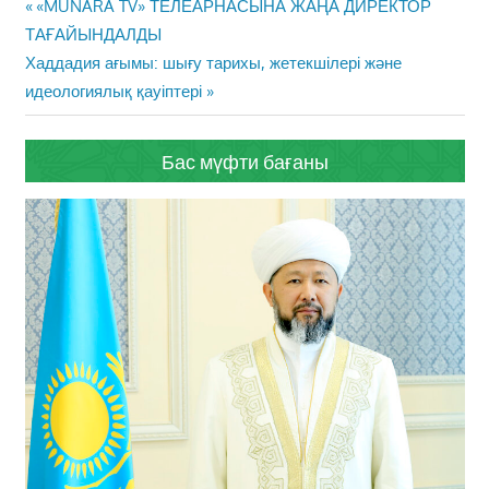
Жазба
Previous
«MUNARA TV» ТЕЛЕАРНАСЫНА ЖАҢА ДИРЕКТОР
навигациясы
Post:
ТАҒАЙЫНДАЛДЫ
Next
Хаддадия ағымы: шығу тарихы, жетекшілері және
Post:
идеологиялық қауіптері
Бас мүфти бағаны