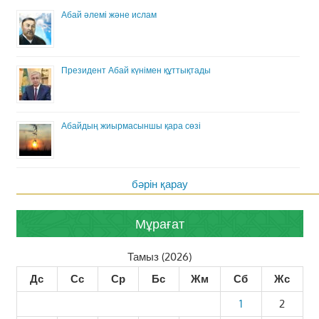
Абай әлемі және ислам
Президент Абай күнімен құттықтады
Абайдың жиырмасыншы қара сөзі
бәрін қарау
Мұрағат
Тамыз (2026)
Дс
Сс
Ср
Бс
Жм
Сб
Жс
1
2