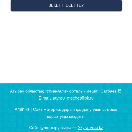
Атырау облыстық «Иманғали» орталық мешіті, Сатбаев 15,
E-mail: atyrau_mechet@bk.ru
Amin.kz | Сайт материалдарын қолдану үшін сілтеме
көрсетуіңіз міндетті.
Сайт құрастырушысы —
Sky-atyrau.kz