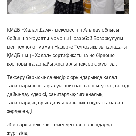
ҚМДБ «Халал Даму» мекемесінің Атырау облысы
бойынша жауапты маманы Назарбай Базарқұлұлы
мен технолог маман Назерке Телқозықызы қаладағы
ҚМДБ-ның «Халал» сертификатына ие бірнеше
кәсіпорынға арнайы жоспарлы тексеріс жүргізді.
Тексеру барысында өндіріс орындарында халал
талаптарының сақталуы, шикізаттың шығу тегі, өнімді
дайындау үдерісі, санитарлық-гигиеналық
талаптардың орындалуы және тиісті құжаттамалар
зерделенді.
Жоспарлы тексеріс төмендегі кәсіпорындарда
жүргізілді: