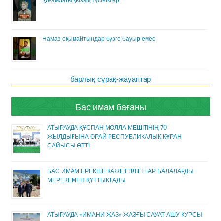
Қоғамдағы қызық түсініктер
Намаз оқымайтындар бузге бауыр емес
барлық сұрақ-жауаптар
Бас имам бағаны
АТЫРАУДА ҚҰСПАН МОЛЛА МЕШІТІНІҢ 70
ЖЫЛДЫҒЫНА ОРАЙ РЕСПУБЛИКАЛЫҚ ҚҰРАН
САЙЫСЫ ӨТТІ
БАС ИМАМ ЕРЕКШЕ ҚАЖЕТТІЛІГІ БАР БАЛАЛАРДЫ
МЕРЕКЕМЕН ҚҰТТЫҚТАДЫ
АТЫРАУДА «ИМАНИ ЖАЗ» ЖАЗҒЫ САУАТ АШУ КУРСЫ