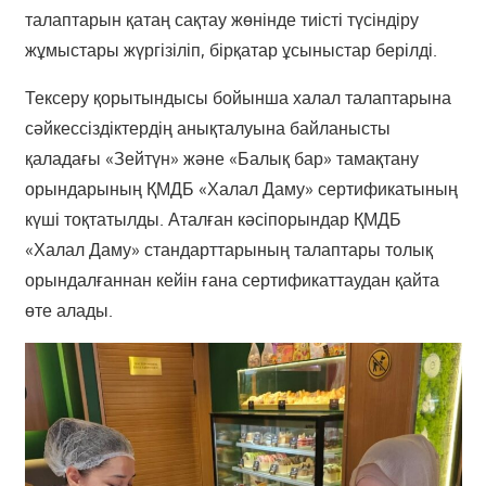
талаптарын қатаң сақтау жөнінде тиісті түсіндіру
жұмыстары жүргізіліп, бірқатар ұсыныстар берілді.
Тексеру қорытындысы бойынша халал талаптарына
сәйкессіздіктердің анықталуына байланысты
қаладағы «Зейтүн» және «Балық бар» тамақтану
орындарының ҚМДБ «Халал Даму» сертификатының
күші тоқтатылды. Аталған кәсіпорындар ҚМДБ
«Халал Даму» стандарттарының талаптары толық
орындалғаннан кейін ғана сертификаттаудан қайта
өте алады.