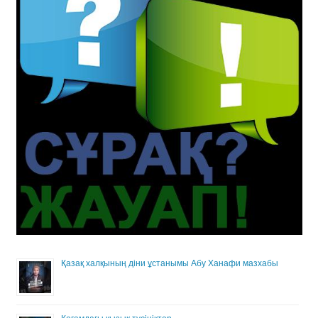
Қазақ халқының діни ұстанымы Абу Ханафи мазхабы