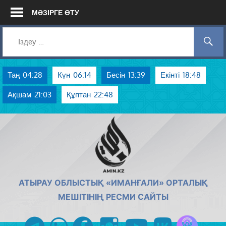
Skip
МӘЗІРГЕ ӨТУ
to
content
Таң
04:28
Күн
06:14
Бесін
13:39
Екінті
18:48
Ақшам
21:03
Құптан
22:48
AMIN.KZ
АТЫРАУ ОБЛЫСТЫҚ «ИМАНҒАЛИ» ОРТАЛЫҚ
МЕШІТІНІҢ РЕСМИ САЙТЫ
Azan радиос
telegram
whatsapp
facebook
instagram
youtube
vk