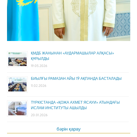
ҚМДБ ЖАНЫНАН «АУДАРМАШЫЛАР АЛҚАСЫ»
ҚҰРЫЛДЫ
19.05.2026
БИЫЛҒЫ РАМАЗАН АЙЫ 19 АҚПАНДА БАСТАЛАДЫ
11.02.2026
ТҮРКІСТАНДА «ҚОЖА АХМЕТ ЯСАУИ» АТЫНДАҒЫ
ИСЛАМ ИНСТИТУТЫ АШЫЛДЫ
20.01.2026
бәрін қарау