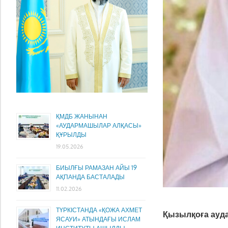
ҚМДБ ЖАНЫНАН
«АУДАРМАШЫЛАР АЛҚАСЫ»
ҚҰРЫЛДЫ
19.05.2026
БИЫЛҒЫ РАМАЗАН АЙЫ 19
АҚПАНДА БАСТАЛАДЫ
11.02.2026
ТҮРКІСТАНДА «ҚОЖА АХМЕТ
Қ
ы
з
ы
л
қ
о
ғ
а
а
у
д
ЯСАУИ» АТЫНДАҒЫ ИСЛАМ