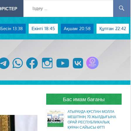
РІСТЕР
Бесін
13:38
Екінті
18:45
Ақшам
20:58
Құптан
22:42
Azan радиосы
telegram
whatsapp
facebook
instagram
youtube
vk
Бас имам бағаны
АТЫРАУДА ҚҰСПАН МОЛЛА
МЕШІТІНІҢ 70 ЖЫЛДЫҒЫНА
ОРАЙ РЕСПУБЛИКАЛЫҚ
ҚҰРАН САЙЫСЫ ӨТТІ