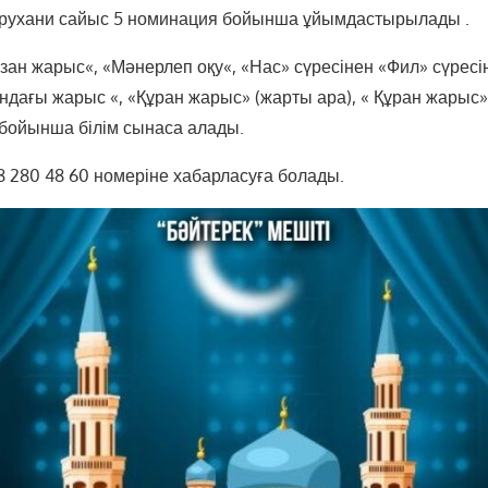
р
у
х
а
н
и
с
а
й
ы
с
5
н
о
м
и
н
а
ц
и
я
б
о
й
ы
н
ш
а
ұ
й
ы
м
д
а
с
т
ы
р
ы
л
а
д
ы
.
А
з
а
н
ж
а
р
ы
с
«
,
«
М
ә
н
е
р
л
еп
о
қ
у
«
,
«
Н
а
с
»
с
ү
р
е
с
і
н
е
н
«
Ф
и
л
»
с
ү
р
е
с
і
н
д
а
ғ
ы
ж
а
р
ы
с
«
,
«Қ
ұ
р
а
н
ж
а
р
ы
с
» (
ж
а
р
т
ы
а
р
а
)
,
«
Қ
ұ
р
а
н
ж
а
р
ы
с
»
б
о
й
ы
н
ш
а
б
і
л
і
м
с
ы
н
а
с
а
а
л
а
д
ы
.
8
2
8
0
4
8
6
0
н
о
м
е
р
і
н
е
х
а
б
а
р
л
а
с
у
ғ
а
б
о
л
а
д
ы
.