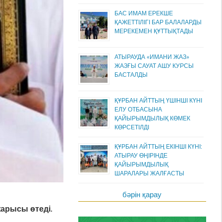
БАС ИМАМ ЕРЕКШЕ
ҚАЖЕТТІЛІГІ БАР БАЛАЛАРДЫ
МЕРЕКЕМЕН ҚҰТТЫҚТАДЫ
АТЫРАУДА «ИМАНИ ЖАЗ»
ЖАЗҒЫ САУАТ АШУ КУРСЫ
БАСТАЛДЫ
ҚҰРБАН АЙТТЫҢ ҮШІНШІ КҮНІ
ЕЛУ ОТБАСЫНА
ҚАЙЫРЫМДЫЛЫҚ КӨМЕК
КӨРСЕТІЛДІ
ҚҰРБАН АЙТТЫҢ ЕКІНШІ КҮНІ:
АТЫРАУ ӨҢІРІНДЕ
ҚАЙЫРЫМДЫЛЫҚ
ШАРАЛАРЫ ЖАЛҒАСТЫ
бәрін қарау
ж
а
р
ы
с
ы
ө
т
е
д
і
.