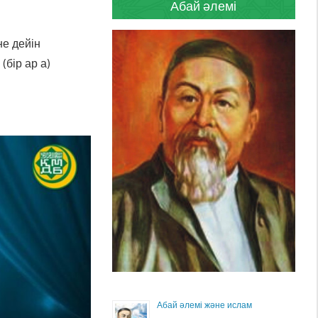
Абай әлемі
н
е
д
е
й
і
н
 (
б
і
р
а
р а)
Абай әлемі және ислам