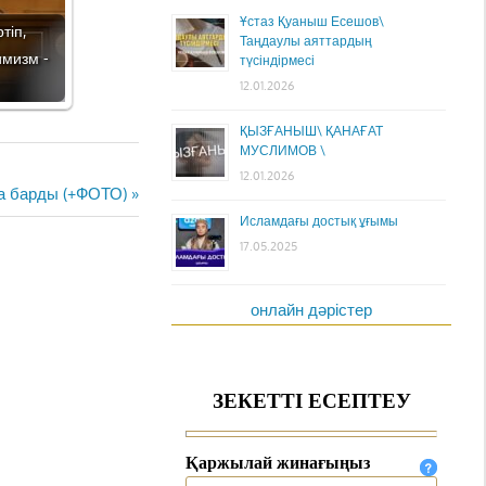
Ұстаз Қуаныш Есешов\
тіп,
Таңдаулы аяттардың
имизм -
түсіндірмесі
12.01.2026
ҚЫЗҒАНЫШ\ ҚАНАҒАТ
МУСЛИМОВ \
12.01.2026
а барды (+ФОТО)
Исламдағы достық ұғымы
17.05.2025
онлайн дәрістер