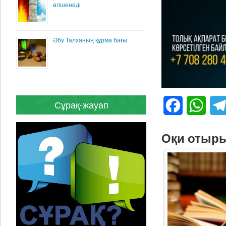
өлшенеді
Әбу Талханың құрма бағы
Сұрақ-жауап
Facebook
What
Оқи отыр