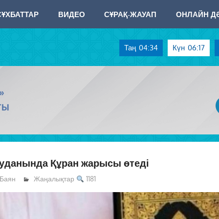
СҰХБАТТАР
ВИДЕО
СҰРАҚ-ЖАУАП
ОНЛАЙН ДӘ
Таң
04:34
Күн
06:17
»
ТЫ
уданында Құран жарысы өтеді
Баян
Жаңалықтар
1181