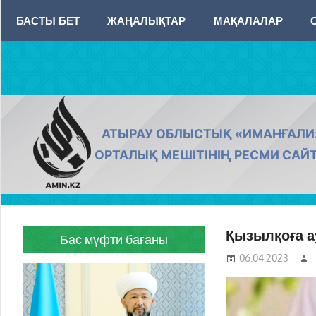
Skip
БАСТЫ БЕТ
ЖАҢАЛЫҚТАР
МАҚАЛАЛАР
to
content
AMIN.KZ
АТЫРАУ ОБЛЫСТЫҚ «ИМАНҒАЛИ
ОРТАЛЫҚ МЕШІТІНІҢ РЕСМИ САЙ
Қызылқоға а
Бас мүфти бағаны
06.04.2023