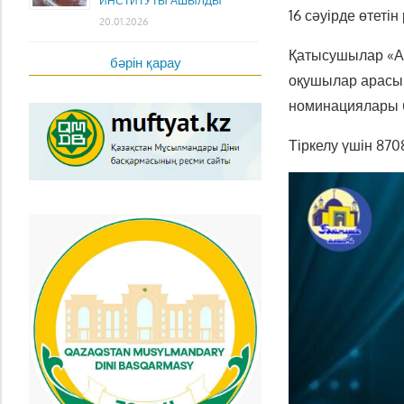
ИНСТИТУТЫ АШЫЛДЫ
1
6
с
ә
у
і
р
д
е
ө
т
е
т
і
н
20.01.2026
Қ
а
т
ы
с
у
ш
ы
л
а
р
«
бәрін қарау
о
қ
у
ш
ы
л
а
р
а
р
а
с
ы
н
о
м
и
н
а
ц
и
я
л
а
р
ы
Т
і
р
к
е
л
у
ү
ш
і
н
8
7
0