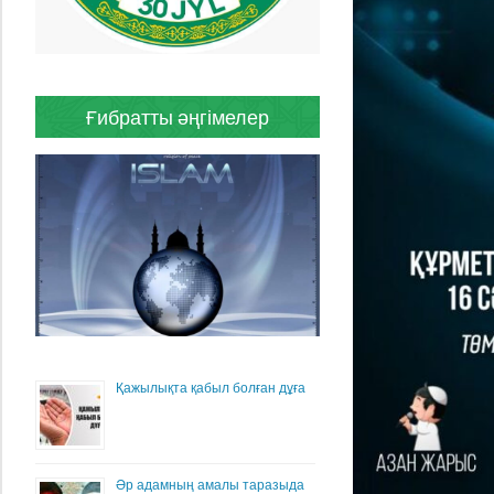
Ғибратты әңгімелер
Қажылықта қабыл болған дұға
Әр адамның амалы таразыда