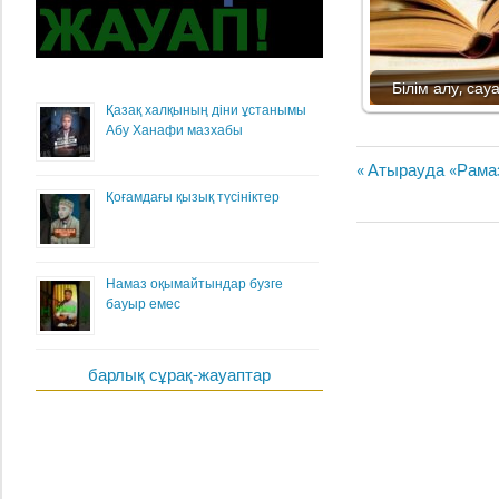
Білім алу, сау
Қазақ халқының діни ұстанымы
Абу Ханафи мазхабы
Жазба
Previous
Атырауда «Рамаз
навигациясы
Post:
Қоғамдағы қызық түсініктер
Намаз оқымайтындар бузге
бауыр емес
барлық сұрақ-жауаптар