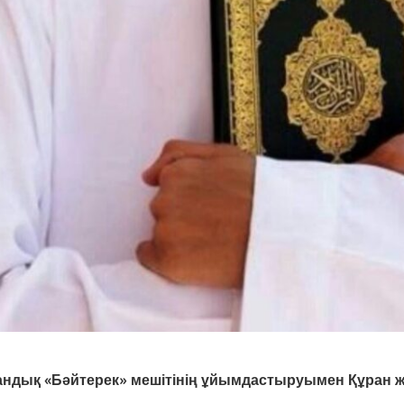
а
н
д
ы
қ
«
Б
ә
й
т
е
р
е
к
»
м
е
ш
і
т
і
н
і
ң
ұ
й
ы
м
д
а
с
т
ы
р
у
ы
м
е
н
Қ
ұ
р
а
н