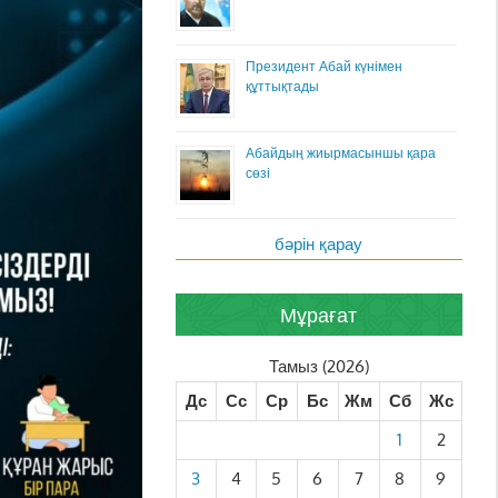
Президент Абай күнімен
құттықтады
Абайдың жиырмасыншы қара
сөзі
бәрін қарау
Мұрағат
Тамыз (2026)
Дс
Сс
Ср
Бс
Жм
Сб
Жс
1
2
3
4
5
6
7
8
9