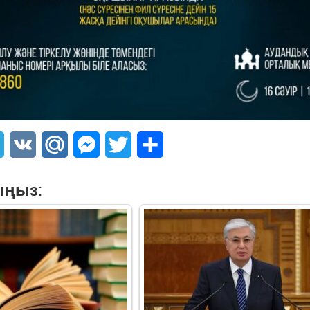
sApp
Telegram
VK
Mail.Ru
Messenger
Twitter
Share
ыңыз: