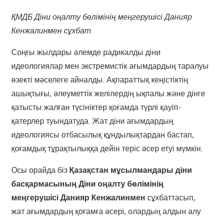
ҚМДБ Діни оңалту бөлімінің меңгерушісі Данияр
Кенжалинмен сұхбат
Соңғы жылдары әлемде радикалды діни
идеологиялар мен экстремистік ағымдардың таралуы
өзекті мәселеге айналды. Ақпараттық кеңістіктің
ашықтығы, әлеуметтік желілердің ықпалы және дінге
қатысты жалған түсініктер қоғамда түрлі қауіп-
қатерлер туындатуда. Жат діни ағымдардың
идеологиясы отбасылық құндылықтардан бастап,
қоғамдық тұрақтылыққа дейін теріс әсер етуі мүмкін.
Осы орайда біз
Қазақстан мұсылмандары діни
басқармасының Діни оңалту бөлімінің
меңгерушісі Данияр Кенжалинмен
сұхбаттасып,
жат ағымдардың қоғамға әсері, олардың алдын алу