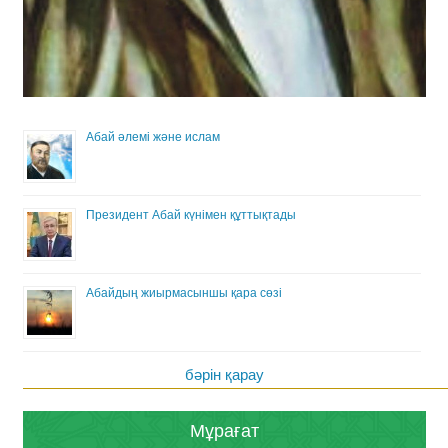
Абай әлемі және ислам
Президент Абай күнімен құттықтады
Абайдың жиырмасыншы қара сөзі
бәрін қарау
Мұрағат