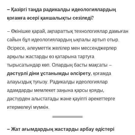
– Қазіргі таңда радикалды идеологиялардың
қоғамға әсері қаншалықты сезіледі?
– Өкінішке қарай, ақпараттық технологиялар дамыған
сайын бұл идеологиялардың ықпалы артып отыр.
Әсіресе, әлеуметтік желілер мен мессенджерлер
арқылы жастарды өз қатарына тартуға
тырысатындар көп. Олардың басты мақсаты –
дәстүрлі діни ұстанымды әлсірету
, қоғамда
алауыздық туғызу. Радикалды идеологиялар
адамдарды мемлекет заңына қарсы қояды,
дәстүрден алыстатады және қауіпті әрекеттерге
итермелеуі мүмкін.
– Жат ағымдардың жастарды арбау әдістері