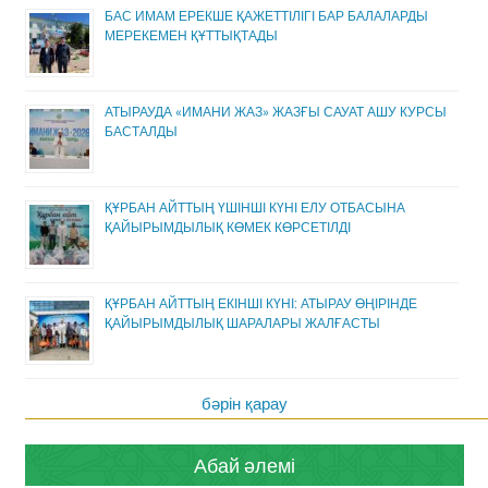
БАС ИМАМ ЕРЕКШЕ ҚАЖЕТТІЛІГІ БАР БАЛАЛАРДЫ
МЕРЕКЕМЕН ҚҰТТЫҚТАДЫ
АТЫРАУДА «ИМАНИ ЖАЗ» ЖАЗҒЫ САУАТ АШУ КУРСЫ
БАСТАЛДЫ
ҚҰРБАН АЙТТЫҢ ҮШІНШІ КҮНІ ЕЛУ ОТБАСЫНА
ҚАЙЫРЫМДЫЛЫҚ КӨМЕК КӨРСЕТІЛДІ
ҚҰРБАН АЙТТЫҢ ЕКІНШІ КҮНІ: АТЫРАУ ӨҢІРІНДЕ
ҚАЙЫРЫМДЫЛЫҚ ШАРАЛАРЫ ЖАЛҒАСТЫ
бәрін қарау
Абай әлемі