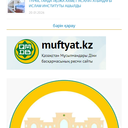
ТҮРКІСТАНДА «ҚОЖА АХМЕТ ЯСАУИ» АТЫНДАҒЫ
ИСЛАМ ИНСТИТУТЫ АШЫЛДЫ
20.01.2026
бәрін қарау