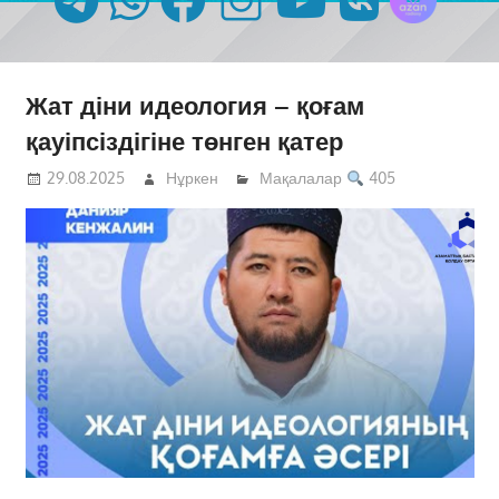
Жат діни идеология – қоғам
қауіпсіздігіне төнген қатер
29.08.2025
Нұркен
Мақалалар
405