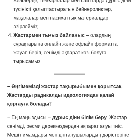
желілерде, телеарналар мен сайттарда дұрыс діни
түсінікті қалыптастыратын бейнероликтер,
мақалалар мен насихаттық материалдар
әзірлейміз;
Жастармен тығыз байланыс
– олардың
сұрақтарына онлайн және офлайн форматта
жауап беріп, сенімді ақпарат көзі болуға
тырысамыз.
– Әңгімемізді жастар тақырыбымен қорытсақ.
Жастарды радикалды идеологиядан қалай
қорғауға болады?
– Ең маңыздысы –
дұрыс діни білім беру
. Жастар
сенімді, ресми дереккөздерден ақпарат алуы тиіс.
Мешіт имамдары мен дінтанушылардың дәрістеріне