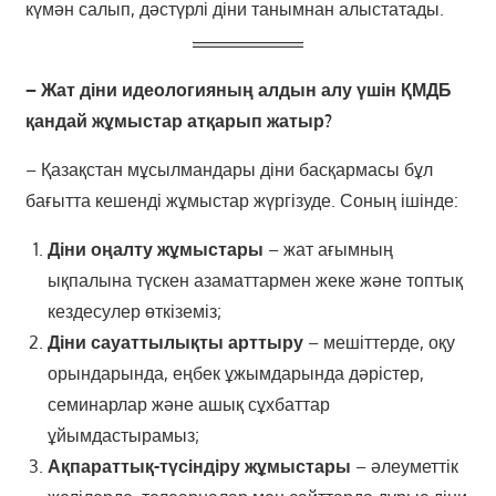
күмән салып, дәстүрлі діни танымнан алыстатады.
– Жат діни идеологияның алдын алу үшін ҚМДБ
қандай жұмыстар атқарып жатыр?
– Қазақстан мұсылмандары діни басқармасы бұл
бағытта кешенді жұмыстар жүргізуде. Соның ішінде:
Діни оңалту жұмыстары
– жат ағымның
ықпалына түскен азаматтармен жеке және топтық
кездесулер өткіземіз;
Діни сауаттылықты арттыру
– мешіттерде, оқу
орындарында, еңбек ұжымдарында дәрістер,
семинарлар және ашық сұхбаттар
ұйымдастырамыз;
Ақпараттық-түсіндіру жұмыстары
– әлеуметтік