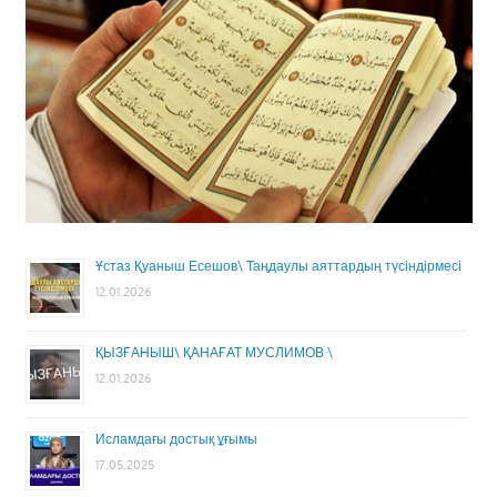
Ұстаз Қуаныш Есешов\ Таңдаулы аяттардың түсіндірмесі
12.01.2026
ҚЫЗҒАНЫШ\ ҚАНАҒАТ МУСЛИМОВ \
12.01.2026
Исламдағы достық ұғымы
17.05.2025