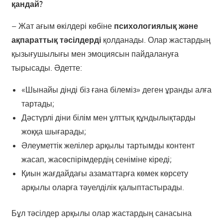
қандай?
– Жат ағым өкілдері көбіне
психологиялық және
ақпараттық тәсілдерді
қолданады. Олар жастардың
қызығушылығы мен эмоциясын пайдалануға
тырысады. Әдетте:
«Шынайы дінді біз ғана білеміз» деген ұранды алға
тартады;
Дәстүрлі діни білім мен ұлттық құндылықтарды
жоққа шығарады;
Әлеуметтік желілер арқылы тартымды контент
жасап, жасөспірімдердің сеніміне кіреді;
Қиын жағдайдағы азаматтарға көмек көрсету
арқылы оларға тәуелділік қалыптастырады.
Бұл тәсілдер арқылы олар жастардың санасына