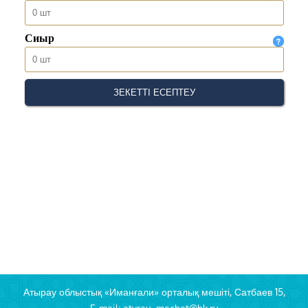
Атырау облыстық «Иманғали» орталық мешіті, Сатбаев 15,