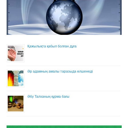
Қажылықта қабыл болған дұға
Әр адамның амалы таразыда өлшенеді
Әбу Талханың құрма бағы