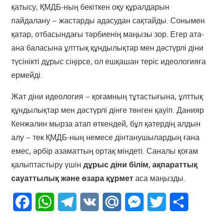
қатысу, ҚМДБ-ның бекіткен оқу құралдарын
пайдалану – жастарды адасудан сақтайды. Сонымен
қатар, отбасындағы тәрбиенің маңызы зор. Егер ата-
ана баласына ұлттық құндылықтар мен дәстүрлі діни
түсінікті дұрыс сіңірсе, ол ешқашан теріс идеологияға
ермейді.
Жат діни идеология – қоғамның тұтастығына, ұлттық
құндылықтар мен дәстүрлі дінге төнген қауіп. Данияр
Кенжалин мырза атап өткендей, бұл қатердің алдын
алу – тек ҚМДБ-ның немесе дінтанушылардың ғана
емес, әрбір азаматтың ортақ міндеті. Саналы қоғам
қалыптастыру үшін
дұрыс діни білім, ақпараттық
сауаттылық және өзара құрмет
аса маңызды.
Facebook
WhatsApp
Telegram
VK
Mail.Ru
Messenger
Twitter
Share