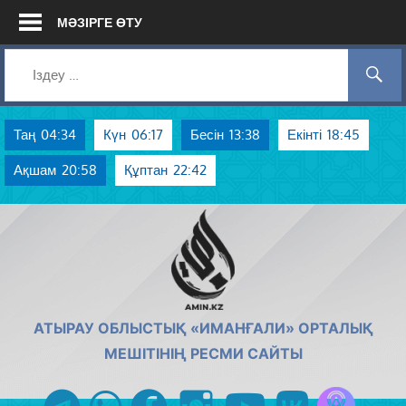
Skip
МӘЗІРГЕ ӨТУ
to
content
Таң
04:34
Күн
06:17
Бесін
13:38
Екінті
18:45
Ақшам
20:58
Құптан
22:42
AMIN.KZ
АТЫРАУ ОБЛЫСТЫҚ «ИМАНҒАЛИ» ОРТАЛЫҚ
МЕШІТІНІҢ РЕСМИ САЙТЫ
Azan радиос
telegram
whatsapp
facebook
instagram
youtube
vk