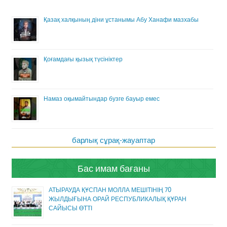
Қазақ халқының діни ұстанымы Абу Ханафи мазхабы
Қоғамдағы қызық түсініктер
Намаз оқымайтындар бузге бауыр емес
барлық сұрақ-жауаптар
Бас имам бағаны
АТЫРАУДА ҚҰСПАН МОЛЛА МЕШІТІНІҢ 70
ЖЫЛДЫҒЫНА ОРАЙ РЕСПУБЛИКАЛЫҚ ҚҰРАН
САЙЫСЫ ӨТТІ