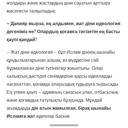
жолдары және жастардың діни сауатын арттыру
мәселесін талқыладық.
– Данияр мырза, ең алдымен, жат діни идеология
дегеніміз не? Олардың қоғамға тигізетін ең басты
қаупі қандай?
– Жат діни идеология – бұл Ислам дінінің шынайы
құндылықтарынан алшақ, өз мүддесіне сай
бұрмаланған діни түсініктер жиынтығы. Олар
халықтың дәстүрлі сенімдеріне қарсы идеяларды
насихаттап, қоғамда алауыздық тудыруға тырысады.
Ең үлкен қауіп – адамның санасын улап, отбасылық
және қоғамдық татулықты бұзуында. Мұндай
ағымдарда
дін атын жамылған, бірақ шынайы
Исламға жат
идеялар басым.